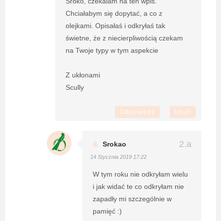
Sroko, czekalam na ten wpis.
Chciałabym się dopytać, a co z
olejkami. Opisałaś i odkryłaś tak
świetne, że z niecierpliwością czekam
na Twoje typy w tym aspekcie
Z ukłonami
Scully
Odpowiedz
Usuń
Srokao
14 Stycznia 2019 17:22
W tym roku nie odkryłam wielu
i jak widać te co odkryłam nie
zapadły mi szczególnie w
pamięć :)