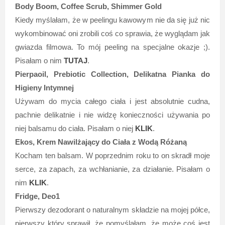
Body Boom, Coffee Scrub, Shimmer Gold
Kiedy myślałam, że w peelingu kawowym nie da się już nic
wykombinować oni zrobili coś co sprawia, że wyglądam jak
gwiazda filmowa. To mój peeling na specjalne okazje ;).
Pisałam o nim
TUTAJ
.
Pierpaoil, Prebiotic Collection, Delikatna Pianka do
Higieny Intymnej
Używam do mycia całego ciała i jest absolutnie cudna,
pachnie delikatnie i nie widzę konieczności używania po
niej balsamu do ciała. Pisałam o niej
KLIK
.
Ekos, Krem Nawilżający do Ciała z Wodą Różaną
Kocham ten balsam. W poprzednim roku to on skradł moje
serce, za zapach, za wchłanianie, za działanie. Pisałam o
nim
KLIK
.
Fridge, Deo1
Pierwszy dezodorant o naturalnym składzie na mojej półce,
pierwszy który sprawił, że pomyślałam, że może coś jest