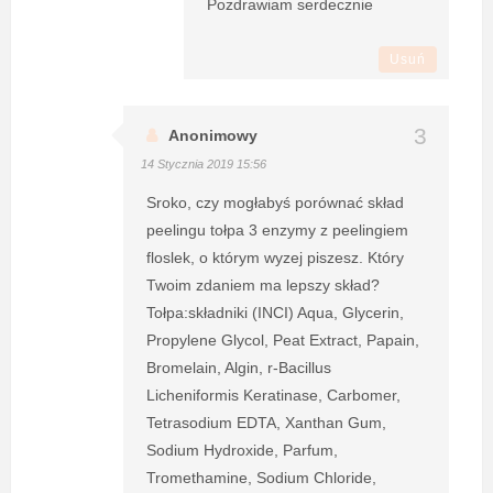
Pozdrawiam serdecznie
Usuń
Anonimowy
14 Stycznia 2019 15:56
Sroko, czy mogłabyś porównać skład
peelingu tołpa 3 enzymy z peelingiem
floslek, o którym wyzej piszesz. Który
Twoim zdaniem ma lepszy skład?
Tołpa:składniki (INCI) Aqua, Glycerin,
Propylene Glycol, Peat Extract, Papain,
Bromelain, Algin, r-Bacillus
Licheniformis Keratinase, Carbomer,
Tetrasodium EDTA, Xanthan Gum,
Sodium Hydroxide, Parfum,
Tromethamine, Sodium Chloride,