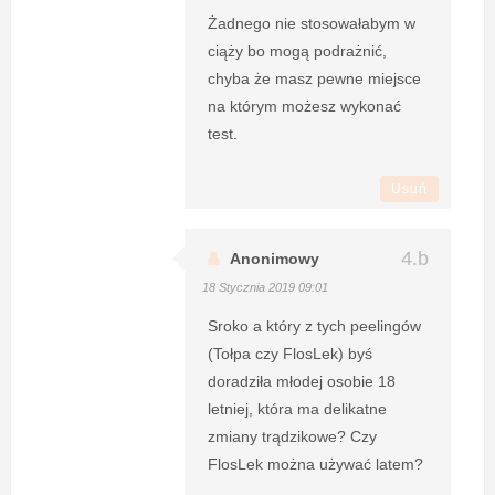
Żadnego nie stosowałabym w
ciąży bo mogą podrażnić,
chyba że masz pewne miejsce
na którym możesz wykonać
test.
Usuń
Anonimowy
18 Stycznia 2019 09:01
Sroko a który z tych peelingów
(Tołpa czy FlosLek) byś
doradziła młodej osobie 18
letniej, która ma delikatne
zmiany trądzikowe? Czy
FlosLek można używać latem?