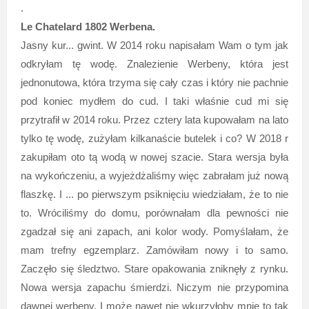
.
Le Chatelard 1802 Werbena.
Jasny kur... gwint. W 2014 roku napisałam Wam o tym jak
odkryłam tę wodę. Znalezienie Werbeny, która jest
jednonutowa, która trzyma się cały czas i który nie pachnie
pod koniec mydłem do cud. I taki właśnie cud mi się
przytrafił w 2014 roku. Przez cztery lata kupowałam na lato
tylko tę wodę, zużyłam kilkanaście butelek i co? W 2018 r
zakupiłam oto tą wodą w nowej szacie. Stara wersja była
na wykończeniu, a wyjeżdżaliśmy więc zabrałam już nową
flaszkę. I ... po pierwszym psiknięciu wiedziałam, że to nie
to. Wróciliśmy do domu, porównałam dla pewności nie
zgadzał się ani zapach, ani kolor wody. Pomyślałam, że
mam trefny egzemplarz. Zamówiłam nowy i to samo.
Zaczęło się śledztwo. Stare opakowania zniknęły z rynku.
Nowa wersja zapachu śmierdzi. Niczym nie przypomina
dawnej werbeny. I może nawet nie wkurzyłoby mnie to tak