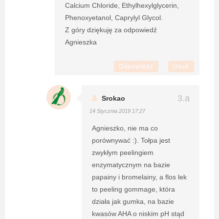
Calcium Chloride, Ethylhexylglycerin,
Phenoxyetanol, Caprylyl Glycol.
Z góry dziękuję za odpowiedź
Agnieszka
Odpowiedz
Usuń
Srokao
14 Stycznia 2019 17:27
Agnieszko, nie ma co
porównywać :). Tołpa jest
zwykłym peelingiem
enzymatycznym na bazie
papainy i bromelainy, a flos lek
to peeling gommage, która
działa jak gumka, na bazie
kwasów AHA o niskim pH stąd