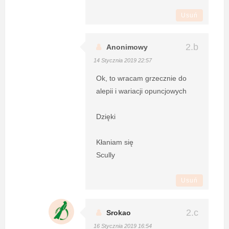
Usuń
Anonimowy
14 Stycznia 2019 22:57
Ok, to wracam grzecznie do
alepii i wariacji opuncjowych
Dzięki
Kłaniam się
Scully
Usuń
Srokao
16 Stycznia 2019 16:54