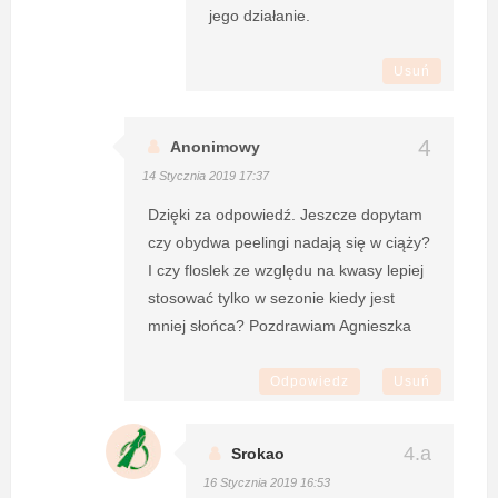
jego działanie.
Usuń
Anonimowy
14 Stycznia 2019 17:37
Dzięki za odpowiedź. Jeszcze dopytam
czy obydwa peelingi nadają się w ciąży?
I czy floslek ze względu na kwasy lepiej
stosować tylko w sezonie kiedy jest
mniej słońca? Pozdrawiam Agnieszka
Odpowiedz
Usuń
Srokao
16 Stycznia 2019 16:53