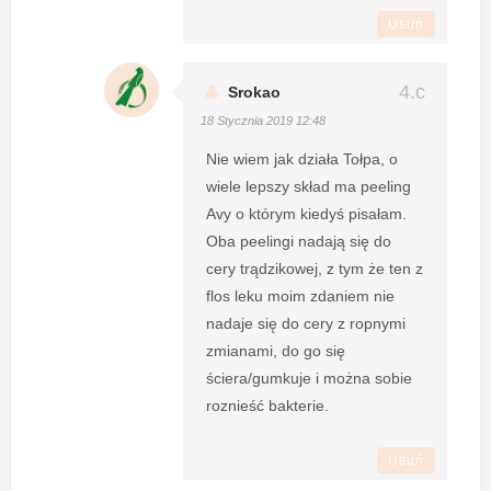
Usuń
Srokao
18 Stycznia 2019 12:48
Nie wiem jak działa Tołpa, o
wiele lepszy skład ma peeling
Avy o którym kiedyś pisałam.
Oba peelingi nadają się do
cery trądzikowej, z tym że ten z
flos leku moim zdaniem nie
nadaje się do cery z ropnymi
zmianami, do go się
ściera/gumkuje i można sobie
roznieść bakterie.
Usuń