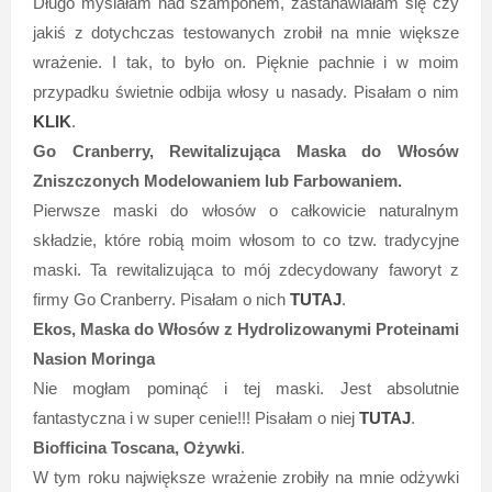
Długo myślałam nad szamponem, zastanawiałam się czy
jakiś z dotychczas testowanych zrobił na mnie większe
wrażenie. I tak, to było on. Pięknie pachnie i w moim
przypadku świetnie odbija włosy u nasady. Pisałam o nim
KLIK
.
Go Cranberry, Rewitalizująca Maska do Włosów
Zniszczonych Modelowaniem lub Farbowaniem.
Pierwsze maski do włosów o całkowicie naturalnym
składzie, które robią moim włosom to co tzw. tradycyjne
maski. Ta rewitalizująca to mój zdecydowany faworyt z
firmy Go Cranberry. Pisałam o nich
TUTAJ
.
Ekos, Maska do Włosów z Hydrolizowanymi Proteinami
Nasion Moringa
Nie mogłam pominąć i tej maski. Jest absolutnie
fantastyczna i w super cenie!!! Pisałam o niej
TUTAJ
.
Biofficina Toscana, Ożywki
.
W tym roku największe wrażenie zrobiły na mnie odżywki