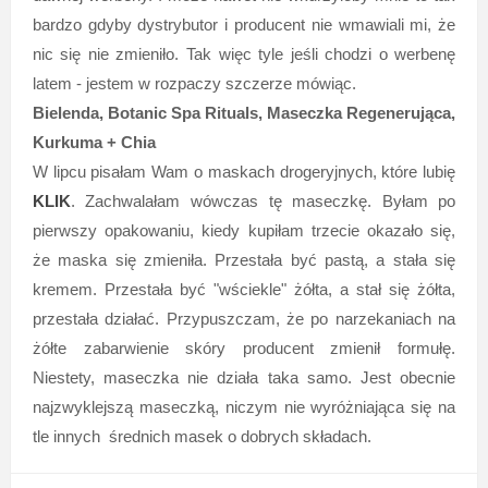
bardzo gdyby dystrybutor i producent nie wmawiali mi, że
nic się nie zmieniło. Tak więc tyle jeśli chodzi o werbenę
latem - jestem w rozpaczy szczerze mówiąc.
Bielenda, Botanic Spa Rituals, Maseczka Regenerująca,
Kurkuma + Chia
W lipcu pisałam Wam o maskach drogeryjnych, które lubię
KLIK
. Zachwalałam wówczas tę maseczkę. Byłam po
pierwszy opakowaniu, kiedy kupiłam trzecie okazało się,
że maska się zmieniła. Przestała być pastą, a stała się
kremem. Przestała być "wściekle" żółta, a stał się żółta,
przestała działać. Przypuszczam, że po narzekaniach na
żółte zabarwienie skóry producent zmienił formułę.
Niestety, maseczka nie działa taka samo. Jest obecnie
najzwyklejszą maseczką, niczym nie wyróżniająca się na
tle innych średnich masek o dobrych składach.