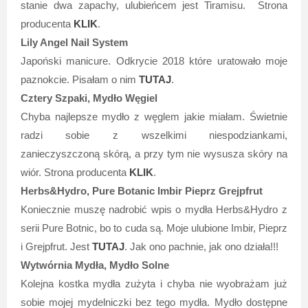
stanie dwa zapachy, ulubieńcem jest Tiramisu. Strona
producenta
KLIK
.
Lily Angel Nail System
Japoński manicure. Odkrycie 2018 które uratowało moje
paznokcie. Pisałam o nim
TUTAJ
.
Cztery Szpaki, Mydło Węgiel
Chyba najlepsze mydło z węglem jakie miałam. Świetnie
radzi sobie z wszelkimi niespodziankami,
zanieczyszczoną skórą, a przy tym nie wysusza skóry na
wiór. Strona producenta
KLIK
.
Herbs&Hydro, Pure Botanic Imbir Pieprz Grejpfrut
Koniecznie muszę nadrobić wpis o mydła Herbs&Hydro z
serii Pure Botnic, bo to cuda są. Moje ulubione Imbir, Pieprz
i Grejpfrut. Jest
TUTAJ
. Jak ono pachnie, jak ono działa!!!
Wytwórnia Mydła, Mydło Solne
Kolejna kostka mydła zużyta i chyba nie wyobrażam już
sobie mojej mydelniczki bez tego mydła. Mydło dostępne