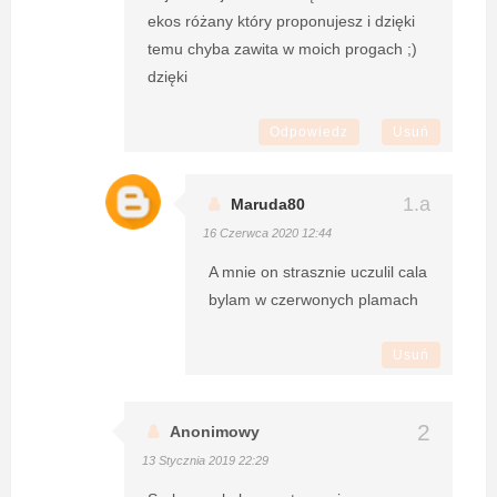
ekos różany który proponujesz i dzięki
temu chyba zawita w moich progach ;)
dzięki
Odpowiedz
Usuń
Maruda80
16 Czerwca 2020 12:44
A mnie on strasznie uczulil cala
bylam w czerwonych plamach
Usuń
Anonimowy
13 Stycznia 2019 22:29