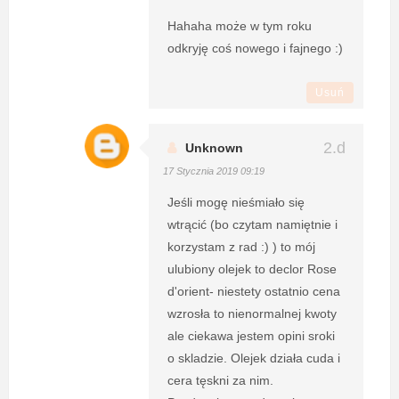
Hahaha może w tym roku
odkryję coś nowego i fajnego :)
Usuń
Unknown
17 Stycznia 2019 09:19
Jeśli mogę nieśmiało się
wtrącić (bo czytam namiętnie i
korzystam z rad :) ) to mój
ulubiony olejek to declor Rose
d'orient- niestety ostatnio cena
wzrosła to nienormalnej kwoty
ale ciekawa jestem opini sroki
o skladzie. Olejek działa cuda i
cera tęskni za nim.