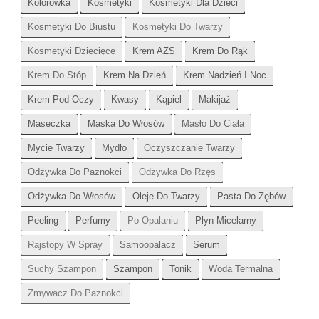
Kolorówka
Kosmetyki
Kosmetyki Dla Dzieci
Kosmetyki Do Biustu
Kosmetyki Do Twarzy
Kosmetyki Dziecięce
Krem AZS
Krem Do Rąk
Krem Do Stóp
Krem Na Dzień
Krem Nadzień I Noc
Krem Pod Oczy
Kwasy
Kąpiel
Makijaż
Maseczka
Maska Do Włosów
Masło Do Ciała
Mycie Twarzy
Mydło
Oczyszczanie Twarzy
Odżywka Do Paznokci
Odżywka Do Rzęs
Odżywka Do Włosów
Oleje Do Twarzy
Pasta Do Zębów
Peeling
Perfumy
Po Opalaniu
Płyn Micelarny
Rajstopy W Spray
Samoopalacz
Serum
Suchy Szampon
Szampon
Tonik
Woda Termalna
Zmywacz Do Paznokci