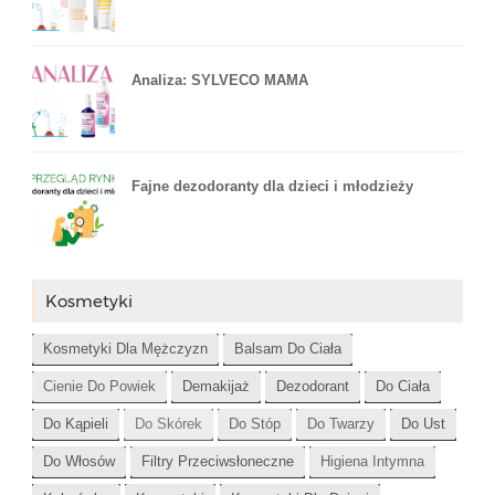
Analiza: SYLVECO MAMA
Fajne dezodoranty dla dzieci i młodzieży
Kosmetyki
Kosmetyki Dla Mężczyzn
Balsam Do Ciała
Cienie Do Powiek
Demakijaż
Dezodorant
Do Ciała
Do Kąpieli
Do Skórek
Do Stóp
Do Twarzy
Do Ust
Do Włosów
Filtry Przeciwsłoneczne
Higiena Intymna