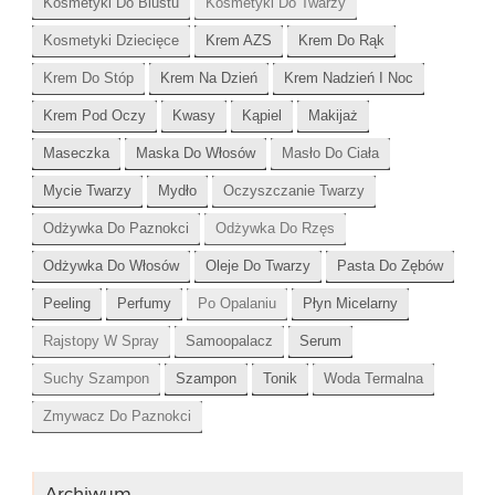
Kosmetyki Do Biustu
Kosmetyki Do Twarzy
Kosmetyki Dziecięce
Krem AZS
Krem Do Rąk
Krem Do Stóp
Krem Na Dzień
Krem Nadzień I Noc
Krem Pod Oczy
Kwasy
Kąpiel
Makijaż
Maseczka
Maska Do Włosów
Masło Do Ciała
Mycie Twarzy
Mydło
Oczyszczanie Twarzy
Odżywka Do Paznokci
Odżywka Do Rzęs
Odżywka Do Włosów
Oleje Do Twarzy
Pasta Do Zębów
Peeling
Perfumy
Po Opalaniu
Płyn Micelarny
Rajstopy W Spray
Samoopalacz
Serum
Suchy Szampon
Szampon
Tonik
Woda Termalna
Zmywacz Do Paznokci
Archiwum