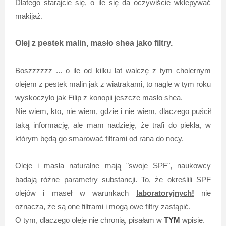
Dlatego starajcie się, o ile się da oczywiście wklepywać
makijaż.
Olej z pestek malin, masło shea jako filtry.
Boszzzzzz ... o ile od kilku lat walczę z tym cholernym
olejem z pestek malin jak z wiatrakami, to nagle w tym roku
wyskoczyło jak Filip z konopii jeszcze masło shea.
Nie wiem, kto, nie wiem, gdzie i nie wiem, dlaczego puścił
taką informację, ale mam nadzieję, że trafi do piekła, w
którym będą go smarować filtrami od rana do nocy.
Oleje i masła naturalne mają "swoje SPF", naukowcy
badają różne parametry substancji. To, że określili SPF
olejów i maseł w warunkach
laboratoryjnych!
nie
oznacza, że są one filtrami i mogą owe filtry zastąpić.
O tym, dlaczego oleje nie chronią, pisałam w
TYM
wpisie.