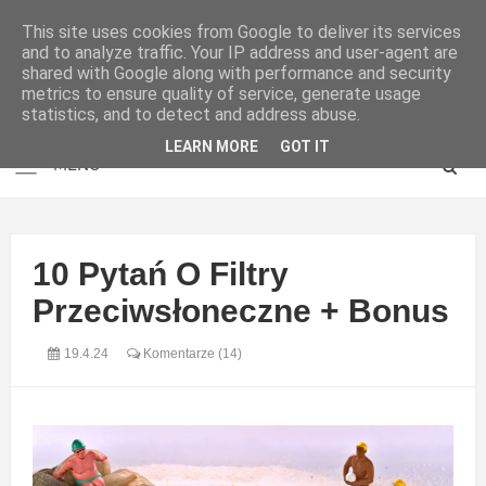
This site uses cookies from Google to deliver its services
and to analyze traffic. Your IP address and user-agent are
shared with Google along with performance and security
metrics to ensure quality of service, generate usage
statistics, and to detect and address abuse.
LEARN MORE
GOT IT
10 Pytań O Filtry
Przeciwsłoneczne + Bonus
19.4.24
Komentarze (14)