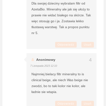
Dla swojej dzieciny wybralam filtr od
AzetaBio. Mineralny ale jak się ułoży to
prawie nie widać białego na skórze. Tak
więc stosuję go i ja. Zostawia lekko
tłustawą warstwę. Tak a propos punktu
nr 5.
Odpowiedz
Usuń
Anonimowy
7 Listopada 2023 12:10
Najmniej bielacy filtr mineralny to is
clinical beige, ale niech Was beige nie
zwodzi, bo to taki kolor nie kolor, ale
ładnie sie wtapia.
Odpowiedz
Usuń