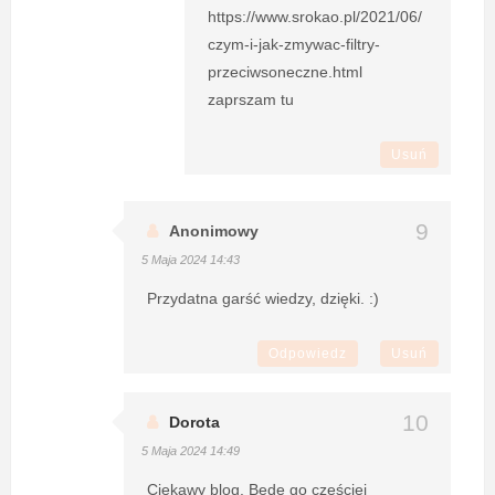
https://www.srokao.pl/2021/06/
czym-i-jak-zmywac-filtry-
przeciwsoneczne.html
zaprszam tu
Usuń
Anonimowy
5 Maja 2024 14:43
Przydatna garść wiedzy, dzięki. :)
Odpowiedz
Usuń
Dorota
5 Maja 2024 14:49
Ciekawy blog. Będę go częściej