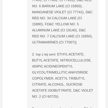
77491, CI 77492, CI 77499), D&C RED
NO. 6 BARIUM LAKE (CI 15850),
MANGANESE VIOLET (CI 77742), D&C
RED NO. 34 CALCIUM LAKE (CI
15880), FD&C YELLOW NO. 5
ALUMINUM LAKE (CI 19140), D&C
RED NO. 7 CALCIUM LAKE (CI 15850),
ULTRAMARINES (CI 77007)].
2. top z tej serii: ETHYL ACETATE,
BUTYL ACETATE, NITROCELLULOSE,
ADIPIC ACID/NEOPENTYL
GLYCOL/TRIMELLITIC ANHYDRIDE
COPOLYMER, ACETYL TRIBUTYL
CITRATE, ALCOHOL, SUCROSE
ACETATE ISOBUTYRATE, D&C VIOLET
NO. 2 (CI 60725).