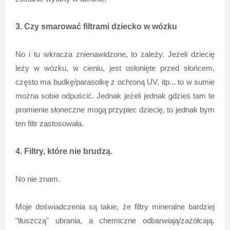
3. Czy smarować filtrami dziecko w wózku
No i tu wkracza znienawidzone, to zależy. Jeżeli dziecię
leży w wózku, w cieniu, jest osłonięte przed słońcem,
często ma budkę/parasolkę z ochroną UV, itp... to w sumie
można sobie odpuścić. Jednak jeżeli jednak gdzieś tam te
promienie słoneczne mogą przypiec dziecię, to jednak bym
ten filtr zastosowała.
4. Filtry, które nie brudzą.
No nie znam.
Moje doświadczenia są takie, że filtry mineralne bardziej
"tłuszczą" ubrania, a chemiczne odbarwiają/zażółcają.