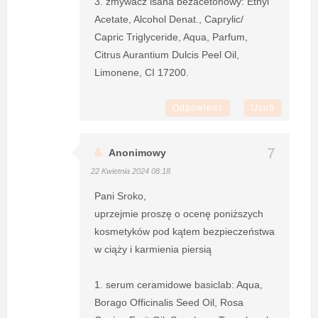
3. zmywacz isana bezacetonowy: Ethyl
Acetate, Alcohol Denat., Caprylic/
Capric Triglyceride, Aqua, Parfum,
Citrus Aurantium Dulcis Peel Oil,
Limonene, CI 17200.
Odpowiedz
Usuń
Anonimowy
22 Kwietnia 2024 08:18
Pani Sroko,
uprzejmie proszę o ocenę poniższych
kosmetyków pod kątem bezpieczeństwa
w ciąży i karmienia piersią
1. serum ceramidowe basiclab: Aqua,
Borago Officinalis Seed Oil, Rosa