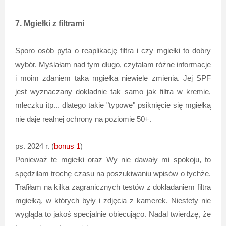
7. Mgiełki z filtrami
Sporo osób pyta o reaplikację filtra i czy mgiełki to dobry
wybór. Myślałam nad tym długo, czytałam różne informacje
i moim zdaniem taka mgiełka niewiele zmienia. Jej SPF
jest wyznaczany dokładnie tak samo jak filtra w kremie,
mleczku itp... dlatego takie "typowe" psiknięcie się mgiełką
nie daje realnej ochrony na poziomie 50+.
ps. 2024 r. (
bonus 1
)
Ponieważ te mgiełki oraz Wy nie dawały mi spokoju, to
spędziłam trochę czasu na poszukiwaniu wpisów o tychże.
Trafiłam na kilka zagranicznych testów z dokładaniem filtra
mgiełką, w których były i zdjęcia z kamerek. Niestety nie
wygląda to jakoś specjalnie obiecująco. Nadal twierdzę, że