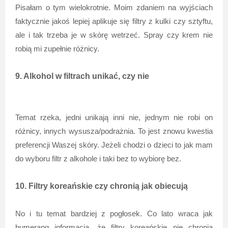
Pisałam o tym wielokrotnie. Moim zdaniem na wyjściach
faktycznie jakoś lepiej aplikuje się filtry z kulki czy sztyftu,
ale i tak trzeba je w skórę wetrzeć. Spray czy krem nie
robią mi zupełnie różnicy.
9. Alkohol w filtrach unikać, czy nie
Temat rzeka, jedni unikają inni nie, jednym nie robi on
różnicy, innych wysusza/podrażnia. To jest znowu kwestia
preferencji Waszej skóry. Jeżeli chodzi o dzieci to jak mam
do wyboru filtr z alkohole i taki bez to wybiorę bez.
10. Filtry koreańskie czy chronią jak obiecują
No i tu temat bardziej z pogłosek. Co lato wraca jak
bumerang informacja, że filtry koreańskie nie chronią