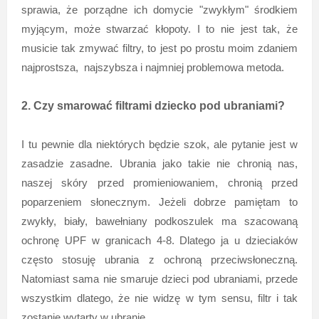
sprawia, że porządne ich domycie "zwykłym" środkiem
myjącym, może stwarzać kłopoty. I to nie jest tak, że
musicie tak zmywać filtry, to jest po prostu moim zdaniem
najprostsza, najszybsza i najmniej problemowa metoda.
2. Czy smarować filtrami dziecko pod ubraniami?
I tu pewnie dla niektórych będzie szok, ale pytanie jest w
zasadzie zasadne. Ubrania jako takie nie chronią nas,
naszej skóry przed promieniowaniem, chronią przed
poparzeniem słonecznym. Jeżeli dobrze pamiętam to
zwykły, biały, bawełniany podkoszulek ma szacowaną
ochronę UPF w granicach 4-8. Dlatego ja u dzieciaków
często stosuję ubrania z ochroną przeciwsłoneczną.
Natomiast sama nie smaruje dzieci pod ubraniami, przede
wszystkim dlatego, że nie widzę w tym sensu, filtr i tak
zostanie wytarty w ubranie.