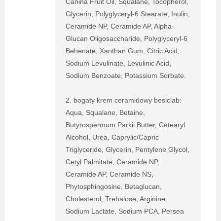
Canina Fruit Oil, Squalane, Tocopherol,
Glycerin, Polyglyceryl-6 Stearate, Inulin,
Ceramide NP, Ceramide AP, Alpha-
Glucan Oligosaccharide, Polyglyceryl-6
Behenate, Xanthan Gum, Citric Acid,
Sodium Levulinate, Levulinic Acid,
Sodium Benzoate, Potassium Sorbate.
2. bogaty krem ceramidowy besiclab:
Aqua, Squalane, Betaine,
Butyrospermum Parkii Butter, Cetearyl
Alcohol, Urea, Caprylic/Capric
Triglyceride, Glycerin, Pentylene Glycol,
Cetyl Palmitate, Ceramide NP,
Ceramide AP, Ceramide NS,
Phytosphingosine, Betaglucan,
Cholesterol, Trehalose, Arginine,
Sodium Lactate, Sodium PCA, Persea