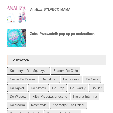
Analiza: SYLVECO MAMA
Żaba. Przewodnik pop-up po mokradłach
Kosmetyki
Kosmetyki Dla Mężczyzn
Balsam Do Ciała
Cienie Do Powiek
Demakijaż
Dezodorant
Do Ciała
Do Kąpieli
Do Skórek
Do Stóp
Do Twarzy
Do Ust
Do Włosów
Filtry Przeciwsłoneczne
Higiena Intymna
Kolorówka
Kosmetyki
Kosmetyki Dla Dzieci