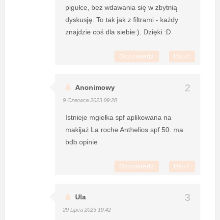
pigułce, bez wdawania się w zbytnią
dyskusję. To tak jak z filtrami - każdy
znajdzie coś dla siebie:). Dzięki :D
Odpowiedz
Usuń
Anonimowy
9 Czerwca 2023 09:28
Istnieje mgiełka spf aplikowana na
makijaż La roche Anthelios spf 50. ma
bdb opinie
Odpowiedz
Usuń
Ula
29 Lipca 2023 19:42