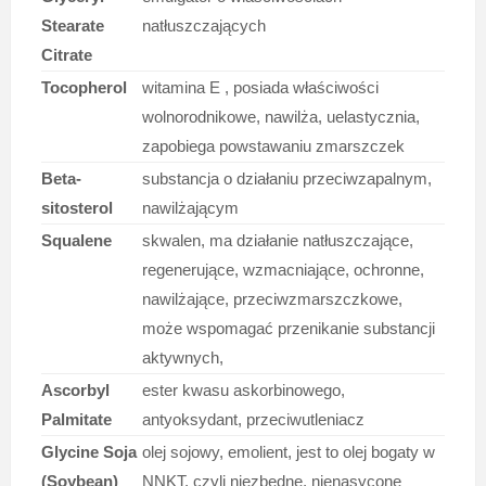
Stearate
natłuszczających
Citrate
Tocopherol
witamina E , posiada właściwości
wolnorodnikowe, nawilża, uelastycznia,
zapobiega powstawaniu zmarszczek
Beta-
substancja o działaniu przeciwzapalnym,
sitosterol
nawilżającym
Squalene
skwalen, ma działanie natłuszczające,
regenerujące, wzmacniające, ochronne,
nawilżające, przeciwzmarszczkowe,
może wspomagać przenikanie substancji
aktywnych,
Ascorbyl
ester kwasu askorbinowego,
Palmitate
antyoksydant, przeciwutleniacz
Glycine Soja
olej sojowy, emolient, jest to olej bogaty w
(Soybean)
NNKT, czyli niezbędne, nienasycone