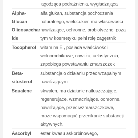
łagodząca podrażnienia, wygładzająca
Alpha-
alfa glukan, substancja pochodzenia
Glucan
naturalnego, wielocukier, ma właściwości
Oligosacchar
nawilżające, ochronne, probiotyczne, poza
ide
tym w kosmetyku pełni rolę zagęstnik
Tocopherol
witamina E , posiada właściwości
wolnorodnikowe, nawilża, uelastycznia,
zapobiega powstawaniu zmarszczek
Beta-
substancja o działaniu przeciwzapalnym,
sitosterol
nawilżającym
Squalene
skwalen, ma działanie natłuszczające,
regenerujące, wzmacniające, ochronne,
nawilżające, przeciwzmarszczkowe,
może wspomagać przenikanie substancji
aktywnych,
Ascorbyl
ester kwasu askorbinowego,