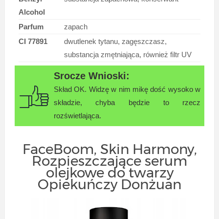
Alcohol
Parfum
zapach
CI 77891
dwutlenek tytanu, zagęszczasz,
substancja zmętniająca, również filtr UV
Skład OK. Widzę w nim mikę dość wysoko w
składzie, chyba będzie to rzecz
rozświetlająca.
FaceBoom, Skin Harmony,
Rozpieszczające serum
olejkowe do twarzy
Opiekuńczy Donżuan