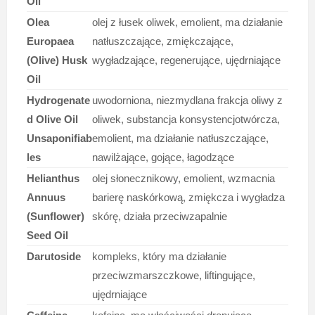
Oil
Olea
olej z łusek oliwek, emolient, ma działanie
Europaea
natłuszczające, zmiękczające,
(Olive) Husk
wygładzające, regenerujące, ujędrniające
Oil
Hydrogenate
uwodorniona, niezmydlana frakcja oliwy z
d Olive Oil
oliwek, substancja konsystencjotwórcza,
Unsaponifiab
emolient, ma działanie natłuszczające,
les
nawilżające, gojące, łagodzące
Helianthus
olej słonecznikowy, emolient, wzmacnia
Annuus
barierę naskórkową, zmiękcza i wygładza
(Sunflower)
skórę, działa przeciwzapalnie
Seed Oil
Darutoside
kompleks, który ma działanie
przeciwzmarszczkowe, liftingujące,
ujędrniające