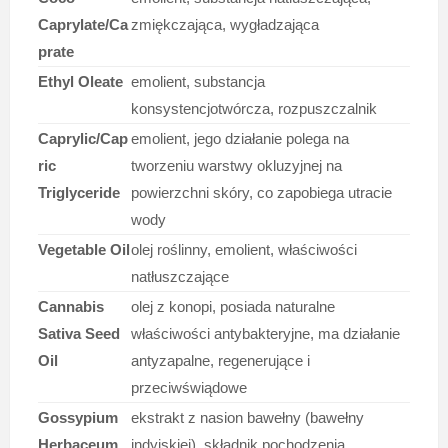
Caprylate/Ca
zmiękczająca, wygładzająca
prate
Ethyl Oleate
emolient, substancja
konsystencjotwórcza, rozpuszczalnik
Caprylic/Cap
emolient, jego działanie polega na
ric
tworzeniu warstwy okluzyjnej na
Triglyceride
powierzchni skóry, co zapobiega utracie
wody
Vegetable Oil
olej roślinny, emolient, właściwości
natłuszczające
Cannabis
olej z konopi, posiada naturalne
Sativa Seed
właściwości antybakteryjne, ma działanie
Oil
antyzapalne, regenerujące i
przeciwświądowe
Gossypium
ekstrakt z nasion bawełny (bawełny
Herbaceum
indyjskiej), składnik pochodzenia