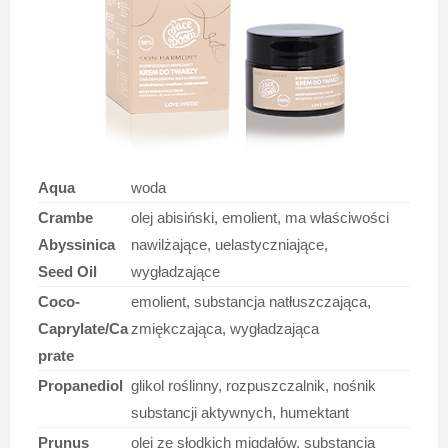
Aqua
woda
Crambe
olej abisiński, emolient, ma właściwości
Abyssinica
nawilżające, uelastyczniające,
Seed Oil
wygładzające
Coco-
emolient, substancja natłuszczająca,
Caprylate/Ca
zmiękczająca, wygładzająca
prate
Propanediol
glikol roślinny, rozpuszczalnik, nośnik
substancji aktywnych, humektant
Prunus
olej ze słodkich migdałów, substancja