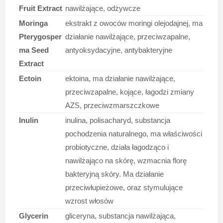
Fruit Extract
nawilżające, odżywcze
Moringa
ekstrakt z owoców moringi olejodajnej, ma
Pterygosper
działanie nawilżające, przeciwzapalne,
ma Seed
antyoksydacyjne, antybakteryjne
Extract
Ectoin
ektoina, ma działanie nawilżające,
przeciwzapalne, kojące, łagodzi zmiany
AZS, przeciwzmarszczkowe
Inulin
inulina, polisacharyd, substancja
pochodzenia naturalnego, ma właściwości
probiotyczne, działa łagodząco i
nawilżająco na skórę, wzmacnia florę
bakteryjną skóry. Ma działanie
przeciwłupieżowe, oraz stymulujące
wzrost włosów
Glycerin
gliceryna, substancja nawilżająca,