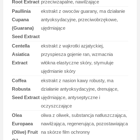
Root Extract
przeciwzapalne, nawilżające
Paullinia
ekstrakt z owoców guarany, ma działanie
Cupana
antyoksydacyjne, przeciwobrzękowe,
(Guarana)
ujędrniające
Seed Extract
Centella
ekstrakt z wąkrotki azjatyckiej,
Asiatica
przyspiesza gojenie ran, wzmacnia
Extract
włókna elastyczne skóry, stymuluje
ujędrnianie skóry
Coffea
ekstrakt z nasion kawy robusty, ma
Robusta
działanie antyoksydacyjne, drenujące,
Seed Extract
ujędrniające, antyseptyczne i
oczyszczające
Olea
oliwa z oliwek, substancja natłuszczająca,
Europaea
nawilżająca, regenerująca, pozostawiająca
(Olive) Fruit
na skórze film ochronny