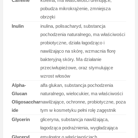
Caffeine
kofeina, ma właściwości drenujące,
pobudza mikrokrążenie, zmniejsza
obrzęki
Inulin
inulina, polisacharyd, substancja
pochodzenia naturalnego, ma właściwości
probiotyczne, działa łagodząco i
nawilżająco na skórę, wzmacnia florę
bakteryjną skóry. Ma działanie
przeciwłupieżowe, oraz stymulujące
wzrost włosów
Alpha-
alfa glukan, substancja pochodzenia
Glucan
naturalnego, wielocukier, ma właściwości
Oligosacchar
nawilżające, ochronne, probiotyczne, poza
ide
tym w kosmetyku pełni rolę zagęstnik
Glycerin
gliceryna, substancja nawilżająca,
łagodząca podrażnienia, wygładzająca
Glyceryl
emulgator o właściwościach