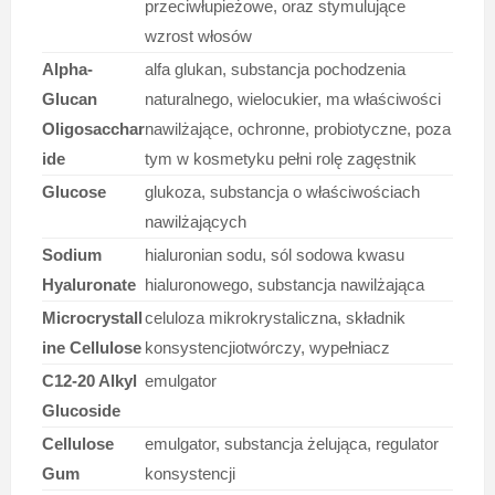
przeciwłupieżowe, oraz stymulujące
wzrost włosów
Alpha-
alfa glukan, substancja pochodzenia
Glucan
naturalnego, wielocukier, ma właściwości
Oligosacchar
nawilżające, ochronne, probiotyczne, poza
ide
tym w kosmetyku pełni rolę zagęstnik
Glucose
glukoza, substancja o właściwościach
nawilżających
Sodium
hialuronian sodu, sól sodowa kwasu
Hyaluronate
hialuronowego, substancja nawilżająca
Microcrystall
celuloza mikrokrystaliczna, składnik
ine Cellulose
konsystencjiotwórczy, wypełniacz
C12-20 Alkyl
emulgator
Glucoside
Cellulose
emulgator, substancja żelująca, regulator
Gum
konsystencji