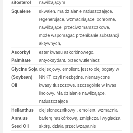
sitosterol
nawilżającym
Squalene
skwalen, ma działanie natłuszczające,
regenerujące, wzmacniające, ochronne,
nawilżające, przeciwzmarszczkowe,
może wspomagać przenikanie substancji
aktywnych,
Ascorbyl
ester kwasu askorbinowego,
Palmitate
antyoksydant, przeciwutleniacz
Glycine Soja
olej sojowy, emolient, jest to olej bogaty w
(Soybean)
NNKT, czyli niezbędne, nienasycone
Oil
kwasy tłuszczowe, szczególnie w kwas
linolowy. Ma działanie nawilżające,
natłuszczające
Helianthus
olej słonecznikowy , emolient, wzmacnia
Annuus
barierę naskórkową, zmiękcza i wygładza
Seed Oil
skórę, działa przeciwzapalnie