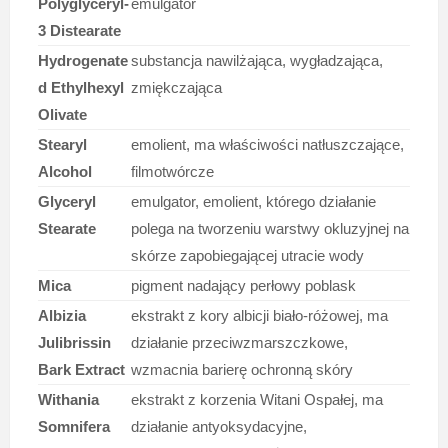
Polyglyceryl-
emulgator
3 Distearate
Hydrogenate
substancja nawilżająca, wygładzająca,
d Ethylhexyl
zmiękczająca
Olivate
Stearyl
emolient, ma właściwości natłuszczające,
Alcohol
filmotwórcze
Glyceryl
emulgator, emolient, którego działanie
Stearate
polega na tworzeniu warstwy okluzyjnej na
skórze zapobiegającej utracie wody
Mica
pigment nadający perłowy poblask
Albizia
ekstrakt z kory albicji biało-różowej, ma
Julibrissin
działanie przeciwzmarszczkowe,
Bark Extract
wzmacnia barierę ochronną skóry
Withania
ekstrakt z korzenia Witani Ospałej, ma
Somnifera
działanie antyoksydacyjne,