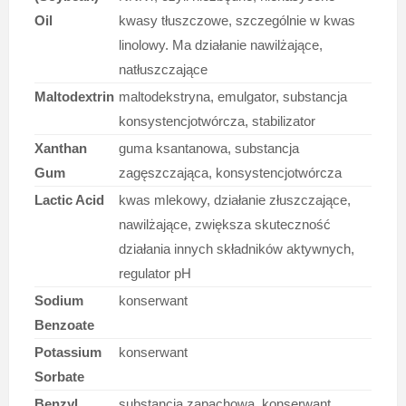
Oil
kwasy tłuszczowe, szczególnie w kwas
linolowy. Ma działanie nawilżające,
natłuszczające
Maltodextrin
maltodekstryna, emulgator, substancja
konsystencjotwórcza, stabilizator
Xanthan
guma ksantanowa, substancja
Gum
zagęszczająca, konsystencjotwórcza
Lactic Acid
kwas mlekowy, działanie złuszczające,
nawilżające, zwiększa skuteczność
działania innych składników aktywnych,
regulator pH
Sodium
konserwant
Benzoate
Potassium
konserwant
Sorbate
Benzyl
substancja zapachowa, konserwant