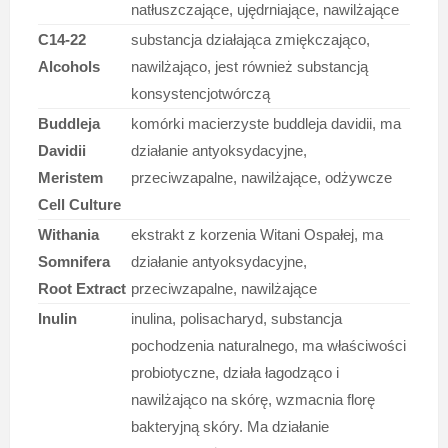
natłuszczające, ujędrniające, nawilżające
C14-22
substancja działająca zmiękczająco,
Alcohols
nawilżająco, jest również substancją
konsystencjotwórczą
Buddleja
komórki macierzyste buddleja davidii, ma
Davidii
działanie antyoksydacyjne,
Meristem
przeciwzapalne, nawilżające, odżywcze
Cell Culture
Withania
ekstrakt z korzenia Witani Ospałej, ma
Somnifera
działanie antyoksydacyjne,
Root Extract
przeciwzapalne, nawilżające
Inulin
inulina, polisacharyd, substancja
pochodzenia naturalnego, ma właściwości
probiotyczne, działa łagodząco i
nawilżająco na skórę, wzmacnia florę
bakteryjną skóry. Ma działanie