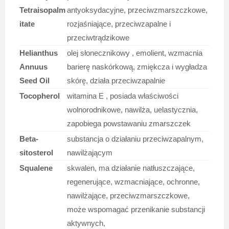
Tetraisopalm
antyoksydacyjne, przeciwzmarszczkowe,
itate
rozjaśniające, przeciwzapalne i
przeciwtrądzikowe
Helianthus
olej słonecznikowy , emolient, wzmacnia
Annuus
barierę naskórkową, zmiękcza i wygładza
Seed Oil
skórę, działa przeciwzapalnie
Tocopherol
witamina E , posiada właściwości
wolnorodnikowe, nawilża, uelastycznia,
zapobiega powstawaniu zmarszczek
Beta-
substancja o działaniu przeciwzapalnym,
sitosterol
nawilżającym
Squalene
skwalen, ma działanie natłuszczające,
regenerujące, wzmacniające, ochronne,
nawilżające, przeciwzmarszczkowe,
może wspomagać przenikanie substancji
aktywnych,