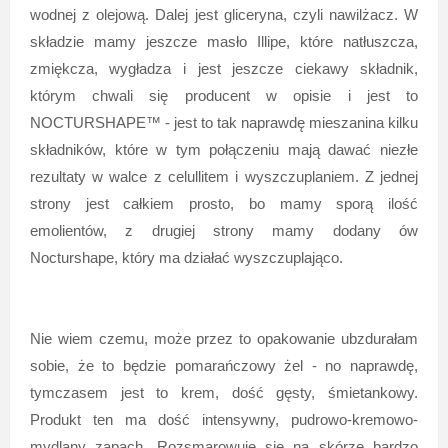
wodnej z olejową. Dalej jest gliceryna, czyli nawilżacz. W
składzie mamy jeszcze masło Illipe, które natłuszcza,
zmiękcza, wygładza i jest jeszcze ciekawy składnik,
którym chwali się producent w opisie i jest to
NOCTURSHAPE™ - jest to tak naprawdę mieszanina kilku
składników, które w tym połączeniu mają dawać niezłe
rezultaty w walce z celullitem i wyszczuplaniem. Z jednej
strony jest całkiem prosto, bo mamy sporą ilość
emolientów, z drugiej strony mamy dodany ów
Nocturshape, który ma działać wyszczuplająco.
Nie wiem czemu, może przez to opakowanie ubzdurałam
sobie, że to będzie pomarańczowy żel - no naprawdę,
tymczasem jest to krem, dość gęsty, śmietankowy.
Produkt ten ma dość intensywny, pudrowo-kremowo-
mydlany zapach. Rozsmarowuje się na skórze bardzo