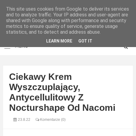
This site uses cookies from Google to deliver its services
and to analyze traffic. Your IP address and user-agent are
shared with Google along with performance and security
metrics to ensure quality of service, generate usage
statistics, and to detect and address abuse.
LEARN MORE
GOT IT
Ciekawy Krem
Wyszczuplający,
Antycellulitowy Z
Nocturshape Od Nacomi
23.8.22
Komentarze (0)