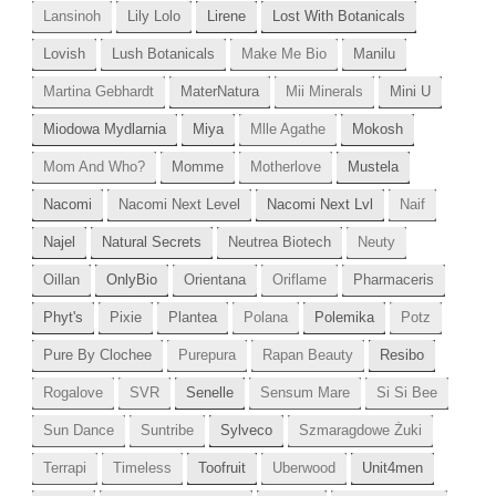
Lansinoh
Lily Lolo
Lirene
Lost With Botanicals
Lovish
Lush Botanicals
Make Me Bio
Manilu
Martina Gebhardt
MaterNatura
Mii Minerals
Mini U
Miodowa Mydlarnia
Miya
Mlle Agathe
Mokosh
Mom And Who?
Momme
Motherlove
Mustela
Nacomi
Nacomi Next Level
Nacomi Next Lvl
Naif
Najel
Natural Secrets
Neutrea Biotech
Neuty
Oillan
OnlyBio
Orientana
Oriflame
Pharmaceris
Phyt's
Pixie
Plantea
Polana
Polemika
Potz
Pure By Clochee
Purepura
Rapan Beauty
Resibo
Rogalove
SVR
Senelle
Sensum Mare
Si Si Bee
Sun Dance
Suntribe
Sylveco
Szmaragdowe Żuki
Terrapi
Timeless
Toofruit
Uberwood
Unit4men