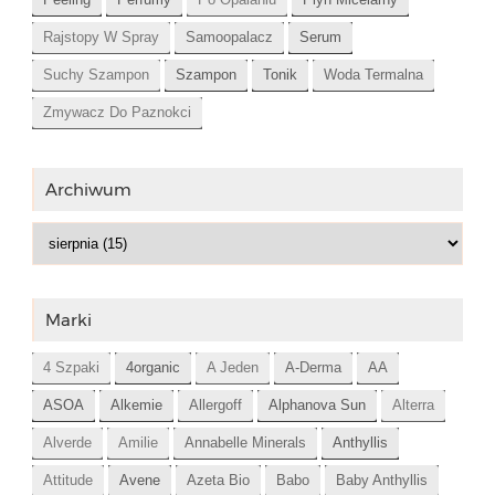
Rajstopy W Spray
Samoopalacz
Serum
Suchy Szampon
Szampon
Tonik
Woda Termalna
Zmywacz Do Paznokci
Archiwum
Marki
4 Szpaki
4organic
A Jeden
A-Derma
AA
ASOA
Alkemie
Allergoff
Alphanova Sun
Alterra
Alverde
Amilie
Annabelle Minerals
Anthyllis
Attitude
Avene
Azeta Bio
Babo
Baby Anthyllis