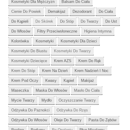
Kosmetyki Dla Mężczyzn
Balsam Do Ciała
Cienie Do Powiek
Demakijaż
Dezodorant
Do Ciała
Do Kąpieli
Do Skórek
Do Stóp
Do Twarzy
Do Ust
Do Włosów
Filtry Przeciwsłoneczne
Higiena Intymna
Kolorówka
Kosmetyki
Kosmetyki Dla Dzieci
Kosmetyki Do Biustu
Kosmetyki Do Twarzy
Kosmetyki Dziecięce
Krem AZS
Krem Do Rąk
Krem Do Stóp
Krem Na Dzień
Krem Nadzień I Noc
Krem Pod Oczy
Kwasy
Kąpiel
Makijaż
Maseczka
Maska Do Włosów
Masło Do Ciała
Mycie Twarzy
Mydło
Oczyszczanie Twarzy
Odżywka Do Paznokci
Odżywka Do Rzęs
Odżywka Do Włosów
Oleje Do Twarzy
Pasta Do Zębów
Peeling
Perfumy
Po Opalaniu
Płyn Micelarny