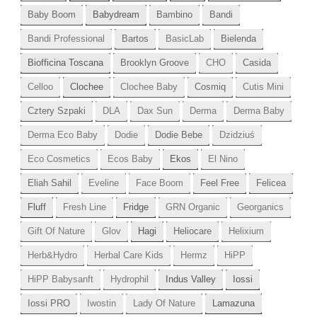
Baby Boom
Babydream
Bambino
Bandi
Bandi Professional
Bartos
BasicLab
Bielenda
Biofficina Toscana
Brooklyn Groove
CHO
Casida
Celloo
Clochee
Clochee Baby
Cosmiq
Cutis Mini
Cztery Szpaki
DLA
Dax Sun
Derma
Derma Baby
Derma Eco Baby
Dodie
Dodie Bebe
Dzidziuś
Eco Cosmetics
Ecos Baby
Ekos
El Nino
Eliah Sahil
Eveline
Face Boom
Feel Free
Felicea
Fluff
Fresh Line
Fridge
GRN Organic
Georganics
Gift Of Nature
Glov
Hagi
Heliocare
Helixium
Herb&Hydro
Herbal Care Kids
Hermz
HiPP
HiPP Babysanft
Hydrophil
Indus Valley
Iossi
Iossi PRO
Iwostin
Lady Of Nature
Lamazuna