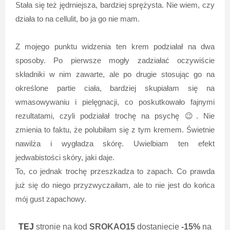
Stała się też jędrniejsza, bardziej sprężysta. Nie wiem, czy
działa to na cellulit, bo ja go nie mam.
Z mojego punktu widzenia ten krem podziałał na dwa
sposoby. Po pierwsze mogły zadziałać oczywiście
składniki w nim zawarte, ale po drugie stosując go na
określone partie ciała, bardziej skupiałam się na
wmasowywaniu i pielęgnacji, co poskutkowało fajnymi
rezultatami, czyli podziałał trochę na psychę 😉. Nie
zmienia to faktu, że polubiłam się z tym kremem. Świetnie
nawilża i wygładza skórę. Uwielbiam ten efekt
jedwabistości skóry, jaki daje.
To, co jednak trochę przeszkadza to zapach. Co prawda
już się do niego przyzwyczaiłam, ale to nie jest do końca
mój gust zapachowy.
TEJ
stronie na kod
SROKAO15
dostaniecie
-15%
na