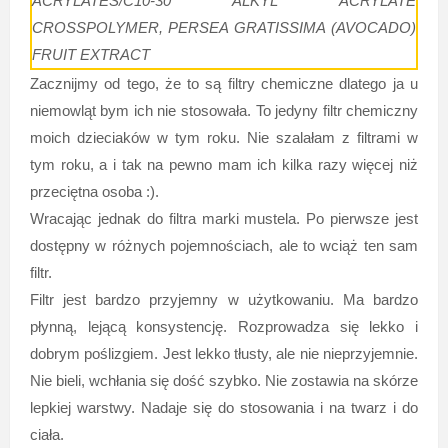
ACRYLATES/C10-30 ALKYL ACRYLATE
CROSSPOLYMER, PERSEA GRATISSIMA (AVOCADO)
FRUIT EXTRACT
Zacznijmy od tego, że to są filtry chemiczne dlatego ja u
niemowląt bym ich nie stosowała. To jedyny filtr chemiczny
moich dzieciaków w tym roku. Nie szalałam z filtrami w
tym roku, a i tak na pewno mam ich kilka razy więcej niż
przeciętna osoba :).
Wracając jednak do filtra marki mustela. Po pierwsze jest
dostępny w różnych pojemnościach, ale to wciąż ten sam
filtr.
Filtr jest bardzo przyjemny w użytkowaniu. Ma bardzo
płynną, lejącą konsystencję. Rozprowadza się lekko i
dobrym poślizgiem. Jest lekko tłusty, ale nie nieprzyjemnie.
Nie bieli, wchłania się dość szybko. Nie zostawia na skórze
lepkiej warstwy. Nadaje się do stosowania i na twarz i do
ciała.