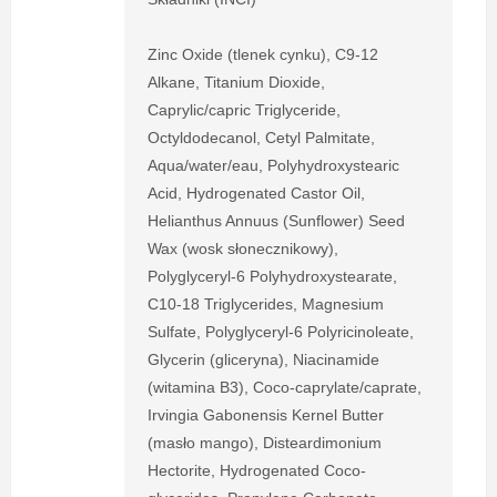
Zinc Oxide (tlenek cynku), C9-12
Alkane, Titanium Dioxide,
Caprylic/capric Triglyceride,
Octyldodecanol, Cetyl Palmitate,
Aqua/water/eau, Polyhydroxystearic
Acid, Hydrogenated Castor Oil,
Helianthus Annuus (Sunflower) Seed
Wax (wosk słonecznikowy),
Polyglyceryl-6 Polyhydroxystearate,
C10-18 Triglycerides, Magnesium
Sulfate, Polyglyceryl-6 Polyricinoleate,
Glycerin (gliceryna), Niacinamide
(witamina B3), Coco-caprylate/caprate,
Irvingia Gabonensis Kernel Butter
(masło mango), Disteardimonium
Hectorite, Hydrogenated Coco-