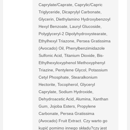
Caprylate/Caprate, Caprylic/Capric
Triglyceride, Dicaprylyl Carbonate,
Glycerin, Diethylamino Hydroxybenzoyl
Hexyl Benzoate, Lauryl Glucoside,
Polyglyceryl-2 Dipolyhydroxystearate,
Ethylhexyl Triazone, Persea Gratissima
(Avocado) Oil, Phenylbenzimidazole
Sulfonic Acid, Titanium Dioxide, Bis-
Ethylhexyloxyphenol Methoxyphenyl
Triazine, Pentylene Glycol, Potassium
Cetyl Phosphate, Stearalkonium
Hectorite, Tocopherol, Glyceryl
Caprylate, Sodium Hydroxide,
Dehydroacetic Acid, Alumina, Xanthan
Gum, Jojoba Esters, Propylene
Carbonate, Persea Gratissima
(Avocado) Fruit Extract. Czy warto go
kupić pomimo innego składu?czy jest