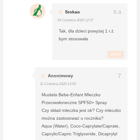
Srokao
18 Czerwca 2020 12:37
Tak, dla dzieci powyżej 1 r.ż.
bym stosowała
Usuń
Anonimowy
11 Czerwca 2020 13:05
Mustela Bebe-Enfant Mleczko
Przeciwsłoneczne SPF50+ Spray
Czy skład mleczka jest ok? Czy mleczko
można zastosować u rocznika?
Aqua (Water), Coco-Caprylate/Caprate,
Caprylic/Capric Triglyceride, Dicaprylyl