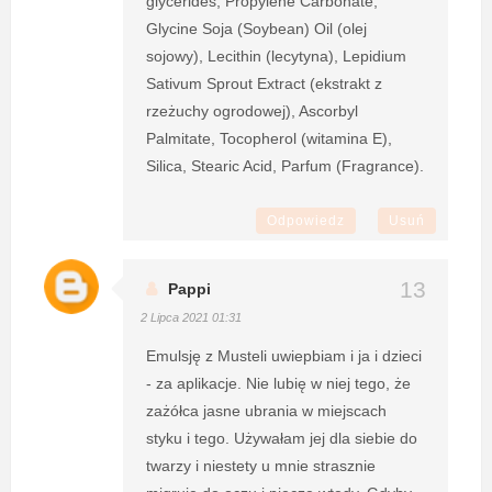
glycerides, Propylene Carbonate,
Glycine Soja (Soybean) Oil (olej
sojowy), Lecithin (lecytyna), Lepidium
Sativum Sprout Extract (ekstrakt z
rzeżuchy ogrodowej), Ascorbyl
Palmitate, Tocopherol (witamina E),
Silica, Stearic Acid, Parfum (Fragrance).
Odpowiedz
Usuń
Pappi
2 Lipca 2021 01:31
Emulsję z Musteli uwiepbiam i ja i dzieci
- za aplikacje. Nie lubię w niej tego, że
zażółca jasne ubrania w miejscach
styku i tego. Używałam jej dla siebie do
twarzy i niestety u mnie strasznie