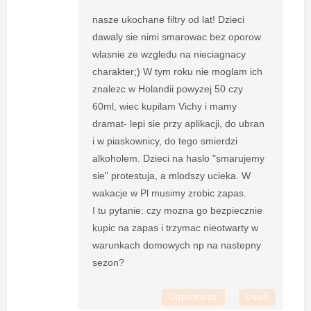
nasze ukochane filtry od lat! Dzieci
dawaly sie nimi smarowac bez oporow
wlasnie ze wzgledu na nieciagnacy
charakter;) W tym roku nie moglam ich
znalezc w Holandii powyzej 50 czy
60ml, wiec kupilam Vichy i mamy
dramat- lepi sie przy aplikacji, do ubran
i w piaskownicy, do tego smierdzi
alkoholem. Dzieci na haslo "smarujemy
sie" protestuja, a mlodszy ucieka. W
wakacje w Pl musimy zrobic zapas.
I tu pytanie: czy mozna go bezpiecznie
kupic na zapas i trzymac nieotwarty w
warunkach domowych np na nastepny
sezon?
Odpowiedz
Usuń