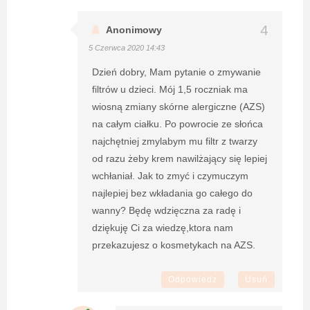
Anonimowy
5 Czerwca 2020 14:43
Dzień dobry, Mam pytanie o zmywanie
filtrów u dzieci. Mój 1,5 roczniak ma
wiosną zmiany skórne alergiczne (AZS)
na całym ciałku. Po powrocie ze słońca
najchętniej zmylabym mu filtr z twarzy
od razu żeby krem nawilżający się lepiej
wchłaniał. Jak to zmyć i czymuczym
najlepiej bez wkładania go całego do
wanny? Będę wdzięczna za radę i
dziękuję Ci za wiedzę,ktora nam
przekazujesz o kosmetykach na AZS.
Odpowiedz
Usuń