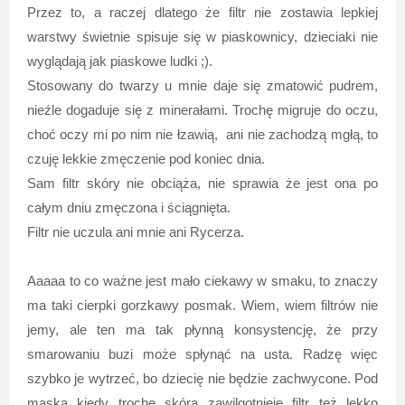
Przez to, a raczej dlatego że filtr nie zostawia lepkiej
warstwy świetnie spisuje się w piaskownicy, dzieciaki nie
wyglądają jak piaskowe ludki ;).
Stosowany do twarzy u mnie daje się zmatowić pudrem,
nieźle dogaduje się z minerałami. Trochę migruje do oczu,
choć oczy mi po nim nie łzawią, ani nie zachodzą mgłą, to
czuję lekkie zmęczenie pod koniec dnia.
Sam filtr skóry nie obciąża, nie sprawia że jest ona po
całym dniu zmęczona i ściągnięta.
Filtr nie uczula ani mnie ani Rycerza.
Aaaaa to co ważne jest mało ciekawy w smaku, to znaczy
ma taki cierpki gorzkawy posmak. Wiem, wiem filtrów nie
jemy, ale ten ma tak płynną konsystencję, że przy
smarowaniu buzi może spłynąć na usta. Radzę więc
szybko je wytrzeć, bo dziecię nie będzie zachwycone. Pod
maską kiedy trochę skóra zawilgotnieje filtr też lekko