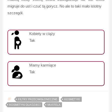
migruje do ust i czuć tą gorycz. No ale to taki mało istotny
szczegół.
Kobiety w ciąży
Tak
Mamy karmiące
Tak
FILTRY PRZECIWSŁONECZNE
KOSMETYKI
KOSMETYKI DLA DZIECI
MUSTELA