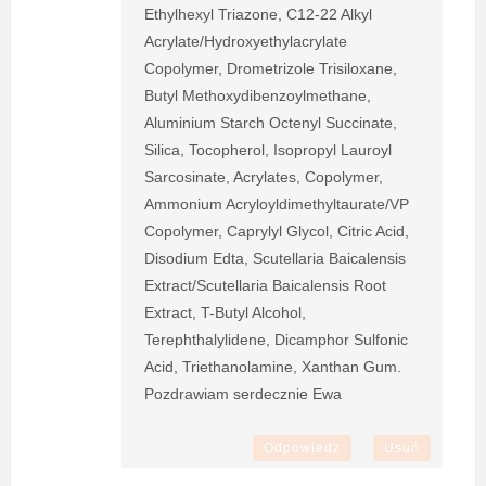
Ethylhexyl Triazone, C12-22 Alkyl
Acrylate/Hydroxyethylacrylate
Copolymer, Drometrizole Trisiloxane,
Butyl Methoxydibenzoylmethane,
Aluminium Starch Octenyl Succinate,
Silica, Tocopherol, Isopropyl Lauroyl
Sarcosinate, Acrylates, Copolymer,
Ammonium Acryloyldimethyltaurate/VP
Copolymer, Caprylyl Glycol, Citric Acid,
Disodium Edta, Scutellaria Baicalensis
Extract/Scutellaria Baicalensis Root
Extract, T-Butyl Alcohol,
Terephthalylidene, Dicamphor Sulfonic
Acid, Triethanolamine, Xanthan Gum.
Pozdrawiam serdecznie Ewa
Odpowiedz
Usuń