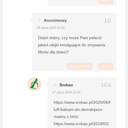
Usuń
Anonimowy
24 Lipca 2020 21:22
Dzień dobry, czy może Pani polecić
jakieś olejki emulgujące do zmywania
filtrów dla dzieci?
Odpowiedz
Usuń
Srokao
27 Lipca 2020 15:26
https://www.srokao.pl/2020/06/f
luff-balsam-do-demakijazu-
maliny-z.html,
https://www.srokao.pl/2019/02/