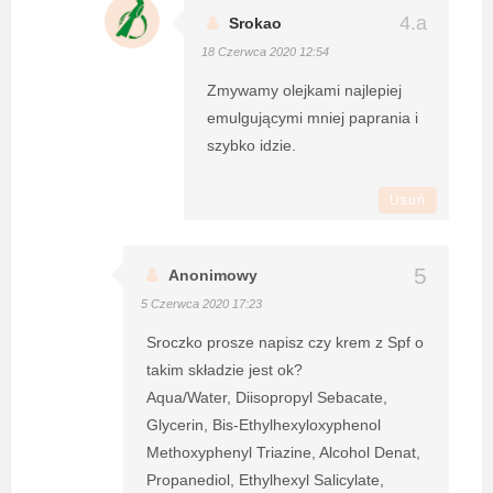
Srokao
18 Czerwca 2020 12:54
Zmywamy olejkami najlepiej
emulgującymi mniej paprania i
szybko idzie.
Usuń
Anonimowy
5 Czerwca 2020 17:23
Sroczko prosze napisz czy krem z Spf o
takim składzie jest ok?
Aqua/Water, Diisopropyl Sebacate,
Glycerin, Bis-Ethylhexyloxyphenol
Methoxyphenyl Triazine, Alcohol Denat,
Propanediol, Ethylhexyl Salicylate,