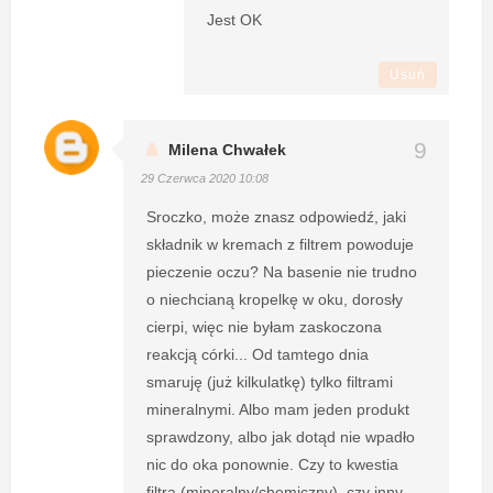
Jest OK
Usuń
Milena Chwałek
29 Czerwca 2020 10:08
Sroczko, może znasz odpowiedź, jaki
składnik w kremach z filtrem powoduje
pieczenie oczu? Na basenie nie trudno
o niechcianą kropelkę w oku, dorosły
cierpi, więc nie byłam zaskoczona
reakcją córki... Od tamtego dnia
smaruję (już kilkulatkę) tylko filtrami
mineralnymi. Albo mam jeden produkt
sprawdzony, albo jak dotąd nie wpadło
nic do oka ponownie. Czy to kwestia
filtra (mineralny/chemiczny), czy inny