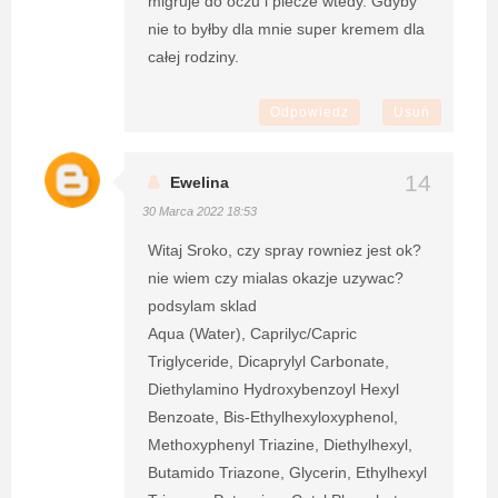
migruje do oczu i piecze wtedy. Gdyby
nie to byłby dla mnie super kremem dla
całej rodziny.
Odpowiedz
Usuń
Ewelina
30 Marca 2022 18:53
Witaj Sroko, czy spray rowniez jest ok?
nie wiem czy mialas okazje uzywac?
podsylam sklad
Aqua (Water), Caprilyc/Capric
Triglyceride, Dicaprylyl Carbonate,
Diethylamino Hydroxybenzoyl Hexyl
Benzoate, Bis-Ethylhexyloxyphenol,
Methoxyphenyl Triazine, Diethylhexyl,
Butamido Triazone, Glycerin, Ethylhexyl