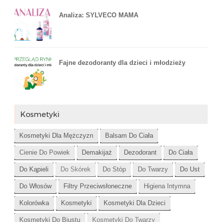
Analiza: SYLVECO MAMA
Fajne dezodoranty dla dzieci i młodzieży
Kosmetyki
Kosmetyki Dla Mężczyzn
Balsam Do Ciała
Cienie Do Powiek
Demakijaż
Dezodorant
Do Ciała
Do Kąpieli
Do Skórek
Do Stóp
Do Twarzy
Do Ust
Do Włosów
Filtry Przeciwsłoneczne
Higiena Intymna
Kolorówka
Kosmetyki
Kosmetyki Dla Dzieci
Kosmetyki Do Biustu
Kosmetyki Do Twarzy