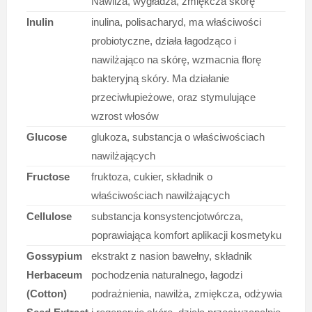
Nawilża, wygładza, zmiękcza skórę
Inulin
inulina, polisacharyd, ma właściwości
probiotyczne, działa łagodząco i
nawilżająco na skórę, wzmacnia florę
bakteryjną skóry. Ma działanie
przeciwłupieżowe, oraz stymulujące
wzrost włosów
Glucose
glukoza, substancja o właściwościach
nawilżających
Fructose
fruktoza, cukier, składnik o
właściwościach nawilżających
Cellulose
substancja konsystencjotwórcza,
poprawiająca komfort aplikacji kosmetyku
Gossypium
ekstrakt z nasion bawełny, składnik
Herbaceum
pochodzenia naturalnego, łagodzi
(Cotton)
podrażnienia, nawilża, zmiękcza, odżywia