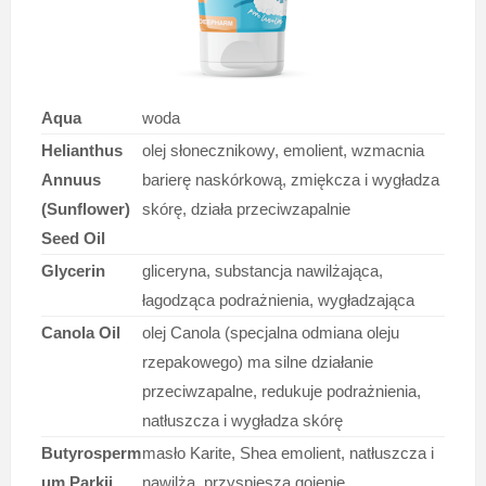
Aqua
woda
Helianthus
olej słonecznikowy, emolient, wzmacnia
Annuus
barierę naskórkową, zmiękcza i wygładza
(Sunflower)
skórę, działa przeciwzapalnie
Seed Oil
Glycerin
gliceryna, substancja nawilżająca,
łagodząca podrażnienia, wygładzająca
Canola Oil
olej Canola (specjalna odmiana oleju
rzepakowego) ma silne działanie
przeciwzapalne, redukuje podrażnienia,
natłuszcza i wygładza skórę
Butyrosperm
masło Karite, Shea emolient, natłuszcza i
um Parkii
nawilża, przyspiesza gojenie