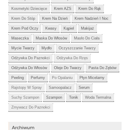
Kosmetyki Dziecięce
Krem AZS
Krem Do Rąk
Krem Do Stóp
Krem Na Dzień
Krem Nadzień I Noc
Krem Pod Oczy
Kwasy
Kąpiel
Makijaż
Maseczka
Maska Do Włosów
Masło Do Ciała
Mycie Twarzy
Mydło
Oczyszczanie Twarzy
Odżywka Do Paznokci
Odżywka Do Rzęs
Odżywka Do Włosów
Oleje Do Twarzy
Pasta Do Zębów
Peeling
Perfumy
Po Opalaniu
Płyn Micelarny
Rajstopy W Spray
Samoopalacz
Serum
Suchy Szampon
Szampon
Tonik
Woda Termalna
Zmywacz Do Paznokci
Archiwum