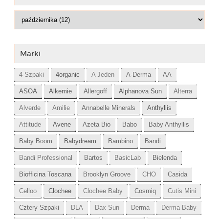
Marki
4 Szpaki
4organic
A Jeden
A-Derma
AA
ASOA
Alkemie
Allergoff
Alphanova Sun
Alterra
Alverde
Amilie
Annabelle Minerals
Anthyllis
Attitude
Avene
Azeta Bio
Babo
Baby Anthyllis
Baby Boom
Babydream
Bambino
Bandi
Bandi Professional
Bartos
BasicLab
Bielenda
Biofficina Toscana
Brooklyn Groove
CHO
Casida
Celloo
Clochee
Clochee Baby
Cosmiq
Cutis Mini
Cztery Szpaki
DLA
Dax Sun
Derma
Derma Baby