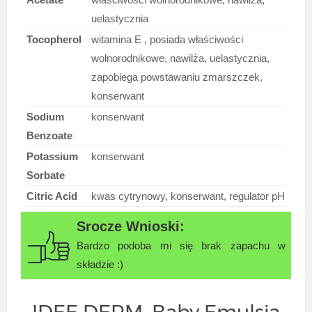
uelastycznia
Tocopherol
witamina E , posiada właściwości
wolnorodnikowe, nawilża, uelastycznia,
zapobiega powstawaniu zmarszczek,
konserwant
Sodium
konserwant
Benzoate
Potassium
konserwant
Sorbate
Citric Acid
kwas cytrynowy, konserwant, regulator pH
Bardzo podoba mi się brak zapachu w
składzie :)
IDEE DERM, Baby Emulsja