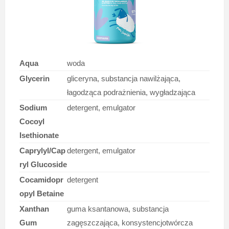
Aqua
woda
Glycerin
gliceryna, substancja nawilżająca,
łagodząca podrażnienia, wygładzająca
Sodium
detergent, emulgator
Cocoyl
Isethionate
Caprylyl/Cap
detergent, emulgator
ryl Glucoside
Cocamidopr
detergent
opyl Betaine
Xanthan
guma ksantanowa, substancja
Gum
zagęszczająca, konsystencjotwórcza