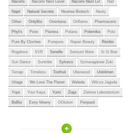
Nacomi
Nacomi Next Level
Nacomi Next Lvl
Naif
Najel
Natural Secrets
Neutrea Biotech
Neuty
Oillan
OnlyBio
Orientana
Oriflame
Pharmaceris
Phyt's
Pixie
Plantea
Polana
Polemika
Potz
Pure By Clochee
Purepura
Rapan Beauty
Resibo
Rogalove
SVR
Senelle
Sensum Mare
Si Si Bee
Sun Dance
Suntribe
Sylveco
Szmaragdowe Żuki
Terrapi
Timeless
Toofruit
Uberwood
Unit4men
Uriage
We Love The Planet
Weleda
Wilcza Jagoda
Yope
Your Kaya
Yumi
Ziaja
Zielone Laboratorium
BeBio
Eeny Meeny
OOlution
Pierpaoli