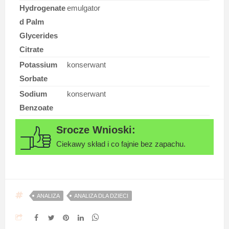
Hydrogenate
emulgator
d Palm
Glycerides
Citrate
Potassium
konserwant
Sorbate
Sodium
konserwant
Benzoate
Ciekawy skład i co fajnie bez zapachu.
ANALIZA
ANALIZA DLA DZIECI