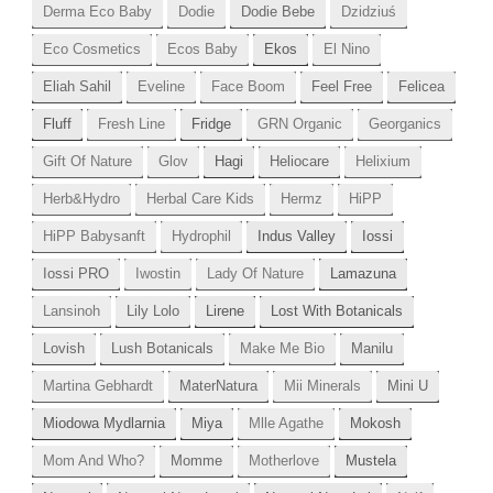
Derma Eco Baby
Dodie
Dodie Bebe
Dzidziuś
Eco Cosmetics
Ecos Baby
Ekos
El Nino
Eliah Sahil
Eveline
Face Boom
Feel Free
Felicea
Fluff
Fresh Line
Fridge
GRN Organic
Georganics
Gift Of Nature
Glov
Hagi
Heliocare
Helixium
Herb&Hydro
Herbal Care Kids
Hermz
HiPP
HiPP Babysanft
Hydrophil
Indus Valley
Iossi
Iossi PRO
Iwostin
Lady Of Nature
Lamazuna
Lansinoh
Lily Lolo
Lirene
Lost With Botanicals
Lovish
Lush Botanicals
Make Me Bio
Manilu
Martina Gebhardt
MaterNatura
Mii Minerals
Mini U
Miodowa Mydlarnia
Miya
Mlle Agathe
Mokosh
Mom And Who?
Momme
Motherlove
Mustela