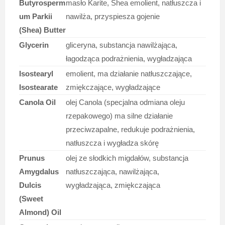
Butyrosperm
masło Karite, Shea emolient, natłuszcza i
um Parkii
nawilża, przyspiesza gojenie
(Shea) Butter
Glycerin
gliceryna, substancja nawilżająca,
łagodząca podrażnienia, wygładzająca
Isostearyl
emolient, ma działanie natłuszczające,
Isostearate
zmiękczające, wygładzające
Canola Oil
olej Canola (specjalna odmiana oleju
rzepakowego) ma silne działanie
przeciwzapalne, redukuje podrażnienia,
natłuszcza i wygładza skórę
Prunus
olej ze słodkich migdałów, substancja
Amygdalus
natłuszczająca, nawilżająca,
Dulcis
wygładzająca, zmiękczająca
(Sweet
Almond) Oil