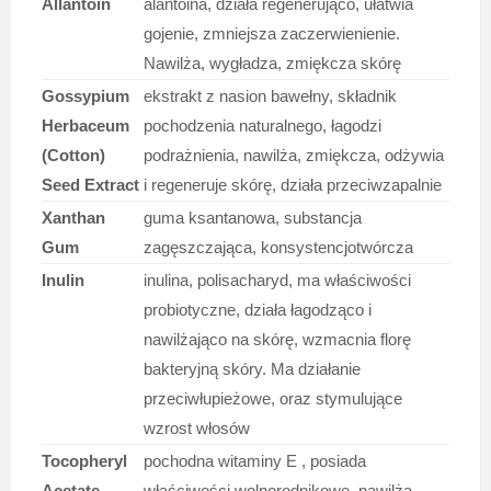
Allantoin
alantoina, działa regenerująco, ułatwia
gojenie, zmniejsza zaczerwienienie.
Nawilża, wygładza, zmiękcza skórę
Gossypium
ekstrakt z nasion bawełny, składnik
Herbaceum
pochodzenia naturalnego, łagodzi
(Cotton)
podrażnienia, nawilża, zmiękcza, odżywia
Seed Extract
i regeneruje skórę, działa przeciwzapalnie
Xanthan
guma ksantanowa, substancja
Gum
zagęszczająca, konsystencjotwórcza
Inulin
inulina, polisacharyd, ma właściwości
probiotyczne, działa łagodząco i
nawilżająco na skórę, wzmacnia florę
bakteryjną skóry. Ma działanie
przeciwłupieżowe, oraz stymulujące
wzrost włosów
Tocopheryl
pochodna witaminy E , posiada
Acetate
właściwości wolnorodnikowe, nawilża,