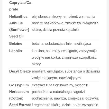
Caprylate/Ca
prate
Helianthus
olej słonecznikowy, emolient, wzmacnia
Annuus
barierę naskórkową, zmiękcza i wygładza
(Sunflower)
skórę, działa przeciwzapalnie
Seed Oil
Betaine
betaina, substancja silnie nawilżająca
Lanolin
lanolina, naturalny emulgator, zatrzymuje
wodę w naskórku, zmniejsza szorstkość
skóry
Decyl Oleate
emolient, emulgator, substancja o działaniu
zmiękczającym, nawilżającym
Gossypium
ekstrakt z nasion bawełny, składnik
Herbaceum
pochodzenia naturalnego, łagodzi
(Cotton)
podrażnienia, nawilża, zmiękcza, odżywia
Seed Extract
i regeneruje skórę, działa przeciwzapalnie