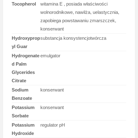
Tocopherol
witamina E , posiada właściwości
wolnorodnikowe, nawilża, uelastycznia,
zapobiega powstawaniu zmarszczek,
konserwant
Hydroxyprop
substancja konsystencjotwórcza
yl Guar
Hydrogenate
emulgator
d Palm
Glycerides
Citrate
Sodium
konserwant
Benzoate
Potassium
konserwant
Sorbate
Potassium
regulator pH
Hydroxide