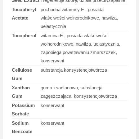
Seed Extract
i regeneruje skórę, działa przeciwzapalnie
Tocopheryl
pochodna witaminy E , posiada
Acetate
właściwości wolnorodnikowe, nawilża,
uelastycznia
Tocopherol
witamina E , posiada właściwości
wolnorodnikowe, nawilża, uelastycznia,
zapobiega powstawaniu zmarszczek,
konserwant
Cellulose
substancja konsystencjotwórcza
Gum
Xanthan
guma ksantanowa, substancja
Gum
zagęszczająca, konsystencjotwórcza
Potassium
konserwant
Sorbate
Sodium
konserwant
Benzoate