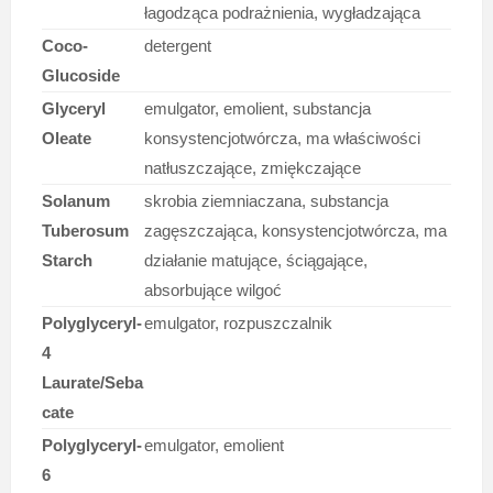
łagodząca podrażnienia, wygładzająca
Coco-
detergent
Glucoside
Glyceryl
emulgator, emolient, substancja
Oleate
konsystencjotwórcza, ma właściwości
natłuszczające, zmiękczające
Solanum
skrobia ziemniaczana, substancja
Tuberosum
zagęszczająca, konsystencjotwórcza, ma
Starch
działanie matujące, ściągające,
absorbujące wilgoć
Polyglyceryl-
emulgator, rozpuszczalnik
4
Laurate/Seba
cate
Polyglyceryl-
emulgator, emolient
6