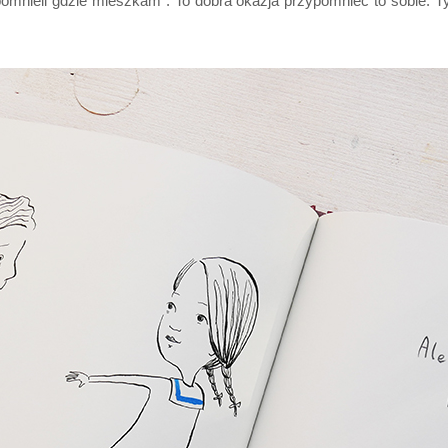
zapomnieli gdzie mieszkam". To dobra okazja przypomnieć to sobie.