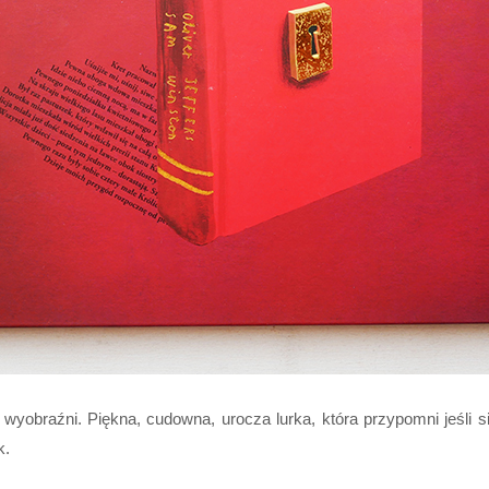
a wyobraźni. Piękna, cudowna, urocza lurka, która przypomni jeśli
k.