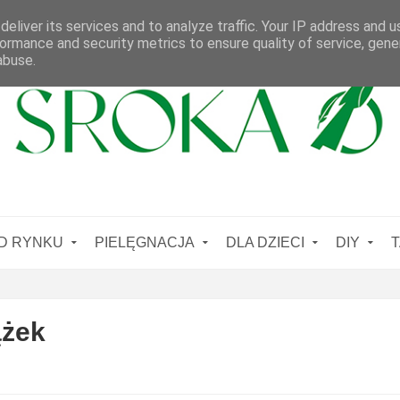
eliver its services and to analyze traffic. Your IP address and 
ormance and security metrics to ensure quality of service, gen
abuse.
D RYNKU
PIELĘGNACJA
DLA DZIECI
DIY
T
ążek