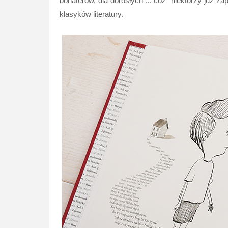
bohaterów, dla dorosłych ... cóż "niektórzy już 
klasyków literatury.