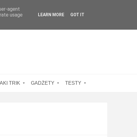
user-agent
erate usage
LEARN MORE
GOT IT
AKI TRIK
GADŻETY
TESTY