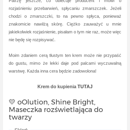
Patrzę jeszcze, co obiecuje producent i mówi o
rozjaśnieniu przebarwień, spłycaniu zmarszczek. Jeżeli
chodzi o zmarszczki, to na pewno spłyca, ponieważ
znakomicie nawilżą skórę. Ciężko zauważyć u mnie
jakiekolwiek rozjaśnienie, pisałam o tym nie raz, może więc
nie będę się rozpisywać.
Moim zdaniem cerą tłustym ten krem może nie przypaść
do gustu, mimo że lekki daje pod palcami wyczuwalną
warstwę. Każda inna cera będzie zadowolona!
Krem do kupienia
TUTAJ
💛 oOlution, Shine Bright,
Maseczka rozświetlająca do
twarzy