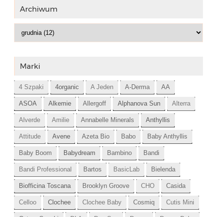
Archiwum
Marki
4 Szpaki
4organic
A Jeden
A-Derma
AA
ASOA
Alkemie
Allergoff
Alphanova Sun
Alterra
Alverde
Amilie
Annabelle Minerals
Anthyllis
Attitude
Avene
Azeta Bio
Babo
Baby Anthyllis
Baby Boom
Babydream
Bambino
Bandi
Bandi Professional
Bartos
BasicLab
Bielenda
Biofficina Toscana
Brooklyn Groove
CHO
Casida
Celloo
Clochee
Clochee Baby
Cosmiq
Cutis Mini