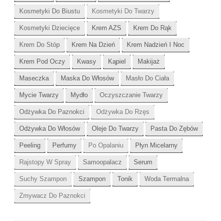
Kosmetyki Do Biustu
Kosmetyki Do Twarzy
Kosmetyki Dziecięce
Krem AZS
Krem Do Rąk
Krem Do Stóp
Krem Na Dzień
Krem Nadzień I Noc
Krem Pod Oczy
Kwasy
Kąpiel
Makijaż
Maseczka
Maska Do Włosów
Masło Do Ciała
Mycie Twarzy
Mydło
Oczyszczanie Twarzy
Odżywka Do Paznokci
Odżywka Do Rzęs
Odżywka Do Włosów
Oleje Do Twarzy
Pasta Do Zębów
Peeling
Perfumy
Po Opalaniu
Płyn Micelarny
Rajstopy W Spray
Samoopalacz
Serum
Suchy Szampon
Szampon
Tonik
Woda Termalna
Zmywacz Do Paznokci