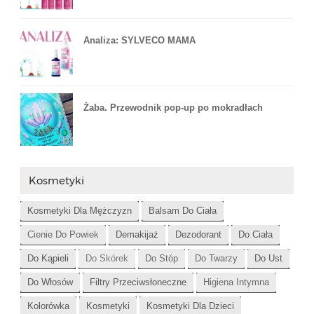
Analiza: SYLVECO MAMA
Żaba. Przewodnik pop-up po mokradłach
Kosmetyki
Kosmetyki Dla Mężczyzn
Balsam Do Ciała
Cienie Do Powiek
Demakijaż
Dezodorant
Do Ciała
Do Kąpieli
Do Skórek
Do Stóp
Do Twarzy
Do Ust
Do Włosów
Filtry Przeciwsłoneczne
Higiena Intymna
Kolorówka
Kosmetyki
Kosmetyki Dla Dzieci