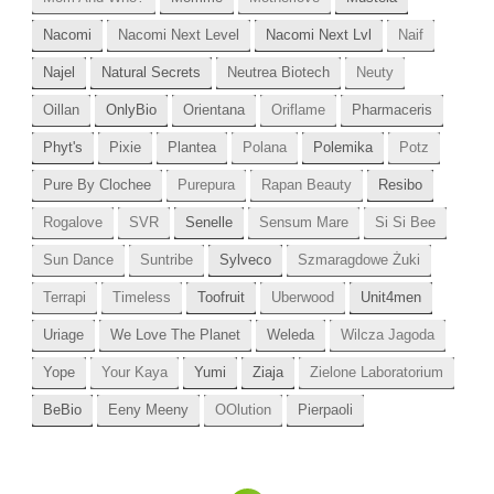
Nacomi
Nacomi Next Level
Nacomi Next Lvl
Naif
Najel
Natural Secrets
Neutrea Biotech
Neuty
Oillan
OnlyBio
Orientana
Oriflame
Pharmaceris
Phyt's
Pixie
Plantea
Polana
Polemika
Potz
Pure By Clochee
Purepura
Rapan Beauty
Resibo
Rogalove
SVR
Senelle
Sensum Mare
Si Si Bee
Sun Dance
Suntribe
Sylveco
Szmaragdowe Żuki
Terrapi
Timeless
Toofruit
Uberwood
Unit4men
Uriage
We Love The Planet
Weleda
Wilcza Jagoda
Yope
Your Kaya
Yumi
Ziaja
Zielone Laboratorium
BeBio
Eeny Meeny
OOlution
Pierpaoli