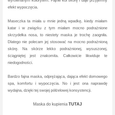
wyrównanym kolorytem. Fajnie koi skórę i daje przyjemny
efekt wypoczęcia.
Maseczka ta miała u mnie jedną wpadkę, kiedy miałam
katar i w związku z tym miałam mocno podrażnione
skrzydełka nosa, to niestety maska je trochę zaogniła.
Dlatego nie polecam jej stosować na mocno podrażnioną
skórę. Na skórze lekko podrażnionej, wysuszonej,
ściągniętej jest znakomita. Całkowicie likwiduje te
niedogodności.
Bardzo fajna maska, odprężająca, dająca efekt domowego
spa, komfortu i wypoczęcia. No i jest ona naprawdę
wydajna, dzięki tej swojej półżelowej konsystencji.
Maska do kupienia
TUTAJ