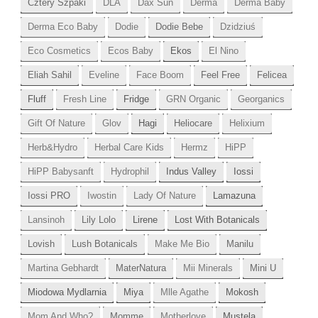
Cztery Szpaki
DLA
Dax Sun
Derma
Derma Baby
Derma Eco Baby
Dodie
Dodie Bebe
Dzidziuś
Eco Cosmetics
Ecos Baby
Ekos
El Nino
Eliah Sahil
Eveline
Face Boom
Feel Free
Felicea
Fluff
Fresh Line
Fridge
GRN Organic
Georganics
Gift Of Nature
Glov
Hagi
Heliocare
Helixium
Herb&Hydro
Herbal Care Kids
Hermz
HiPP
HiPP Babysanft
Hydrophil
Indus Valley
Iossi
Iossi PRO
Iwostin
Lady Of Nature
Lamazuna
Lansinoh
Lily Lolo
Lirene
Lost With Botanicals
Lovish
Lush Botanicals
Make Me Bio
Manilu
Martina Gebhardt
MaterNatura
Mii Minerals
Mini U
Miodowa Mydlarnia
Miya
Mlle Agathe
Mokosh
Mom And Who?
Momme
Motherlove
Mustela