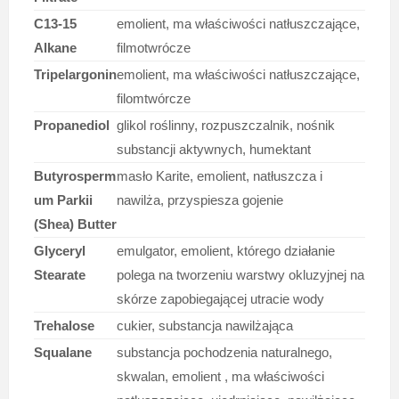
C13-15
emolient, ma właściwości natłuszczające,
Alkane
filmotwrócze
Tripelargonin
emolient, ma właściwości natłuszczające,
filomtwórcze
Propanediol
glikol roślinny, rozpuszczalnik, nośnik
substancji aktywnych, humektant
Butyrosperm
masło Karite, emolient, natłuszcza i
um Parkii
nawilża, przyspiesza gojenie
(Shea) Butter
Glyceryl
emulgator, emolient, którego działanie
Stearate
polega na tworzeniu warstwy okluzyjnej na
skórze zapobiegającej utracie wody
Trehalose
cukier, substancja nawilżająca
Squalane
substancja pochodzenia naturalnego,
skwalan, emolient , ma właściwości