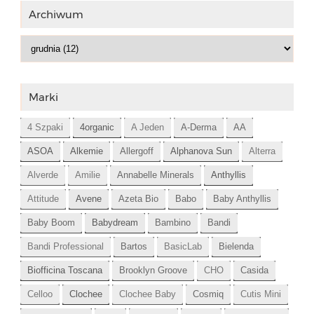
Archiwum
Marki
4 Szpaki
4organic
A Jeden
A-Derma
AA
ASOA
Alkemie
Allergoff
Alphanova Sun
Alterra
Alverde
Amilie
Annabelle Minerals
Anthyllis
Attitude
Avene
Azeta Bio
Babo
Baby Anthyllis
Baby Boom
Babydream
Bambino
Bandi
Bandi Professional
Bartos
BasicLab
Bielenda
Biofficina Toscana
Brooklyn Groove
CHO
Casida
Celloo
Clochee
Clochee Baby
Cosmiq
Cutis Mini