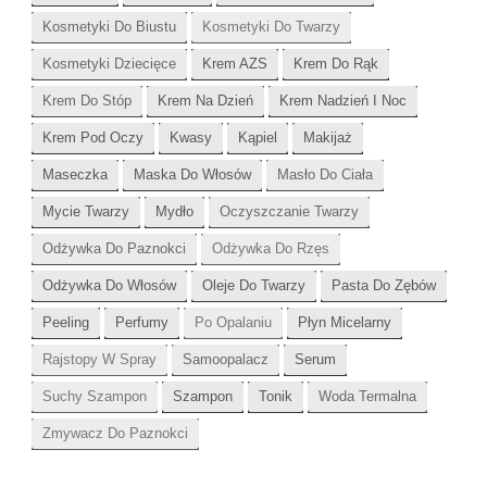
Kosmetyki Do Biustu
Kosmetyki Do Twarzy
Kosmetyki Dziecięce
Krem AZS
Krem Do Rąk
Krem Do Stóp
Krem Na Dzień
Krem Nadzień I Noc
Krem Pod Oczy
Kwasy
Kąpiel
Makijaż
Maseczka
Maska Do Włosów
Masło Do Ciała
Mycie Twarzy
Mydło
Oczyszczanie Twarzy
Odżywka Do Paznokci
Odżywka Do Rzęs
Odżywka Do Włosów
Oleje Do Twarzy
Pasta Do Zębów
Peeling
Perfumy
Po Opalaniu
Płyn Micelarny
Rajstopy W Spray
Samoopalacz
Serum
Suchy Szampon
Szampon
Tonik
Woda Termalna
Zmywacz Do Paznokci