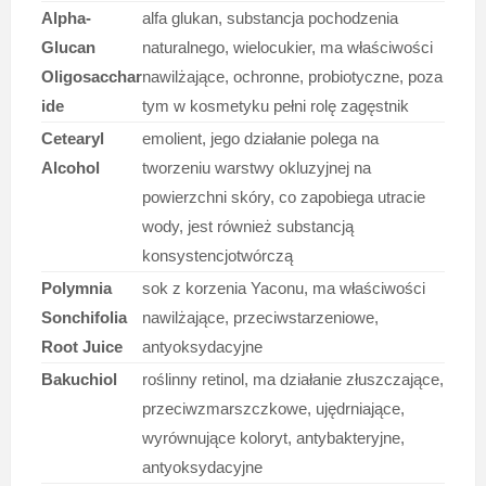
Alpha-
alfa glukan, substancja pochodzenia
Glucan
naturalnego, wielocukier, ma właściwości
Oligosacchar
nawilżające, ochronne, probiotyczne, poza
ide
tym w kosmetyku pełni rolę zagęstnik
Cetearyl
emolient, jego działanie polega na
Alcohol
tworzeniu warstwy okluzyjnej na
powierzchni skóry, co zapobiega utracie
wody, jest również substancją
konsystencjotwórczą
Polymnia
sok z korzenia Yaconu, ma właściwości
Sonchifolia
nawilżające, przeciwstarzeniowe,
Root Juice
antyoksydacyjne
Bakuchiol
roślinny retinol, ma działanie złuszczające,
przeciwzmarszczkowe, ujędrniające,
wyrównujące koloryt, antybakteryjne,
antyoksydacyjne