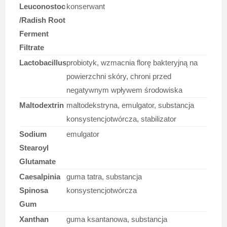
Leuconostoc
konserwant
/Radish Root
Ferment
Filtrate
Lactobacillus
probiotyk, wzmacnia florę bakteryjną na
powierzchni skóry, chroni przed
negatywnym wpływem środowiska
Maltodextrin
maltodekstryna, emulgator, substancja
konsystencjotwórcza, stabilizator
Sodium
emulgator
Stearoyl
Glutamate
Caesalpinia
guma tatra, substancja
Spinosa
konsystencjotwórcza
Gum
Xanthan
guma ksantanowa, substancja