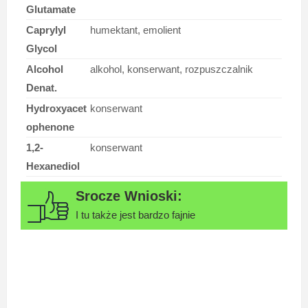
Glutamate
Caprylyl
humektant, emolient
Glycol
Alcohol
alkohol, konserwant, rozpuszczalnik
Denat.
Hydroxyacet
konserwant
ophenone
1,2-
konserwant
Hexanediol
I tu także jest bardzo fajnie