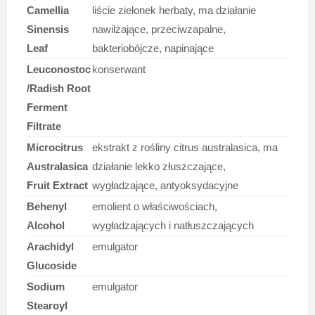
Camellia
liście zielonek herbaty, ma działanie
Sinensis
nawilżające, przeciwzapalne,
Leaf
bakteriobójcze, napinające
Leuconostoc
konserwant
/Radish Root
Ferment
Filtrate
Microcitrus
ekstrakt z rośliny citrus australasica, ma
Australasica
działanie lekko złuszczające,
Fruit Extract
wygładzające, antyoksydacyjne
Behenyl
emolient o właściwościach,
Alcohol
wygładzających i natłuszczających
Arachidyl
emulgator
Glucoside
Sodium
emulgator
Stearoyl