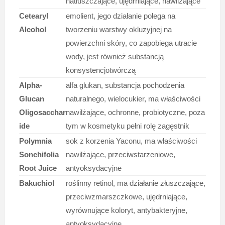
natłuszczające, ujędrniające, nawilżające
Cetearyl
emolient, jego działanie polega na
Alcohol
tworzeniu warstwy okluzyjnej na
powierzchni skóry, co zapobiega utracie
wody, jest również substancją
konsystencjotwórczą
Alpha-
alfa glukan, substancja pochodzenia
Glucan
naturalnego, wielocukier, ma właściwości
Oligosacchar
nawilżające, ochronne, probiotyczne, poza
ide
tym w kosmetyku pełni rolę zagęstnik
Polymnia
sok z korzenia Yaconu, ma właściwości
Sonchifolia
nawilżające, przeciwstarzeniowe,
Root Juice
antyoksydacyjne
Bakuchiol
roślinny retinol, ma działanie złuszczające,
przeciwzmarszczkowe, ujędrniające,
wyrównujące koloryt, antybakteryjne,
antyoksydacyjne