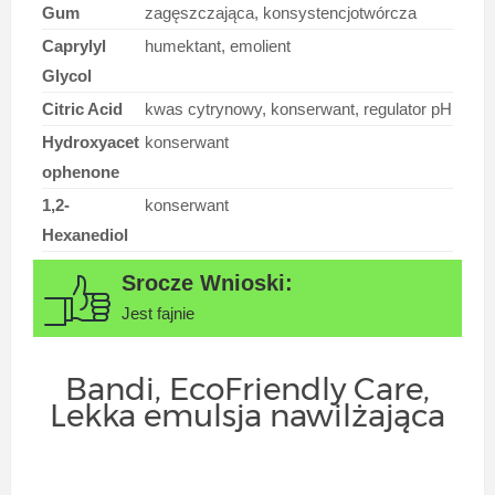
Gum
zagęszczająca, konsystencjotwórcza
Caprylyl
humektant, emolient
Glycol
Citric Acid
kwas cytrynowy, konserwant, regulator pH
Hydroxyacet
konserwant
ophenone
1,2-
konserwant
Hexanediol
Jest fajnie
Bandi, EcoFriendly Care,
Lekka emulsja nawilżająca