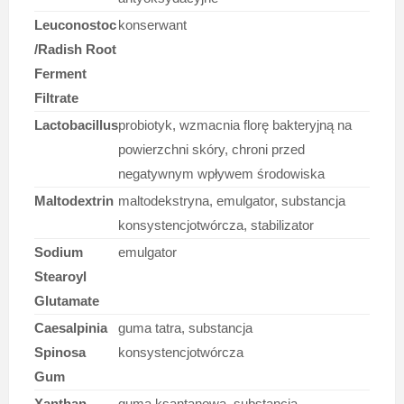
Leuconostoc
konserwant
/Radish Root
Ferment
Filtrate
Lactobacillus
probiotyk, wzmacnia florę bakteryjną na
powierzchni skóry, chroni przed
negatywnym wpływem środowiska
Maltodextrin
maltodekstryna, emulgator, substancja
konsystencjotwórcza, stabilizator
Sodium
emulgator
Stearoyl
Glutamate
Caesalpinia
guma tatra, substancja
Spinosa
konsystencjotwórcza
Gum
Xanthan
guma ksantanowa, substancja