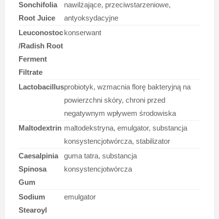
Sonchifolia
nawilżające, przeciwstarzeniowe,
Root Juice
antyoksydacyjne
Leuconostoc
konserwant
/Radish Root
Ferment
Filtrate
Lactobacillus
probiotyk, wzmacnia florę bakteryjną na
powierzchni skóry, chroni przed
negatywnym wpływem środowiska
Maltodextrin
maltodekstryna, emulgator, substancja
konsystencjotwórcza, stabilizator
Caesalpinia
guma tatra, substancja
Spinosa
konsystencjotwórcza
Gum
Sodium
emulgator
Stearoyl