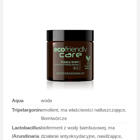
Aqua
woda
Tripelargonin
emolient, ma właściwości natłuszczające,
filomtwórcze
Lactobacillus
bioferment z wody bambusowej, ma
/Arundinaria
działanie antyoksydacyjne, nawilżające,