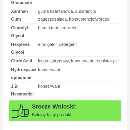
Glutamate
Xanthan
guma ksantanowa, substancja
Gum
zagęszczająca, konsystencjotwórcza
Caprylyl
humektant, emolient
Glycol
Hexylene
emulgator, detergent
Glycol
Citric Acid
kwas cytrynowy, konserwant, regulator pH
Hydroxyacet
konserwant
ophenone
1,2-
konserwant
Hexanediol
Kolejny fajny produkt