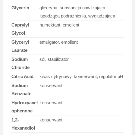
Glycerin
gliceryna, substancja nawilżająca,
łagodząca podrażnienia, wygładzająca
Caprylyl
humektant, emolient
Glycol
Glyceryl
emulgator, emolient
Laurate
Sodium
sól, stabilizator
Chloride
Citric Acid
kwas cytrynowy, konserwant, regulator pH
Sodium
konserwant
Benzoate
Hydroxyacet
konserwant
ophenone
1,2-
konserwant
Hexanediol