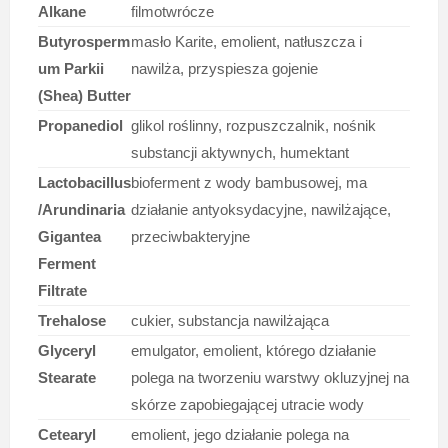
Alkane
filmotwrócze
Butyrosperm
masło Karite, emolient, natłuszcza i
um Parkii
nawilża, przyspiesza gojenie
(Shea) Butter
Propanediol
glikol roślinny, rozpuszczalnik, nośnik
substancji aktywnych, humektant
Lactobacillus
bioferment z wody bambusowej, ma
/Arundinaria
działanie antyoksydacyjne, nawilżające,
Gigantea
przeciwbakteryjne
Ferment
Filtrate
Trehalose
cukier, substancja nawilżająca
Glyceryl
emulgator, emolient, którego działanie
Stearate
polega na tworzeniu warstwy okluzyjnej na
skórze zapobiegającej utracie wody
Cetearyl
emolient, jego działanie polega na