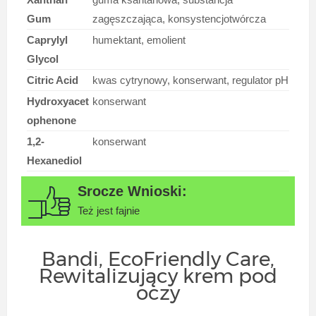
Gum
zagęszczająca, konsystencjotwórcza
Caprylyl
humektant, emolient
Glycol
Citric Acid
kwas cytrynowy, konserwant, regulator pH
Hydroxyacet
konserwant
ophenone
1,2-
konserwant
Hexanediol
Też jest fajnie
Bandi, EcoFriendly Care,
Rewitalizujący krem pod
oczy