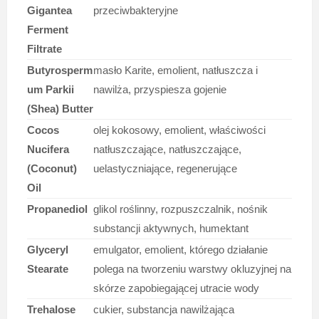
Gigantea
przeciwbakteryjne
Ferment
Filtrate
Butyrosperm
masło Karite, emolient, natłuszcza i
um Parkii
nawilża, przyspiesza gojenie
(Shea) Butter
Cocos
olej kokosowy, emolient, właściwości
Nucifera
natłuszczające, natłuszczające,
(Coconut)
uelastyczniające, regenerujące
Oil
Propanediol
glikol roślinny, rozpuszczalnik, nośnik
substancji aktywnych, humektant
Glyceryl
emulgator, emolient, którego działanie
Stearate
polega na tworzeniu warstwy okluzyjnej na
skórze zapobiegającej utracie wody
Trehalose
cukier, substancja nawilżająca