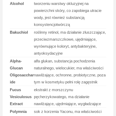
Alcohol
tworzeniu warstwy okluzyjnej na
powierzchni skóry, co zapobiega utracie
wody, jest również substancją
konsystencjotwórczą
Bakuchiol
roślinny retinol, ma działanie złuszczające,
przeciwzmarszczkowe, ujędrniające,
wyrównujące koloryt, antybakteryjne,
antyoksydacyjne
Alpha-
alfa glukan, substancja pochodzenia
Glucan
naturalnego, wielocukier, ma właściwości
Oligosacchar
nawilżające, ochronne, probiotyczne, poza
ide
tym w kosmetyku pełni rolę zagęstnik
Fucus
ekstrakt z morszczynu
Vesiculosus
pęcherzykowatego, ma działanie
Extract
nawilżające, ujędrniające, wygładzające
Polymnia
sok z korzenia Yaconu, ma właściwości