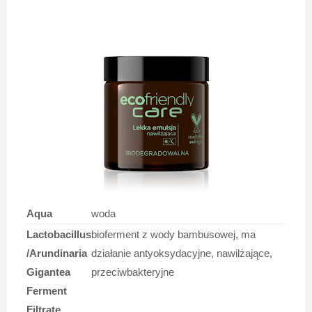
Aqua
woda
Lactobacillus
bioferment z wody bambusowej, ma
/Arundinaria
działanie antyoksydacyjne, nawilżające,
Gigantea
przeciwbakteryjne
Ferment
Filtrate