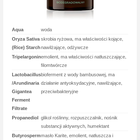
Aqua
woda
Oryza Sativa
skrobia ryżowa, ma właściwości kojące,
(Rice) Starch
nawilżające, odżywcze
Tripelargonin
emolient, ma właściwości natłuszczające,
filomtwórcze
Lactobacillus
bioferment z wody bambusowej, ma
/Arundinaria
działanie antyoksydacyjne, nawilżające,
Gigantea
przeciwbakteryjne
Ferment
Filtrate
Propanediol
glikol roślinny, rozpuszczalnik, nośnik
substancji aktywnych, humektant
Butyrosperm
masło Karite, emolient, natłuszcza i