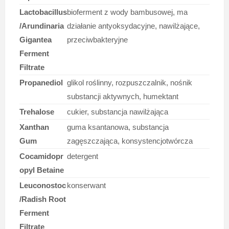
Lactobacillus
bioferment z wody bambusowej, ma
/Arundinaria
działanie antyoksydacyjne, nawilżające,
Gigantea
przeciwbakteryjne
Ferment
Filtrate
Propanediol
glikol roślinny, rozpuszczalnik, nośnik
substancji aktywnych, humektant
Trehalose
cukier, substancja nawilżająca
Xanthan
guma ksantanowa, substancja
Gum
zagęszczająca, konsystencjotwórcza
Cocamidopr
detergent
opyl Betaine
Leuconostoc
konserwant
/Radish Root
Ferment
Filtrate