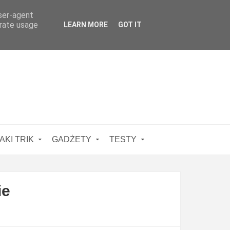
user-agent
erate usage
LEARN MORE
GOT IT
AKI TRIK
GADŻETY
TESTY
ie