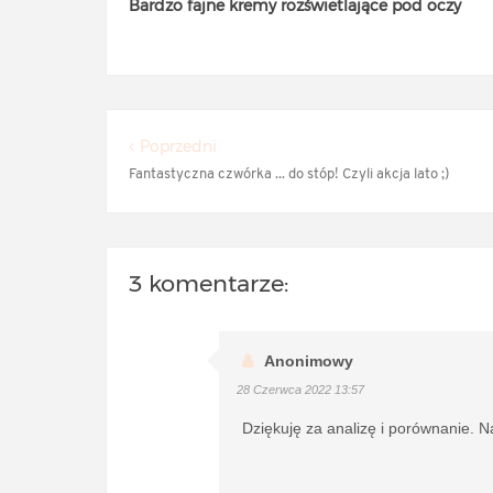
Bardzo fajne kremy rozświetlające pod oczy
Poprzedni
Fantastyczna czwórka ... do stóp! Czyli akcja lato ;)
3 komentarze:
Anonimowy
28 Czerwca 2022 13:57
Dziękuję za analizę i porównanie.