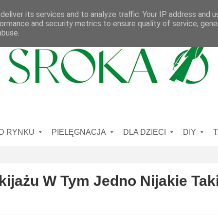
eliver its services and to analyze traffic. Your IP address and 
ormance and security metrics to ensure quality of service, gen
abuse.
D RYNKU
PIELĘGNACJA
DLA DZIECI
DIY
T
ijażu W Tym Jedno Nijakie Tak