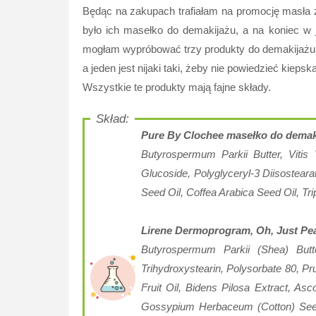
Będąc na zakupach trafiałam na promocję masła z
było ich masełko do demakijażu, a na koniec w j
mogłam wypróbować trzy produkty do demakijażu. O
a jeden jest nijaki taki, żeby nie powiedzieć kieps
Wszystkie te produkty mają fajne składy.
Pure By Clochee masełko do demak
Butyrospermum Parkii Butter, Vitis
Glucoside, Polyglyceryl-3 Diisostear
Seed Oil, Coffea Arabica Seed Oil, Tr
Lirene Dermoprogram, Oh, Just Pe
Butyrospermum Parkii (Shea) Butte
Trihydroxystearin, Polysorbate 80, P
Fruit Oil, Bidens Pilosa Extract, As
Gossypium Herbaceum (Cotton) Seed 