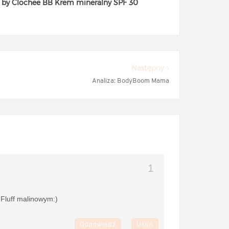
 by Clochee BB Krem mineralny SPF 30
Następny
Analiza: BodyBoom Mama
Fluff malinowym:)
Odpowiedz
Usuń