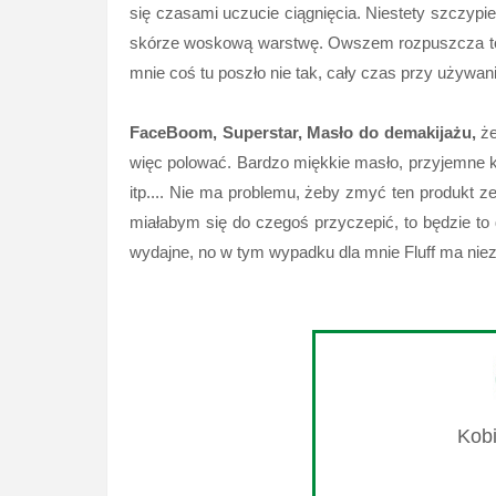
się czasami uczucie ciągnięcia. Niestety szczypi
skórze woskową warstwę. Owszem rozpuszcza to co
mnie coś tu poszło nie tak, cały czas przy używ
FaceBoom, Superstar, Masło do demakijażu,
że
więc polować. Bardzo miękkie masło, przyjemne k
itp.... Nie ma problemu, żeby zmyć ten produkt z
miałabym się do czegoś przyczepić, to będzie to 
wydajne, no w tym wypadku dla mnie Fluff ma niezł