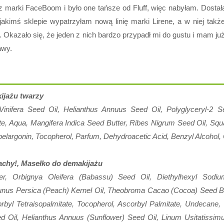
 marki FaceBoom i było one tańsze od Fluff, więc nabyłam. Dosta
akimś sklepie wypatrzyłam nową linię marki Lirene, a w niej takż
kazało się, że jeden z nich bardzo przypadł mi do gustu i mam już z
kawy.
ijażu twarzy
 Vinifera Seed Oil, Helianthus Annuus Seed Oil, Polyglyceryl-2 
ate, Aqua, Mangifera Indica Seed Butter, Ribes Nigrum Seed Oil, S
ipelargonin, Tocopherol, Parfum, Dehydroacetic Acid, Benzyl Alcohol,
achy!, Masełko do demakijażu
r, Orbignya Oleifera (Babassu) Seed Oil, Diethylhexyl Sodium S
runus Persica (Peach) Kernel Oil, Theobroma Cacao (Cocoa) Seed Bu
corbyl Tetraisopalmitate, Tocopherol, Ascorbyl Palmitate, Undecan
Oil, Helianthus Annuus (Sunflower) Seed Oil, Linum Usitatissimu