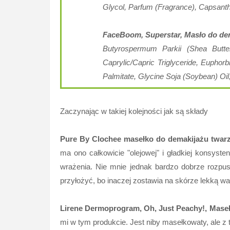
Glycol, Parfum (Fragrance), Capsanth
FaceBoom, Superstar, Masło do de
Butyrospermum Parkii (Shea Butte
Caprylic/Capric Triglyceride, Euphorb
Palmitate, Glycine Soja (Soybean) Oil
Zaczynając w takiej kolejności jak są składy
Pure By Clochee masełko do demakijażu twar
ma ono całkowicie "olejowej" i gładkiej konsyst
wrażenia. Nie mnie jednak bardzo dobrze rozpus
przyłożyć, bo inaczej zostawia na skórze lekką w
Lirene Dermoprogram, Oh, Just Peachy!, Mase
mi w tym produkcie. Jest niby masełkowaty, ale 