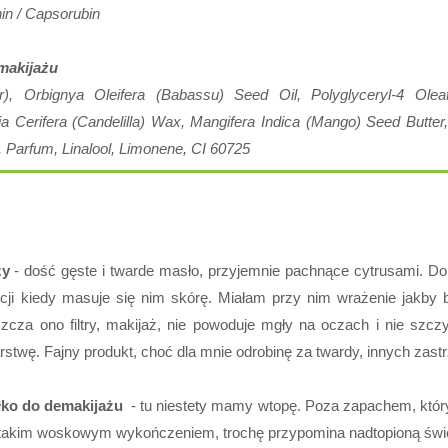
in / Capsorubin
makijażu
r), Orbignya Oleifera (Babassu) Seed Oil, Polyglyceryl-4 Ol
ia Cerifera (Candelilla) Wax, Mangifera Indica (Mango) Seed Butter,
, Parfum, Linalool, Limonene, CI 60725
zy
- dość gęste i twarde masło, przyjemnie pachnące cytrusami. Do
encji kiedy masuje się nim skórę. Miałam przy nim wrażenie jakb
zcza ono filtry, makijaż, nie powoduje mgły na oczach i nie szcz
arstwę. Fajny produkt, choć dla mnie odrobinę za twardy, innych z
łko do demakijażu
- tu niestety mamy wtopę. Poza zapachem, który 
z takim woskowym wykończeniem, trochę przypomina nadtopioną świ