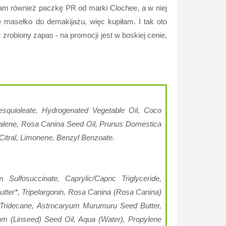
łam również paczkę PR od marki Clochee, a w niej
e masełko do demakijażu, więc kupiłam. I tak oto
robiony zapas - na promocji jest w boskiej cenie,
Sesquioleate, Hydrogenated Vegetable Oil, Coco
qualene, Rosa Canina Seed Oil, Prunus Domestica
 Citral, Limonene, Benzyl Benzoate.
ulfosuccinate, Caprylic/Capric Triglyceride,
tter*, Tripelargonin, Rosa Canina (Rosa Canina)
e, Tridecane, Astrocaryum Murumuru Seed Butter,
m (Linseed) Seed Oil, Aqua (Water), Propylene