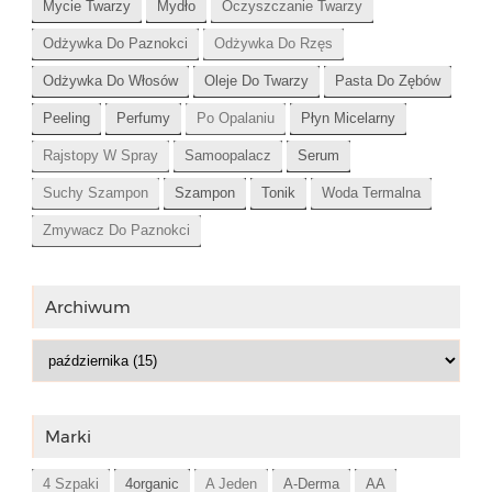
Mycie Twarzy
Mydło
Oczyszczanie Twarzy
Odżywka Do Paznokci
Odżywka Do Rzęs
Odżywka Do Włosów
Oleje Do Twarzy
Pasta Do Zębów
Peeling
Perfumy
Po Opalaniu
Płyn Micelarny
Rajstopy W Spray
Samoopalacz
Serum
Suchy Szampon
Szampon
Tonik
Woda Termalna
Zmywacz Do Paznokci
Archiwum
Marki
4 Szpaki
4organic
A Jeden
A-Derma
AA