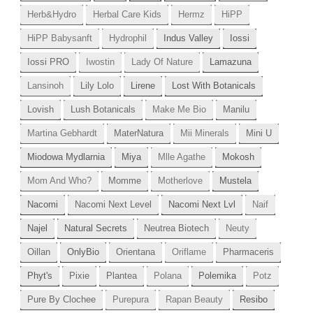
Herb&Hydro
Herbal Care Kids
Hermz
HiPP
HiPP Babysanft
Hydrophil
Indus Valley
Iossi
Iossi PRO
Iwostin
Lady Of Nature
Lamazuna
Lansinoh
Lily Lolo
Lirene
Lost With Botanicals
Lovish
Lush Botanicals
Make Me Bio
Manilu
Martina Gebhardt
MaterNatura
Mii Minerals
Mini U
Miodowa Mydlarnia
Miya
Mlle Agathe
Mokosh
Mom And Who?
Momme
Motherlove
Mustela
Nacomi
Nacomi Next Level
Nacomi Next Lvl
Naif
Najel
Natural Secrets
Neutrea Biotech
Neuty
Oillan
OnlyBio
Orientana
Oriflame
Pharmaceris
Phyt's
Pixie
Plantea
Polana
Polemika
Potz
Pure By Clochee
Purepura
Rapan Beauty
Resibo