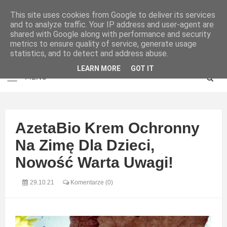
This site uses cookies from Google to deliver its services
and to analyze traffic. Your IP address and user-agent are
shared with Google along with performance and security
metrics to ensure quality of service, generate usage
statistics, and to detect and address abuse.
LEARN MORE
GOT IT
AzetaBio Krem Ochronny
Na Zimę Dla Dzieci,
Nowość Warta Uwagi!
29.10.21
Komentarze (0)