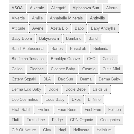
ASOA
Alkemie
Allergoff
Alphanova Sun
Alterra
Alverde
Amilie
Annabelle Minerals
Anthyllis
Attitude
Avene
Azeta Bio
Babo
Baby Anthyllis
Baby Boom
Babydream
Bambino
Bandi
Bandi Professional
Bartos
BasicLab
Bielenda
Biofficina Toscana
Brooklyn Groove
CHO
Casida
Celloo
Clochee
Clochee Baby
Cosmiq
Cutis Mini
Cztery Szpaki
DLA
Dax Sun
Derma
Derma Baby
Derma Eco Baby
Dodie
Dodie Bebe
Dzidziuś
Eco Cosmetics
Ecos Baby
Ekos
El Nino
Eliah Sahil
Eveline
Face Boom
Feel Free
Felicea
Fluff
Fresh Line
Fridge
GRN Organic
Georganics
Gift Of Nature
Glov
Hagi
Heliocare
Helixium