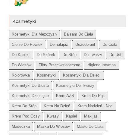
Kosmetyki
Kosmetyki Dla Mężczyzn
Balsam Do Ciała
Cienie Do Powiek
Demakijaż
Dezodorant
Do Ciała
Do Kąpieli
Do Skórek
Do Stóp
Do Twarzy
Do Ust
Do Włosów
Filtry Przeciwsłoneczne
Higiena Intymna
Kolorówka
Kosmetyki
Kosmetyki Dla Dzieci
Kosmetyki Do Biustu
Kosmetyki Do Twarzy
Kosmetyki Dziecięce
Krem AZS
Krem Do Rąk
Krem Do Stóp
Krem Na Dzień
Krem Nadzień I Noc
Krem Pod Oczy
Kwasy
Kąpiel
Makijaż
Maseczka
Maska Do Włosów
Masło Do Ciała