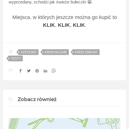
wyprzedany, schodzi jak świeże bułeczki 😁.
Miejsca, w których jeszcze można go kupić to
KLIK
,
KLIK
,
KLIK
.
AZETA BIO
KREM NA ZIMĘ
KREM ZIMOWY
TESTY
Zobacz również