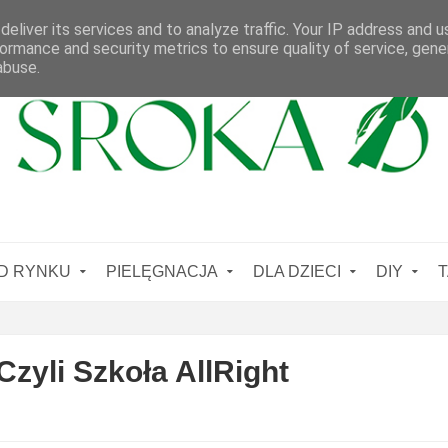
eliver its services and to analyze traffic. Your IP address and 
ormance and security metrics to ensure quality of service, gen
abuse.
D RYNKU
PIELĘGNACJA
DLA DZIECI
DIY
T
Czyli Szkoła AllRight