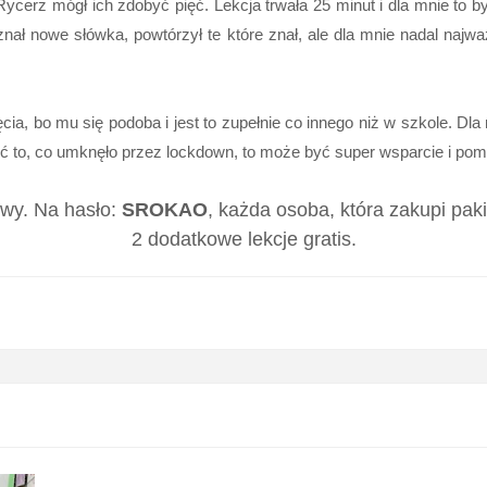
ycerz mógł ich zdobyć pięć. Lekcja trwała 25 minut i dla mnie to b
oznał nowe słówka, powtórzył te które znał, ale dla mnie nadal najważ
ęcia, bo mu się podoba i jest to zupełnie co innego niż w szkole. Dla
ić to, co umknęło przez lockdown, to może być super wsparcie i pom
owy. Na hasło:
SROKAO
, każda osoba, która zakupi paki
2 dodatkowe lekcje gratis.