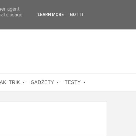
user-agent
erate usage
LEARN MORE
GOT IT
AKI TRIK
GADŻETY
TESTY