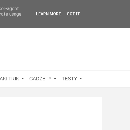
user-agent
erate usage
LEARN MORE
GOT IT
AKI TRIK
GADŻETY
TESTY
.