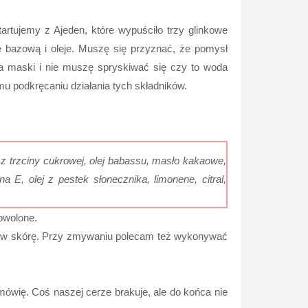
rtujemy z Ajeden, które wypuściło trzy glinkowe
 bazową i oleje. Muszę się przyznać, że pomysł
a maski i nie muszę spryskiwać się czy to woda
u podkręcaniu działania tych składników.
lan z trzciny cukrowej, olej babassu, masło kakaowe,
na E, olej z pestek słonecznika, limonene, citral,
owolone.
c w skórę. Przy zmywaniu polecam też wykonywać
mówię. Coś naszej cerze brakuje, ale do końca nie