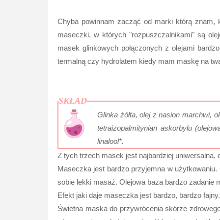
Chyba powinnam zacząć od marki którą znam, któ
maseczki, w których "rozpuszczalnikami" są ol
masek glinkowych połączonych z olejami bardzo
termalną czy hydrolatem kiedy mam maskę na twar
SKŁAD
Glinka żółta, olej z nasion marchwi, o
tetraizopalmitynian askorbylu (olejow
linalool*.
Z tych trzech masek jest najbardziej uniwersalna
Maseczka jest bardzo przyjemna w użytkowaniu.
sobie lekki masaż. Olejowa baza bardzo zadanie 
Efekt jaki daje maseczka jest bardzo, bardzo fajny
Świetna maska do przywrócenia skórze zdrowego, "