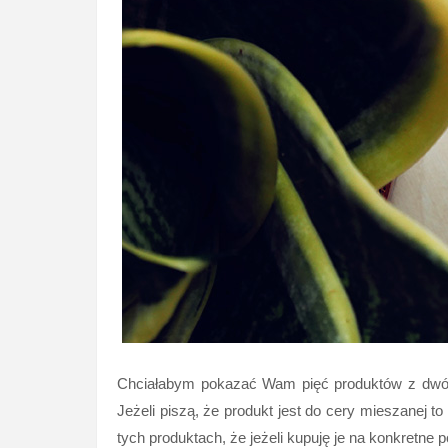
Chciałabym pokazać Wam pięć produktów z dwóch 
Jeżeli piszą, że produkt jest do cery mieszanej t
tych produktach, że jeżeli kupuję je na konkretne 