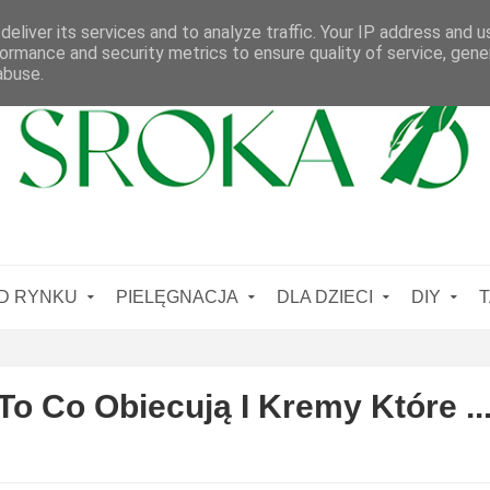
eliver its services and to analyze traffic. Your IP address and 
ormance and security metrics to ensure quality of service, gen
abuse.
D RYNKU
PIELĘGNACJA
DLA DZIECI
DIY
T
To Co Obiecują I Kremy Które ..