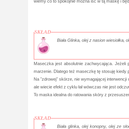
wiemy co to spokojnie można iść w tą maskę i bę
SKŁAD
Biała Glinka, olej z nasion wiesiołka, 
Maseczka jest absolutnie zachwycająca. Jeżeli p
marzenie. Dlatego też maseczkę tę stosuję kiedy p
Na "zdrowej" skórze, nie wymagającej interwencji m
ale wiecie efekt z cyklu łał wówczas nie jest odcz
To maska idealna do ratowania skóry z przesuszeni
SKŁAD
Biała glinka, olej konopny, olej ze sł