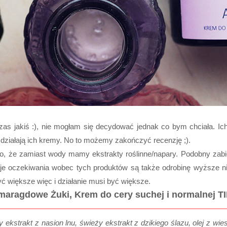
as jakiś :), nie mogłam się decydować jednak co bym chciała. Ich
 działają ich kremy. No to możemy zakończyć recenzję ;).
o, że zamiast wody mamy ekstrakty roślinne/napary. Podobny zabi
e oczekiwania wobec tych produktów są także odrobinę wyższe niż 
ć większe więc i działanie musi być większe.
maragdowe Żuki, Krem do cery suchej i normalnej TI
ekstrakt z nasion lnu, świeży ekstrakt z dzikiego ślazu, olej z wiesio