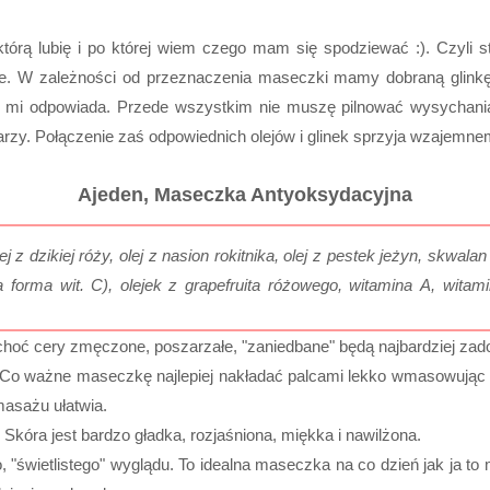
rą lubię i po której wiem czego mam się spodziewać :). Czyli sta
eje. W zależności od przeznaczenia maseczki mamy dobraną glinkę
 mi odpowiada. Przede wszystkim nie muszę pilnować wysychani
zy. Połączenie zaś odpowiednich olejów i glinek sprzyja wzajemnem
Ajeden, Maseczka Antyoksydacyjna
lej z dzikiej róży, olej z nasion rokitnika, olej z pestek jeżyn, skwa
a forma wit. C), olejek z grapefruita różowego, witamina A, witami
, choć cery zmęczone, poszarzałe, "zaniedbane" będą najbardziej zad
 Co ważne maseczkę najlepiej nakładać palcami lekko wmasowują
masażu ułatwia.
. Skóra jest bardzo gładka, rozjaśniona, miękka i nawilżona.
świetlistego" wyglądu. To idealna maseczka na co dzień jak ja to 