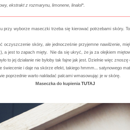
kowy, ekstrakt z rozmarynu, limonene, linalol*.
u przy wyborze maseczki trzeba się kierować potrzebami skóry. T
zuć oczyszczenie skóry, ale jednocześnie przyjemne nawilżenie, mię
 :), a jest to zapach mięty. Nie da się ukryć, że ja za olejkiem m
o to jej działanie nie byłoby tak fajne jak jest. Dzielnie więc znosz
je świecenie i daje na skórze efekt, takiego hmmm... satynowego mat
dwie poprzednie warto nakładać palcami wmasowując je w skórę.
Maseczka do kupienia
TUTAJ