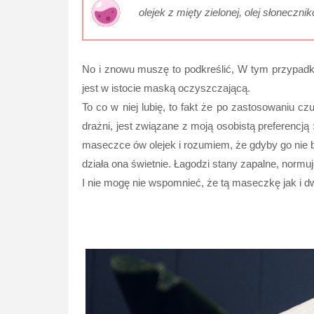
olejek z mięty zielonej, olej słoneczni
No i znowu muszę to podkreślić, W tym przypadk
jest w istocie maską oczyszczającą.
To co w niej lubię, to fakt że po zastosowaniu c
drażni, jest związane z moją osobistą preferencją
maseczce ów olejek i rozumiem, że gdyby go nie był
działa ona świetnie. Łagodzi stany zapalne, normu
I nie mogę nie wspomnieć, że tą maseczkę jak i 