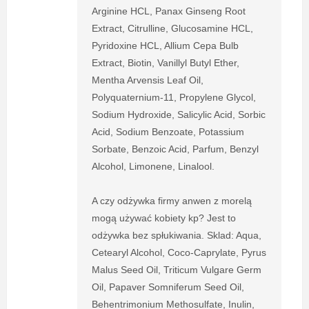
Arginine HCL, Panax Ginseng Root
Extract, Citrulline, Glucosamine HCL,
Pyridoxine HCL, Allium Cepa Bulb
Extract, Biotin, Vanillyl Butyl Ether,
Mentha Arvensis Leaf Oil,
Polyquaternium-11, Propylene Glycol,
Sodium Hydroxide, Salicylic Acid, Sorbic
Acid, Sodium Benzoate, Potassium
Sorbate, Benzoic Acid, Parfum, Benzyl
Alcohol, Limonene, Linalool.
A czy odżywka firmy anwen z morelą
mogą używać kobiety kp? Jest to
odżywka bez spłukiwania. Sklad: Aqua,
Cetearyl Alcohol, Coco-Caprylate, Pyrus
Malus Seed Oil, Triticum Vulgare Germ
Oil, Papaver Somniferum Seed Oil,
Behentrimonium Methosulfate, Inulin,