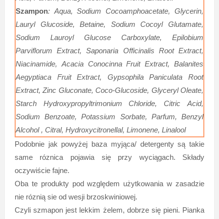
Szampon
: Aqua, Sodium Cocoamphoacetate, Glycerin,
Lauryl Glucoside, Betaine, Sodium Cocoyl Glutamate,
Sodium Lauroyl Glucose Carboxylate, Epilobium
Parviflorum Extract, Saponaria Officinalis Root Extract,
Niacinamide, Acacia Conocinna Fruit Extract, Balanites
Aegyptiaca Fruit Extract, Gypsophila Paniculata Root
Extract, Zinc Gluconate, Coco-Glucoside, Glyceryl Oleate,
Starch Hydroxypropyltrimonium Chloride, Citric Acid,
Sodium Benzoate, Potassium Sorbate, Parfum, Benzyl
Alcohol , Citral, Hydroxycitronellal, Limonene, Linalool
Podobnie jak powyżej baza myjąca/ detergenty są takie
same róznica pojawia się przy wyciągach. Składy
oczywiście fajne.
Oba te produkty pod względem użytkowania w zasadzie
nie róznią sie od wesji brzoskwiniowej.
Czyli szmapon jest lekkim żelem, dobrze się pieni. Pianka