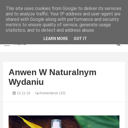
This site uses cookies from Google to deliver its services
and to analyze traffic. Your IP address and user-agent are
shared with Google along with performance and security
metrics to ensure quality of service, generate usage
statistics, and to detect and address abuse.
LEARN MORE
GOT IT
Anwen W Naturalnym
Wydaniu
22.11.19
Komentarze (10)