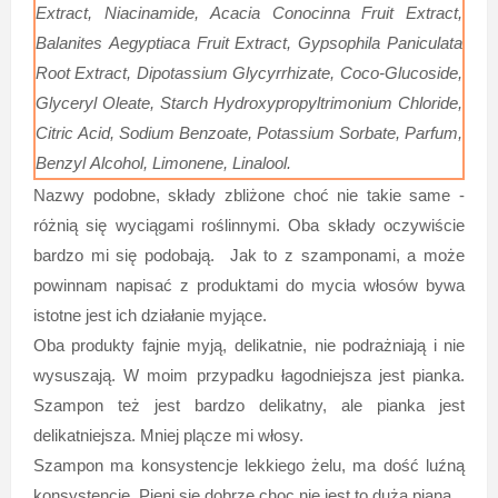
Extract, Niacinamide, Acacia Conocinna Fruit Extract,
Balanites Aegyptiaca Fruit Extract, Gypsophila Paniculata
Root Extract, Dipotassium Glycyrrhizate, Coco-Glucoside,
Glyceryl Oleate, Starch Hydroxypropyltrimonium Chloride,
Citric Acid, Sodium Benzoate, Potassium Sorbate, Parfum,
Benzyl Alcohol, Limonene, Linalool.
Nazwy podobne, składy zbliżone choć nie takie same -
różnią się wyciągami roślinnymi. Oba składy oczywiście
bardzo mi się podobają. Jak to z szamponami, a może
powinnam napisać z produktami do mycia włosów bywa
istotne jest ich działanie myjące.
Oba produkty fajnie myją, delikatnie, nie podrażniają i nie
wysuszają. W moim przypadku łagodniejsza jest pianka.
Szampon też jest bardzo delikatny, ale pianka jest
delikatniejsza. Mniej plącze mi włosy.
Szampon ma konsystencje lekkiego żelu, ma dość luźną
konsystencję. Pieni się dobrze,choc nie jest to duża piana.