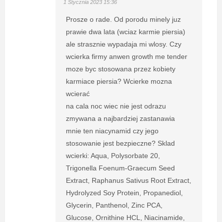
1 Stycznia 2023 15:36
Prosze o rade. Od porodu minely juz
prawie dwa lata (wciaz karmie piersia)
ale strasznie wypadaja mi wlosy. Czy
wcierka firmy anwen growth me tender
moze byc stosowana przez kobiety
karmiace piersia? Wcierke mozna
wcierać
na cala noc wiec nie jest odrazu
zmywana a najbardziej zastanawia
mnie ten niacynamid czy jego
stosowanie jest bezpieczne? Sklad
wcierki: Aqua, Polysorbate 20,
Trigonella Foenum-Graecum Seed
Extract, Raphanus Sativus Root Extract,
Hydrolyzed Soy Protein, Propanediol,
Glycerin, Panthenol, Zinc PCA,
Glucose, Ornithine HCL, Niacinamide,