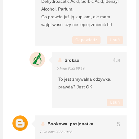
Dehydroacetic Acid, Sorbic Acid, Benzyl
Alcohol, Parfum.
Co prawda już ją kupiłam, ale mam
wątpliwości czy nie lepiej zmienić 🤷‍♀️
Odpowiedz
Usuń
Srokao
5 Maja 2022 09:19
To jest zmywalna odżywka,
prawda? Jest OK
Usuń
Bookowa_pasjonatka
7 Grudnia 2022 10:38