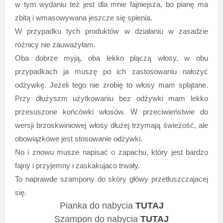
w tym wydaniu też jest dla mnie fajniejsza, bo pianę ma
zbitą i wmasowywana jeszcze się spienia.
W przypadku tych produktów w działaniu w zasadzie
różnicy nie zauważyłam.
Oba dobrze myją, oba lekko plączą włosy, w obu
przypadkach ja muszę po ich zastosowaniu nałożyć
odżywkę. Jeżeli tego nie zrobię to włosy mam splątane.
Przy dłużyszm użytkowaniu bez odżywki mam lekko
przesuszone końcówki włosów. W przeciwieństwie do
wersji brzoskwiniowej włosy dłużej trzymają świeżość, ale
obowiązkowe jest stosowanie odżywki.
No i znowu musze napisać o zapachu, który jest bardzo
fajny i przyjemny i zaskakujaco trwały.
To naprawde szampony do skóry główy przetłuszczajacej
się.
Pianka do nabycia
TUTAJ
Szampon do nabycia
TUTAJ