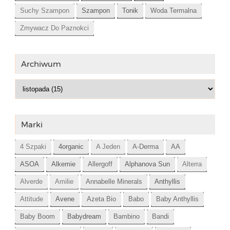
Suchy Szampon
Szampon
Tonik
Woda Termalna
Zmywacz Do Paznokci
Archiwum
Marki
4 Szpaki
4organic
A Jeden
A-Derma
AA
ASOA
Alkemie
Allergoff
Alphanova Sun
Alterra
Alverde
Amilie
Annabelle Minerals
Anthyllis
Attitude
Avene
Azeta Bio
Babo
Baby Anthyllis
Baby Boom
Babydream
Bambino
Bandi