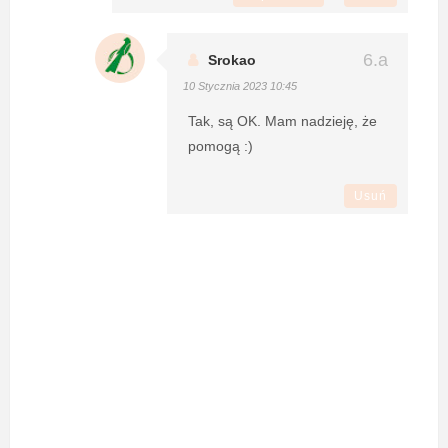
Srokao
10 Stycznia 2023 10:45
Tak, są OK. Mam nadzieję, że
pomogą :)
Usuń