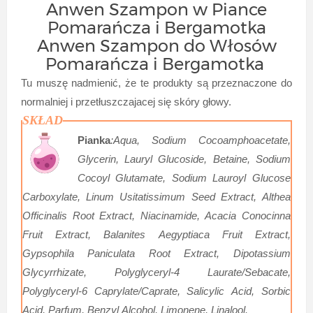
Anwen Szampon w Piance
Pomarańcza i Bergamotka
Anwen Szampon do Włosów
Pomarańcza i Bergamotka
Tu muszę nadmienić, że te produkty są przeznaczone do
normalniej i przetłuszczajacej się skóry głowy.
SKŁAD
Pianka
:Aqua, Sodium Cocoamphoacetate,
Glycerin, Lauryl Glucoside, Betaine, Sodium
Cocoyl Glutamate, Sodium Lauroyl Glucose
Carboxylate, Linum Usitatissimum Seed Extract, Althea
Officinalis Root Extract, Niacinamide, Acacia Conocinna
Fruit Extract, Balanites Aegyptiaca Fruit Extract,
Gypsophila Paniculata Root Extract, Dipotassium
Glycyrrhizate, Polyglyceryl-4 Laurate/Sebacate,
Polyglyceryl-6 Caprylate/Caprate, Salicylic Acid, Sorbic
Acid, Parfum, Benzyl Alcohol, Limonene, Linalool.