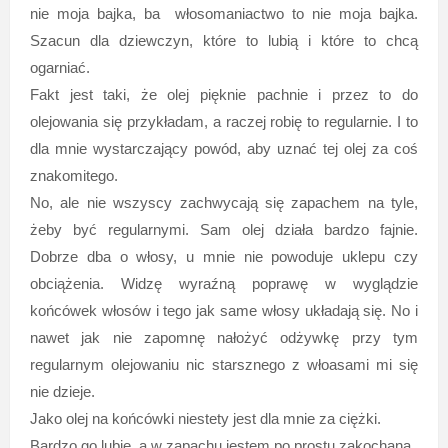
nie moja bajka, ba włosomaniactwo to nie moja bajka.
Szacun dla dziewczyn, które to lubią i które to chcą
ogarniać.
Fakt jest taki, że olej pięknie pachnie i przez to do
olejowania się przykładam, a raczej robię to regularnie. I to
dla mnie wystarczający powód, aby uznać tej olej za coś
znakomitego.
No, ale nie wszyscy zachwycają się zapachem na tyle,
żeby być regularnymi. Sam olej działa bardzo fajnie.
Dobrze dba o włosy, u mnie nie powoduje uklepu czy
obciążenia. Widzę wyraźną poprawę w wyglądzie
końcówek włosów i tego jak same włosy układają się. No i
nawet jak nie zapomnę nałożyć odżywkę przy tym
regularnym olejowaniu nic starsznego z włoasami mi się
nie dzieje.
Jako olej na końcówki niestety jest dla mnie za ciężki.
Bardzo go lubię, a w zapachu jestem po prostu zakochana.