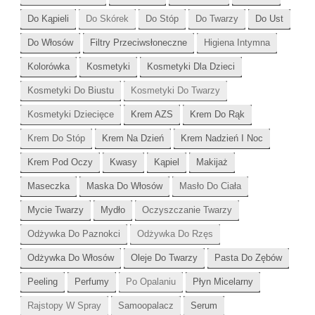
Do Kąpieli
Do Skórek
Do Stóp
Do Twarzy
Do Ust
Do Włosów
Filtry Przeciwsłoneczne
Higiena Intymna
Kolorówka
Kosmetyki
Kosmetyki Dla Dzieci
Kosmetyki Do Biustu
Kosmetyki Do Twarzy
Kosmetyki Dziecięce
Krem AZS
Krem Do Rąk
Krem Do Stóp
Krem Na Dzień
Krem Nadzień I Noc
Krem Pod Oczy
Kwasy
Kąpiel
Makijaż
Maseczka
Maska Do Włosów
Masło Do Ciała
Mycie Twarzy
Mydło
Oczyszczanie Twarzy
Odżywka Do Paznokci
Odżywka Do Rzęs
Odżywka Do Włosów
Oleje Do Twarzy
Pasta Do Zębów
Peeling
Perfumy
Po Opalaniu
Płyn Micelarny
Rajstopy W Spray
Samoopalacz
Serum