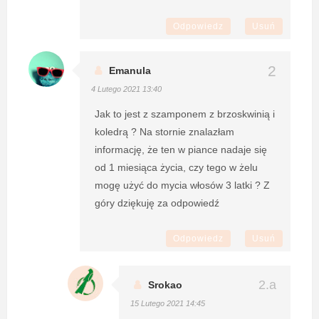
Odpowiedz
Usuń
Emanula
4 Lutego 2021 13:40
Jak to jest z szamponem z brzoskwinią i
koledrą ? Na stornie znalazłam
informację, że ten w piance nadaje się
od 1 miesiąca życia, czy tego w żelu
mogę użyć do mycia włosów 3 latki ? Z
góry dziękuję za odpowiedź
Odpowiedz
Usuń
Srokao
15 Lutego 2021 14:45