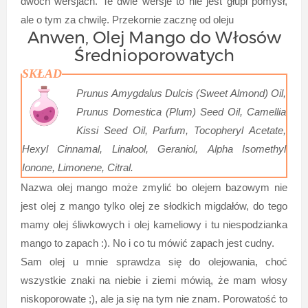
dwóch wersjach. Te dwie wersje to nie jest głupi pomysł,
ale o tym za chwilę. Przekornie zacznę od oleju
Anwen, Olej Mango do Włosów
Średnioporowatych
SKŁAD
Prunus Amygdalus Dulcis (Sweet Almond) Oil,
Prunus Domestica (Plum) Seed Oil, Camellia
Kissi Seed Oil, Parfum, Tocopheryl Acetate,
Hexyl Cinnamal, Linalool, Geraniol, Alpha Isomethyl
Ionone, Limonene, Citral.
Nazwa olej mango może zmylić bo olejem bazowym nie
jest olej z mango tylko olej ze słodkich migdałów, do tego
mamy olej śliwkowych i olej kameliowy i tu niespodzianka
mango to zapach :). No i co tu mówić zapach jest cudny.
Sam olej u mnie sprawdza się do olejowania, choć
wszystkie znaki na niebie i ziemi mówią, że mam włosy
niskoporowate ;), ale ja się na tym nie znam. Porowatość to