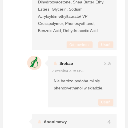
Dihydroxyacetone, Shea Butter Ethyl
Esters, Glycerin, Sodium
Acryloyldimethyltaurate/ VP
Crosspolymer, Phenoxyethanol,
Benzoic Acid, Dehydroacetic Acid
Odpowiedz
Usuń
Srokao
2 Września 2019 14:10
Nie bardzo podoba mi się
phenoxyethanol w składzie.
Usuń
Anonimowy