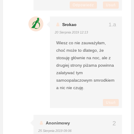
Odpowiedz
Usuń
Srokao
20 Sierpnia 2019 12:13
Wiesz co nie zauważyłam,
choć może to dlatego, że
stosuję głównie na noc, ale z
drugiej strony piżama powinna
zalatywać tym
samoopalaczowym smrodkiem
a nic nie czuję.
Usuń
Anonimowy
25 Sierpnia 2019 09:06