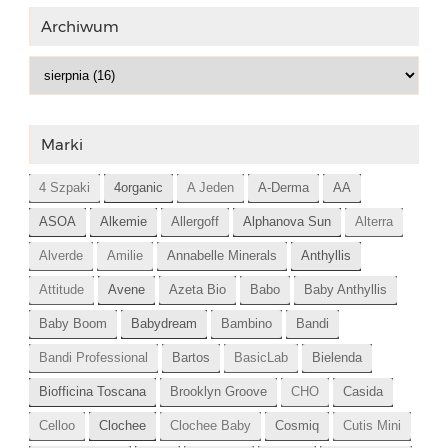
Archiwum
Marki
4 Szpaki
4organic
A Jeden
A-Derma
AA
ASOA
Alkemie
Allergoff
Alphanova Sun
Alterra
Alverde
Amilie
Annabelle Minerals
Anthyllis
Attitude
Avene
Azeta Bio
Babo
Baby Anthyllis
Baby Boom
Babydream
Bambino
Bandi
Bandi Professional
Bartos
BasicLab
Bielenda
Biofficina Toscana
Brooklyn Groove
CHO
Casida
Celloo
Clochee
Clochee Baby
Cosmiq
Cutis Mini