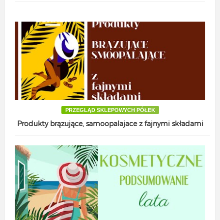
PRZEGLĄD SKLEPOWYCH PÓŁEK
Produkty brązujące, samoopalajace z fajnymi składami