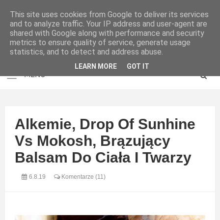
This site uses cookies from Google to deliver its services
and to analyze traffic. Your IP address and user-agent are
shared with Google along with performance and security
metrics to ensure quality of service, generate usage
statistics, and to detect and address abuse.
LEARN MORE
GOT IT
Alkemie, Drop Of Sunhine
Vs Mokosh, Brązujący
Balsam Do Ciała I Twarzy
6.8.19
Komentarze (11)