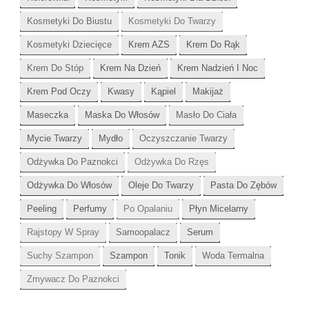
Kosmetyki Do Biustu
Kosmetyki Do Twarzy
Kosmetyki Dziecięce
Krem AZS
Krem Do Rąk
Krem Do Stóp
Krem Na Dzień
Krem Nadzień I Noc
Krem Pod Oczy
Kwasy
Kąpiel
Makijaż
Maseczka
Maska Do Włosów
Masło Do Ciała
Mycie Twarzy
Mydło
Oczyszczanie Twarzy
Odżywka Do Paznokci
Odżywka Do Rzęs
Odżywka Do Włosów
Oleje Do Twarzy
Pasta Do Zębów
Peeling
Perfumy
Po Opalaniu
Płyn Micelarny
Rajstopy W Spray
Samoopalacz
Serum
Suchy Szampon
Szampon
Tonik
Woda Termalna
Zmywacz Do Paznokci