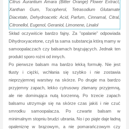
Citrus Aurantium Amara (Bitter Orange) Flower Extract,
Xanthan Gum, Tocopherol, Tetrasodium Glutamate
Diacetate, Dehydroacetic Acid, Parfum, Cinnamal, Citral,
Citronellol, Eugenol, Geraniol, Limonene, Linalol
Skład oczywiście bardzo fajny. Za "opalanie" odpowiada
Dihydroxyacetone, czyli ta sama substancja którą mamy w
samoopalaczach czy balsamach brązujących. Jednak ten
produkt sporo rożni od innych.
Po pierwsze balsam ma bardzo lekką formułę. Nie jest
tłusty i ciężki, wchłania się szybko i nie zostawia
nieprzyjemnej warstwy na skórze. Po drugie ma bardzo
przyjemny zapach, lekko cytrusowy złamany przyjemną,
ale nie dominująca nutą korzenną. Po trzecie zapach
balsamu utrzymuje się na skórze czas jakiś i nie czuć
smrodku samoopalacza. Po czwarte balsam w
minimalnym stopniu brudzi ubrania. No i po piąte daje ładną
opaleniznę w brązowym, a nie pomarańczowym czy