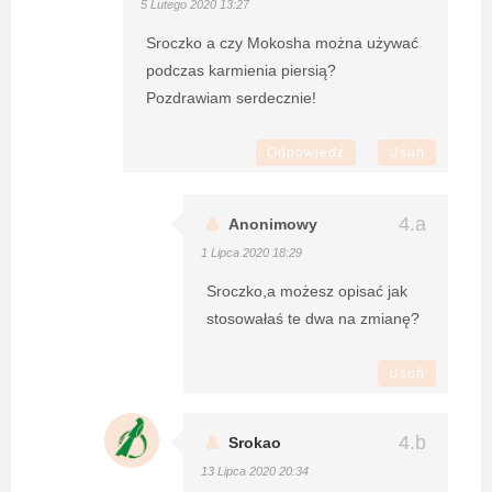
5 Lutego 2020 13:27
Sroczko a czy Mokosha można używać
podczas karmienia piersią?
Pozdrawiam serdecznie!
Odpowiedz
Usuń
Anonimowy
1 Lipca 2020 18:29
Sroczko,a możesz opisać jak
stosowałaś te dwa na zmianę?
Usuń
Srokao
13 Lipca 2020 20:34