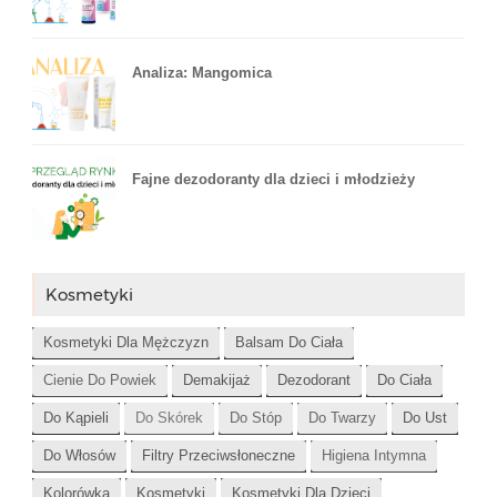
Analiza: Mangomica
Fajne dezodoranty dla dzieci i młodzieży
Kosmetyki
Kosmetyki Dla Mężczyzn
Balsam Do Ciała
Cienie Do Powiek
Demakijaż
Dezodorant
Do Ciała
Do Kąpieli
Do Skórek
Do Stóp
Do Twarzy
Do Ust
Do Włosów
Filtry Przeciwsłoneczne
Higiena Intymna
Kolorówka
Kosmetyki
Kosmetyki Dla Dzieci