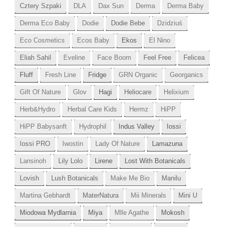
Cztery Szpaki
DLA
Dax Sun
Derma
Derma Baby
Derma Eco Baby
Dodie
Dodie Bebe
Dzidziuś
Eco Cosmetics
Ecos Baby
Ekos
El Nino
Eliah Sahil
Eveline
Face Boom
Feel Free
Felicea
Fluff
Fresh Line
Fridge
GRN Organic
Georganics
Gift Of Nature
Glov
Hagi
Heliocare
Helixium
Herb&Hydro
Herbal Care Kids
Hermz
HiPP
HiPP Babysanft
Hydrophil
Indus Valley
Iossi
Iossi PRO
Iwostin
Lady Of Nature
Lamazuna
Lansinoh
Lily Lolo
Lirene
Lost With Botanicals
Lovish
Lush Botanicals
Make Me Bio
Manilu
Martina Gebhardt
MaterNatura
Mii Minerals
Mini U
Miodowa Mydlarnia
Miya
Mlle Agathe
Mokosh