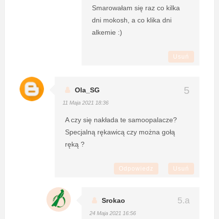
Smarowałam się raz co kilka
dni mokosh, a co klika dni
alkemie :)
Usuń
Ola_SG
11 Maja 2021 18:36
A czy się nakłada te samoopalacze?
Specjalną rękawicą czy można gołą
ręką ?
Odpowiedz
Usuń
Srokao
24 Maja 2021 16:56