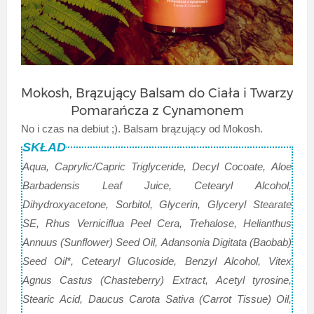
Mokosh, Brązujący Balsam do Ciała i Twarzy
Pomarańcza z Cynamonem
No i czas na debiut ;). Balsam brązujący od Mokosh.
SKŁAD
Aqua, Caprylic/Capric Triglyceride, Decyl Cocoate, Aloe
Barbadensis Leaf Juice, Cetearyl Alcohol,
Dihydroxyacetone, Sorbitol, Glycerin, Glyceryl Stearate
SE, Rhus Verniciflua Peel Cera, Trehalose, Helianthus
Annuus (Sunflower) Seed Oil, Adansonia Digitata (Baobab)
Seed Oil*, Cetearyl Glucoside, Benzyl Alcohol, Vitex
Agnus Castus (Chasteberry) Extract, Acetyl tyrosine,
Stearic Acid, Daucus Carota Sativa (Carrot Tissue) Oil,