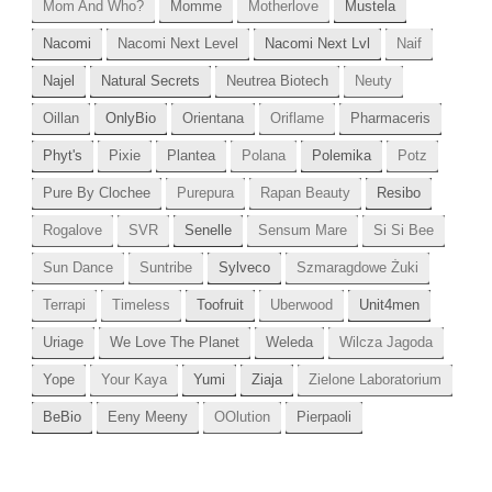
Mom And Who?
Momme
Motherlove
Mustela
Nacomi
Nacomi Next Level
Nacomi Next Lvl
Naif
Najel
Natural Secrets
Neutrea Biotech
Neuty
Oillan
OnlyBio
Orientana
Oriflame
Pharmaceris
Phyt's
Pixie
Plantea
Polana
Polemika
Potz
Pure By Clochee
Purepura
Rapan Beauty
Resibo
Rogalove
SVR
Senelle
Sensum Mare
Si Si Bee
Sun Dance
Suntribe
Sylveco
Szmaragdowe Żuki
Terrapi
Timeless
Toofruit
Uberwood
Unit4men
Uriage
We Love The Planet
Weleda
Wilcza Jagoda
Yope
Your Kaya
Yumi
Ziaja
Zielone Laboratorium
BeBio
Eeny Meeny
OOlution
Pierpaoli