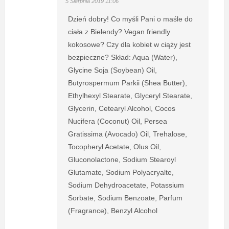
5 Sierpnia 2019 11:06
Dzień dobry! Co myśli Pani o maśle do
ciała z Bielendy? Vegan friendly
kokosowe? Czy dla kobiet w ciąży jest
bezpieczne? Skład: Aqua (Water),
Glycine Soja (Soybean) Oil,
Butyrospermum Parkii (Shea Butter),
Ethylhexyl Stearate, Glyceryl Stearate,
Glycerin, Cetearyl Alcohol, Cocos
Nucifera (Coconut) Oil, Persea
Gratissima (Avocado) Oil, Trehalose,
Tocopheryl Acetate, Olus Oil,
Gluconolactone, Sodium Stearoyl
Glutamate, Sodium Polyacryalte,
Sodium Dehydroacetate, Potassium
Sorbate, Sodium Benzoate, Parfum
(Fragrance), Benzyl Alcohol