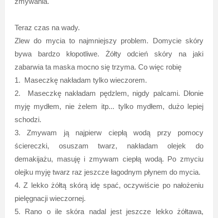
zmywania.
Teraz czas na wady.
Zlew do mycia to najmniejszy problem. Domycie skóry
bywa bardzo kłopotliwe. Żółty odcień skóry na jaki
zabarwia ta maska mocno się trzyma. Co więc robię
1. Maseczkę nakładam tylko wieczorem.
2. Maseczkę nakładam pędzlem, nigdy palcami. Dłonie
myję mydłem, nie żelem itp... tylko mydłem, dużo lepiej
schodzi.
3. Zmywam ją najpierw ciepłą wodą przy pomocy
ściereczki, osuszam twarz, nakładam olejek do
demakijażu, masuję i zmywam ciepłą wodą. Po zmyciu
olejku myję twarz raz jeszcze łagodnym płynem do mycia.
4. Z lekko żółtą skórą idę spać, oczywiście po nałożeniu
pielęgnacji wieczornej.
5. Rano o ile skóra nadal jest jeszcze lekko żółtawa,