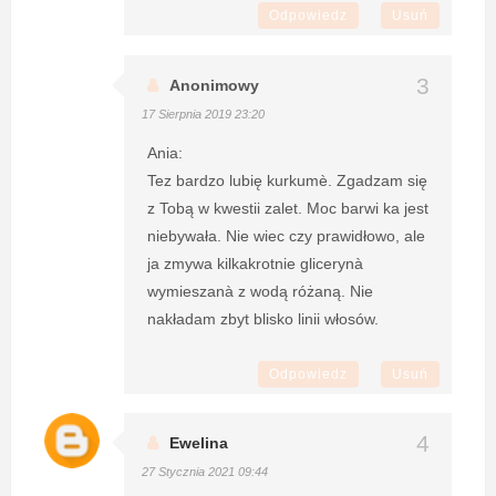
Odpowiedz
Usuń
Anonimowy
17 Sierpnia 2019 23:20
Ania:
Tez bardzo lubię kurkumè. Zgadzam się
z Tobą w kwestii zalet. Moc barwi ka jest
niebywała. Nie wiec czy prawidłowo, ale
ja zmywa kilkakrotnie glicerynà
wymieszanà z wodą różaną. Nie
nakładam zbyt blisko linii włosów.
Odpowiedz
Usuń
Ewelina
27 Stycznia 2021 09:44