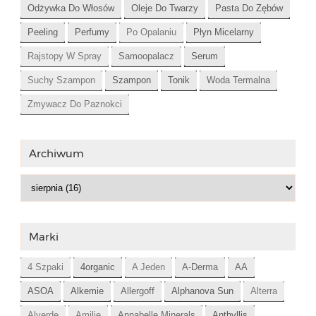
Odżywka Do Włosów
Oleje Do Twarzy
Pasta Do Zębów
Peeling
Perfumy
Po Opalaniu
Płyn Micelarny
Rajstopy W Spray
Samoopalacz
Serum
Suchy Szampon
Szampon
Tonik
Woda Termalna
Zmywacz Do Paznokci
Archiwum
Marki
4 Szpaki
4organic
A Jeden
A-Derma
AA
ASOA
Alkemie
Allergoff
Alphanova Sun
Alterra
Alverde
Amilie
Annabelle Minerals
Anthyllis