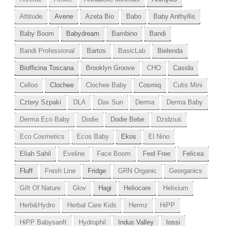
Attitude
Avene
Azeta Bio
Babo
Baby Anthyllis
Baby Boom
Babydream
Bambino
Bandi
Bandi Professional
Bartos
BasicLab
Bielenda
Biofficina Toscana
Brooklyn Groove
CHO
Casida
Celloo
Clochee
Clochee Baby
Cosmiq
Cutis Mini
Cztery Szpaki
DLA
Dax Sun
Derma
Derma Baby
Derma Eco Baby
Dodie
Dodie Bebe
Dzidziuś
Eco Cosmetics
Ecos Baby
Ekos
El Nino
Eliah Sahil
Eveline
Face Boom
Feel Free
Felicea
Fluff
Fresh Line
Fridge
GRN Organic
Georganics
Gift Of Nature
Glov
Hagi
Heliocare
Helixium
Herb&Hydro
Herbal Care Kids
Hermz
HiPP
HiPP Babysanft
Hydrophil
Indus Valley
Iossi