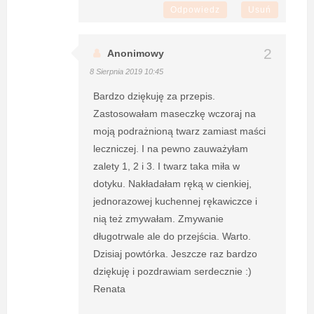
Odpowiedz
Usuń
Anonimowy
8 Sierpnia 2019 10:45
Bardzo dziękuję za przepis.
Zastosowałam maseczkę wczoraj na
moją podrażnioną twarz zamiast maści
leczniczej. I na pewno zauważyłam
zalety 1, 2 i 3. I twarz taka miła w
dotyku. Nakładałam ręką w cienkiej,
jednorazowej kuchennej rękawiczce i
nią też zmywałam. Zmywanie
długotrwale ale do przejścia. Warto.
Dzisiaj powtórka. Jeszcze raz bardzo
dziękuję i pozdrawiam serdecznie :)
Renata