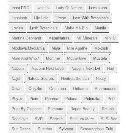
Iossi PRO
Iwostin
Lady Of Nature
Lamazuna
Lansinoh
Lily Lolo
Lirene
Lost With Botanicals
Lovish
Lush Botanicals
Make Me Bio
Manilu
Martina Gebhardt
MaterNatura
Mii Minerals
Mini U
Miodowa Mydlarnia
Miya
Mlle Agathe
Mokosh
Mom And Who?
Momme
Motherlove
Mustela
Nacomi
Nacomi Next Level
Nacomi Next Lvl
Naif
Najel
Natural Secrets
Neutrea Biotech
Neuty
Oillan
OnlyBio
Orientana
Oriflame
Pharmaceris
Phyt's
Pixie
Plantea
Polana
Polemika
Potz
Pure By Clochee
Purepura
Rapan Beauty
Resibo
Rogalove
SVR
Senelle
Sensum Mare
Si Si Bee
Sun Dance
Suntribe
Sylveco
Szmaragdowe Żuki