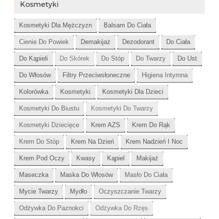
Kosmetyki
Kosmetyki Dla Mężczyzn
Balsam Do Ciała
Cienie Do Powiek
Demakijaż
Dezodorant
Do Ciała
Do Kąpieli
Do Skórek
Do Stóp
Do Twarzy
Do Ust
Do Włosów
Filtry Przeciwsłoneczne
Higiena Intymna
Kolorówka
Kosmetyki
Kosmetyki Dla Dzieci
Kosmetyki Do Biustu
Kosmetyki Do Twarzy
Kosmetyki Dziecięce
Krem AZS
Krem Do Rąk
Krem Do Stóp
Krem Na Dzień
Krem Nadzień I Noc
Krem Pod Oczy
Kwasy
Kąpiel
Makijaż
Maseczka
Maska Do Włosów
Masło Do Ciała
Mycie Twarzy
Mydło
Oczyszczanie Twarzy
Odżywka Do Paznokci
Odżywka Do Rzęs