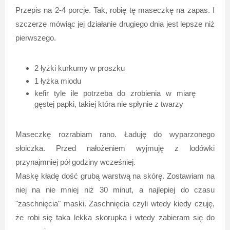
Przepis na 2-4 porcje. Tak, robię tę maseczkę na zapas. I
szczerze mówiąc jej działanie drugiego dnia jest lepsze niż
pierwszego.
2 łyżki kurkumy w proszku
1 łyżka miodu
kefir tyle ile potrzeba do zrobienia w miarę
gęstej papki, takiej która nie spłynie z twarzy
Maseczkę rozrabiam rano. Ładuję do wyparzonego
słoiczka. Przed nałożeniem wyjmuję z lodówki
przynajmniej pół godziny wcześniej.
Maskę kładę dość grubą warstwą na skórę. Zostawiam na
niej na nie mniej niż 30 minut, a najlepiej do czasu
"zaschnięcia" maski. Zaschnięcia czyli wtedy kiedy czuję,
że robi się taka lekka skorupka i wtedy zabieram się do