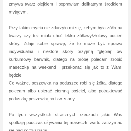
zmywa twarz olejkiem i poprawiam delikatnym środkiem
myjącym.
Przy takim myciu nie zdarzyło mi się, żebym była żółta na
twarzy czy też miała choć lekko żółtawy/złotawy odcień
skóry. Zdaję sobie sprawę, że to może być sprawa
indywidualna i niektóre skóry przyjmą "głębiej" ów
kurkumowy barwnik, dlatego na próbę polecam zrobić
maseczkę na weekend i przekonać się jak to z Wami
będzie.
Co ważne, poszewka na poduszce robi się żółta, dlatego
polecam albo ubierać ciemną pościel, albo potraktować
poduszkę poszewką na tzw. starty.
Po tych wszystkich strasznych rzeczach jakie Was
spotkają podczas używania tej maseczki warto zatrzymać
się nad korzyściami.