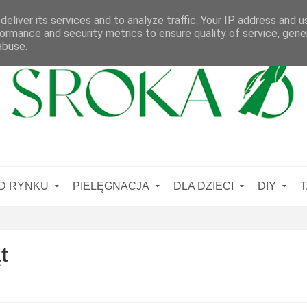
eliver its services and to analyze traffic. Your IP address and 
ormance and security metrics to ensure quality of service, gen
abuse.
D RYNKU
PIELĘGNACJA
DLA DZIECI
DIY
T
t