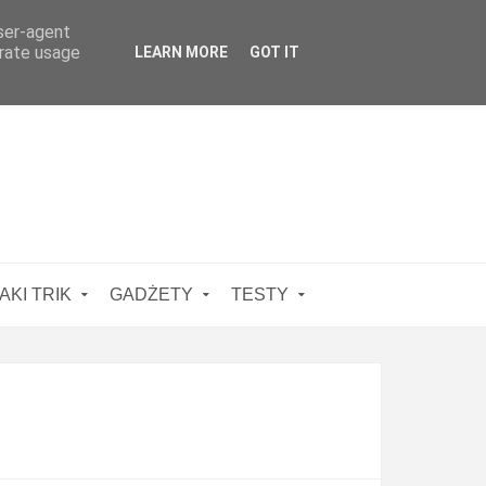
user-agent
erate usage
LEARN MORE
GOT IT
AKI TRIK
GADŻETY
TESTY