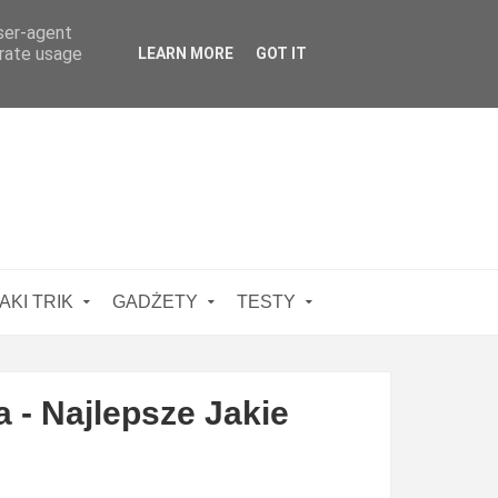
user-agent
erate usage
LEARN MORE
GOT IT
AKI TRIK
GADŻETY
TESTY
 - Najlepsze Jakie