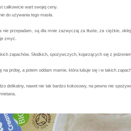
jest całkowicie wart swojej ceny.
nie do używania tego masła.
 nie przepadam, są dla mnie zazwyczaj za tłuste, za ciężkie, oklejaj
 je zmyć.
ię takich zapachów. Słodkich, spożywczych, kojarzących się z jedzenie
ję na próbę, a potem oddam mamie, która lubuje się i w takich zapac
ardzo delikatny, nawet nie tak bardzo kokosowy, na pewno nie spożyw
śmietana.