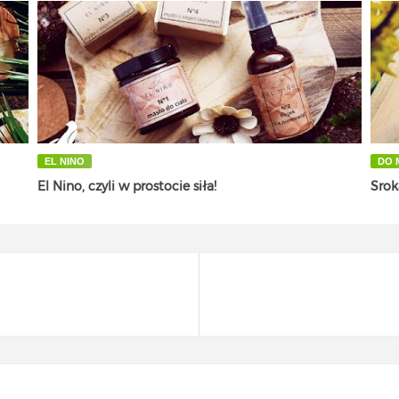
EL NINO
DO 
El Nino, czyli w prostocie siła!
Srok