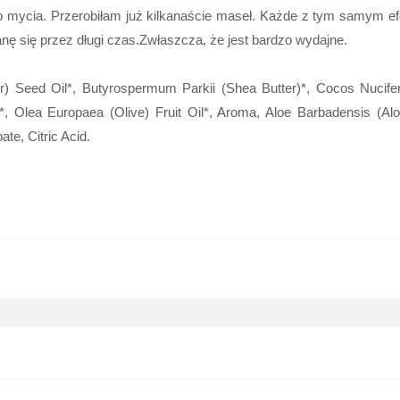
go mycia. Przerobiłam już kilkanaście maseł. Każde z tym samym ef
anę się przez długi czas.Zwłaszcza, że jest bardzo wydajne.
r) Seed Oil*, Butyrospermum Parkii (Shea Butter)*, Cocos Nucifer
 Olea Europaea (Olive) Fruit Oil*, Aroma, Aloe Barbadensis (Alo
e, Citric Acid.