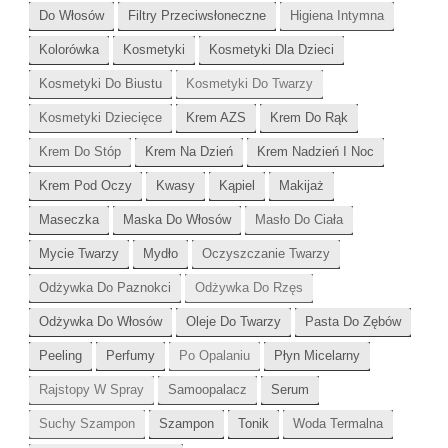
Do Włosów
Filtry Przeciwsłoneczne
Higiena Intymna
Kolorówka
Kosmetyki
Kosmetyki Dla Dzieci
Kosmetyki Do Biustu
Kosmetyki Do Twarzy
Kosmetyki Dziecięce
Krem AZS
Krem Do Rąk
Krem Do Stóp
Krem Na Dzień
Krem Nadzień I Noc
Krem Pod Oczy
Kwasy
Kąpiel
Makijaż
Maseczka
Maska Do Włosów
Masło Do Ciała
Mycie Twarzy
Mydło
Oczyszczanie Twarzy
Odżywka Do Paznokci
Odżywka Do Rzęs
Odżywka Do Włosów
Oleje Do Twarzy
Pasta Do Zębów
Peeling
Perfumy
Po Opalaniu
Płyn Micelarny
Rajstopy W Spray
Samoopalacz
Serum
Suchy Szampon
Szampon
Tonik
Woda Termalna