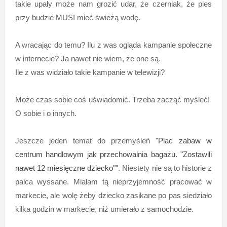
takie upały może nam grozić udar, że czerniak, że pies
przy budzie MUSI mieć świeżą wodę.
A wracając do temu? Ilu z was ogląda kampanie społeczne
w internecie? Ja nawet nie wiem, że one są.
Ile z was widziało takie kampanie w telewizji?
Może czas sobie coś uświadomić. Trzeba zacząć myśleć!
O sobie i o innych.
Jeszcze jeden temat do przemyśleń
"Plac zabaw w
centrum handlowym jak przechowalnia bagażu. "Zostawili
nawet 12 miesięczne dziecko""
. Niestety nie są to historie z
palca wyssane. Miałam tą nieprzyjemność pracować w
markecie, ale wolę żeby dziecko zasikane po pas siedziało
kilka godzin w markecie, niż umierało z samochodzie.