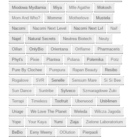
Miodowa Mydlarnia
Miya
Mlle Agathe
Mokosh
Mom And Who?
Momme
Motherlove
Mustela
Nacomi
Nacomi Next Level
Nacomi Next Lvl
Naif
Najel
Natural Secrets
Neutrea Biotech
Neuty
Oillan
OnlyBio
Orientana
Oriflame
Pharmaceris
Phyt's
Pixie
Plantea
Polana
Polemika
Potz
Pure By Clochee
Purepura
Rapan Beauty
Resibo
Rogalove
SVR
Senelle
Sensum Mare
Si Si Bee
Sun Dance
Suntribe
Sylveco
Szmaragdowe Żuki
Terrapi
Timeless
Toofruit
Uberwood
Unit4men
Uriage
We Love The Planet
Weleda
Wilcza Jagoda
Yope
Your Kaya
Yumi
Ziaja
Zielone Laboratorium
BeBio
Eeny Meeny
OOlution
Pierpaoli