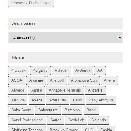
Zmywacz Do Paznokci
Archiwum
Marki
4 Szpaki
4organic
A Jeden
A-Derma
AA
ASOA
Alkemie
Allergoff
Alphanova Sun
Alterra
Alverde
Amilie
Annabelle Minerals
Anthyllis
Attitude
Avene
Azeta Bio
Babo
Baby Anthyllis
Baby Boom
Babydream
Bambino
Bandi
Bandi Professional
Bartos
BasicLab
Bielenda
Biofficina Toscana
Brooklyn Groove
CHO
Casida