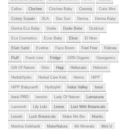
Celloo
Clochee
Clochee Baby
Cosmiq
Cutis Mini
Cztery Szpaki
DLA
Dax Sun
Derma
Derma Baby
Derma Eco Baby
Dodie
Dodie Bebe
Dzidziuś
Eco Cosmetics
Ecos Baby
Ekos
El Nino
Eliah Sahil
Eveline
Face Boom
Feel Free
Felicea
Fluff
Fresh Line
Fridge
GRN Organic
Georganics
Gift Of Nature
Glov
Hagi
Heliocare
Helixium
Herb&Hydro
Herbal Care Kids
Hermz
HiPP
HiPP Babysanft
Hydrophil
Indus Valley
Iossi
Iossi PRO
Iwostin
Lady Of Nature
Lamazuna
Lansinoh
Lily Lolo
Lirene
Lost With Botanicals
Lovish
Lush Botanicals
Make Me Bio
Manilu
Martina Gebhardt
MaterNatura
Mii Minerals
Mini U