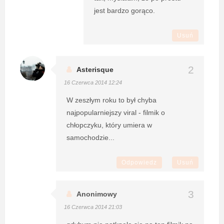
jest bardzo gorąco.
Usuń
Asterisque
16 Czerwca 2014 12:24
W zeszłym roku to był chyba
najpopularniejszy viral - filmik o
chłopczyku, który umiera w
samochodzie...
Odpowiedz
Usuń
Anonimowy
16 Czerwca 2014 21:03