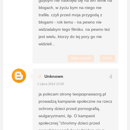
gdybym nie natknęła się na ten filmik na
blogach, w życiu bym na niego nie
trafiła. czyli przed moja przygodą z
blogami - rok temu - na pewno nie
widzialabym tego filmiku. na pewno też
jest wielu, ktorzy do tej pory go nie
widzieli...
Odpowiedz
Usuń
Unknown
1 Lipca 2014 15:00
ja polecam stronę twojasprawaorg.pl
prowadzą kampanie społeczne na rzecz
ochrony dzieci przed pornografią,
wulgaryzmami, itp. O kampanii
społecznej "chrońmy dzieci przed