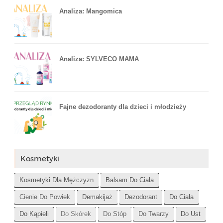
Analiza: Mangomica
Analiza: SYLVECO MAMA
Fajne dezodoranty dla dzieci i młodzieży
Kosmetyki
Kosmetyki Dla Mężczyzn
Balsam Do Ciała
Cienie Do Powiek
Demakijaż
Dezodorant
Do Ciała
Do Kąpieli
Do Skórek
Do Stóp
Do Twarzy
Do Ust