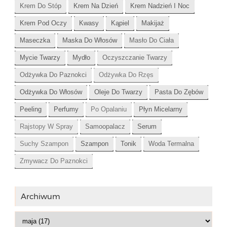
Krem Do Stóp
Krem Na Dzień
Krem Nadzień I Noc
Krem Pod Oczy
Kwasy
Kąpiel
Makijaż
Maseczka
Maska Do Włosów
Masło Do Ciała
Mycie Twarzy
Mydło
Oczyszczanie Twarzy
Odżywka Do Paznokci
Odżywka Do Rzęs
Odżywka Do Włosów
Oleje Do Twarzy
Pasta Do Zębów
Peeling
Perfumy
Po Opalaniu
Płyn Micelarny
Rajstopy W Spray
Samoopalacz
Serum
Suchy Szampon
Szampon
Tonik
Woda Termalna
Zmywacz Do Paznokci
Archiwum