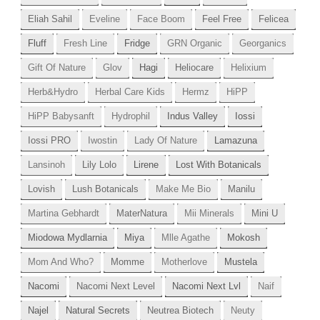
Eliah Sahil
Eveline
Face Boom
Feel Free
Felicea
Fluff
Fresh Line
Fridge
GRN Organic
Georganics
Gift Of Nature
Glov
Hagi
Heliocare
Helixium
Herb&Hydro
Herbal Care Kids
Hermz
HiPP
HiPP Babysanft
Hydrophil
Indus Valley
Iossi
Iossi PRO
Iwostin
Lady Of Nature
Lamazuna
Lansinoh
Lily Lolo
Lirene
Lost With Botanicals
Lovish
Lush Botanicals
Make Me Bio
Manilu
Martina Gebhardt
MaterNatura
Mii Minerals
Mini U
Miodowa Mydlarnia
Miya
Mlle Agathe
Mokosh
Mom And Who?
Momme
Motherlove
Mustela
Nacomi
Nacomi Next Level
Nacomi Next Lvl
Naif
Najel
Natural Secrets
Neutrea Biotech
Neuty