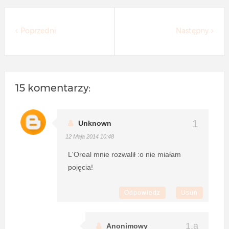
Poprzedni
Następny
15 komentarzy:
Unknown
12 Maja 2014 10:48
L'Oreal mnie rozwalił :o nie miałam
pojęcia!
Odpowiedz
Usuń
Anonimowy