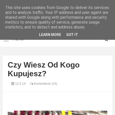
This site uses cookies from Google to deliver its services
and to analyze traffic. Your IP address and user-agent are
shared with Google along with performance and security
metrics to ensure quality of service, generate usage
statistics, and to detect and address abuse.
LEARN MORE
GOT IT
Czy Wiesz Od Kogo
Kupujesz?
12.5.14
Komentarze (15)