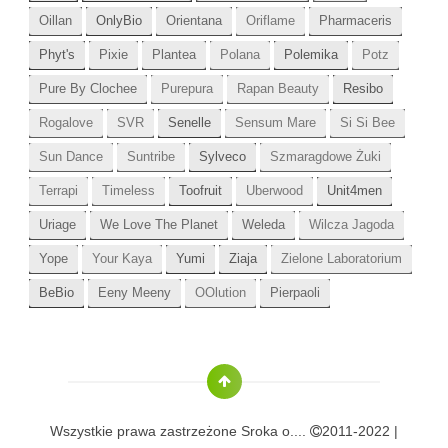
Oillan
OnlyBio
Orientana
Oriflame
Pharmaceris
Phyt's
Pixie
Plantea
Polana
Polemika
Potz
Pure By Clochee
Purepura
Rapan Beauty
Resibo
Rogalove
SVR
Senelle
Sensum Mare
Si Si Bee
Sun Dance
Suntribe
Sylveco
Szmaragdowe Żuki
Terrapi
Timeless
Toofruit
Uberwood
Unit4men
Uriage
We Love The Planet
Weleda
Wilcza Jagoda
Yope
Your Kaya
Yumi
Ziaja
Zielone Laboratorium
BeBio
Eeny Meeny
OOlution
Pierpaoli
Wszystkie prawa zastrzeżone
Sroka o....
2011-2022 |