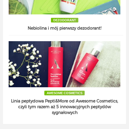
DEZODORANT
Nebiolina i mój pierwszy dezodorant!
AWESOME COSMETICS
Linia peptydowa Pepti&More od Awesome Cosmetics,
czyli tym razem aż 5 innowacyjnych peptydów
sygnałowych