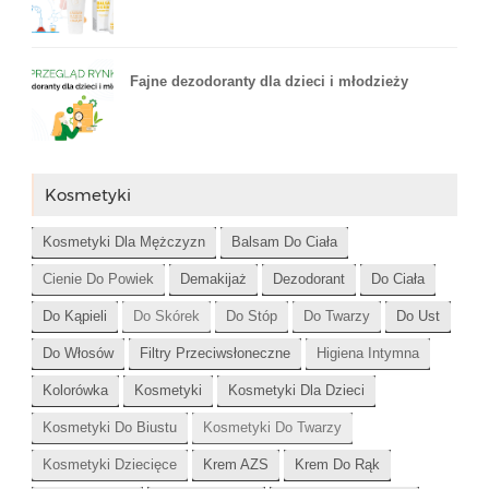
Fajne dezodoranty dla dzieci i młodzieży
Kosmetyki
Kosmetyki Dla Mężczyzn
Balsam Do Ciała
Cienie Do Powiek
Demakijaż
Dezodorant
Do Ciała
Do Kąpieli
Do Skórek
Do Stóp
Do Twarzy
Do Ust
Do Włosów
Filtry Przeciwsłoneczne
Higiena Intymna
Kolorówka
Kosmetyki
Kosmetyki Dla Dzieci
Kosmetyki Do Biustu
Kosmetyki Do Twarzy
Kosmetyki Dziecięce
Krem AZS
Krem Do Rąk