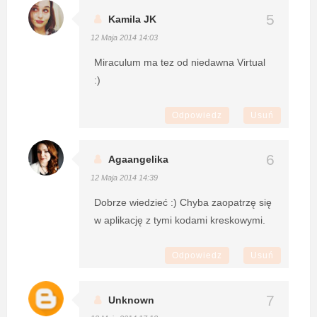
Kamila JK
12 Maja 2014 14:03
Miraculum ma tez od niedawna Virtual
:)
Odpowiedz
Usuń
Agaangelika
12 Maja 2014 14:39
Dobrze wiedzieć :) Chyba zaopatrzę się
w aplikację z tymi kodami kreskowymi.
Odpowiedz
Usuń
Unknown