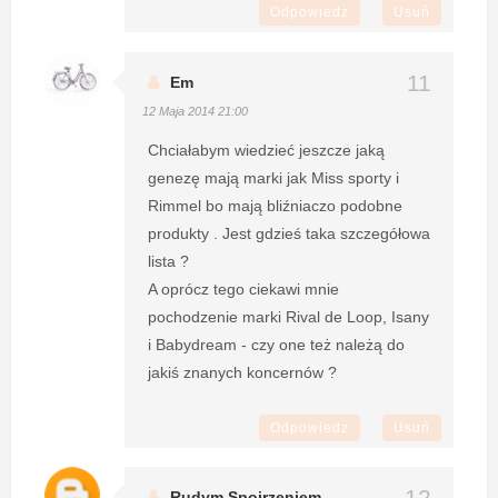
Odpowiedz
Usuń
Em
12 Maja 2014 21:00
Chciałabym wiedzieć jeszcze jaką
genezę mają marki jak Miss sporty i
Rimmel bo mają bliźniaczo podobne
produkty . Jest gdzieś taka szczegółowa
lista ?
A oprócz tego ciekawi mnie
pochodzenie marki Rival de Loop, Isany
i Babydream - czy one też należą do
jakiś znanych koncernów ?
Odpowiedz
Usuń
Rudym Spojrzeniem