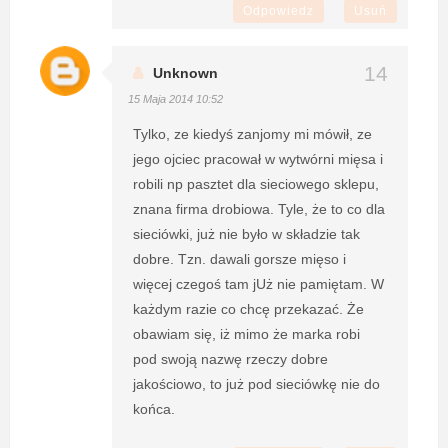
Odpowiedz
Usuń
Unknown
15 Maja 2014 10:52
Tylko, ze kiedyś zanjomy mi mówił, ze
jego ojciec pracował w wytwórni mięsa i
robili np pasztet dla sieciowego sklepu,
znana firma drobiowa. Tyle, że to co dla
sieciówki, już nie było w składzie tak
dobre. Tzn. dawali gorsze mięso i
więcej czegoś tam jUż nie pamiętam. W
każdym razie co chcę przekazać. Że
obawiam się, iż mimo że marka robi
pod swoją nazwę rzeczy dobre
jakościowo, to już pod sieciówkę nie do
końca.