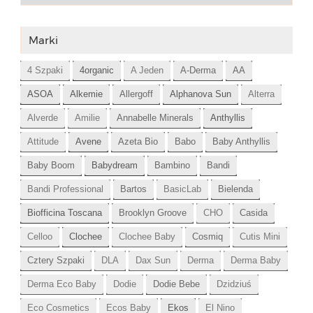
Marki
4 Szpaki
4organic
A Jeden
A-Derma
AA
ASOA
Alkemie
Allergoff
Alphanova Sun
Alterra
Alverde
Amilie
Annabelle Minerals
Anthyllis
Attitude
Avene
Azeta Bio
Babo
Baby Anthyllis
Baby Boom
Babydream
Bambino
Bandi
Bandi Professional
Bartos
BasicLab
Bielenda
Biofficina Toscana
Brooklyn Groove
CHO
Casida
Celloo
Clochee
Clochee Baby
Cosmiq
Cutis Mini
Cztery Szpaki
DLA
Dax Sun
Derma
Derma Baby
Derma Eco Baby
Dodie
Dodie Bebe
Dzidziuś
Eco Cosmetics
Ecos Baby
Ekos
El Nino