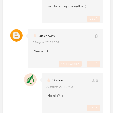
zazdroszczę rozsądku :)
Usuń
Unknown
7 Sierpnia 2013 17:06
Nieźle :D
Odpowiedz
Usuń
Srokao
7 Sierpnia 2013 21:23
No nie? :)
Usuń