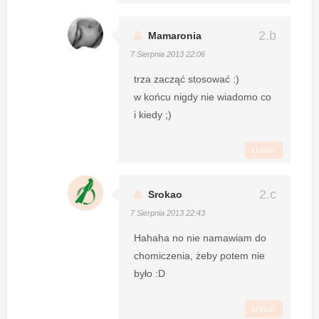
Mamaronia
7 Sierpnia 2013 22:06
trza zacząć stosować :)
w końcu nigdy nie wiadomo co
i kiedy ;)
Usuń
Srokao
7 Sierpnia 2013 22:43
Hahaha no nie namawiam do
chomiczenia, żeby potem nie
było :D
Usuń