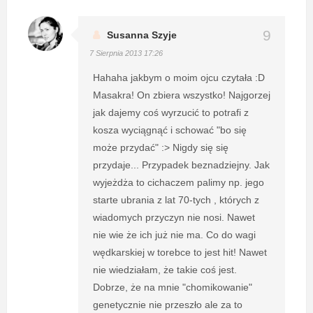
Susanna Szyje
7 Sierpnia 2013 17:26
Hahaha jakbym o moim ojcu czytała :D
Masakra! On zbiera wszystko! Najgorzej
jak dajemy coś wyrzucić to potrafi z
kosza wyciągnąć i schować "bo się
może przydać" :> Nigdy się się
przydaje... Przypadek beznadziejny. Jak
wyjeżdża to cichaczem palimy np. jego
starte ubrania z lat 70-tych , których z
wiadomych przyczyn nie nosi. Nawet
nie wie że ich już nie ma. Co do wagi
wędkarskiej w torebce to jest hit! Nawet
nie wiedziałam, że takie coś jest.
Dobrze, że na mnie "chomikowanie"
genetycznie nie przeszło ale za to