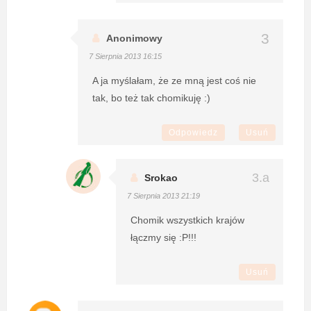
Anonimowy
7 Sierpnia 2013 16:15
A ja myślałam, że ze mną jest coś nie
tak, bo też tak chomikuję :)
Odpowiedz
Usuń
Srokao
7 Sierpnia 2013 21:19
Chomik wszystkich krajów
łączmy się :P!!!
Usuń