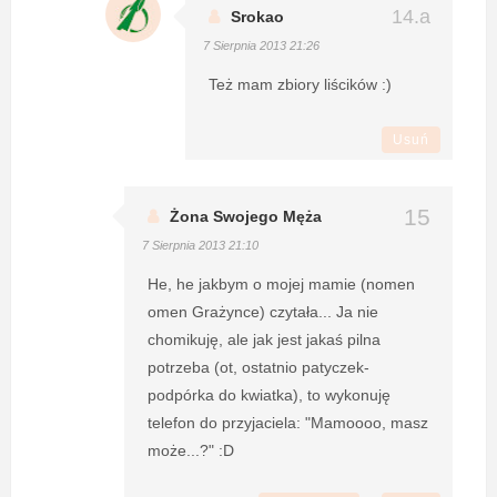
Srokao
7 Sierpnia 2013 21:26
Też mam zbiory liścików :)
Usuń
Żona Swojego Męża
7 Sierpnia 2013 21:10
He, he jakbym o mojej mamie (nomen
omen Grażynce) czytała... Ja nie
chomikuję, ale jak jest jakaś pilna
potrzeba (ot, ostatnio patyczek-
podpórka do kwiatka), to wykonuję
telefon do przyjaciela: "Mamoooo, masz
może...?" :D