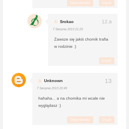
Odpowiedz
Usuń
Srokao
7 Sierpnia 2013 21:25
Zawsze się jakiś chomik trafia
w rodzinie :)
Usuń
Unknown
7 Sierpnia 2013 20:49
hahaha... a na chomika mi wcale nie
wyglądasz :)
Odpowiedz
Usuń