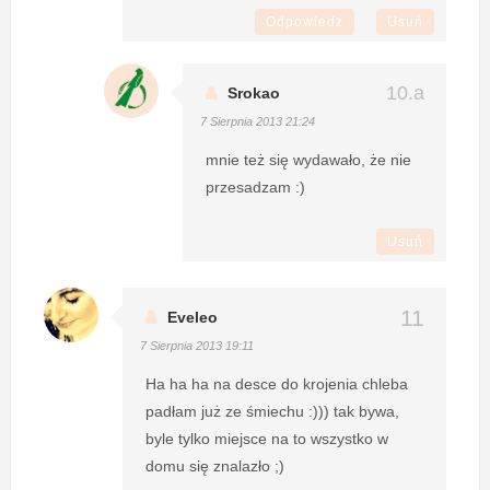
Odpowiedz
Usuń
Srokao
7 Sierpnia 2013 21:24
mnie też się wydawało, że nie
przesadzam :)
Usuń
Eveleo
7 Sierpnia 2013 19:11
Ha ha ha na desce do krojenia chleba
padłam już ze śmiechu :))) tak bywa,
byle tylko miejsce na to wszystko w
domu się znalazło ;)