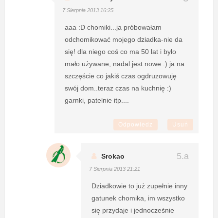
7 Sierpnia 2013 16:25
aaa :D chomiki...ja próbowałam
odchomikować mojego dziadka-nie da
się! dla niego coś co ma 50 lat i było
mało używane, nadal jest nowe :) ja na
szczęście co jakiś czas ogdruzowuję
swój dom..teraz czas na kuchnię :)
garnki, patelnie itp....
Odpowiedz
Usuń
Srokao
7 Sierpnia 2013 21:21
Dziadkowie to już zupełnie inny
gatunek chomika, im wszystko
się przydaje i jednocześnie