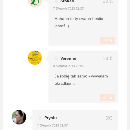
Srokao
7 Sierpnia 2013 22:33
Hahaha to ty cwana bestia
jesteś :)
Usuń
Verenne
8 Sierpnia 2013 13:55
Ja robię tak samo - wywalam
ukradkiem.
Usuń
Ptysiu
7 Sierpnia 2013 21:37