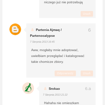
niczego już nie potrzebują
Usuń
Partenia Ajmaq /
Partenocalypse
7 Sierpnia 2013 16:45
Aww, mogłaby mnie adoptować,
uwielbiam przeglądać i katalogować
takie chomicze zbiory.
Odpowiedz
Usuń
Srokao
7 Sierpnia 2013 21:22
Hahaha nie omieszkam