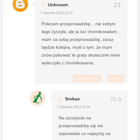
Unknown
7 Sierpnia 2013 21:55
Polecam przeprowadzkę... nie żebym
tego życzyła, ale ja też chomikowałam...
mam za sobą przeprowadzkę, zaraz
będzie kolejna, myśl o tym, że mam
znów pakować te graty skutecznie mnie
wyleczyła z chomikowania.
Odpowiedz
Usuń
Srokao
7 Sierpnia 2013 22:35
Na szczęście na
przeprowadzkę się nie
zapowiada co najwyżej na