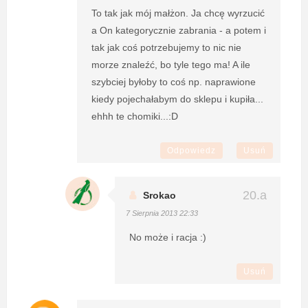
To tak jak mój małżon. Ja chcę wyrzucić
a On kategorycznie zabrania - a potem i
tak jak coś potrzebujemy to nic nie
morze znaleźć, bo tyle tego ma! A ile
szybciej byłoby to coś np. naprawione
kiedy pojechałabym do sklepu i kupiła...
ehhh te chomiki...:D
Odpowiedz
Usuń
Srokao
7 Sierpnia 2013 22:33
No może i racja :)
Usuń