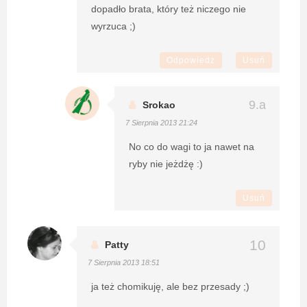
dopadło brata, który też niczego nie
wyrzuca ;)
Odpowiedz
Usuń
Srokao
7 Sierpnia 2013 21:24
No co do wagi to ja nawet na
ryby nie jeżdżę :)
Usuń
Patty
7 Sierpnia 2013 18:51
ja też chomikuję, ale bez przesady ;)