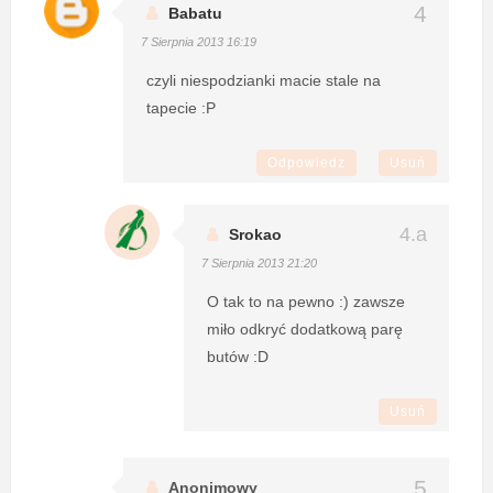
Babatu
7 Sierpnia 2013 16:19
czyli niespodzianki macie stale na
tapecie :P
Odpowiedz
Usuń
Srokao
7 Sierpnia 2013 21:20
O tak to na pewno :) zawsze
miło odkryć dodatkową parę
butów :D
Usuń
Anonimowy