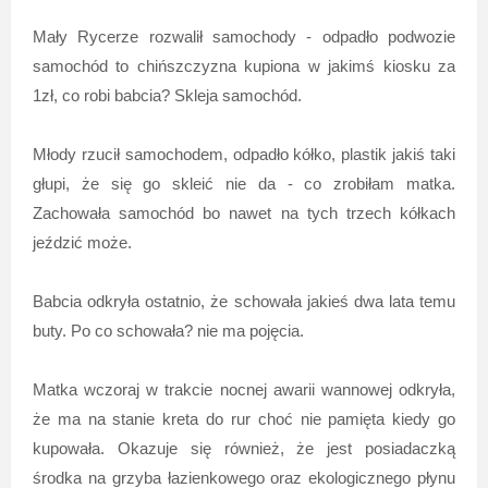
Mały Rycerze rozwalił samochody - odpadło podwozie
samochód to chińszczyzna kupiona w jakimś kiosku za
1zł, co robi babcia? Skleja samochód.
Młody rzucił samochodem, odpadło kółko, plastik jakiś taki
głupi, że się go skleić nie da - co zrobiłam matka.
Zachowała samochód bo nawet na tych trzech kółkach
jeździć może.
Babcia odkryła ostatnio, że schowała jakieś dwa lata temu
buty. Po co schowała? nie ma pojęcia.
Matka wczoraj w trakcie nocnej awarii wannowej odkryła,
że ma na stanie kreta do rur choć nie pamięta kiedy go
kupowała. Okazuje się również, że jest posiadaczką
środka na grzyba łazienkowego oraz ekologicznego płynu