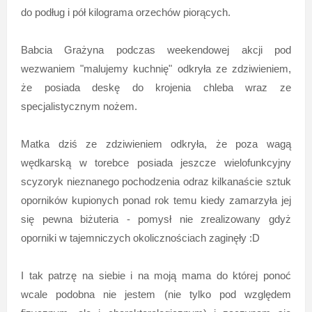
do podług i pół kilograma orzechów piorących.
Babcia Grażyna podczas weekendowej akcji pod
wezwaniem "malujemy kuchnię" odkryła ze zdziwieniem,
że posiada deskę do krojenia chleba wraz ze
specjalistycznym nożem.
Matka dziś ze zdziwieniem odkryła, że poza wagą
wędkarską w torebce posiada jeszcze wielofunkcyjny
scyzoryk nieznanego pochodzenia odraz kilkanaście sztuk
oporników kupionych ponad rok temu kiedy zamarzyła jej
się pewna biżuteria - pomysł nie zrealizowany gdyż
oporniki w tajemniczych okolicznościach zaginęły :D
I tak patrzę na siebie i na moją mama do której ponoć
wcale podobna nie jestem (nie tylko pod względem