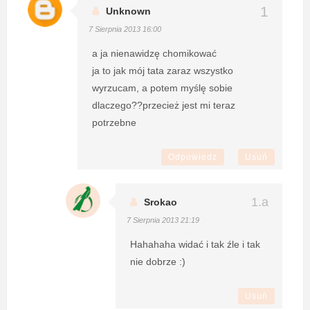
Unknown
7 Sierpnia 2013 16:00
a ja nienawidzę chomikować
ja to jak mój tata zaraz wszystko
wyrzucam, a potem myślę sobie
dlaczego??przecież jest mi teraz
potrzebne
Odpowiedz
Usuń
Srokao
7 Sierpnia 2013 21:19
Hahahaha widać i tak źle i tak
nie dobrze :)
Usuń