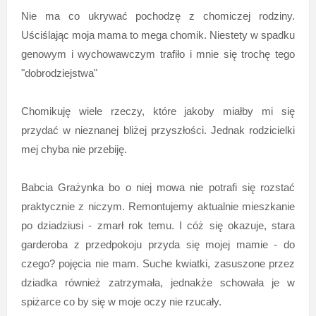
Nie ma co ukrywać pochodzę z chomiczej rodziny.
Uściślając moja mama to mega chomik. Niestety w spadku
genowym i wychowawczym trafiło i mnie się trochę tego
"dobrodziejstwa"
Chomikuję wiele rzeczy, które jakoby miałby mi się
przydać w nieznanej bliżej przyszłości. Jednak rodzicielki
mej chyba nie przebiję.
Babcia Grażynka bo o niej mowa nie potrafi się rozstać
praktycznie z niczym. Remontujemy aktualnie mieszkanie
po dziadziusi - zmarł rok temu. I cóż się okazuje, stara
garderoba z przedpokoju przyda się mojej mamie - do
czego? pojęcia nie mam. Suche kwiatki, zasuszone przez
dziadka również zatrzymała, jednakże schowała je w
spiżarce co by się w moje oczy nie rzucały.