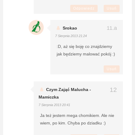
Odpowiedz
Usuń
Srokao
7 Sierpnia 2013 21:24
:D, aż się boję co znajdziemy
jak będziemy malować pokój :)
Usuń
Czym Zająć Malucha -
Mamiczka
7 Sierpnia 2013 20:41
Ja też jestem mega chomikiem. Ale nie
wiem, po kim. Chyba po dziadku :)