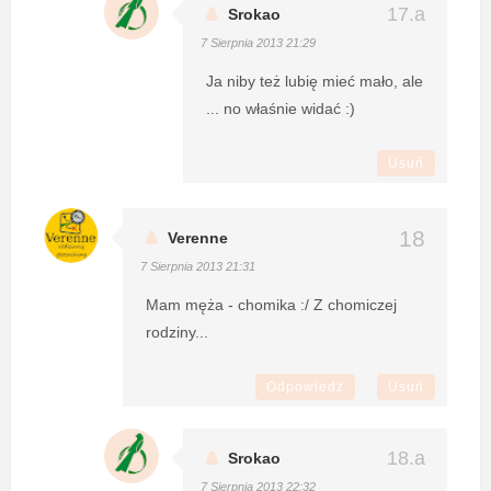
Srokao
7 Sierpnia 2013 21:29
Ja niby też lubię mieć mało, ale
... no właśnie widać :)
Usuń
Verenne
7 Sierpnia 2013 21:31
Mam męża - chomika :/ Z chomiczej
rodziny...
Odpowiedz
Usuń
Srokao
7 Sierpnia 2013 22:32