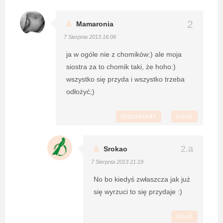
Mamaronia
7 Sierpnia 2013 16:06
ja w ogóle nie z chomików:) ale moja
siostra za to chomik taki, że hoho:)
wszystko się przyda i wszystko trzeba
odłożyć;)
Odpowiedz
Usuń
Srokao
7 Sierpnia 2013 21:19
No bo kiedyś zwłaszcza jak już
się wyrzuci to się przydaje :)
Usuń