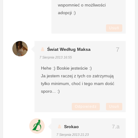
wspomnieć o możliwości
adopcji :)
Usuń
Świat Według Maksa
7 Sierpnia 2013 16:55
Hehe :) Boskie jesteście :)
Ja jestem raczej z tych co zatrzymują
tylko minimum, choć i tego mam dość
sporo... :)
Odpowiedz
Usuń
Srokao
7 Sierpnia 2013 21:23