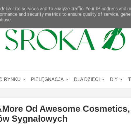
eliver its services and to analyze traffic. Your IP address and 
ormance and security metrics to ensure quality of service, gen
abuse.
D RYNKU
PIELĘGNACJA
DLA DZIECI
DIY
T
i&More Od Awesome Cosmetics, 
ów Sygnałowych