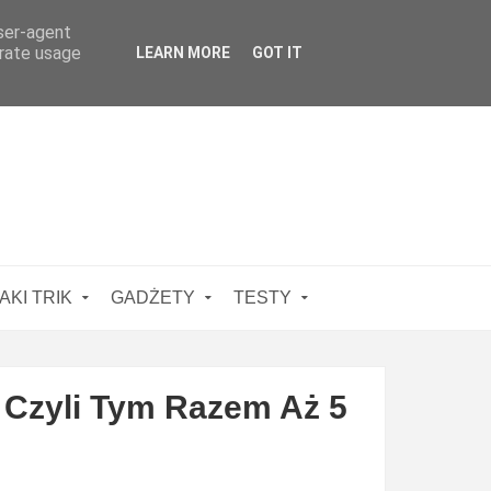
user-agent
erate usage
LEARN MORE
GOT IT
AKI TRIK
GADŻETY
TESTY
Czyli Tym Razem Aż 5