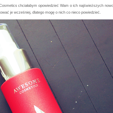
smetics chciałabym opowiedzieć Wam o ich najświeższych nowościac
tować je wcześniej, dlatego mogę o nich co nieco powiedzieć.