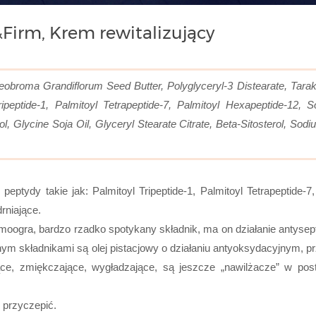
irm, Krem rewitalizujący
eobroma Grandiflorum Seed Butter, Polyglyceryl-3 Distearate, Tarak
ipeptide-1, Palmitoyl Tetrapeptide-7, Palmitoyl Hexapeptide-12,
ol, Glycine Soja Oil, Glyceryl Stearate Citrate, Beta-Sitosterol, 
ptydy takie jak: Palmitoyl Tripeptide-1, Palmitoyl Tetrapeptide-
rniające.
oogra, bardzo rzadko spotykany składnik, ma on działanie antysep
ajnym składnikami są olej pistacjowy o działaniu antyoksydacyjnym
ące, zmiękczające, wygładzające, są jeszcze „nawilżacze” w post
ę przyczepić.