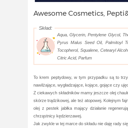
Awesome Cosmetics, Pepti&F
Aqua, Glycerin, Pentylene Glycol, Th
Pyrus Malus Seed Oil, Palmitoyl Tr
Tocopherol, Squalene, Cetearyl Alcoh
Citric Acid, Parfum
To krem peptydowy, w tym przypadku są to trzy pe
nawilżające, wygładzające, kojące, gojące czy ujęd
Z ciekawych składników mamy jeszcze olej chaulm
skórze trądzikowej, ale też atopowej. Kolejnym f
olej z pestek jabłka mający działanie regeneruj
chrząstnicy kędzierzawej.
Jak zwykle w tej marce do składu nie daję rady si