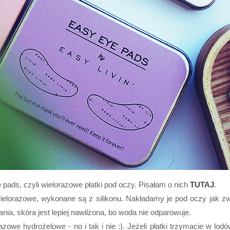
pads, czyli wielorazowe płatki pod oczy. Pisałam o nich
TUTAJ
.
ki wielorazowe, wykonane są z silikonu. Nakładamy je pod oczy jak zw
nia, skóra jest lepiej nawilżona, bo woda nie odparowuje.
razowe hydrożelowe - no i tak i nie :). Jeżeli płatki trzymacie w lo