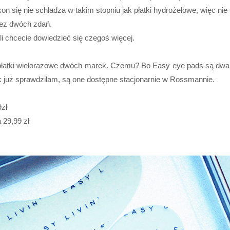
likon się nie schładza w takim stopniu jak płatki hydrożelowe, więc 
 bez dwóch zdań.
i chcecie dowiedzieć się czegoś więcej.
ć płatki wielorazowe dwóch marek. Czemu? Bo Easy eye pads są dwa 
k już sprawdziłam, są one dostępne stacjonarnie w Rossmannie.
9zł
a 29,99 zł