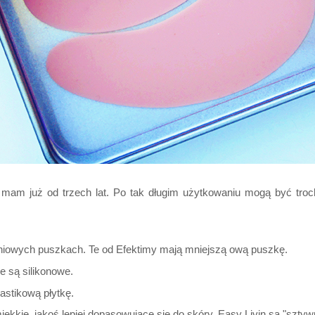
mam już od trzech lat. Po tak długim użytkowaniu mogą być trochę
iniowych puszkach. Te od Efektimy mają mniejszą ową puszkę.
e są silikonowe.
lastikową płytkę.
ękkie, jakoś lepiej dopasowujące się do skóry, Easy Livin są "sztyw