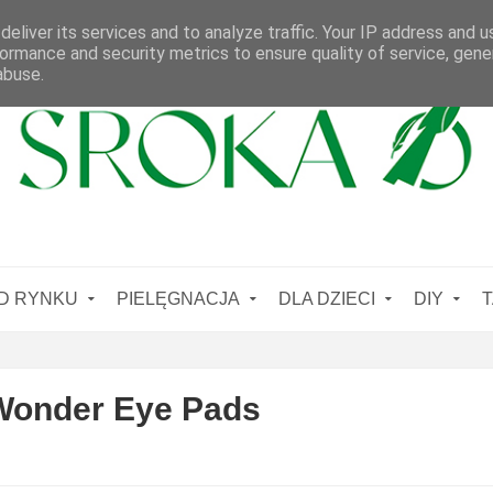
eliver its services and to analyze traffic. Your IP address and 
ormance and security metrics to ensure quality of service, gen
abuse.
D RYNKU
PIELĘGNACJA
DLA DZIECI
DIY
T
Wonder Eye Pads