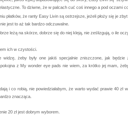
 elastyczne. To dziwne, że w palcach cuć coś innego a pod oczami co
iu płatków, że ranty Easy Livin są ostrzejsze, jeżeli płoży się je zb
nie jest to aż tak bardzo odczuwalne.
rze leżą na skórze, dobrze się do niej kleją, nie ześlizgują, o ile ocz
em ich w czystości.
e widzę, żeby były one jakiś specjalnie zniszczone, jak będzie 
pokojna z My wonder eye pads nie wiem, za krótko jej mam, że
glądają i co robią, nie powiedziałabym, że warto wydać prawie 40 zł 
 bardzo znacząca.
cenie 20 zł jest dobrym wyborem.