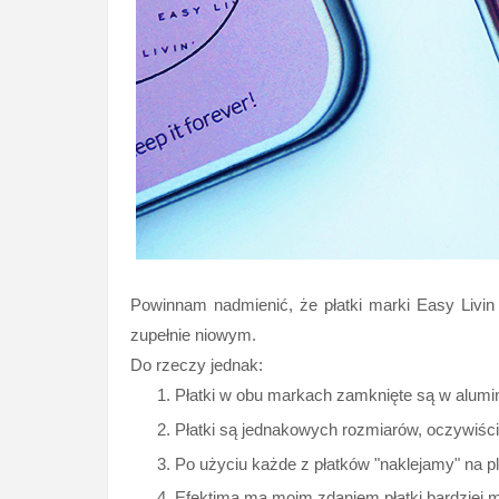
Powinnam nadmienić, że płatki marki Easy Livin 
zupełnie niowym.
Do rzeczy jednak:
Płatki w obu markach zamknięte są w alum
Płatki są jednakowych rozmiarów, oczywiści
Po użyciu każde z płatków "naklejamy" na p
Efektima ma moim zdaniem płatki bardziej mi