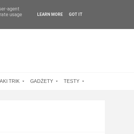
user-agent
erate usage
LEARN MORE
GOT IT
AKI TRIK
GADŻETY
TESTY