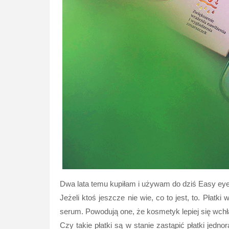
Dwa lata temu kupiłam i używam do dziś Easy eye 
Jeżeli ktoś jeszcze nie wie, co to jest, to. Płat
serum. Powodują one, że kosmetyk lepiej się wchła
Czy takie płatki są w stanie zastąpić płatki jedno