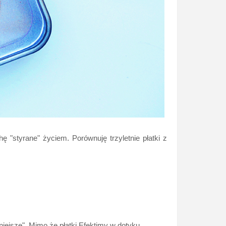
 "styrane" życiem. Porównuję trzyletnie płatki z
niejsze". Mimo że płatki Efektimy w dotyku