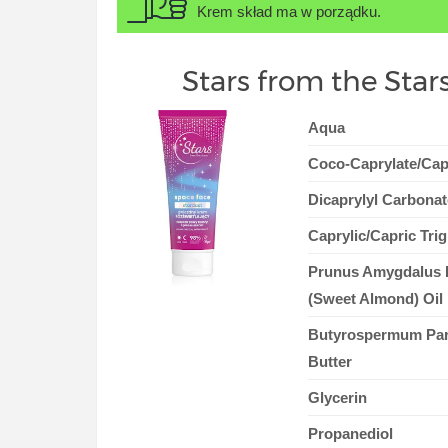
Krem skład ma w porządku.
Stars from the Star
Aqua
Coco-Caprylate/Cap
Dicaprylyl Carbonat
Caprylic/Capric Trig
Prunus Amygdalus 
(Sweet Almond) Oil
Butyrospermum Park
Butter
Glycerin
Propanediol