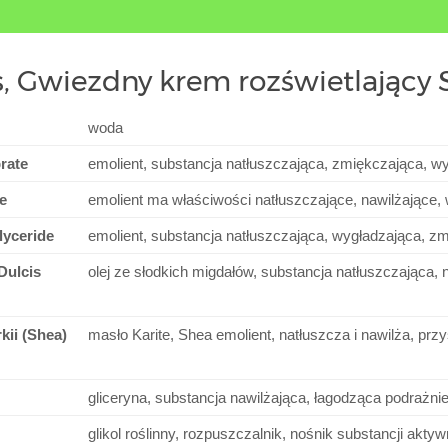
s, Gwiezdny krem rozświetlający 
woda
rate
emolient, substancja natłuszczająca, zmiękczająca, w
e
emolient ma właściwości natłuszczające, nawilżające,
lyceride
emolient, substancja natłuszczająca, wygładzająca, z
Dulcis
olej ze słodkich migdałów, substancja natłuszczająca,
ii (Shea)
masło Karite, Shea emolient, natłuszcza i nawilża, prz
gliceryna, substancja nawilżająca, łagodząca podrażni
glikol roślinny, rozpuszczalnik, nośnik substancji akt