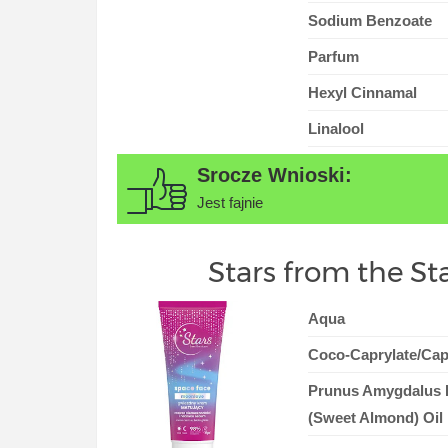
Sodium Benzoate
Parfum
Hexyl Cinnamal
Linalool
Jest fajnie
Stars from the S
Aqua
Coco-Caprylate/Cap
Prunus Amygdalus 
(Sweet Almond) Oil