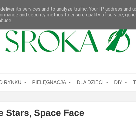
eliver its services and to analyze traffic. Your IP address and 
ormance and security metrics to ensure quality of service, gen
abuse.
D RYNKU
PIELĘGNACJA
DLA DZIECI
DIY
T
e Stars, Space Face