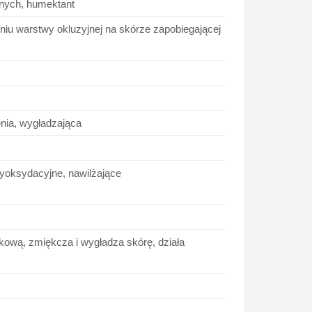
ywnych, humektant
eniu warstwy okluzyjnej na skórze zapobiegającej
enia, wygładzająca
tyoksydacyjne, nawilżające
kową, zmiękcza i wygładza skórę, działa