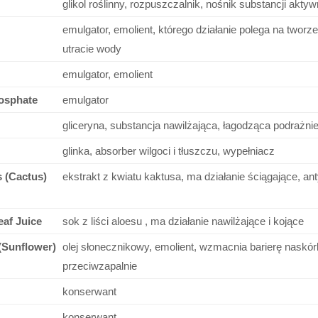
glikol roślinny, rozpuszczalnik, nośnik substancji akt
emulgator, emolient, którego działanie polega na tworz
utracie wody
emulgator, emolient
osphate
emulgator
gliceryna, substancja nawilżająca, łagodząca podrażni
glinka, absorber wilgoci i tłuszczu, wypełniacz
 (Cactus)
ekstrakt z kwiatu kaktusa, ma działanie ściągające, an
af Juice
sok z liści aloesu , ma działanie nawilżające i kojące
(Sunflower)
olej słonecznikowy, emolient, wzmacnia barierę naskór
przeciwzapalnie
konserwant
konserwant