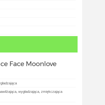
ace Face Moonlove
ygładzająca
 nawilżająca, wygładzająca, zmiękczająca