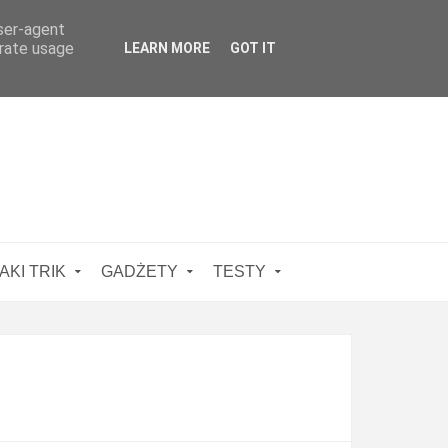
user-agent
erate usage
LEARN MORE
GOT IT
AKI TRIK
GADŻETY
TESTY