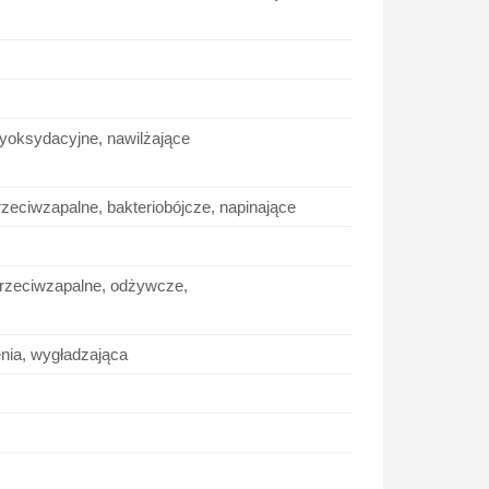
tyoksydacyjne, nawilżające
przeciwzapalne, bakteriobójcze, napinające
przeciwzapalne, odżywcze,
enia, wygładzająca