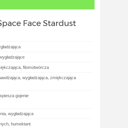
Space Face Stardust
ygładzająca
 wygładzające
miękczająca, filomotwórcza
 nawilżająca, wygładzająca, zmiękczająca
yspiesza gojenie
enia, wygładzająca
ywnych, humektant