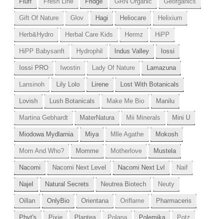
Fluff
Fresh Line
Fridge
GRN Organic
Georganics
Gift Of Nature
Glov
Hagi
Heliocare
Helixium
Herb&Hydro
Herbal Care Kids
Hermz
HiPP
HiPP Babysanft
Hydrophil
Indus Valley
Iossi
Iossi PRO
Iwostin
Lady Of Nature
Lamazuna
Lansinoh
Lily Lolo
Lirene
Lost With Botanicals
Lovish
Lush Botanicals
Make Me Bio
Manilu
Martina Gebhardt
MaterNatura
Mii Minerals
Mini U
Miodowa Mydlarnia
Miya
Mlle Agathe
Mokosh
Mom And Who?
Momme
Motherlove
Mustela
Nacomi
Nacomi Next Level
Nacomi Next Lvl
Naif
Najel
Natural Secrets
Neutrea Biotech
Neuty
Oillan
OnlyBio
Orientana
Oriflame
Pharmaceris
Phyt's
Pixie
Plantea
Polana
Polemika
Potz