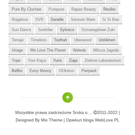
Pure By Clochee
Purepura
Rapan Beauty
Resibo
Rogalove
SVR
Senelle
Sensum Mare
Si Si Bee
Sun Dance
Suntribe
Sylveco
Szmaragdowe Żuki
Terrapi
Timeless
Toofruit
Uberwood
Unit4men
Uriage
We Love The Planet
Weleda
Wilcza Jagoda
Yope
Your Kaya
Yumi
Ziaja
Zielone Laboratorium
BeBio
Eeny Meeny
OOlution
Pierpaoli
Wszystkie prawa zastrzeżone
Sroka o....
2011-2022 |
Designed By
Mix Theme
| Opiekun bloga
WebLove.PL