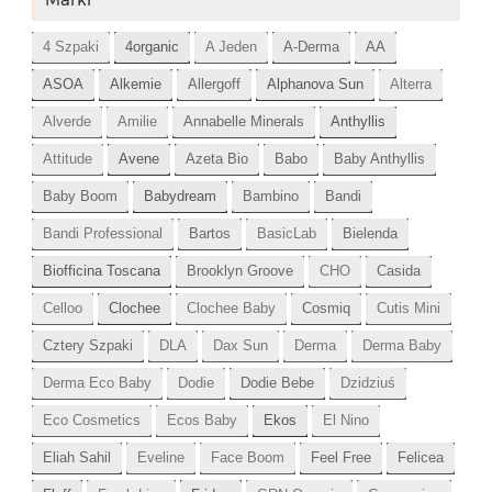
4 Szpaki
4organic
A Jeden
A-Derma
AA
ASOA
Alkemie
Allergoff
Alphanova Sun
Alterra
Alverde
Amilie
Annabelle Minerals
Anthyllis
Attitude
Avene
Azeta Bio
Babo
Baby Anthyllis
Baby Boom
Babydream
Bambino
Bandi
Bandi Professional
Bartos
BasicLab
Bielenda
Biofficina Toscana
Brooklyn Groove
CHO
Casida
Celloo
Clochee
Clochee Baby
Cosmiq
Cutis Mini
Cztery Szpaki
DLA
Dax Sun
Derma
Derma Baby
Derma Eco Baby
Dodie
Dodie Bebe
Dzidziuś
Eco Cosmetics
Ecos Baby
Ekos
El Nino
Eliah Sahil
Eveline
Face Boom
Feel Free
Felicea