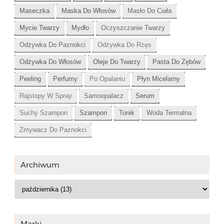
Maseczka
Maska Do Włosów
Masło Do Ciała
Mycie Twarzy
Mydło
Oczyszczanie Twarzy
Odżywka Do Paznokci
Odżywka Do Rzęs
Odżywka Do Włosów
Oleje Do Twarzy
Pasta Do Zębów
Peeling
Perfumy
Po Opalaniu
Płyn Micelarny
Rajstopy W Spray
Samoopalacz
Serum
Suchy Szampon
Szampon
Tonik
Woda Termalna
Zmywacz Do Paznokci
Archiwum
Marki