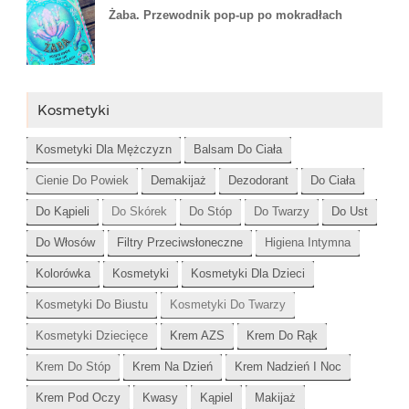
Żaba. Przewodnik pop-up po mokradłach
Kosmetyki
Kosmetyki Dla Mężczyzn
Balsam Do Ciała
Cienie Do Powiek
Demakijaż
Dezodorant
Do Ciała
Do Kąpieli
Do Skórek
Do Stóp
Do Twarzy
Do Ust
Do Włosów
Filtry Przeciwsłoneczne
Higiena Intymna
Kolorówka
Kosmetyki
Kosmetyki Dla Dzieci
Kosmetyki Do Biustu
Kosmetyki Do Twarzy
Kosmetyki Dziecięce
Krem AZS
Krem Do Rąk
Krem Do Stóp
Krem Na Dzień
Krem Nadzień I Noc
Krem Pod Oczy
Kwasy
Kąpiel
Makijaż