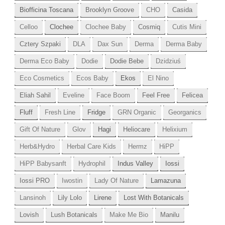
Biofficina Toscana
Brooklyn Groove
CHO
Casida
Celloo
Clochee
Clochee Baby
Cosmiq
Cutis Mini
Cztery Szpaki
DLA
Dax Sun
Derma
Derma Baby
Derma Eco Baby
Dodie
Dodie Bebe
Dzidziuś
Eco Cosmetics
Ecos Baby
Ekos
El Nino
Eliah Sahil
Eveline
Face Boom
Feel Free
Felicea
Fluff
Fresh Line
Fridge
GRN Organic
Georganics
Gift Of Nature
Glov
Hagi
Heliocare
Helixium
Herb&Hydro
Herbal Care Kids
Hermz
HiPP
HiPP Babysanft
Hydrophil
Indus Valley
Iossi
Iossi PRO
Iwostin
Lady Of Nature
Lamazuna
Lansinoh
Lily Lolo
Lirene
Lost With Botanicals
Lovish
Lush Botanicals
Make Me Bio
Manilu