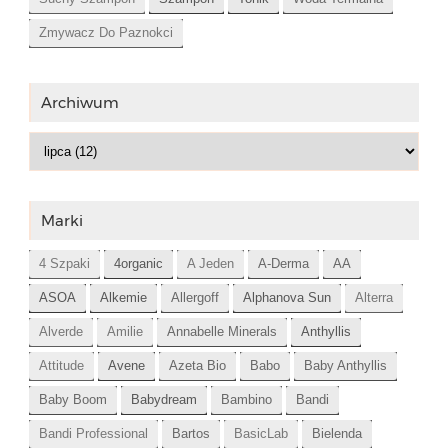
Zmywacz Do Paznokci
Archiwum
Marki
4 Szpaki
4organic
A Jeden
A-Derma
AA
ASOA
Alkemie
Allergoff
Alphanova Sun
Alterra
Alverde
Amilie
Annabelle Minerals
Anthyllis
Attitude
Avene
Azeta Bio
Babo
Baby Anthyllis
Baby Boom
Babydream
Bambino
Bandi
Bandi Professional
Bartos
BasicLab
Bielenda