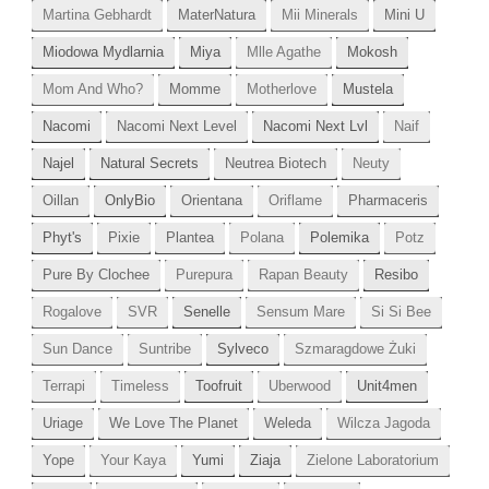
Martina Gebhardt
MaterNatura
Mii Minerals
Mini U
Miodowa Mydlarnia
Miya
Mlle Agathe
Mokosh
Mom And Who?
Momme
Motherlove
Mustela
Nacomi
Nacomi Next Level
Nacomi Next Lvl
Naif
Najel
Natural Secrets
Neutrea Biotech
Neuty
Oillan
OnlyBio
Orientana
Oriflame
Pharmaceris
Phyt's
Pixie
Plantea
Polana
Polemika
Potz
Pure By Clochee
Purepura
Rapan Beauty
Resibo
Rogalove
SVR
Senelle
Sensum Mare
Si Si Bee
Sun Dance
Suntribe
Sylveco
Szmaragdowe Żuki
Terrapi
Timeless
Toofruit
Uberwood
Unit4men
Uriage
We Love The Planet
Weleda
Wilcza Jagoda
Yope
Your Kaya
Yumi
Ziaja
Zielone Laboratorium