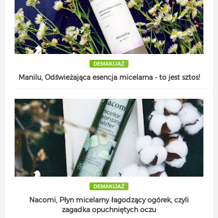
DEMAKIJAŻ
Manilu, Odświeżająca esencja micelarna - to jest sztos!
DEMAKIJAŻ
Nacomi, Płyn micelarny łagodzący ogórek, czyli
zagadka opuchniętych oczu