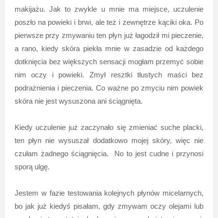
makijażu. Jak to zwykle u mnie ma miejsce, uczulenie
poszło na powieki i brwi, ale też i zewnętrze kąciki oka. Po
pierwsze przy zmywaniu ten płyn już łagodził mi pieczenie,
a rano, kiedy skóra piekła mnie w zasadzie od każdego
dotknięcia bez większych sensacji mogłam przemyć sobie
nim oczy i powieki. Zmył resztki tłustych maści bez
podrażnienia i pieczenia. Co ważne po zmyciu nim powiek
skóra nie jest wysuszona ani ściągnięta.
Kiedy uczulenie już zaczynało się zmieniać suche placki,
ten płyn nie wysuszał dodatkowo mojej skóry, więc nie
czułam żadnego ściągnięcia. No to jest cudne i przynosi
sporą ulgę.
Jestem w fazie testowania kolejnych płynów micelarnych,
bo jak już kiedyś pisałam, gdy zmywam oczy olejami lub