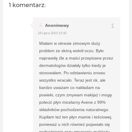
1 komentarz:
Anonimowy
18 Lipca 2023 10:42
Miałam w okresie zimowym duży
problem ze skórą wokół oczu. Było
naprawdę źle a maści przepisane przez
dermatologów działały tylko kiedy je
stosowałam. Po odstawieniu znowu
wszystko wracało. Teraz jest ok, ale
bardzo uważam co nakładam na
powieki, czym zmywam makijaż i mogę
polecić płyn micelarny Avene z 99%
składników pochodzenia naturalnego.
Kupiłam też ten płyn mamie i teściowej,
ponieważ u nich również pojawiało się
podrażnienie przy zmywaniu makijażu