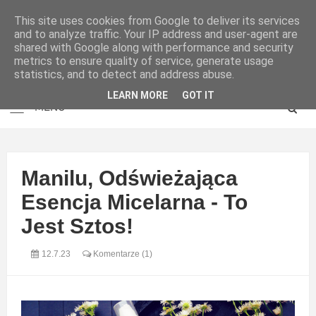
This site uses cookies from Google to deliver its services
and to analyze traffic. Your IP address and user-agent are
shared with Google along with performance and security
metrics to ensure quality of service, generate usage
statistics, and to detect and address abuse.
LEARN MORE
GOT IT
Manilu, Odświeżająca
Esencja Micelarna - To
Jest Sztos!
12.7.23
Komentarze (1)