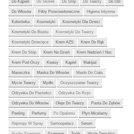
Do Kąpieli
Do Skórek
Do Stóp
Do Twarzy
Do Ust
Do Włosów
Filtry Przeciwsłoneczne
Higiena Intymna
Kolorówka
Kosmetyki
Kosmetyki Dla Dzieci
Kosmetyki Do Biustu
Kosmetyki Do Twarzy
Kosmetyki Dziecięce
Krem AZS
Krem Do Rąk
Krem Do Stóp
Krem Na Dzień
Krem Nadzień I Noc
Krem Pod Oczy
Kwasy
Kąpiel
Makijaż
Maseczka
Maska Do Włosów
Masło Do Ciała
Mycie Twarzy
Mydło
Oczyszczanie Twarzy
Odżywka Do Paznokci
Odżywka Do Rzęs
Odżywka Do Włosów
Oleje Do Twarzy
Pasta Do Zębów
Peeling
Perfumy
Po Opalaniu
Płyn Micelarny
Rajstopy W Spray
Samoopalacz
Serum
Suchy Szampon
Szampon
Tonik
Woda Termalna