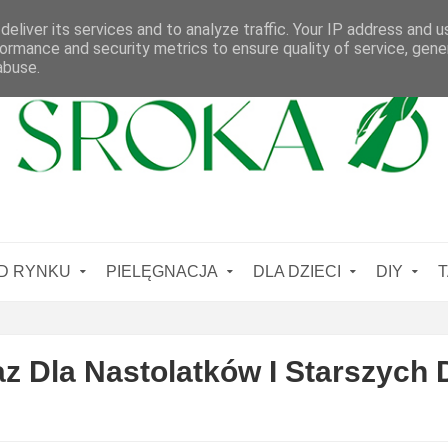
eliver its services and to analyze traffic. Your IP address and 
ormance and security metrics to ensure quality of service, gen
abuse.
D RYNKU
PIELĘGNACJA
DLA DZIECI
DIY
T
 Dla Nastolatków I Starszych D