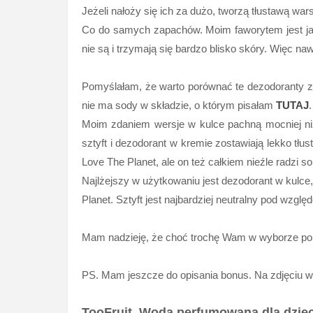
Jeżeli nałoży się ich za dużo, tworzą tłustawą wa
Co do samych zapachów. Moim faworytem jest jab
nie są i trzymają się bardzo blisko skóry. Więc na
Pomyślałam, że warto porównać te dezodoranty z
nie ma sody w składzie, o którym pisałam
TUTAJ
Moim zdaniem wersje w kulce pachną mocniej niż 
sztyft i dezodorant w kremie zostawiają lekko tł
Love The Planet, ale on też całkiem nieźle radzi 
Najlżejszy w użytkowaniu jest dezodorant w kulce,
Planet. Sztyft jest najbardziej neutralny pod wzglę
Mam nadzieję, że choć trochę Wam w wyborze p
PS. Mam jeszcze do opisania bonus. Na zdjęciu 
TooFruit, Woda perfumowana dla dz