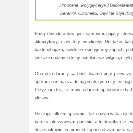
Limonene, Polyglyceryl-3 Diisostearat
Geraniol, Citronellol, Glycine Soja (S
Bazą dezodorantów jest samoemulgujący stearyni
dikaprylowy, czyli trzy emolinety. Do takie ba
bakteriobójczo, niweluje nieprzyjemny zapach, podo
jeszcze dodany kolejny pochłaniacz wilgoci, czyli 
Oba dezodoranty są dość twarde przy pierwszym
aplikacje nie należą do najprostszych czy też naj
Przyznam też, że moim zdaniem opakowanie tych d
plusów.
Działają całkiem sprawnie. Jak nazwa wskazuje to 
bardzo intensywnym poceniu, a testowałam je i w
dnia spokojnie ten produkt zapach utrzymuje w ry