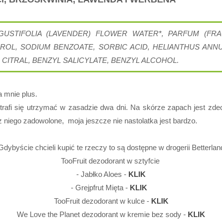
GUSTIFOLIA (LAVENDER) FLOWER WATER*, PARFUM (FRAG
ROL, SODIUM BENZOATE, SORBIC ACID, HELIANTHUS ANNU
 CITRAL, BENZYL SALICYLATE, BENZYL ALCOHOL.
a mnie plus.
trafi się utrzymać w zasadzie dwa dni. Na skórze zapach jest zdec
z niego zadowolone, moja jeszcze nie nastolatka jest bardzo.
Gdybyście chcieli kupić te rzeczy to są dostępne w drogerii Betterlan
TooFruit dezodorant w sztyfcie
- Jabłko Aloes -
KLIK
- Grejpfrut Mięta -
KLIK
TooFruit dezodorant w kulce -
KLIK
We Love the Planet dezodorant w kremie bez sody -
KLIK