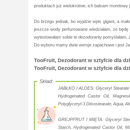
produktach już wielokrotnie, ich balsam morelowy 
Do brzegu jednak, bo wyjdzie wpis gigant, a mało
jeszcze wody perfumowane wiedziałam, że będę c
wytestowałam sobie te dezodoranty pomyślałam, że
Do wyboru mamy dwie wersje zapachowe i jest Jab
TooFruit, Dezodorant w sztyfcie dla d
TooFruit, Dezodorant w sztyfcie dla 
JABŁKO I ALOES: Glyceryl Stearate S
Hydrogenated Castor Oil, Magnesi
Polyglyceryl-3 Diisostearate, Aqua, A
GREJPFRUT I MIĘTA: Glyceryl Steara
Starch, Hydrogenated Castor Oil, M