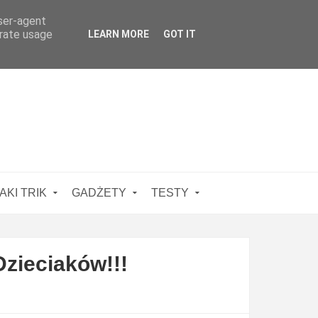
user-agent
erate usage
LEARN MORE
GOT IT
AKI TRIK
GADŻETY
TESTY
zieciaków!!!