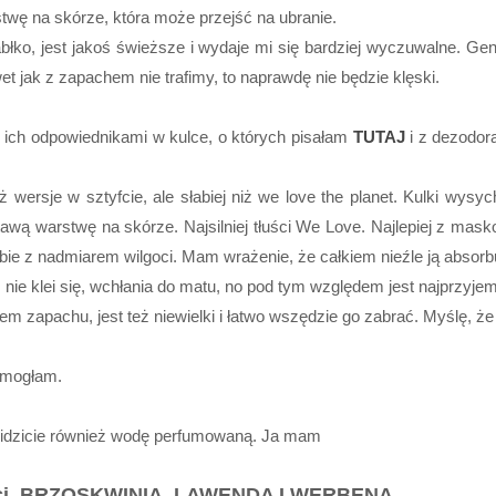
rstwę na skórze, która może przejść na ubranie.
łko, jest jakoś świeższe i wydaje mi się bardziej wyczuwalne. Ge
wet jak z zapachem nie trafimy, to naprawdę nie będzie klęski.
 ich odpowiednikami w kulce, o których pisałam
TUTAJ
i z dezodor
.
wersje w sztyfcie, ale słabiej niż we love the planet. Kulki wysy
ustawą warstwę na skórze. Najsilniej tłuści We Love. Najlepiej z m
sobie z nadmiarem wilgoci. Mam wrażenie, że całkiem nieźle ją absorb
 nie klei się, wchłania do matu, no pod tym względem jest najprzyjem
dem zapachu, jest też niewielki i łatwo wszędzie go zabrać. Myślę, że 
omogłam.
widzicie również wodę perfumowaną. Ja mam
ieci, BRZOSKWINIA, LAWENDA I WERBENA