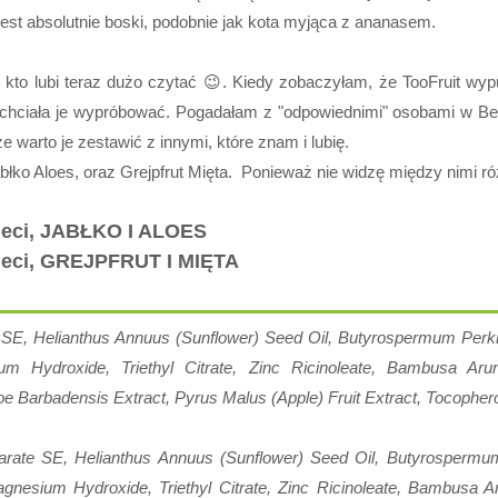
jest absolutnie boski, podobnie jak kota myjąca z ananasem.
 kto lubi teraz dużo czytać 😉. Kiedy zobaczyłam, że TooFruit wyp
hciała je wypróbować. Pogadałam z "odpowiednimi" osobami w Bette
 warto je zestawić z innymi, które znam i lubię.
łko Aloes, oraz Grejpfrut Mięta. Ponieważ nie widzę między nimi r
zieci, JABŁKO I ALOES
dzieci, GREJPFRUT I MIĘTA
E, Helianthus Annuus (Sunflower) Seed Oil, Butyrospermum Perkii (
um Hydroxide, Triethyl Citrate, Zinc Ricinoleate, Bambusa Ar
loe Barbadensis Extract, Pyrus Malus (Apple) Fruit Extract, Tocophero
te SE, Helianthus Annuus (Sunflower) Seed Oil, Butyrospermum Pe
agnesium Hydroxide, Triethyl Citrate, Zinc Ricinoleate, Bambusa