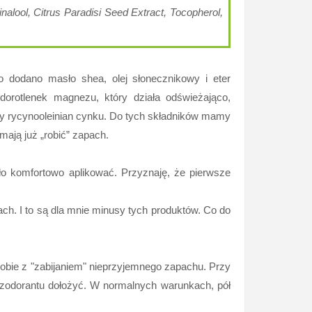
nalool, Citrus Paradisi Seed Extract, Tocopherol,
go dodano masło shea, olej słonecznikowy i eter
odorotlenek magnezu, który działa odświeżająco,
tępny rycynooleinian cynku. Do tych składników mamy
mają już „robić” zapach.
o komfortowo aplikować. Przyznaję, że pierwsze
h. I to są dla mnie minusy tych produktów. Co do
 sobie z "zabijaniem" nieprzyjemnego zapachu. Przy
dezodorantu dołożyć. W normalnych warunkach, pół