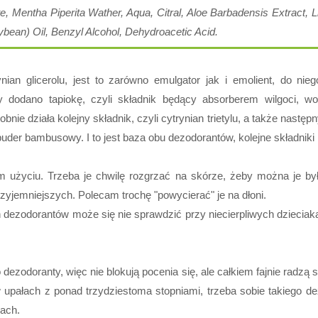
e, Mentha Piperita Wather, Aqua, Citral, Aloe Barbadensis Extract, Li
oybean) Oil, Benzyl Alcohol, Dehydroacetic Acid.
an glicerolu, jest to zarówno emulgator jak i emolient, do nie
zy dodano tapiokę, czyli składnik będący absorberem wilgoci, w
bnie działa kolejny składnik, czyli cytrynian trietylu, a także nas
puder bambusowy. I to jest baza obu dezodorantów, kolejne składniki 
 użyciu. Trzeba je chwilę rozgrzać na skórze, żeby można je był
przyjemniejszych. Polecam trochę "powycierać" je na dłoni.
ezodorantów może się nie sprawdzić przy niecierpliwych dzieciakac
dezodoranty, więc nie blokują pocenia się, ale całkiem fajnie radzą
 upałach z ponad trzydziestoma stopniami, trzeba sobie takiego 
zach.