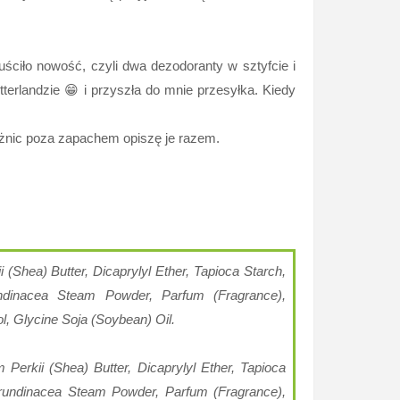
uściło nowość, czyli dwa dezodoranty w sztyfcie i
rlandzie 😁 i przyszła do mnie przesyłka. Kiedy
óżnic poza zapachem opiszę je razem.
Shea) Butter, Dicaprylyl Ether, Tapioca Starch,
undinacea Steam Powder, Parfum (Fragrance),
l, Glycine Soja (Soybean) Oil.
rkii (Shea) Butter, Dicaprylyl Ether, Tapioca
 Arundinacea Steam Powder, Parfum (Fragrance),