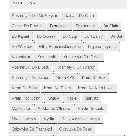
Kosmetyki
Kosmetyki Dla Mężczyzn
Balsam Do Ciała
Cienie Do Powiek
Demakijaż
Dezodorant
Do Ciała
Do Kąpieli
Do Skórek
Do Stóp
Do Twarzy
Do Ust
Do Włosów
Filtry Przeciwsłoneczne
Higiena Intymna
Kolorówka
Kosmetyki
Kosmetyki Dla Dzieci
Kosmetyki Do Biustu
Kosmetyki Do Twarzy
Kosmetyki Dziecięce
Krem AZS
Krem Do Rąk
Krem Do Stóp
Krem Na Dzień
Krem Nadzień I Noc
Krem Pod Oczy
Kwasy
Kąpiel
Makijaż
Maseczka
Maska Do Włosów
Masło Do Ciała
Mycie Twarzy
Mydło
Oczyszczanie Twarzy
Odżywka Do Paznokci
Odżywka Do Rzęs