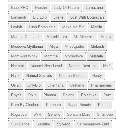
Iossi PRO
Iwostin
Lady Of Nature
Lamazuna
Lansinoh
Lily Lolo
Lirene
Lost With Botanicals
Lovish
Lush Botanicals
Make Me Bio
Manilu
Martina Gebhardt
MaterNatura
Mii Minerals
Mini U
Miodowa Mydlarnia
Miya
Mlle Agathe
Mokosh
Mom And Who?
Momme
Motherlove
Mustela
Nacomi
Nacomi Next Level
Nacomi Next Lvl
Naif
Najel
Natural Secrets
Neutrea Biotech
Neuty
Oillan
OnlyBio
Orientana
Oriflame
Pharmaceris
Phyt's
Pixie
Plantea
Polana
Polemika
Potz
Pure By Clochee
Purepura
Rapan Beauty
Resibo
Rogalove
SVR
Senelle
Sensum Mare
Si Si Bee
Sun Dance
Suntribe
Sylveco
Szmaragdowe Żuki