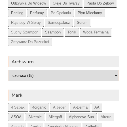
Odżywka Do Włosów
Oleje Do Twarzy
Pasta Do Zębów
Peeling
Perfumy
Po Opalaniu
Płyn Micelarny
Rajstopy W Spray
Samoopalacz
Serum
Suchy Szampon
Szampon
Tonik
Woda Termalna
Zmywacz Do Paznokci
Archiwum
Marki
4 Szpaki
4organic
A Jeden
A-Derma
AA
ASOA
Alkemie
Allergoff
Alphanova Sun
Alterra
Alverde
Amilie
Annabelle Minerals
Anthyllis