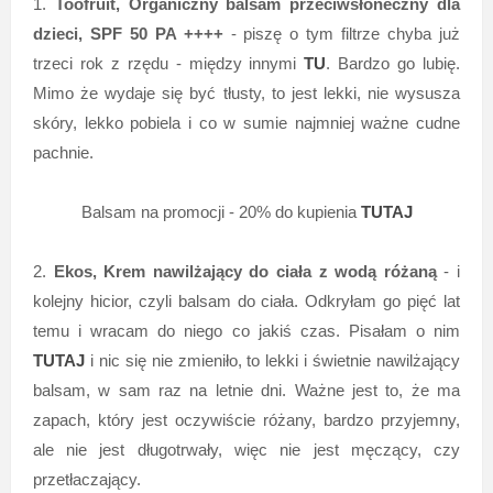
1.
Toofruit, Organiczny balsam przeciwsłoneczny dla
dzieci, SPF 50 PA ++++
- piszę o tym filtrze chyba już
trzeci rok z rzędu - między innymi
TU
. Bardzo go lubię.
Mimo że wydaje się być tłusty, to jest lekki, nie wysusza
skóry, lekko pobiela i co w sumie najmniej ważne cudne
pachnie.
Balsam na promocji - 20% do kupienia
TUTAJ
2.
Ekos, Krem nawilżający do ciała z wodą różaną
- i
kolejny hicior, czyli balsam do ciała. Odkryłam go pięć lat
temu i wracam do niego co jakiś czas. Pisałam o nim
TUTAJ
i nic się nie zmieniło, to lekki i świetnie nawilżający
balsam, w sam raz na letnie dni. Ważne jest to, że ma
zapach, który jest oczywiście różany, bardzo przyjemny,
ale nie jest długotrwały, więc nie jest męczący, czy
przetłaczający.