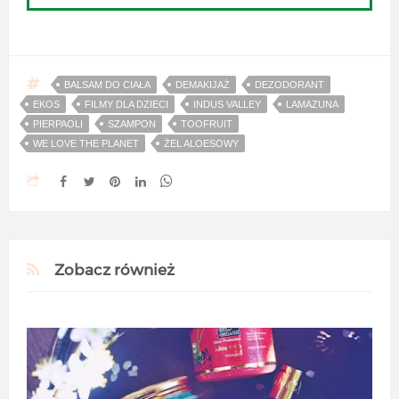
BALSAM DO CIAŁA
DEMAKIJAŻ
DEZODORANT
EKOS
FILMY DLA DZIECI
INDUS VALLEY
LAMAZUNA
PIERPAOLI
SZAMPON
TOOFRUIT
WE LOVE THE PLANET
ŻEL ALOESOWY
Zobacz również