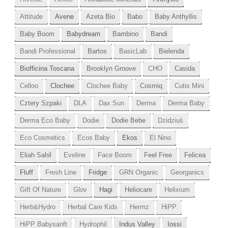
Attitude
Avene
Azeta Bio
Babo
Baby Anthyllis
Baby Boom
Babydream
Bambino
Bandi
Bandi Professional
Bartos
BasicLab
Bielenda
Biofficina Toscana
Brooklyn Groove
CHO
Casida
Celloo
Clochee
Clochee Baby
Cosmiq
Cutis Mini
Cztery Szpaki
DLA
Dax Sun
Derma
Derma Baby
Derma Eco Baby
Dodie
Dodie Bebe
Dzidziuś
Eco Cosmetics
Ecos Baby
Ekos
El Nino
Eliah Sahil
Eveline
Face Boom
Feel Free
Felicea
Fluff
Fresh Line
Fridge
GRN Organic
Georganics
Gift Of Nature
Glov
Hagi
Heliocare
Helixium
Herb&Hydro
Herbal Care Kids
Hermz
HiPP
HiPP Babysanft
Hydrophil
Indus Valley
Iossi