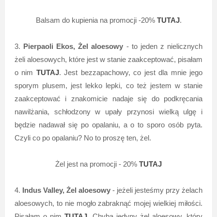
Balsam do kupienia na promocji -20%
TUTAJ
.
3.
Pierpaoli Ekos, Żel aloesowy
- to jeden z nielicznych
żeli aloesowych, które jest w stanie zaakceptować, pisałam
o nim
TUTAJ
. Jest bezzapachowy, co jest dla mnie jego
sporym plusem, jest lekko lepki, co też jestem w stanie
zaakceptować i znakomicie nadaje się do podkręcania
nawilżania, schłodzony w upały przynosi wielką ulgę i
będzie nadawał się po opalaniu, a o to sporo osób pyta.
Czyli co po opalaniu? No to proszę ten, żel.
Żel jest na promocji - 20%
TUTAJ
4.
Indus Valley, Żel aloesowy
- jeżeli jesteśmy przy żelach
aloesowych, to nie mogło zabraknąć mojej wielkiej miłości.
Pisałam o nim
TUTAJ
. Chyba jedyny żel aloesowy, który