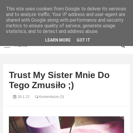
This site uses cookies from Google to deliver its services
and to analyze traffic. Your IP address and user-agent are
shared with Google along with performance and security
metrics to ensure quality of service, generate usage
statistics, and to detect and address abuse.
LEARN MORE
GOT IT
Trust My Sister Mnie Do
Tego Zmusiło ;)
28.1.22
Komentarze (3)