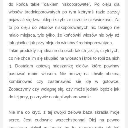
do końca takie "całkiem niskoporowate". Po oleju dla
włosów średnioporowatych po tym którymś razie zaczął
pojawiać się tzw. uklep i szybsze uczucie nieświeżości. Za
to po oleju do włosów niskoporowartych nic takiego nie
miało miejsca, tyle tylko, że końcówki włosów nie były aż
tak gładkie jak przy oleju do włosów średnioporowatych.
Takie produkty są idealne do osób takich jak ja, czyli tych,
co nie chce im się skupiać na włosach i ktoś to robi za nich
:). Dostałam gotową mieszankę olejów, które powinny
pasować moim włosom. Nie muszę na chwilę obecną
kombinować czy zastanawiać się idę w gotowce.
Zobaczymy czy wciągnę się, czy może jednak będzie jak
do tej pory, po zrywie nastąpi wyhamowanie.
Nie ma co kryć, z tej dwójki żelowa baza skradła moje
serce. Jest cudownie wszechstronna! Olej na pewno
znacząco ułatwił mi życie, bo to zawsze miłe jak toś