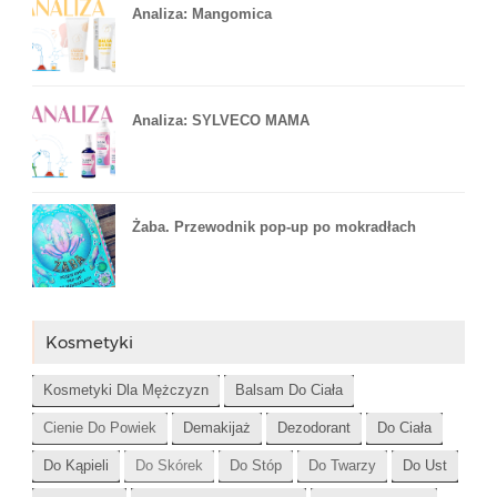
Analiza: Mangomica
Analiza: SYLVECO MAMA
Żaba. Przewodnik pop-up po mokradłach
Kosmetyki
Kosmetyki Dla Mężczyzn
Balsam Do Ciała
Cienie Do Powiek
Demakijaż
Dezodorant
Do Ciała
Do Kąpieli
Do Skórek
Do Stóp
Do Twarzy
Do Ust