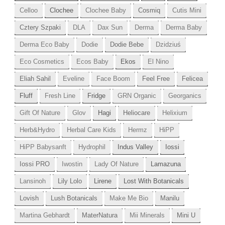
Celloo
Clochee
Clochee Baby
Cosmiq
Cutis Mini
Cztery Szpaki
DLA
Dax Sun
Derma
Derma Baby
Derma Eco Baby
Dodie
Dodie Bebe
Dzidziuś
Eco Cosmetics
Ecos Baby
Ekos
El Nino
Eliah Sahil
Eveline
Face Boom
Feel Free
Felicea
Fluff
Fresh Line
Fridge
GRN Organic
Georganics
Gift Of Nature
Glov
Hagi
Heliocare
Helixium
Herb&Hydro
Herbal Care Kids
Hermz
HiPP
HiPP Babysanft
Hydrophil
Indus Valley
Iossi
Iossi PRO
Iwostin
Lady Of Nature
Lamazuna
Lansinoh
Lily Lolo
Lirene
Lost With Botanicals
Lovish
Lush Botanicals
Make Me Bio
Manilu
Martina Gebhardt
MaterNatura
Mii Minerals
Mini U