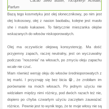
Cacao Seed Butter, Tocopheryl Acetate,
Parfum
Bazą tego kosmetyku jest olej słonecznikowy, po nim jest
olej kokosowy, olej z nasion baobabu, kolejne jest masło
she i masło kakaowe. To faktycznie mieszanka olejów
wskazanych do włosów niskoporowatych.
Olej ma oczywiście olejową konsystencję. Ma dość
przyjemny zapach, raczej neutralny, jest on wyczuwalny
podczas "noszenia" na włosach, po zmyciu oleju zapachu
wcale nie czuć.
Mam również wersję oleju do włosów średnioporowatych z
tej marki. I przyznaję się bez bicia 😁, że zrobiłam im
porównanie na moich włosach. Po jednym użyciu nie
widziałam między nimi różnicy, pod dwóch razach też nie,
dopiero po chyba czwartym użyciu zaczęłam zauważać
różnice. Pewnie jest to wynik tego, że te moje włosy nie są