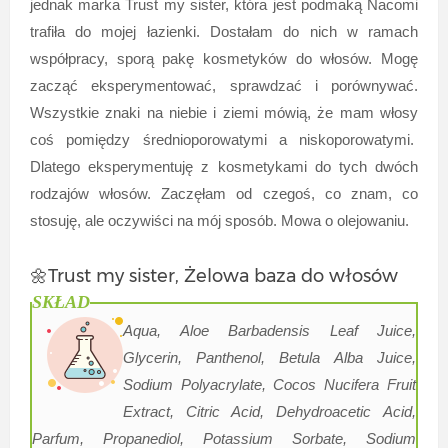
jednak marka Trust my sister, która jest podmaką Nacomi
trafiła do mojej łazienki. Dostałam do nich w ramach
współpracy, sporą pakę kosmetyków do włosów. Mogę
zacząć eksperymentować, sprawdzać i porównywać.
Wszystkie znaki na niebie i ziemi mówią, że mam włosy
coś pomiędzy średnioporowatymi a niskoporowatymi.
Dlatego eksperymentuję z kosmetykami do tych dwóch
rodzajów włosów. Zaczęłam od czegoś, co znam, co
stosuję, ale oczywiści na mój sposób. Mowa o olejowaniu.
🌼Trust my sister, Żelowa baza do włosów
SKŁAD
Aqua, Aloe Barbadensis Leaf Juice,
Glycerin, Panthenol, Betula Alba Juice,
Sodium Polyacrylate, Cocos Nucifera Fruit
Extract, Citric Acid, Dehydroacetic Acid,
Parfum, Propanediol, Potassium Sorbate, Sodium