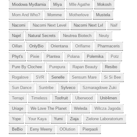
Miodowa Mydlarnia
Miya
Mlle Agathe
Mokosh
Mom And Who?
Momme
Motherlove
Mustela
Nacomi
Nacomi Next Level
Nacomi Next Lvl
Naif
Najel
Natural Secrets
Neutrea Biotech
Neuty
Oillan
OnlyBio
Orientana
Oriflame
Pharmaceris
Phyt's
Pixie
Plantea
Polana
Polemika
Potz
Pure By Clochee
Purepura
Rapan Beauty
Resibo
Rogalove
SVR
Senelle
Sensum Mare
Si Si Bee
Sun Dance
Suntribe
Sylveco
Szmaragdowe Żuki
Terrapi
Timeless
Toofruit
Uberwood
Unit4men
Uriage
We Love The Planet
Weleda
Wilcza Jagoda
Yope
Your Kaya
Yumi
Ziaja
Zielone Laboratorium
BeBio
Eeny Meeny
OOlution
Pierpaoli