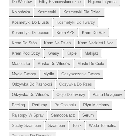
Do Włosów
Filtry Przeciwsłoneczne
Higiena Intymna
Kolorówka
Kosmetyki
Kosmetyki Dla Dzieci
Kosmetyki Do Biustu
Kosmetyki Do Twarzy
Kosmetyki Dziecięce
Krem AZS
Krem Do Rąk
Krem Do Stóp
Krem Na Dzień
Krem Nadzień I Noc
Krem Pod Oczy
Kwasy
Kąpiel
Makijaż
Maseczka
Maska Do Włosów
Masło Do Ciała
Mycie Twarzy
Mydło
Oczyszczanie Twarzy
Odżywka Do Paznokci
Odżywka Do Rzęs
Odżywka Do Włosów
Oleje Do Twarzy
Pasta Do Zębów
Peeling
Perfumy
Po Opalaniu
Płyn Micelarny
Rajstopy W Spray
Samoopalacz
Serum
Suchy Szampon
Szampon
Tonik
Woda Termalna
Zmywacz Do Paznokci