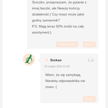
Sroczko, przepraszam, że pytanie z
innej beczki, ale Neauty kończy
działalność:( Czy masz może jakiś
godny zamiennik?
P.S. Mają teraz 50% zniżki na cały
asortyment;)
Odpowiedz
Usuń
Srokao
15 Lutego 2022 13:18
Wiem, że się zamykają.
Niestety odpowiednika nie
znam :(
Usuń