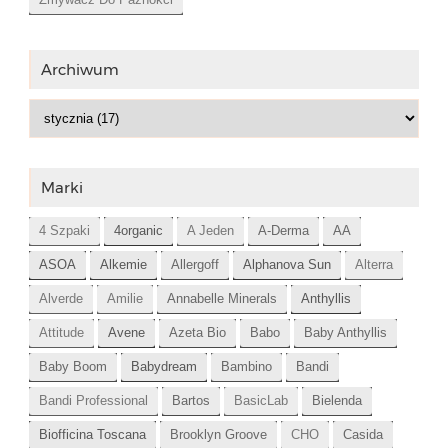
Archiwum
Marki
4 Szpaki
4organic
A Jeden
A-Derma
AA
ASOA
Alkemie
Allergoff
Alphanova Sun
Alterra
Alverde
Amilie
Annabelle Minerals
Anthyllis
Attitude
Avene
Azeta Bio
Babo
Baby Anthyllis
Baby Boom
Babydream
Bambino
Bandi
Bandi Professional
Bartos
BasicLab
Bielenda
Biofficina Toscana
Brooklyn Groove
CHO
Casida