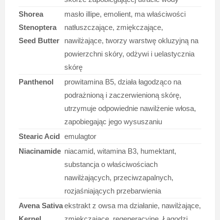
Shorea
masło illipe, emolient, ma właściwości
Stenoptera
natłuszczające, zmiękczające,
Seed Butter
nawilżające, tworzy warstwę okluzyjną na
powierzchni skóry, odżywi i uelastycznia
skórę
Panthenol
prowitamina B5, działa łagodząco na
podrażnioną i zaczerwienioną skórę,
utrzymuje odpowiednie nawilżenie włosa,
zapobiegając jego wysuszaniu
Stearic Acid
emulagtor
Niacinamide
niacamid, witamina B3, humektant,
substancja o właściwościach
nawilżających, przeciwzapalnych,
rozjaśniających przebarwienia
Avena Sativa
ekstrakt z owsa ma działanie, nawilżające,
Kernel
zmiękczające, regeneracyjne. Łagodzi