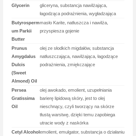
Glycerin
gliceryna, substancja nawilżająca,
łagodząca podrażnienia, wygładzająca
Butyrosperm
masło Karite, natłuszcza i nawilża,
um Parkii
przyspiesza gojenie
Butter
Prunus
olej ze słodkich migdałów, substancja
Amygdalus
natłuszczająca, nawilżająca, łagodzące
Dulcis
podrażnienia, zmiękczające
(Sweet
Almond) Oil
Persea
olej awokado, emolient, uzupełniania
Gratissima
barierę lipidową skóry, jest to olej
Oil
nieschnący, czyli tworzący na skórze
tłustą warstwę, dzięki temu zapobiega
utracie wody z naskórka
Cetyl Alcohol
emolient, emulgator, substancja o działaniu