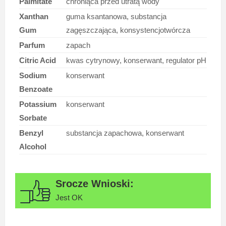
Palmitate
chroniąca przed utratą wody
Xanthan
guma ksantanowa, substancja
Gum
zagęszczająca, konsystencjotwórcza
Parfum
zapach
Citric Acid
kwas cytrynowy, konserwant, regulator pH
Sodium
konserwant
Benzoate
Potassium
konserwant
Sorbate
Benzyl
substancja zapachowa, konserwant
Alcohol
Jest OK