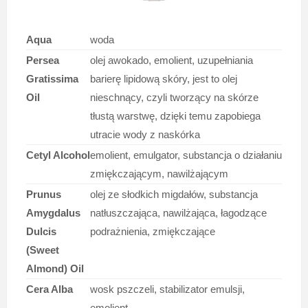
Aqua
woda
Persea
olej awokado, emolient, uzupełniania
Gratissima
barierę lipidową skóry, jest to olej
Oil
nieschnący, czyli tworzący na skórze
tłustą warstwę, dzięki temu zapobiega
utracie wody z naskórka
Cetyl Alcohol
emolient, emulgator, substancja o działaniu
zmiękczającym, nawilżającym
Prunus
olej ze słodkich migdałów, substancja
Amygdalus
natłuszczająca, nawilżająca, łagodzące
Dulcis
podrażnienia, zmiękczające
(Sweet
Almond) Oil
Cera Alba
wosk pszczeli, stabilizator emulsji,
emolient