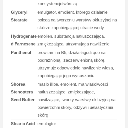
konsystencjotwórczą
Glyceryl
emulgator, emolient, którego działanie
Stearate
polega na tworzeniu warstwy okluzyjnej na
skórze zapobiegającej utracie wody
Hydrogenate
emolien, substancja natłuszczająca,
d Farnesene
zmiękczająca, utrzymująca nawilżenie
Panthenol
prowitamina B5, działa łagodząco na
podrażnioną i zaczerwienioną skórę,
utrzymuje odpowiednie nawilżenie włosa,
zapobiegając jego wysuszaniu
Shorea
masło illipe, emolient, ma właściwości
Stenoptera
natłuszczające, zmiękczające,
Seed Butter
nawilżające, tworzy warstwę okluzyjną na
powierzchni skóry, odżywi i uelastycznia
skórę
Stearic Acid
emulagtor