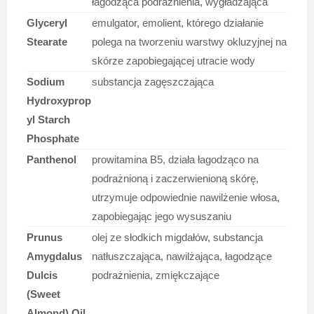
łagodząca podrażnienia, wygładzająca
Glyceryl
emulgator, emolient, którego działanie
Stearate
polega na tworzeniu warstwy okluzyjnej na
skórze zapobiegającej utracie wody
Sodium
substancja zagęszczająca
Hydroxyprop
yl Starch
Phosphate
Panthenol
prowitamina B5, działa łagodząco na
podrażnioną i zaczerwienioną skórę,
utrzymuje odpowiednie nawilżenie włosa,
zapobiegając jego wysuszaniu
Prunus
olej ze słodkich migdałów, substancja
Amygdalus
natłuszczająca, nawilżająca, łagodzące
Dulcis
podrażnienia, zmiękczające
(Sweet
Almond) Oil