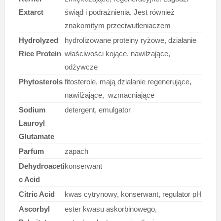
Extarct
świąd i podrażnienia. Jest również
znakomitym przeciwutleniaczem
Hydrolyzed
hydrolizowane proteiny ryżowe, działanie
Rice Protein
właściwości kojące, nawilżające,
odżywcze
Phytosterols
fitosterole, mają działanie regenerujące,
nawilżające, wzmacniające
Sodium
detergent, emulgator
Lauroyl
Glutamate
Parfum
zapach
Dehydroaceti
konserwant
c Acid
Citric Acid
kwas cytrynowy, konserwant, regulator pH
Ascorbyl
ester kwasu askorbinowego,