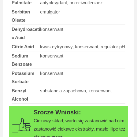
Palmitate
antyoksydant, przeciwutleniacz
Sorbitan
emulgator
Oleate
Dehydroaceti
konserwant
c Acid
Citric Acid
kwas cytrynowy, konserwant, regulator pH
Sodium
konserwant
Benzoate
Potassium
konserwant
Sorbate
Benzyl
substancja zapachowa, konserwant
Alcohol
Ciekawy skład, warto się zastanowić nad nimi
zastanowić ciekawe ekstrakty, masło illipe też