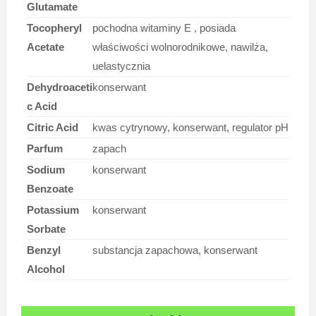
Glutamate
Tocopheryl
pochodna witaminy E , posiada
Acetate
właściwości wolnorodnikowe, nawilża,
uelastycznia
Dehydroaceti
konserwant
c Acid
Citric Acid
kwas cytrynowy, konserwant, regulator pH
Parfum
zapach
Sodium
konserwant
Benzoate
Potassium
konserwant
Sorbate
Benzyl
substancja zapachowa, konserwant
Alcohol