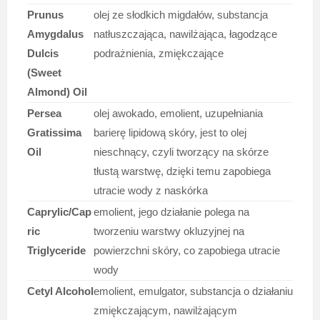
Prunus
olej ze słodkich migdałów, substancja
Amygdalus
natłuszczająca, nawilżająca, łagodzące
Dulcis
podrażnienia, zmiękczające
(Sweet
Almond) Oil
Persea
olej awokado, emolient, uzupełniania
Gratissima
barierę lipidową skóry, jest to olej
Oil
nieschnący, czyli tworzący na skórze
tłustą warstwę, dzięki temu zapobiega
utracie wody z naskórka
Caprylic/Cap
emolient, jego działanie polega na
ric
tworzeniu warstwy okluzyjnej na
Triglyceride
powierzchni skóry, co zapobiega utracie
wody
Cetyl Alcohol
emolient, emulgator, substancja o działaniu
zmiękczającym, nawilżającym