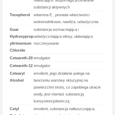
nawilżające, wspomaga przenikanie
substancji aktywnych
Tocopherol
witamina E , posiada właściwości
wolnorodnikowe, nawilża, uelastycznia
Guar
substancja wzmacniająca i
Hydroxyprop
uelastyczniająca włosy, ułatwiająca
yltrimonium
rozczesywanie
Chloride
Ceteareth-20
emulgator
Ceteareth-12
emulgator
Cetearyl
emolient, jego działanie polega na
Alcohol
tworzeniu warstwy okluzyjnej na
powierzchni skóry, co zapobiega utracie
wody, jest również substancją
konsystencjotwórczą
Cetyl
emolient, substancja natłuszczająca,