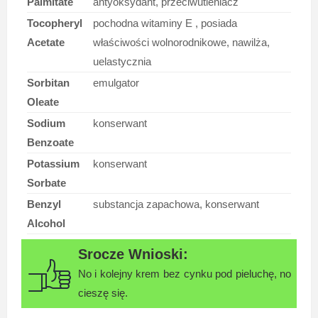
Palmitate
antyoksydant, przeciwutleniacz
Tocopheryl
pochodna witaminy E , posiada
Acetate
właściwości wolnorodnikowe, nawilża,
uelastycznia
Sorbitan
emulgator
Oleate
Sodium
konserwant
Benzoate
Potassium
konserwant
Sorbate
Benzyl
substancja zapachowa, konserwant
Alcohol
No i kolejny krem bez cynku pod pieluchę, no
cieszę się.