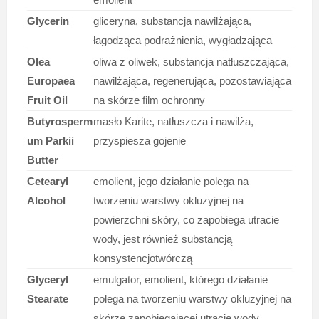
Glycerin
gliceryna, substancja nawilżająca,
łagodząca podrażnienia, wygładzająca
Olea
oliwa z oliwek, substancja natłuszczająca,
Europaea
nawilżająca, regenerująca, pozostawiająca
Fruit Oil
na skórze film ochronny
Butyrosperm
masło Karite, natłuszcza i nawilża,
um Parkii
przyspiesza gojenie
Butter
Cetearyl
emolient, jego działanie polega na
Alcohol
tworzeniu warstwy okluzyjnej na
powierzchni skóry, co zapobiega utracie
wody, jest również substancją
konsystencjotwórczą
Glyceryl
emulgator, emolient, którego działanie
Stearate
polega na tworzeniu warstwy okluzyjnej na
skórze zapobiegającej utracie wody