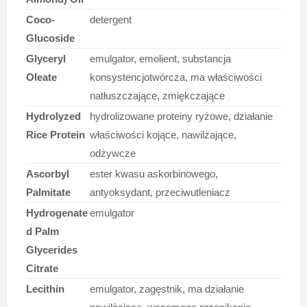
Coco-
detergent
Glucoside
Glyceryl
emulgator, emolient, substancja
Oleate
konsystencjotwórcza, ma właściwości
natłuszczające, zmiękczające
Hydrolyzed
hydrolizowane proteiny ryżowe, działanie
Rice Protein
właściwości kojące, nawilżające,
odżywcze
Ascorbyl
ester kwasu askorbinowego,
Palmitate
antyoksydant, przeciwutleniacz
Hydrogenate
emulgator
d Palm
Glycerides
Citrate
Lecithin
emulgator, zagęstnik, ma działanie