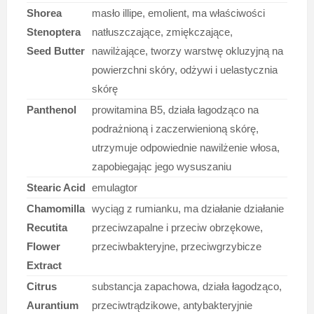
Shorea
masło illipe, emolient, ma właściwości
Stenoptera
natłuszczające, zmiękczające,
Seed Butter
nawilżające, tworzy warstwę okluzyjną na
powierzchni skóry, odżywi i uelastycznia
skórę
Panthenol
prowitamina B5, działa łagodząco na
podrażnioną i zaczerwienioną skórę,
utrzymuje odpowiednie nawilżenie włosa,
zapobiegając jego wysuszaniu
Stearic Acid
emulagtor
Chamomilla
wyciąg z rumianku, ma działanie działanie
Recutita
przeciwzapalne i przeciw obrzękowe,
Flower
przeciwbakteryjne, przeciwgrzybicze
Extract
Citrus
substancja zapachowa, działa łagodząco,
Aurantium
przeciwtrądzikowe, antybakteryjnie