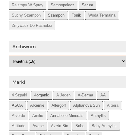
Rajstopy W Spray
Samoopalacz
Serum
Suchy Szampon
Szampon
Tonik
Woda Termalna
Zmywacz Do Paznokci
Archiwum
Marki
4 Szpaki
4organic
A Jeden
A-Derma
AA
ASOA
Alkemie
Allergoff
Alphanova Sun
Alterra
Alverde
Amilie
Annabelle Minerals
Anthyllis
Attitude
Avene
Azeta Bio
Babo
Baby Anthyllis