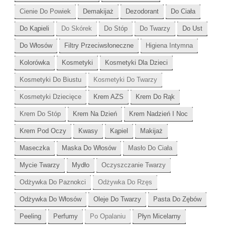
Cienie Do Powiek
Demakijaż
Dezodorant
Do Ciała
Do Kąpieli
Do Skórek
Do Stóp
Do Twarzy
Do Ust
Do Włosów
Filtry Przeciwsłoneczne
Higiena Intymna
Kolorówka
Kosmetyki
Kosmetyki Dla Dzieci
Kosmetyki Do Biustu
Kosmetyki Do Twarzy
Kosmetyki Dziecięce
Krem AZS
Krem Do Rąk
Krem Do Stóp
Krem Na Dzień
Krem Nadzień I Noc
Krem Pod Oczy
Kwasy
Kąpiel
Makijaż
Maseczka
Maska Do Włosów
Masło Do Ciała
Mycie Twarzy
Mydło
Oczyszczanie Twarzy
Odżywka Do Paznokci
Odżywka Do Rzęs
Odżywka Do Włosów
Oleje Do Twarzy
Pasta Do Zębów
Peeling
Perfumy
Po Opalaniu
Płyn Micelarny