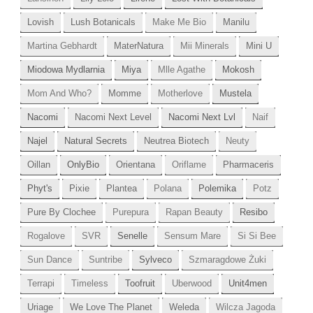
Lovish
Lush Botanicals
Make Me Bio
Manilu
Martina Gebhardt
MaterNatura
Mii Minerals
Mini U
Miodowa Mydlarnia
Miya
Mlle Agathe
Mokosh
Mom And Who?
Momme
Motherlove
Mustela
Nacomi
Nacomi Next Level
Nacomi Next Lvl
Naif
Najel
Natural Secrets
Neutrea Biotech
Neuty
Oillan
OnlyBio
Orientana
Oriflame
Pharmaceris
Phyt's
Pixie
Plantea
Polana
Polemika
Potz
Pure By Clochee
Purepura
Rapan Beauty
Resibo
Rogalove
SVR
Senelle
Sensum Mare
Si Si Bee
Sun Dance
Suntribe
Sylveco
Szmaragdowe Żuki
Terrapi
Timeless
Toofruit
Uberwood
Unit4men
Uriage
We Love The Planet
Weleda
Wilcza Jagoda