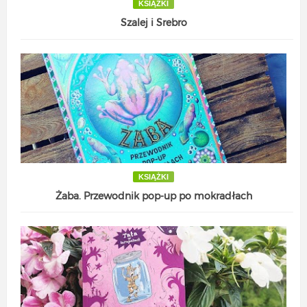
KSIĄŻKI
Szalej i Srebro
KSIĄŻKI
Żaba. Przewodnik pop-up po mokradłach