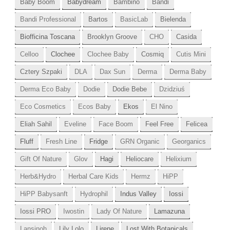
Baby Boom
Babydream
Bambino
Bandi
Bandi Professional
Bartos
BasicLab
Bielenda
Biofficina Toscana
Brooklyn Groove
CHO
Casida
Celloo
Clochee
Clochee Baby
Cosmiq
Cutis Mini
Cztery Szpaki
DLA
Dax Sun
Derma
Derma Baby
Derma Eco Baby
Dodie
Dodie Bebe
Dzidziuś
Eco Cosmetics
Ecos Baby
Ekos
El Nino
Eliah Sahil
Eveline
Face Boom
Feel Free
Felicea
Fluff
Fresh Line
Fridge
GRN Organic
Georganics
Gift Of Nature
Glov
Hagi
Heliocare
Helixium
Herb&Hydro
Herbal Care Kids
Hermz
HiPP
HiPP Babysanft
Hydrophil
Indus Valley
Iossi
Iossi PRO
Iwostin
Lady Of Nature
Lamazuna
Lansinoh
Lily Lolo
Lirene
Lost With Botanicals