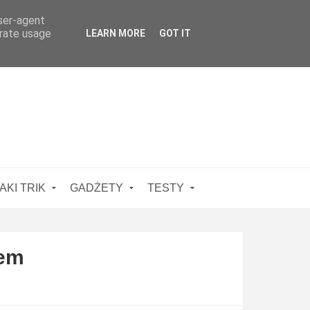
user-agent
erate usage
LEARN MORE
GOT IT
AKI TRIK
GADŻETY
TESTY
rem