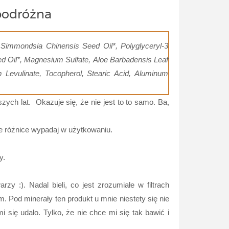
 podróżna
, Simmondsia Chinensis Seed Oil*, Polyglyceryl-3
ed Oil*, Magnesium Sulfate, Aloe Barbadensis Leaf
 Levulinate, Tocopherol, Stearic Acid, Aluminum
szych lat. Okazuje się, że nie jest to to samo. Ba,
owe różnice wypadaj w użytkowaniu.
y.
rzy :). Nadal bieli, co jest zrozumiałe w filtrach
m. Pod minerały ten produkt u mnie niestety się nie
ię udało. Tylko, że nie chce mi się tak bawić i