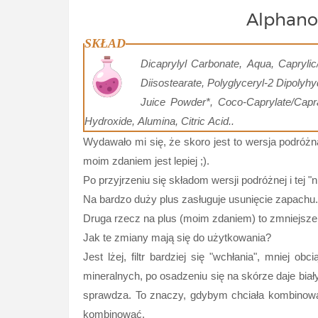
Alphanov
SKŁAD
Dicaprylyl Carbonate, Aqua, Caprylic
Diisostearate, Polyglyceryl-2 Dipolyh
Juice Powder*, Coco-Caprylate/Capra
Hydroxide, Alumina, Citric Acid..
Wydawało mi się, że skoro jest to wersja podróżna,
moim zdaniem jest lepiej ;).
Po przyjrzeniu się składom wersji podróżnej i tej 
Na bardzo duży plus zasługuje usunięcie zapachu. 
Druga rzecz na plus (moim zdaniem) to zmniejszenie 
Jak te zmiany mają się do użytkowania?
Jest lżej, filtr bardziej się "wchłania", mniej o
mineralnych, po osadzeniu się na skórze daje biały
sprawdza. To znaczy, gdybym chciała kombinować
kombinować.