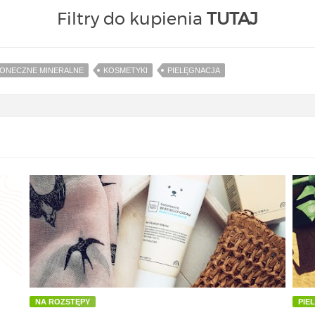
Filtry do kupienia
TUTAJ
ŁONECZNE MINERALNE
KOSMETYKI
PIELĘGNACJA
NA ROZSTĘPY
PIE