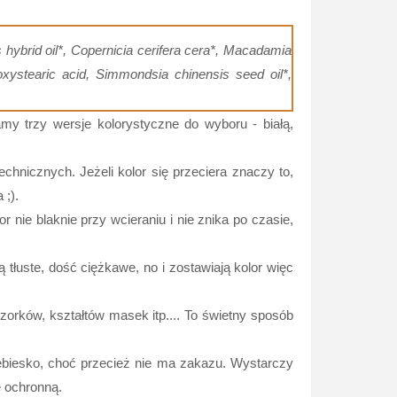
s hybrid oil*, Copernicia cerifera cera*, Macadamia
roxystearic acid, Simmondsia chinensis seed oil*,
amy trzy wersje kolorystyczne do wyboru - białą,
chnicznych. Jeżeli kolor się przeciera znaczy to,
 ;).
 nie blaknie przy wcieraniu i nie znika po czasie,
są tłuste, dość ciężkawe, no i zostawiają kolor więc
orków, kształtów masek itp.... To świetny sposób
iebiesko, choć przecież nie ma zakazu. Wystarczy
 ochronną.