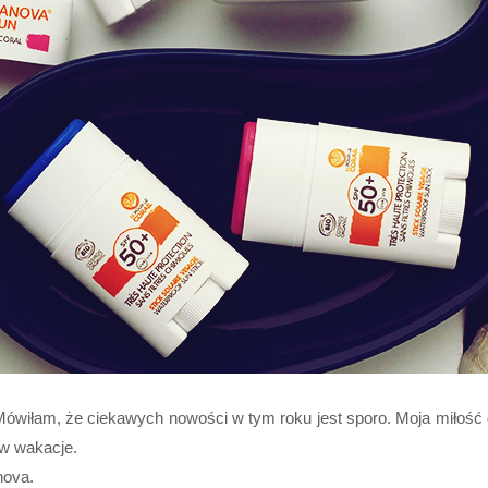
Mówiłam, że ciekawych nowości w tym roku jest sporo. Moja miłość do
 w wakacje.
nova.