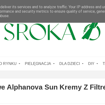
eliver its services and to analyze traffic. Your IP address and 
ormance and security metrics to ensure quality of service, gen
abuse.
D RYNKU
PIELĘGNACJA
DLA DZIECI
DIY
T
e Alphanova Sun Kremy Z Filt