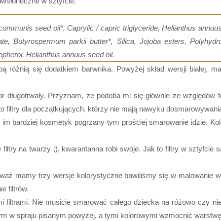
ciwsłoneczne w sztyfcie.
communis seed oil*, Caprylic / capric triglyceride, Helianthus annuu
ate, Butyrospermum parkii butter*, Silica, Jojoba esters, Polyhyd
opherol, Helianthus annuus seed oil.
obą różnią się dodatkiem barwnika. Powyżej skład wersji białej, m
lor długotrwały. Przyznam, że podoba mi się głównie ze względów te
to filtry dla początkujących, którzy nie mają nawyku dosmarowywania
 im bardziej kosmetyk pogrzany tym prościej smarowanie idzie. Kolor
iltry na twarzy ;), kwarantanna robi swoje. Jak to filtry w sztyfcie 
ieważ mamy trzy wersje kolorystyczne bawiliśmy się w malowanie wz
 filtrów.
mi filtrami. Nie musicie smarować całego dziecka na różowo czy n
ym w spraju pisanym powyżej, a tymi kolorowymi wzmocnić warstwę