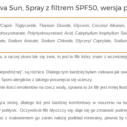
a Sun, Spray z filtrem SPF50, wersja
/Capric Triglyceride, Titanium Dioxide, Glycerin, Coconut Alkanes
ydroxystearate, Polyhydroxystearic Acid, Calophyllum Inophyllum Se
te, Sodium Anisate, Sodium Chloride, Glyceryl Caprylate, Sodium
 a raczej skoro tak się zwie, to jest to filtr który znam z wcześniej
"niepodróżnej", są różnice. Dlatego tym bardziej byłam ciekawa jak 
Sporo alergików z takiego posunięcia się ucieszy.
ilości emolientów na rzecz wody, sprawia to że filtr jest mniej tłust
bciąża skórę, dlatego też jest bardziej komfortowy w noszeniu na twa
 pobłysk. Oczywiście filtr błyszczy się, daje się go zmatowić pudre
 z matowieniem go zanim nałożę podkład mineralny, pewnie by mi s