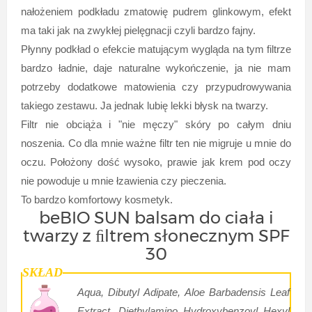
nałożeniem podkładu zmatowię pudrem glinkowym, efekt
ma taki jak na zwykłej pielęgnacji czyli bardzo fajny.
Płynny podkład o efekcie matującym wygląda na tym filtrze
bardzo ładnie, daje naturalne wykończenie, ja nie mam
potrzeby dodatkowe matowienia czy przypudrowywania
takiego zestawu. Ja jednak lubię lekki błysk na twarzy.
Filtr nie obciąża i "nie męczy" skóry po całym dniu
noszenia. Co dla mnie ważne filtr ten nie migruje u mnie do
oczu. Położony dość wysoko, prawie jak krem pod oczy
nie powoduje u mnie łzawienia czy pieczenia.
To bardzo komfortowy kosmetyk.
beBIO SUN balsam do ciała i
twarzy z ﬁltrem słonecznym SPF
30
SKŁAD
Aqua, Dibutyl Adipate, Aloe Barbadensis Leaf
Extract, Diethylamino Hydroxybenzoyl Hexyl