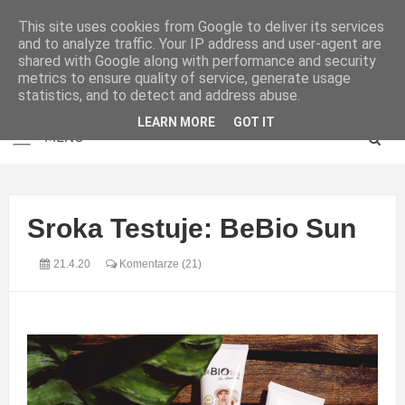
This site uses cookies from Google to deliver its services
and to analyze traffic. Your IP address and user-agent are
shared with Google along with performance and security
metrics to ensure quality of service, generate usage
statistics, and to detect and address abuse.
LEARN MORE
GOT IT
Sroka Testuje: BeBio Sun
21.4.20
Komentarze (21)