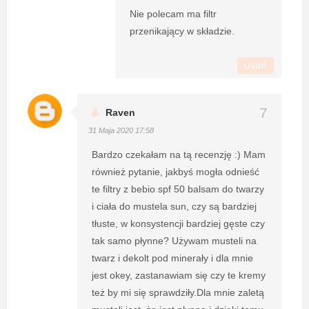
Nie polecam ma filtr
przenikający w składzie.
Usuń
Raven
31 Maja 2020 17:58
Bardzo czekałam na tą recenzję :) Mam
również pytanie, jakbyś mogła odnieść
te filtry z bebio spf 50 balsam do twarzy
i ciała do mustela sun, czy są bardziej
tłuste, w konsystencji bardziej gęste czy
tak samo płynne? Używam musteli na
twarz i dekolt pod minerały i dla mnie
jest okey, zastanawiam się czy te kremy
też by mi się sprawdziły.Dla mnie zaletą