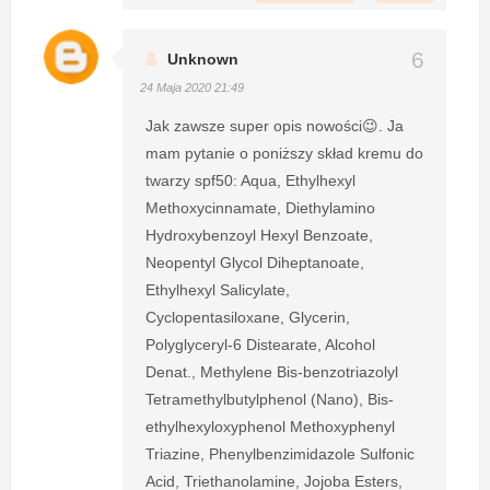
Unknown
24 Maja 2020 21:49
Jak zawsze super opis nowości😉. Ja
mam pytanie o poniższy skład kremu do
twarzy spf50: Aqua, Ethylhexyl
Methoxycinnamate, Diethylamino
Hydroxybenzoyl Hexyl Benzoate,
Neopentyl Glycol Diheptanoate,
Ethylhexyl Salicylate,
Cyclopentasiloxane, Glycerin,
Polyglyceryl-6 Distearate, Alcohol
Denat., Methylene Bis-benzotriazolyl
Tetramethylbutylphenol (Nano), Bis-
ethylhexyloxyphenol Methoxyphenyl
Triazine, Phenylbenzimidazole Sulfonic
Acid, Triethanolamine, Jojoba Esters,