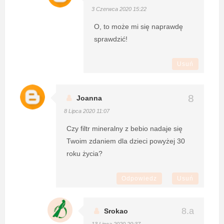
3 Czerwca 2020 15:22
O, to może mi się naprawdę
sprawdzić!
Usuń
Joanna
8 Lipca 2020 11:07
Czy filtr mineralny z bebio nadaje się
Twoim zdaniem dla dzieci powyżej 30
roku życia?
Odpowiedz
Usuń
Srokao