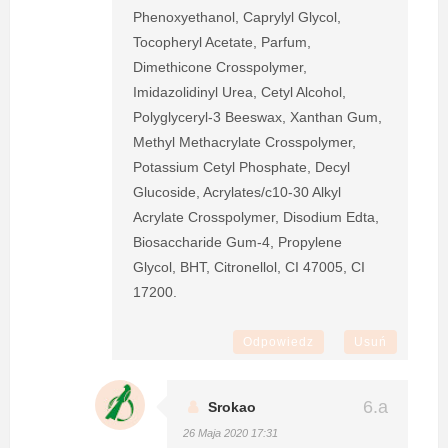
Phenoxyethanol, Caprylyl Glycol,
Tocopheryl Acetate, Parfum,
Dimethicone Crosspolymer,
Imidazolidinyl Urea, Cetyl Alcohol,
Polyglyceryl-3 Beeswax, Xanthan Gum,
Methyl Methacrylate Crosspolymer,
Potassium Cetyl Phosphate, Decyl
Glucoside, Acrylates/c10-30 Alkyl
Acrylate Crosspolymer, Disodium Edta,
Biosaccharide Gum-4, Propylene
Glycol, BHT, Citronellol, CI 47005, CI
17200.
Odpowiedz
Usuń
Srokao
26 Maja 2020 17:31