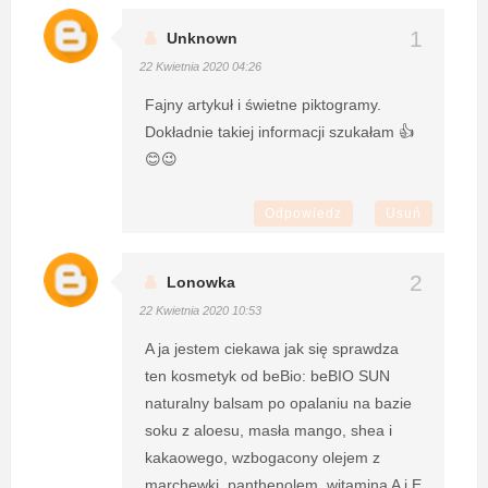
Unknown
22 Kwietnia 2020 04:26
Fajny artykuł i świetne piktogramy.
Dokładnie takiej informacji szukałam 👍
😊😉
Odpowiedz
Usuń
Lonowka
22 Kwietnia 2020 10:53
A ja jestem ciekawa jak się sprawdza
ten kosmetyk od beBio: beBIO SUN
naturalny balsam po opalaniu na bazie
soku z aloesu, masła mango, shea i
kakaowego, wzbogacony olejem z
marchewki, panthenolem, witaminą A i E