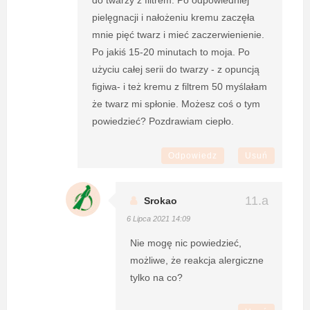
pielęgnacji i nałożeniu kremu zaczęła
mnie pięć twarz i mieć zaczerwienienie.
Po jakiś 15-20 minutach to moja. Po
użyciu całej serii do twarzy - z opuncją
figiwa- i też kremu z filtrem 50 myślałam
że twarz mi spłonie. Możesz coś o tym
powiedzieć? Pozdrawiam ciepło.
Odpowiedz
Usuń
Srokao
6 Lipca 2021 14:09
Nie mogę nic powiedzieć,
możliwe, że reakcja alergiczne
tylko na co?