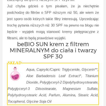
Już chyba gdzieś o tym pisałam, że ja niechętnie
podchodzę do filtrów o SFP niższym niż 50, ale wiem że
jest sporo osób których takie filtry interesują. Uprzedzając
trochę pytania niższych niż 30 SPF na pewno na blogu nie
będzie - wyjątek mogą stanowić kremy pielęgnacyjne z
filtrami, ale to będą prawdziwe wyjątki.
beBIO SUN krem z filtrem
MINERALNYM do ciała i twarzy
SPF 30
SKŁAD
Aqua, Caprylic/Capric Triglyceride, Glycerin**,
Aloe Barbadensis Leaf Extract*, Titanium
Dioxide, Polyglyceryl-2 Dipolyhydroxystearate,
Polyglyceryl-3 Diisostearate, Magnesium Sulfate,
Polyhydroxystearic Acid, Parfum, Alumina, Stearic Acid,
Tocopherol, Glycine Soja Oil