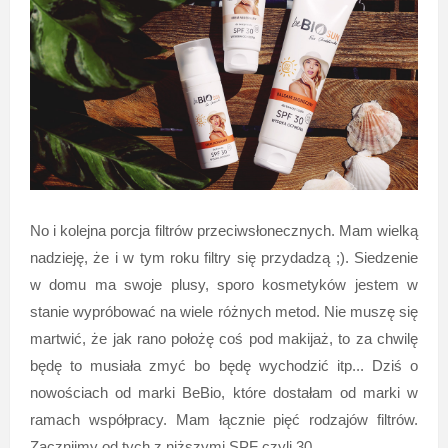
No i kolejna porcja filtrów przeciwsłonecznych. Mam wielką
nadzieję, że i w tym roku filtry się przydadzą ;). Siedzenie
w domu ma swoje plusy, sporo kosmetyków jestem w
stanie wypróbować na wiele różnych metod. Nie muszę się
martwić, że jak rano położę coś pod makijaż, to za chwilę
będę to musiała zmyć bo będę wychodzić itp... Dziś o
nowościach od marki BeBio, które dostałam od marki w
ramach współpracy. Mam łącznie pięć rodzajów filtrów.
Zacznijmy od tych z niższymi SPF czyli 30.