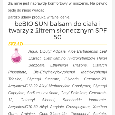
dla mnie jest naprawdę komfortowy w noszeniu. Na pewno
będę do niego wracać.
Bardzo udany produkt, w fajnej cenie.
beBIO SUN balsam do ciała i
twarzy z ﬁltrem słonecznym SPF
50
SKŁAD
Aqua, Dibutyl Adipate, Aloe Barbadensis Leaf
Extract, Diethylamino Hydroxybenzoyl Hexyl
Benzoate, Ethylhexyl Triazone, Distarch
Phosphate, Bis-Ethylhexyloxyphenol Methoxyphenyl
Triazine, Glyceryl Stearate, Glycerin, Ceteareth-20,
Acrylates/C12-22 Alkyl Methacrylate Copolymer, Glyceryl
Caprylate, Sodium Levulinate, Cetyl Palmitate, Ceteareth-
12, Cetearyl Alcohol, Saccharide Isomerate,
Acrylates/C10-30 Alkyl Acrylate Crosspolymer, Xanthan
Gum, Arginine, Coco-Glucoside, Tocopheryl Acetate,