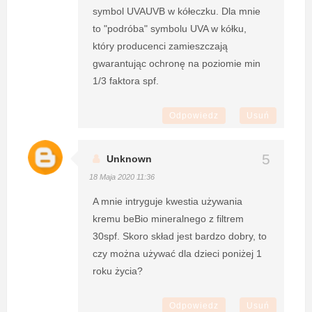
symbol UVAUVB w kółeczku. Dla mnie
to "podróba" symbolu UVA w kółku,
który producenci zamieszczają
gwarantując ochronę na poziomie min
1/3 faktora spf.
Odpowiedz
Usuń
Unknown
18 Maja 2020 11:36
A mnie intryguje kwestia używania
kremu beBio mineralnego z filtrem
30spf. Skoro skład jest bardzo dobry, to
czy można używać dla dzieci poniżej 1
roku życia?
Odpowiedz
Usuń