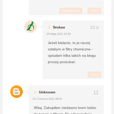
Odpowiedz
Usuń
Srokao
24 Maja 2021 16:50
Jeżeli bielacto, to ja raczej
szłabym w filtry chemiczne -
opisałam kilka takich na blogu
proszę poszukać.
Usuń
Unknown
25 Czerwca 2021 08:41
Witaj. Zakupiłam niedawno krem bebio
do twarzy z filtrem. Po odpowiedniej