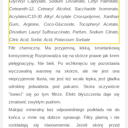
Glyceryl Caprylate, Sodium Levulinate, Cetyl Palmitate,
Ceteareth-12, Cetearyl Alcohol, Saccharide Isomerate,
Acrylates/C10-30 Alkyl Acrylate Crosspolymer, Xanthan
Gum, Arginine, Coco-Glucoside, Tocopheryl Acetate,
Disodium Lauryl Sulfosuccinate, Parfum, Sodium Citrate,
Citric Acid, Sorbic Acid, Potassium Sorbate
Filtr chemiczny. Ma przyjemną, lekką, śmietankową
konsystencję Rozprowadza się na skórze prawie jak krem
pielęgnacyjny. Nie bieli. Po wchłonięciu się pozostawia
wyczuwalną warstwę na skórze, ale nie jest ona
nieprzyjemnie tłusta, nie jest też wcale lepka, jest gładka
odrobinę jedwabista pod palcami. Skóra oczywiście
"świeci" się po tym filtrze. Efekt błyszczenia daje się
zmatowić zwykłym pudrem.
Makijaż mineralny bez odpowiedniego podkładu nie do
końca u mnie się dobrze sprawuje. Filtry plamią i nie
rozkładają się równomiernie. Jeżeli skórę przed