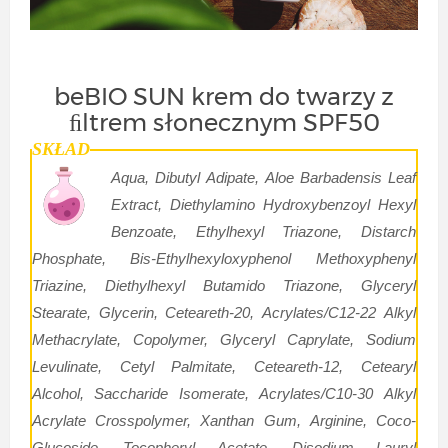
beBIO SUN krem do twarzy z
ﬁltrem słonecznym SPF50
SKŁAD
Aqua, Dibutyl Adipate, Aloe Barbadensis Leaf
Extract, Diethylamino Hydroxybenzoyl Hexyl
Benzoate, Ethylhexyl Triazone, Distarch
Phosphate, Bis-Ethylhexyloxyphenol Methoxyphenyl
Triazine, Diethylhexyl Butamido Triazone, Glyceryl
Stearate, Glycerin, Ceteareth-20, Acrylates/C12-22 Alkyl
Methacrylate, Copolymer, Glyceryl Caprylate, Sodium
Levulinate, Cetyl Palmitate, Ceteareth-12, Cetearyl
Alcohol, Saccharide Isomerate, Acrylates/C10-30 Alkyl
Acrylate Crosspolymer, Xanthan Gum, Arginine, Coco-
Glucoside, Tocopheryl Acetate, Disodium Lauryl