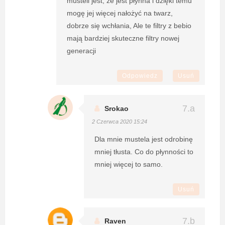
musteli jest, że jest płynna i dzięki temu
mogę jej więcej nałożyć na twarz,
dobrze się wchłania, Ale te filtry z bebio
mają bardziej skuteczne filtry nowej
generacji
Odpowiedz
Usuń
Srokao
2 Czerwca 2020 15:24
Dla mnie mustela jest odrobinę
mniej tłusta. Co do płynności to
mniej więcej to samo.
Usuń
Raven