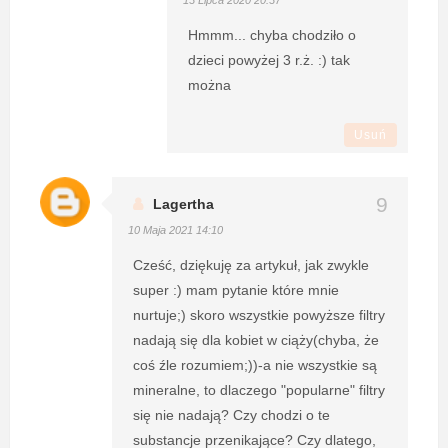
13 Lipca 2020 20:37
Hmmm... chyba chodziło o
dzieci powyżej 3 r.ż. :) tak
można
Usuń
Lagertha
10 Maja 2021 14:10
Cześć, dziękuję za artykuł, jak zwykle
super :) mam pytanie które mnie
nurtuje;) skoro wszystkie powyższe filtry
nadają się dla kobiet w ciąży(chyba, że
coś źle rozumiem;))-a nie wszystkie są
mineralne, to dlaczego "popularne" filtry
się nie nadają? Czy chodzi o te
substancje przenikające? Czy dlatego,