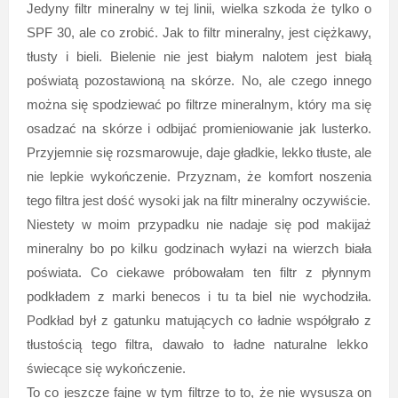
Jedyny filtr mineralny w tej linii, wielka szkoda że tylko o
SPF 30, ale co zrobić. Jak to filtr mineralny, jest ciężkawy,
tłusty i bieli. Bielenie nie jest białym nalotem jest białą
poświatą pozostawioną na skórze. No, ale czego innego
można się spodziewać po filtrze mineralnym, który ma się
osadzać na skórze i odbijać promieniowanie jak lusterko.
Przyjemnie się rozsmarowuje, daje gładkie, lekko tłuste, ale
nie lepkie wykończenie. Przyznam, że komfort noszenia
tego filtra jest dość wysoki jak na filtr mineralny oczywiście.
Niestety w moim przypadku nie nadaje się pod makijaż
mineralny bo po kilku godzinach wyłazi na wierzch biała
poświata. Co ciekawe próbowałam ten filtr z płynnym
podkładem z marki benecos i tu ta biel nie wychodziła.
Podkład był z gatunku matujących co ładnie współgrało z
tłustością tego filtra, dawało to ładne naturalne lekko
świecące się wykończenie.
To co jeszcze fajne w tym filtrze to to, że nie wysusza on