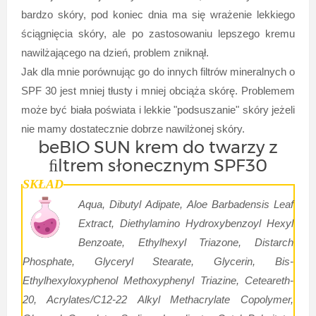
bardzo skóry, pod koniec dnia ma się wrażenie lekkiego
ściągnięcia skóry, ale po zastosowaniu lepszego kremu
nawilżającego na dzień, problem zniknął.
Jak dla mnie porównując go do innych filtrów mineralnych o
SPF 30 jest mniej tłusty i mniej obciąża skórę. Problemem
może być biała poświata i lekkie "podsuszanie" skóry jeżeli
nie mamy dostatecznie dobrze nawilżonej skóry.
beBIO SUN krem do twarzy z
ﬁltrem słonecznym SPF30
SKŁAD
Aqua, Dibutyl Adipate, Aloe Barbadensis Leaf
Extract, Diethylamino Hydroxybenzoyl Hexyl
Benzoate, Ethylhexyl Triazone, Distarch
Phosphate, Glyceryl Stearate, Glycerin, Bis-
Ethylhexyloxyphenol Methoxyphenyl Triazine, Ceteareth-
20, Acrylates/C12-22 Alkyl Methacrylate Copolymer,