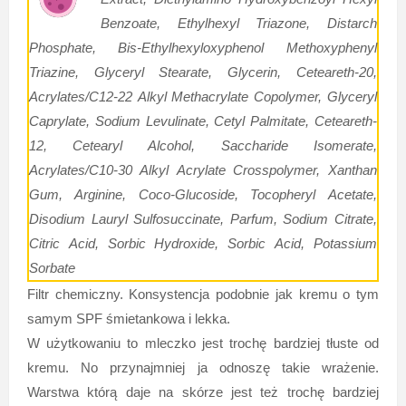
Benzoate, Ethylhexyl Triazone, Distarch
Phosphate, Bis-Ethylhexyloxyphenol Methoxyphenyl
Triazine, Glyceryl Stearate, Glycerin, Ceteareth-20,
Acrylates/C12-22 Alkyl Methacrylate Copolymer, Glyceryl
Caprylate, Sodium Levulinate, Cetyl Palmitate, Ceteareth-
12, Cetearyl Alcohol, Saccharide Isomerate,
Acrylates/C10-30 Alkyl Acrylate Crosspolymer, Xanthan
Gum, Arginine, Coco-Glucoside, Tocopheryl Acetate,
Disodium Lauryl Sulfosuccinate, Parfum, Sodium Citrate,
Citric Acid, Sorbic Hydroxide, Sorbic Acid, Potassium
Sorbate
Filtr chemiczny. Konsystencja podobnie jak kremu o tym
samym SPF śmietankowa i lekka.
W użytkowaniu to mleczko jest trochę bardziej tłuste od
kremu. No przynajmniej ja odnoszę takie wrażenie.
Warstwa którą daje na skórze jest też trochę bardziej