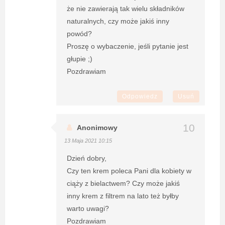
że nie zawierają tak wielu składników
naturalnych, czy może jakiś inny
powód?
Proszę o wybaczenie, jeśli pytanie jest
głupie ;)
Pozdrawiam
Odpowiedz
Usuń
Anonimowy
13 Maja 2021 10:15
Dzień dobry,
Czy ten krem poleca Pani dla kobiety w
ciąży z bielactwem? Czy może jakiś
inny krem z filtrem na lato też byłby
warto uwagi?
Pozdrawiam