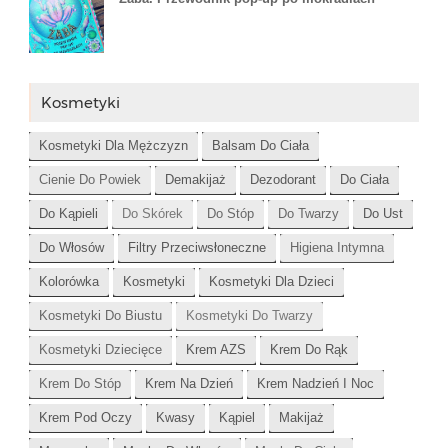
Kosmetyki
Kosmetyki Dla Mężczyzn
Balsam Do Ciała
Cienie Do Powiek
Demakijaż
Dezodorant
Do Ciała
Do Kąpieli
Do Skórek
Do Stóp
Do Twarzy
Do Ust
Do Włosów
Filtry Przeciwsłoneczne
Higiena Intymna
Kolorówka
Kosmetyki
Kosmetyki Dla Dzieci
Kosmetyki Do Biustu
Kosmetyki Do Twarzy
Kosmetyki Dziecięce
Krem AZS
Krem Do Rąk
Krem Do Stóp
Krem Na Dzień
Krem Nadzień I Noc
Krem Pod Oczy
Kwasy
Kąpiel
Makijaż