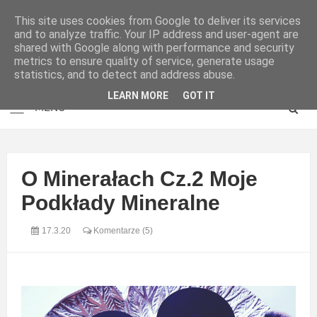
This site uses cookies from Google to deliver its services
and to analyze traffic. Your IP address and user-agent are
shared with Google along with performance and security
metrics to ensure quality of service, generate usage
statistics, and to detect and address abuse.
LEARN MORE
GOT IT
O Minerałach Cz.2 Moje
Podkłady Mineralne
17.3.20
Komentarze (5)