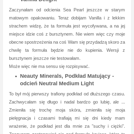
Zaczynałam od odcienia Sea Pearl jeszcze w starym
matowym opakowaniu. Teraz dobijam Vanilla i z lekkim
strachem widzę, że ta formuła jest wycofywana, a na jej
miejsce idzie coś z bursztynem. Nie wiem więc czy moje
obecne spostrzeżenia na coś Wam się przydadzą skoro za
chwilę ta formuła będzie nie do kupienia. Wersji z
bursztynem jeszcze nie testowałam.
Może więc nie ma sensu się rozpisywać.
Neauty Minerals, Podkład Matujący -
odcień Neutral Medium Light
To był mój pierwszy trafiony podkład od dłuższego czasu.
Zachwycałam się długo i nadal bardzo go lubię, ale ...
Zmieniła się trochę moja skóra, zmieniła się moja
pielęgnacja i czasami trafiają mi się dni kiedy mam
wrażenie, że podkład jest dla mnie za "suchy i ciężki".