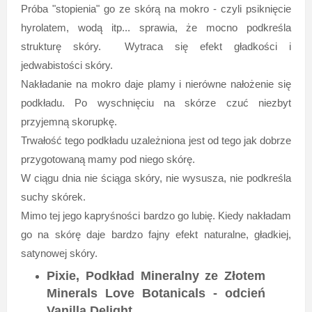
Próba "stopienia" go ze skórą na mokro - czyli psiknięcie
hyrolatem, wodą itp... sprawia, że mocno podkreśla
strukturę skóry. Wytraca się efekt gładkości i
jedwabistości skóry.
Nakładanie na mokro daje plamy i nierówne nałożenie się
podkładu. Po wyschnięciu na skórze czuć niezbyt
przyjemną skorupkę.
Trwałość tego podkładu uzależniona jest od tego jak dobrze
przygotowaną mamy pod niego skórę.
W ciągu dnia nie ściąga skóry, nie wysusza, nie podkreśla
suchy skórek.
Mimo tej jego kapryśności bardzo go lubię. Kiedy nakładam
go na skórę daje bardzo fajny efekt naturalne, gładkiej,
satynowej skóry.
Pixie, Podkład Mineralny ze Złotem
Minerals Love Botanicals - odcień
Vanilla Delight