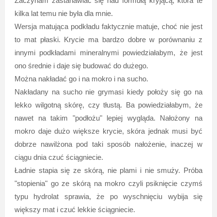
Zaczynam zastanawiać się nad formułą kryjącą, która te
kilka lat temu nie była dla mnie.
Wersja matująca podkładu faktycznie matuje, choć nie jest
to mat płaski. Krycie ma bardzo dobre w porównaniu z
innymi podkładami mineralnymi powiedziałabym, że jest
ono średnie i daje się budować do dużego.
Można nakładać go i na mokro i na sucho.
Nakładany na sucho nie grymasi kiedy położy się go na
lekko wilgotną skórę, czy tłustą. Ba powiedziałabym, że
nawet na takim "podłożu" lepiej wygląda. Nałożony na
mokro daje dużo większe krycie, skóra jednak musi być
dobrze nawilżona pod taki sposób nałożenie, inaczej w
ciągu dnia czuć ściągniecie.
Ładnie stapia się ze skórą, nie plami i nie smuży. Próba
"stopienia" go ze skórą na mokro czyli psiknięcie czymś
typu hydrolat sprawia, że po wyschnięciu wybija się
większy mat i czuć lekkie ściągniecie.