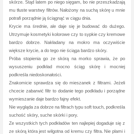
skórze. Stąd latem po niego sięgam, bo nie przeszkadzają
mu tłuste warstwy filtrów. Nałożony na suchą skórę u mnie
potrafi porządnie ją ściągnąć w ciągu dnia.
Krycie ma średnie, ale daje się je budować do dużego.
Utrzymuje kosmetyki kolorowe czy to sypkie czy kremowe
bardzo dobrze. Nakładany na mokro ma oczywiście
większe krycie, a do tego nie ściąga bardzo skóry.
Próba stopienia go ze skórą na morko sprawia, że po
wysuszeniu podkład mocno ściąg skórę i mocniej
podkreśla niedoskonałości.
Znakomicie sprawdza się do mieszanek z filtrami. Jeżeli
chcecie zabarwić filtr to dodanie tego podkładu i porządne
wymieszanie daje bardzo fajny efekt.
Nie wygląda za dobrze na filtrach typu soft touch, podkreśla
suchość skóry, suche skórki i pory.
Ze wszystkich tych podkładów ten najlepiej dogaduje się z
ze skórą która jest wilgotna od kremu czy filtra. Nie plami i