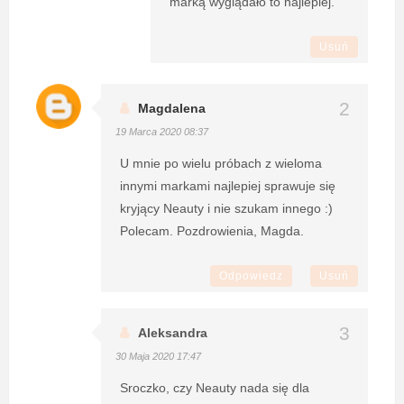
marką wyglądało to najlepiej.
Usuń
Magdalena
19 Marca 2020 08:37
U mnie po wielu próbach z wieloma
innymi markami najlepiej sprawuje się
kryjący Neauty i nie szukam innego :)
Polecam. Pozdrowienia, Magda.
Odpowiedz
Usuń
Aleksandra
30 Maja 2020 17:47
Sroczko, czy Neauty nada się dla