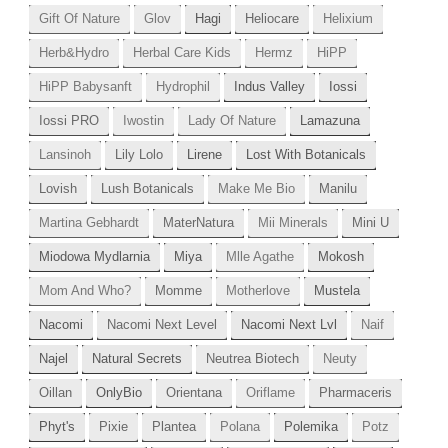
Gift Of Nature
Glov
Hagi
Heliocare
Helixium
Herb&Hydro
Herbal Care Kids
Hermz
HiPP
HiPP Babysanft
Hydrophil
Indus Valley
Iossi
Iossi PRO
Iwostin
Lady Of Nature
Lamazuna
Lansinoh
Lily Lolo
Lirene
Lost With Botanicals
Lovish
Lush Botanicals
Make Me Bio
Manilu
Martina Gebhardt
MaterNatura
Mii Minerals
Mini U
Miodowa Mydlarnia
Miya
Mlle Agathe
Mokosh
Mom And Who?
Momme
Motherlove
Mustela
Nacomi
Nacomi Next Level
Nacomi Next Lvl
Naif
Najel
Natural Secrets
Neutrea Biotech
Neuty
Oillan
OnlyBio
Orientana
Oriflame
Pharmaceris
Phyt's
Pixie
Plantea
Polana
Polemika
Potz