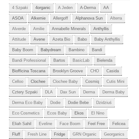
4 Szpaki
4organic
A Jeden
A-Derma
AA
ASOA
Alkemie
Allergoff
Alphanova Sun
Alterra
Alverde
Amilie
Annabelle Minerals
Anthyllis
Attitude
Avene
Azeta Bio
Babo
Baby Anthyllis
Baby Boom
Babydream
Bambino
Bandi
Bandi Professional
Bartos
BasicLab
Bielenda
Biofficina Toscana
Brooklyn Groove
CHO
Casida
Celloo
Clochee
Clochee Baby
Cosmiq
Cutis Mini
Cztery Szpaki
DLA
Dax Sun
Derma
Derma Baby
Derma Eco Baby
Dodie
Dodie Bebe
Dzidziuś
Eco Cosmetics
Ecos Baby
Ekos
El Nino
Eliah Sahil
Eveline
Face Boom
Feel Free
Felicea
Fluff
Fresh Line
Fridge
GRN Organic
Georganics