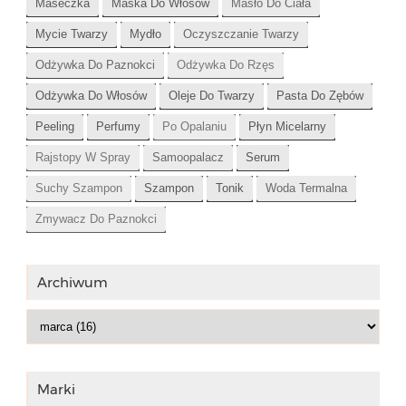
Maseczka
Maska Do Włosów
Masło Do Ciała
Mycie Twarzy
Mydło
Oczyszczanie Twarzy
Odżywka Do Paznokci
Odżywka Do Rzęs
Odżywka Do Włosów
Oleje Do Twarzy
Pasta Do Zębów
Peeling
Perfumy
Po Opalaniu
Płyn Micelarny
Rajstopy W Spray
Samoopalacz
Serum
Suchy Szampon
Szampon
Tonik
Woda Termalna
Zmywacz Do Paznokci
Archiwum
Marki