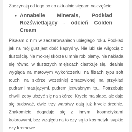
Zaczynają od tego po co aktualnie sięgam najczęściej
Annabelle Minerals, Podkład
Rozświetlający - odcień Golden
Cream
Pisałam o nim w zaczarowaniach ubiegłego roku. Podkład
jak na mój gust jest dość kapryśny. Nie lubi się wilgocią z
tłustością. Na mokrej skórze u mnie robi plamy, nie nakłada
się równo, w tłustszych miejscach ciastkuje się. Idealnie
wygląda na matowym wykończeniu, na filtrach typu soft
touch, na skórze wcześniej zmatowionej na przykład
pudrami matującymi, pudrem jedwabnym itp... Potrzebuje
chwili, żeby ułożyć się na skórze. Krycie ma słabe, ale daje
się budować, dwie trzy warstwy dają już krycie średnie.
Znakomicie dogaduje się z innymi kosmetykami
kolorowymi, bez względu na to czy są to kosmetyki sypkie
czy kremowe.