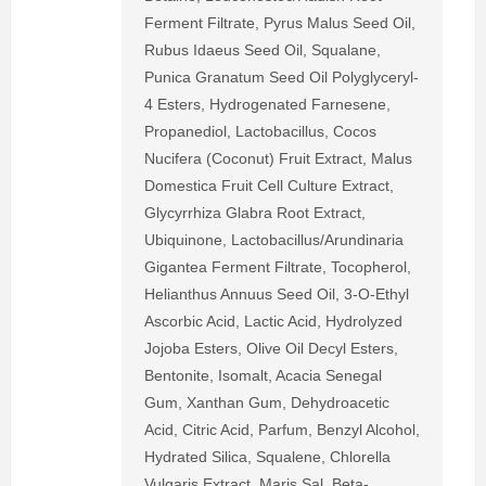
Ferment Filtrate, Pyrus Malus Seed Oil,
Rubus Idaeus Seed Oil, Squalane,
Punica Granatum Seed Oil Polyglyceryl-
4 Esters, Hydrogenated Farnesene,
Propanediol, Lactobacillus, Cocos
Nucifera (Coconut) Fruit Extract, Malus
Domestica Fruit Cell Culture Extract,
Glycyrrhiza Glabra Root Extract,
Ubiquinone, Lactobacillus/Arundinaria
Gigantea Ferment Filtrate, Tocopherol,
Helianthus Annuus Seed Oil, 3-O-Ethyl
Ascorbic Acid, Lactic Acid, Hydrolyzed
Jojoba Esters, Olive Oil Decyl Esters,
Bentonite, Isomalt, Acacia Senegal
Gum, Xanthan Gum, Dehydroacetic
Acid, Citric Acid, Parfum, Benzyl Alcohol,
Hydrated Silica, Squalene, Chlorella
Vulgaris Extract, Maris Sal, Beta-