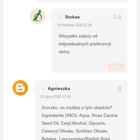
Srokao
14 Kwietnia 2020 11:26
Wszystko zależy od
indywidualnych preferencji
skóry.
Usuń
Agnieszka
15 Lipca 2020 17:00
Sroczko, co myślisz o tym składzie?
Ingredients (INCI): Aqua, Rosa Canina
Seed Oil, Cetyl Alcohol, Glycerin,
Cetearyl Olivate, Sorbitan Olivate,
Betaine, Leuconostoc/Radish Root