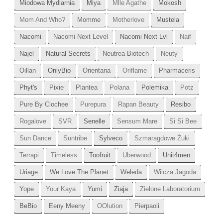
Miodowa Mydlarnia
Miya
Mlle Agathe
Mokosh
Mom And Who?
Momme
Motherlove
Mustela
Nacomi
Nacomi Next Level
Nacomi Next Lvl
Naif
Najel
Natural Secrets
Neutrea Biotech
Neuty
Oillan
OnlyBio
Orientana
Oriflame
Pharmaceris
Phyt's
Pixie
Plantea
Polana
Polemika
Potz
Pure By Clochee
Purepura
Rapan Beauty
Resibo
Rogalove
SVR
Senelle
Sensum Mare
Si Si Bee
Sun Dance
Suntribe
Sylveco
Szmaragdowe Żuki
Terrapi
Timeless
Toofruit
Uberwood
Unit4men
Uriage
We Love The Planet
Weleda
Wilcza Jagoda
Yope
Your Kaya
Yumi
Ziaja
Zielone Laboratorium
BeBio
Eeny Meeny
OOlution
Pierpaoli