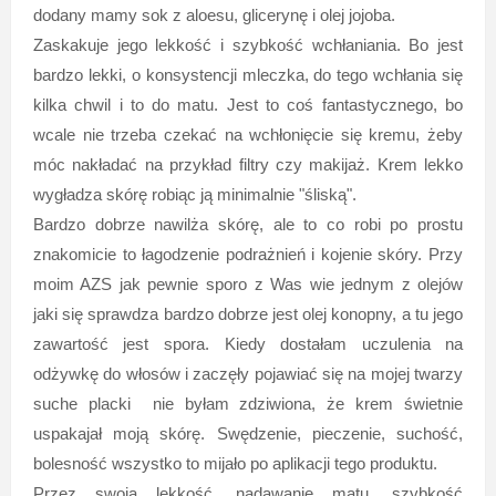
dodany mamy sok z aloesu, glicerynę i olej jojoba.
Zaskakuje jego lekkość i szybkość wchłaniania. Bo jest
bardzo lekki, o konsystencji mleczka, do tego wchłania się
kilka chwil i to do matu. Jest to coś fantastycznego, bo
wcale nie trzeba czekać na wchłonięcie się kremu, żeby
móc nakładać na przykład filtry czy makijaż. Krem lekko
wygładza skórę robiąc ją minimalnie "śliską".
Bardzo dobrze nawilża skórę, ale to co robi po prostu
znakomicie to łagodzenie podrażnień i kojenie skóry. Przy
moim AZS jak pewnie sporo z Was wie jednym z olejów
jaki się sprawdza bardzo dobrze jest olej konopny, a tu jego
zawartość jest spora. Kiedy dostałam uczulenia na
odżywkę do włosów i zaczęły pojawiać się na mojej twarzy
suche placki nie byłam zdziwiona, że krem świetnie
uspakajał moją skórę. Swędzenie, pieczenie, suchość,
bolesność wszystko to mijało po aplikacji tego produktu.
Przez swoją lekkość, nadawanie matu, szybkość