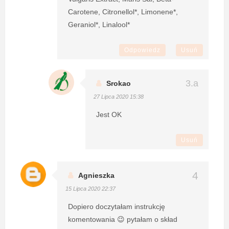
Carotene, Citronellol*, Limonene*,
Geraniol*, Linalool*
Odpowiedz
Usuń
Srokao
27 Lipca 2020 15:38
Jest OK
Usuń
Agnieszka
15 Lipca 2020 22:37
Dopiero doczytałam instrukcję
komentowania 😉 pytałam o skład