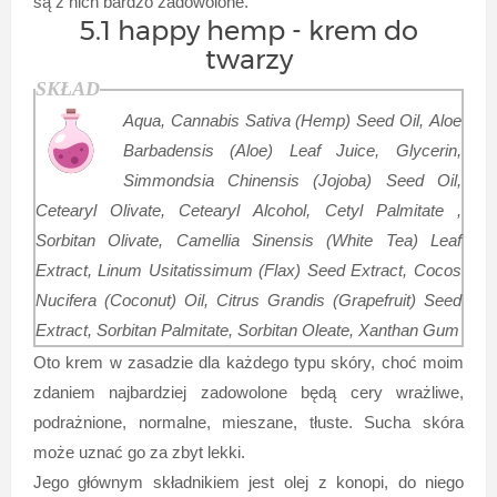
są z nich bardzo zadowolone.
5.1 happy hemp - krem do
twarzy
SKŁAD
Aqua, Cannabis Sativa (Hemp) Seed Oil, Aloe
Barbadensis (Aloe) Leaf Juice, Glycerin,
Simmondsia Chinensis (Jojoba) Seed Oil,
Cetearyl Olivate, Cetearyl Alcohol, Cetyl Palmitate ,
Sorbitan Olivate, Camellia Sinensis (White Tea) Leaf
Extract, Linum Usitatissimum (Flax) Seed Extract, Cocos
Nucifera (Coconut) Oil, Citrus Grandis (Grapefruit) Seed
Extract, Sorbitan Palmitate, Sorbitan Oleate, Xanthan Gum
Oto krem w zasadzie dla każdego typu skóry, choć moim
zdaniem najbardziej zadowolone będą cery wrażliwe,
podrażnione, normalne, mieszane, tłuste. Sucha skóra
może uznać go za zbyt lekki.
Jego głównym składnikiem jest olej z konopi, do niego