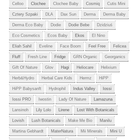
Celloo
Clochee
Clochee Baby
Cosmiq
Cutis Mini
Cztery Szpaki
DLA
Dax Sun
Derma
Derma Baby
Derma Eco Baby
Dodie
Dodie Bebe
Dzidziuś
Eco Cosmetics
Ecos Baby
Ekos
El Nino
Eliah Sahil
Eveline
Face Boom
Feel Free
Felicea
Fluff
Fresh Line
Fridge
GRN Organic
Georganics
Gift Of Nature
Glov
Hagi
Heliocare
Helixium
Herb&Hydro
Herbal Care Kids
Hermz
HiPP
HiPP Babysanft
Hydrophil
Indus Valley
Iossi
Iossi PRO
Iwostin
Lady Of Nature
Lamazuna
Lansinoh
Lily Lolo
Lirene
Lost With Botanicals
Lovish
Lush Botanicals
Make Me Bio
Manilu
Martina Gebhardt
MaterNatura
Mii Minerals
Mini U