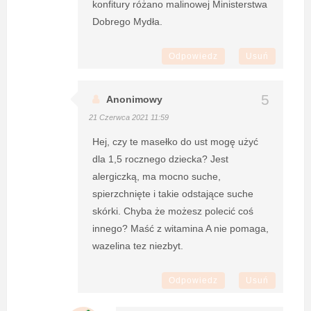
konfitury różano malinowej Ministerstwa
Dobrego Mydła.
Odpowiedz
Usuń
Anonimowy
21 Czerwca 2021 11:59
Hej, czy te masełko do ust mogę użyć
dla 1,5 rocznego dziecka? Jest
alergiczką, ma mocno suche,
spierzchnięte i takie odstające suche
skórki. Chyba że możesz polecić coś
innego? Maść z witamina A nie pomaga,
wazelina tez niezbyt.
Odpowiedz
Usuń