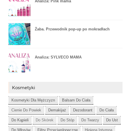
Analiza: Pink mama
Żaba. Przewodnik pop-up po mokradłach
Analiza: SYLVECO MAMA
Kosmetyki
Kosmetyki Dla Mężczyzn
Balsam Do Ciała
Cienie Do Powiek
Demakijaż
Dezodorant
Do Ciała
Do Kąpieli
Do Skórek
Do Stóp
Do Twarzy
Do Ust
Do Włosów
Filtry Przeciwsłoneczne
Higiena Intymna