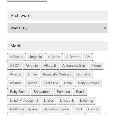
Archiwum
Marki
4 Szpaki
4organic
A Jeden
A-Derma
AA
ASOA
Alkemie
Allergoff
Alphanova Sun
Alterra
Alverde
Amilie
Annabelle Minerals
Anthyllis
Attitude
Avene
Azeta Bio
Babo
Baby Anthyllis
Baby Boom
Babydream
Bambino
Bandi
Bandi Professional
Bartos
BasicLab
Bielenda
Biofficina Toscana
Brooklyn Groove
CHO
Casida