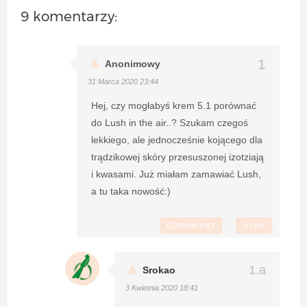
9 komentarzy:
Anonimowy
31 Marca 2020 23:44
Hej, czy mogłabyś krem 5.1 porównać
do Lush in the air..? Szukam czegoś
lekkiego, ale jednocześnie kojącego dla
trądzikowej skóry przesuszonej izotziają
i kwasami. Już miałam zamawiać Lush,
a tu taka nowość:)
Odpowiedz
Usuń
Srokao
3 Kwietnia 2020 18:41