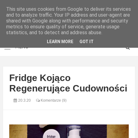
This site uses cookies from Google to deliver its services
and to analyze traffic. Your IP address and user-agent are
shared with Google along with performance and security
metrics to ensure quality of service, generate usage
statistics, and to detect and address abuse.
LEARN MORE
GOT IT
Fridge Kojąco
Regenerujące Cudowności
20.3.20
Komentarze (9)