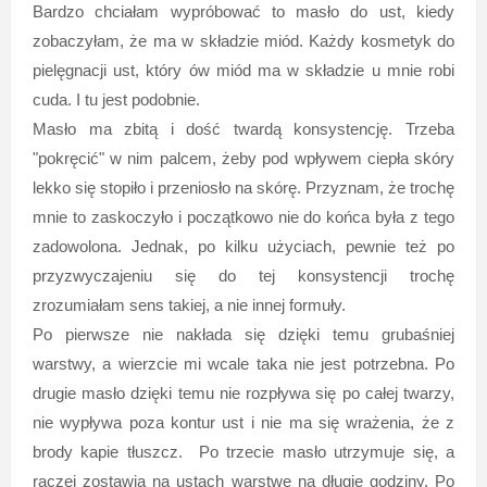
Bardzo chciałam wypróbować to masło do ust, kiedy
zobaczyłam, że ma w składzie miód. Każdy kosmetyk do
pielęgnacji ust, który ów miód ma w składzie u mnie robi
cuda. I tu jest podobnie.
Masło ma zbitą i dość twardą konsystencję. Trzeba
"pokręcić" w nim palcem, żeby pod wpływem ciepła skóry
lekko się stopiło i przeniosło na skórę. Przyznam, że trochę
mnie to zaskoczyło i początkowo nie do końca była z tego
zadowolona. Jednak, po kilku użyciach, pewnie też po
przyzwyczajeniu się do tej konsystencji trochę
zrozumiałam sens takiej, a nie innej formuły.
Po pierwsze nie nakłada się dzięki temu grubaśniej
warstwy, a wierzcie mi wcale taka nie jest potrzebna. Po
drugie masło dzięki temu nie rozpływa się po całej twarzy,
nie wypływa poza kontur ust i nie ma się wrażenia, że z
brody kapie tłuszcz. Po trzecie masło utrzymuje się, a
raczej zostawia na ustach warstwę na długie godziny. Po