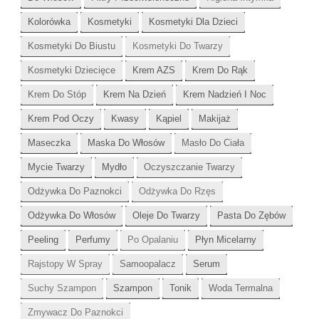
Kolorówka
Kosmetyki
Kosmetyki Dla Dzieci
Kosmetyki Do Biustu
Kosmetyki Do Twarzy
Kosmetyki Dziecięce
Krem AZS
Krem Do Rąk
Krem Do Stóp
Krem Na Dzień
Krem Nadzień I Noc
Krem Pod Oczy
Kwasy
Kąpiel
Makijaż
Maseczka
Maska Do Włosów
Masło Do Ciała
Mycie Twarzy
Mydło
Oczyszczanie Twarzy
Odżywka Do Paznokci
Odżywka Do Rzęs
Odżywka Do Włosów
Oleje Do Twarzy
Pasta Do Zębów
Peeling
Perfumy
Po Opalaniu
Płyn Micelarny
Rajstopy W Spray
Samoopalacz
Serum
Suchy Szampon
Szampon
Tonik
Woda Termalna
Zmywacz Do Paznokci