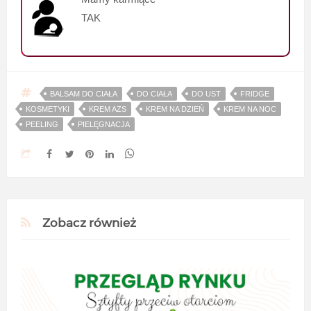
TAK
BALSAM DO CIAŁA
DO CIAŁA
DO UST
FRIDGE
KOSMETYKI
KREM AZS
KREM NA DZIEŃ
KREM NA NOC
PEELING
PIELĘGNACJA
Zobacz również