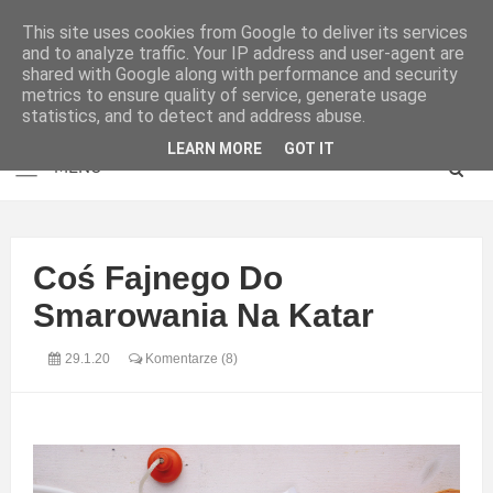
This site uses cookies from Google to deliver its services
and to analyze traffic. Your IP address and user-agent are
shared with Google along with performance and security
metrics to ensure quality of service, generate usage
statistics, and to detect and address abuse.
LEARN MORE
GOT IT
Coś Fajnego Do
Smarowania Na Katar
29.1.20
Komentarze (8)