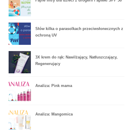
Fajne filtry dla dzieci z drogerii i apteki SPF 50
Słów kilka o parasolkach przeciwsłonecznych z
ochroną UV
3X krem do rąk: Nawilżający, Natłuszczający,
Regenerujący
Analiza: Pink mama
Analiza: Mangomica