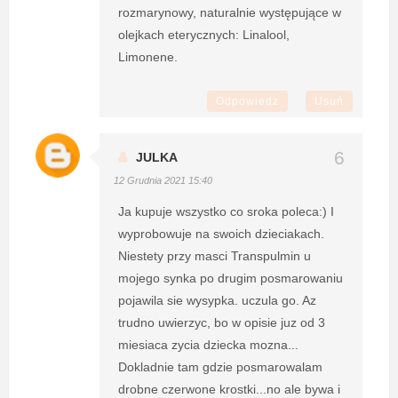
rozmarynowy, naturalnie występujące w
olejkach eterycznych: Linalool,
Limonene.
Odpowiedz
Usuń
JULKA
12 Grudnia 2021 15:40
Ja kupuje wszystko co sroka poleca:) I
wyprobowuje na swoich dzieciakach.
Niestety przy masci Transpulmin u
mojego synka po drugim posmarowaniu
pojawila sie wysypka. uczula go. Az
trudno uwierzyc, bo w opisie juz od 3
miesiaca zycia dziecka mozna...
Dokladnie tam gdzie posmarowalam
drobne czerwone krostki...no ale bywa i