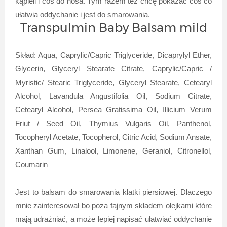
kąpieli i coś do nosa. Tym razem też chcę pokazać coś co
ułatwia oddychanie i jest do smarowania.
Transpulmin Baby Balsam mild
Skład: Aqua, Caprylic/Capric Triglyceride, Dicaprylyl Ether,
Glycerin, Glyceryl Stearate Citrate, Caprylic/Capric /
Myristic/ Stearic Triglyceride, Glyceryl Stearate, Cetearyl
Alcohol, Lavandula Angustifolia Oil, Sodium Citrate,
Cetearyl Alcohol, Persea Gratissima Oil, Illicium Verum
Friut / Seed Oil, Thymius Vulgaris Oil, Panthenol,
Tocopheryl Acetate, Tocopherol, Citric Acid, Sodium Ansate,
Xanthan Gum, Linalool, Limonene, Geraniol, Citronellol,
Coumarin
Jest to balsam do smarowania klatki piersiowej. Dlaczego
mnie zainteresował bo poza fajnym składem olejkami które
mają udrażniać, a może lepiej napisać ułatwiać oddychanie