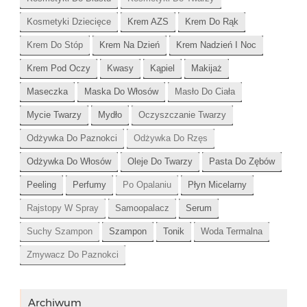
Kosmetyki Dziecięce
Krem AZS
Krem Do Rąk
Krem Do Stóp
Krem Na Dzień
Krem Nadzień I Noc
Krem Pod Oczy
Kwasy
Kąpiel
Makijaż
Maseczka
Maska Do Włosów
Masło Do Ciała
Mycie Twarzy
Mydło
Oczyszczanie Twarzy
Odżywka Do Paznokci
Odżywka Do Rzęs
Odżywka Do Włosów
Oleje Do Twarzy
Pasta Do Zębów
Peeling
Perfumy
Po Opalaniu
Płyn Micelarny
Rajstopy W Spray
Samoopalacz
Serum
Suchy Szampon
Szampon
Tonik
Woda Termalna
Zmywacz Do Paznokci
Archiwum