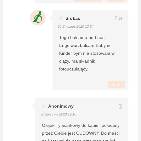
Srokao
30 Stycznia 2020 13:54
Tego balsamu pod nos
Engelwurzbalsam Baby &
Kinder bym nie stosowała w
ciąży, ma składnik
fotouczulający.
Usuń
Anonimowy
30 Stycznia 2020 19:16
Olejek Tymiankowy do kąpieli polecany
przez Ciebie jest CUDOWNY. Do maści