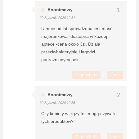
Anonimowy
29 Stycznia 2020 19:31
U mnie od lat sprawdzona jest maść
majerankowa -dostępna w każdej
aptece -cena około 3zł. Działa
przeciwbakteryjnie i łagodzi
podrażniony nosek.
Odpowiedz
Usuń
Anonimowy
30 Stycznia 2020 10:55
Czy kobiety w ciąży też mogą używać
tych produktów?
Odpowiedz
Usuń