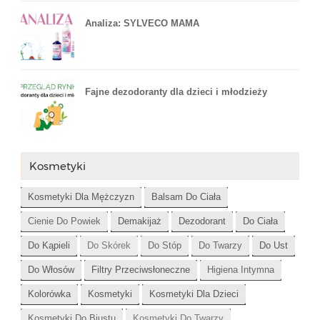
Analiza: SYLVECO MAMA
Fajne dezodoranty dla dzieci i młodzieży
Kosmetyki
Kosmetyki Dla Mężczyzn
Balsam Do Ciała
Cienie Do Powiek
Demakijaż
Dezodorant
Do Ciała
Do Kąpieli
Do Skórek
Do Stóp
Do Twarzy
Do Ust
Do Włosów
Filtry Przeciwsłoneczne
Higiena Intymna
Kolorówka
Kosmetyki
Kosmetyki Dla Dzieci
Kosmetyki Do Biustu
Kosmetyki Do Twarzy