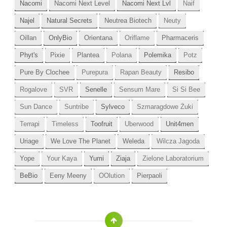
Nacomi
Nacomi Next Level
Nacomi Next Lvl
Naif
Najel
Natural Secrets
Neutrea Biotech
Neuty
Oillan
OnlyBio
Orientana
Oriflame
Pharmaceris
Phyt's
Pixie
Plantea
Polana
Polemika
Potz
Pure By Clochee
Purepura
Rapan Beauty
Resibo
Rogalove
SVR
Senelle
Sensum Mare
Si Si Bee
Sun Dance
Suntribe
Sylveco
Szmaragdowe Żuki
Terrapi
Timeless
Toofruit
Uberwood
Unit4men
Uriage
We Love The Planet
Weleda
Wilcza Jagoda
Yope
Your Kaya
Yumi
Ziaja
Zielone Laboratorium
BeBio
Eeny Meeny
OOlution
Pierpaoli