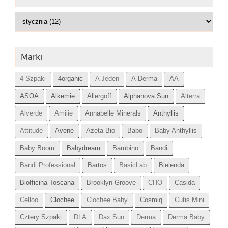
Marki
4 Szpaki
4organic
A Jeden
A-Derma
AA
ASOA
Alkemie
Allergoff
Alphanova Sun
Alterra
Alverde
Amilie
Annabelle Minerals
Anthyllis
Attitude
Avene
Azeta Bio
Babo
Baby Anthyllis
Baby Boom
Babydream
Bambino
Bandi
Bandi Professional
Bartos
BasicLab
Bielenda
Biofficina Toscana
Brooklyn Groove
CHO
Casida
Celloo
Clochee
Clochee Baby
Cosmiq
Cutis Mini
Cztery Szpaki
DLA
Dax Sun
Derma
Derma Baby