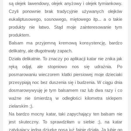
są olejek lawendowy, olejek anyżowy i olejek tymiankowy.
Czyli ponownie brak tradycyjnie używanych olejków
eukaliptusowego, sosnowego, miętowego itp... a o takie
produkty nie łatwo. Stąd moje zainteresowanie tym
produktem.
Balsam ma przyjemną kremową konsystencję, bardzo
delikatny, ale długotrwały zapach.
Działa delikatnie. To znaczy po aplikacji katar nie znika jak
ręką odjął, ale stopniowo nos się udrażnia. Po
posmarowaniu wieczorem klatki piersiowej moje dzieciaki
przesypiają noc bez duszenia się i budzenia. W ciągu dnia
dosmarowywyuję je tym balsamem raz lub dwa razy i co
ważne nie śmierdzą w odległości kilometra sklepem
zielarskim ;).
Na bardzo mocny katar, taki zapychający ten balsam nie
jest skuteczny. To sprawdziłam u siebie ;), na katar
zatykający jedną dziurkę nosa już fajnie działa. Ja lubię go