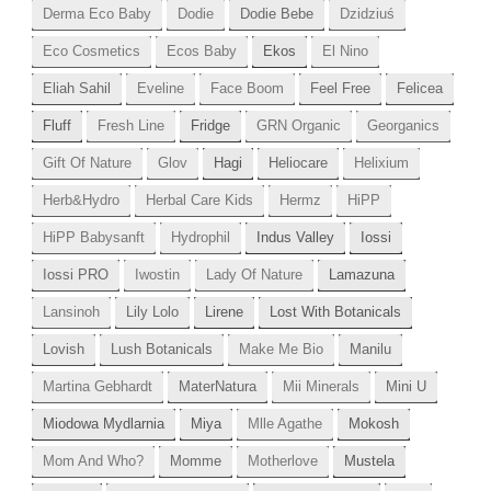
Derma Eco Baby
Dodie
Dodie Bebe
Dzidziuś
Eco Cosmetics
Ecos Baby
Ekos
El Nino
Eliah Sahil
Eveline
Face Boom
Feel Free
Felicea
Fluff
Fresh Line
Fridge
GRN Organic
Georganics
Gift Of Nature
Glov
Hagi
Heliocare
Helixium
Herb&Hydro
Herbal Care Kids
Hermz
HiPP
HiPP Babysanft
Hydrophil
Indus Valley
Iossi
Iossi PRO
Iwostin
Lady Of Nature
Lamazuna
Lansinoh
Lily Lolo
Lirene
Lost With Botanicals
Lovish
Lush Botanicals
Make Me Bio
Manilu
Martina Gebhardt
MaterNatura
Mii Minerals
Mini U
Miodowa Mydlarnia
Miya
Mlle Agathe
Mokosh
Mom And Who?
Momme
Motherlove
Mustela