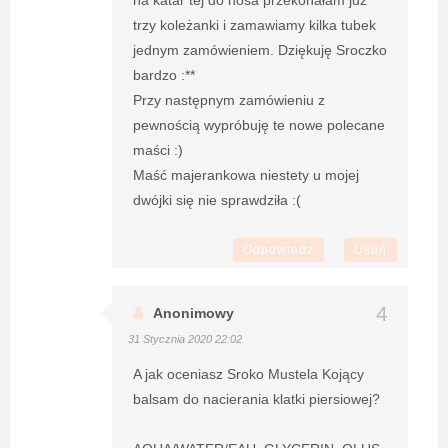
na katar tej do nosa przekonałam już
trzy koleżanki i zamawiamy kilka tubek
jednym zamówieniem. Dziękuję Sroczko
bardzo :**
Przy następnym zamówieniu z
pewnością wypróbuję te nowe polecane
maści :)
Maść majerankowa niestety u mojej
dwójki się nie sprawdziła :(
Odpowiedz
Usuń
Anonimowy
31 Stycznia 2020 22:02
A jak oceniasz Sroko Mustela Kojący
balsam do nacierania klatki piersiowej?