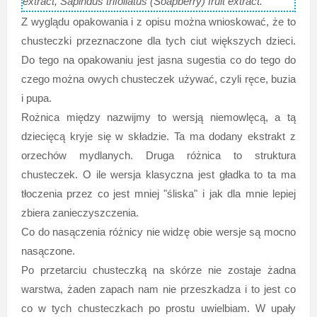
extract, Sapindus trifoliatus (Soapberry) fruit extract.
Z wyglądu opakowania i z opisu można wnioskować, że to
chusteczki przeznaczone dla tych ciut większych dzieci.
Do tego na opakowaniu jest jasna sugestia co do tego do
czego można owych chusteczek używać, czyli ręce, buzia
i pupa.
Rożnica między nazwijmy to wersją niemowlęcą, a tą
dziecięcą kryje się w składzie. Ta ma dodany ekstrakt z
orzechów mydlanych. Druga różnica to struktura
chusteczek. O ile wersja klasyczna jest gładka to ta ma
tłoczenia przez co jest mniej "śliska" i jak dla mnie lepiej
zbiera zanieczyszczenia.
Co do nasączenia różnicy nie widzę obie wersje są mocno
nasączone.
Po przetarciu chusteczką na skórze nie zostaje żadna
warstwa, żaden zapach nam nie przeszkadza i to jest co
co w tych chusteczkach po prostu uwielbiam. W upały