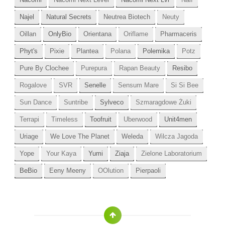
Najel
Natural Secrets
Neutrea Biotech
Neuty
Oillan
OnlyBio
Orientana
Oriflame
Pharmaceris
Phyt's
Pixie
Plantea
Polana
Polemika
Potz
Pure By Clochee
Purepura
Rapan Beauty
Resibo
Rogalove
SVR
Senelle
Sensum Mare
Si Si Bee
Sun Dance
Suntribe
Sylveco
Szmaragdowe Żuki
Terrapi
Timeless
Toofruit
Uberwood
Unit4men
Uriage
We Love The Planet
Weleda
Wilcza Jagoda
Yope
Your Kaya
Yumi
Ziaja
Zielone Laboratorium
BeBio
Eeny Meeny
OOlution
Pierpaoli