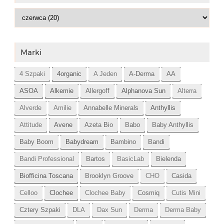
Marki
4 Szpaki
4organic
A Jeden
A-Derma
AA
ASOA
Alkemie
Allergoff
Alphanova Sun
Alterra
Alverde
Amilie
Annabelle Minerals
Anthyllis
Attitude
Avene
Azeta Bio
Babo
Baby Anthyllis
Baby Boom
Babydream
Bambino
Bandi
Bandi Professional
Bartos
BasicLab
Bielenda
Biofficina Toscana
Brooklyn Groove
CHO
Casida
Celloo
Clochee
Clochee Baby
Cosmiq
Cutis Mini
Cztery Szpaki
DLA
Dax Sun
Derma
Derma Baby