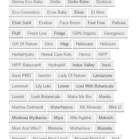
Derma Eco Baby
Dodie
Dodie Bebe
Dzidziuś
Eco Cosmetics
Ecos Baby
Ekos
El Nino
Eliah Sahil
Eveline
Face Boom
Feel Free
Felicea
Fluff
Fresh Line
Fridge
GRN Organic
Georganics
Gift Of Nature
Glov
Hagi
Heliocare
Helixium
Herb&Hydro
Herbal Care Kids
Hermz
HiPP
HiPP Babysanft
Hydrophil
Indus Valley
Iossi
Iossi PRO
Iwostin
Lady Of Nature
Lamazuna
Lansinoh
Lily Lolo
Lirene
Lost With Botanicals
Lovish
Lush Botanicals
Make Me Bio
Manilu
Martina Gebhardt
MaterNatura
Mii Minerals
Mini U
Miodowa Mydlarnia
Miya
Mlle Agathe
Mokosh
Mom And Who?
Momme
Motherlove
Mustela
Nacomi
Nacomi Next Level
Nacomi Next Lvl
Naif