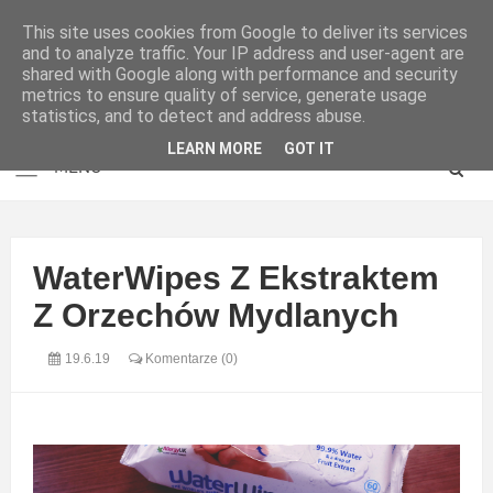
This site uses cookies from Google to deliver its services
and to analyze traffic. Your IP address and user-agent are
shared with Google along with performance and security
metrics to ensure quality of service, generate usage
statistics, and to detect and address abuse.
LEARN MORE
GOT IT
WaterWipes Z Ekstraktem
Z Orzechów Mydlanych
19.6.19
Komentarze (0)