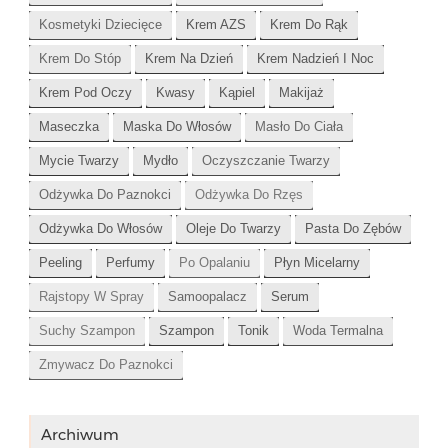
Kosmetyki Dziecięce
Krem AZS
Krem Do Rąk
Krem Do Stóp
Krem Na Dzień
Krem Nadzień I Noc
Krem Pod Oczy
Kwasy
Kąpiel
Makijaż
Maseczka
Maska Do Włosów
Masło Do Ciała
Mycie Twarzy
Mydło
Oczyszczanie Twarzy
Odżywka Do Paznokci
Odżywka Do Rzęs
Odżywka Do Włosów
Oleje Do Twarzy
Pasta Do Zębów
Peeling
Perfumy
Po Opalaniu
Płyn Micelarny
Rajstopy W Spray
Samoopalacz
Serum
Suchy Szampon
Szampon
Tonik
Woda Termalna
Zmywacz Do Paznokci
Archiwum