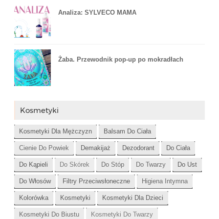
Analiza: SYLVECO MAMA
Żaba. Przewodnik pop-up po mokradłach
Kosmetyki
Kosmetyki Dla Mężczyzn
Balsam Do Ciała
Cienie Do Powiek
Demakijaż
Dezodorant
Do Ciała
Do Kąpieli
Do Skórek
Do Stóp
Do Twarzy
Do Ust
Do Włosów
Filtry Przeciwsłoneczne
Higiena Intymna
Kolorówka
Kosmetyki
Kosmetyki Dla Dzieci
Kosmetyki Do Biustu
Kosmetyki Do Twarzy