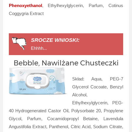
Phenoxyethanol
, Ethylhexylglycerin, Parfum, Cotinus
Coggygria Extract
SROCZE WNIOSKI:
Ehhhh...
Bebble, Nawilżane Chusteczki
Skład: Aqua, PEG-7
Glycerol Cocoate, Benzyl
Alcohol,
Ethylhexylglycerin, PEG-
40 Hydrogenerated Castor Oil, Polysorbate 20, Propylene
Glycol, Parfum, Cocamidopropyl Betaine, Lavendula
Angustifolia Extract, Panthenol, Citric Acid, Sodium Citrate,