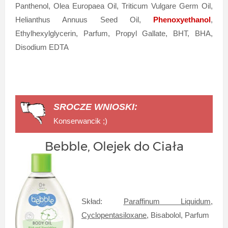
Panthenol, Olea Europaea Oil, Triticum Vulgare Germ Oil,
Helianthus Annuus Seed Oil,
Phenoxyethanol
,
Ethylhexylglycerin, Parfum, Propyl Gallate, BHT, BHA,
Disodium EDTA
SROCZE WNIOSKI:
Konserwancik ;)
Bebble, Olejek do Ciała
Skład:
Paraffinum Liquidum,
Cyclopentasiloxane,
Bisabolol, Parfum