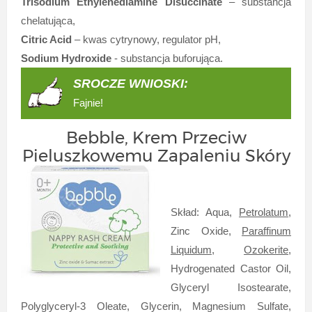
Trisodium Ethylenediamine Disuccinate
– substancja
chelatująca,
Citric Acid
– kwas cytrynowy, regulator pH,
Sodium Hydroxide
- substancja buforująca.
SROCZE WNIOSKI:
Fajnie!
Bebble, Krem Przeciw
Pieluszkowemu Zapaleniu Skóry
Skład: Aqua,
Petrolatum
,
Zinc Oxide,
Paraffinum
Liquidum
,
Ozokerite
,
Hydrogenated Castor Oil,
Glyceryl Isostearate,
Polyglyceryl-3 Oleate, Glycerin, Magnesium Sulfate,