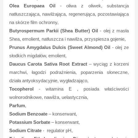
Olea Europaea Oil
- oliwa z oliwek, substancja
natłuszczająca, nawilżająca, regenerująca, pozostawiająca
na skórze film ochronny,
Butyrospermum Parkii (Shea Butter) Oil
- olej z masła
Shea, emolient, natłuszcza i nawilża, przyspiesza gojenie,
Prunus Amygdalus Dulcis (Sweet Almond) Oil
- olej ze
słodkich migdałów, emolient,
Daucus Carota Sativa Root Extract
– wyciąg z korzeni
marchwi, łagodzi podrażnienia, poparzenia słoneczne,
działa antyoksydacyjnie, wygładzająco,
Tocopherol
- witamina E , posiada właściwości
wolnorodnikowe, nawilża, uelastycznia,
Parfum
,
Sodium Benzoate
– konserwant,
Potassium Sorbate
– konserwant,
Sodium Citrate
- regulator pH,