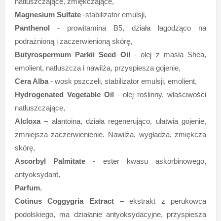
natłuszczające, zmiękczające,
Magnesium Sulfate
-stabilizator emulsji,
Panthenol
- prowitamina B5, działa łagodząco na
podrażnioną i zaczerwienioną skórę,
Butyrospermum Parkii Seed Oil
- olej z masła Shea,
emolient, natłuszcza i nawilża, przyspiesza gojenie,
Cera Alba
- wosk pszczeli, stabilizator emulsji, emolient,
Hydrogenated Vegetable Oil
- olej roślinny, właściwości
natłuszczające,
Alcloxa
– alantoina, działa regenerująco, ułatwia gojenie,
zmniejsza zaczerwienienie. Nawilża, wygładza, zmiękcza
skórę,
Ascorbyl Palmitate
- ester kwasu askorbinowego,
antyoksydant,
Parfum
,
Cotinus Coggygria Extract
– ekstrakt z perukowca
podolskiego, ma działanie antyoksydacyjne, przyspiesza