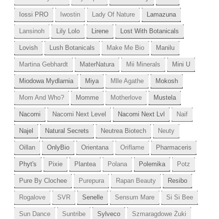
Iossi PRO
Iwostin
Lady Of Nature
Lamazuna
Lansinoh
Lily Lolo
Lirene
Lost With Botanicals
Lovish
Lush Botanicals
Make Me Bio
Manilu
Martina Gebhardt
MaterNatura
Mii Minerals
Mini U
Miodowa Mydlarnia
Miya
Mlle Agathe
Mokosh
Mom And Who?
Momme
Motherlove
Mustela
Nacomi
Nacomi Next Level
Nacomi Next Lvl
Naif
Najel
Natural Secrets
Neutrea Biotech
Neuty
Oillan
OnlyBio
Orientana
Oriflame
Pharmaceris
Phyt's
Pixie
Plantea
Polana
Polemika
Potz
Pure By Clochee
Purepura
Rapan Beauty
Resibo
Rogalove
SVR
Senelle
Sensum Mare
Si Si Bee
Sun Dance
Suntribe
Sylveco
Szmaragdowe Żuki