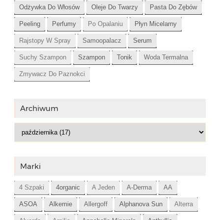
Odżywka Do Włosów
Oleje Do Twarzy
Pasta Do Zębów
Peeling
Perfumy
Po Opalaniu
Płyn Micelarny
Rajstopy W Spray
Samoopalacz
Serum
Suchy Szampon
Szampon
Tonik
Woda Termalna
Zmywacz Do Paznokci
Archiwum
Marki
4 Szpaki
4organic
A Jeden
A-Derma
AA
ASOA
Alkemie
Allergoff
Alphanova Sun
Alterra