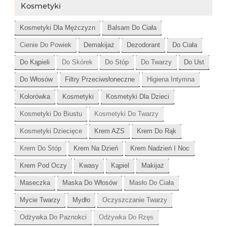
Kosmetyki
Kosmetyki Dla Mężczyzn
Balsam Do Ciała
Cienie Do Powiek
Demakijaż
Dezodorant
Do Ciała
Do Kąpieli
Do Skórek
Do Stóp
Do Twarzy
Do Ust
Do Włosów
Filtry Przeciwsłoneczne
Higiena Intymna
Kolorówka
Kosmetyki
Kosmetyki Dla Dzieci
Kosmetyki Do Biustu
Kosmetyki Do Twarzy
Kosmetyki Dziecięce
Krem AZS
Krem Do Rąk
Krem Do Stóp
Krem Na Dzień
Krem Nadzień I Noc
Krem Pod Oczy
Kwasy
Kąpiel
Makijaż
Maseczka
Maska Do Włosów
Masło Do Ciała
Mycie Twarzy
Mydło
Oczyszczanie Twarzy
Odżywka Do Paznokci
Odżywka Do Rzęs