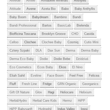
Alverde
Amilie
Annabelle Minerals
Anthyllis
Attitude
Avene
Azeta Bio
Babo
Baby Anthyllis
Baby Boom
Babydream
Bambino
Bandi
Bandi Professional
Bartos
BasicLab
Bielenda
Biofficina Toscana
Brooklyn Groove
CHO
Casida
Celloo
Clochee
Clochee Baby
Cosmiq
Cutis Mini
Cztery Szpaki
DLA
Dax Sun
Derma
Derma Baby
Derma Eco Baby
Dodie
Dodie Bebe
Dzidziuś
Eco Cosmetics
Ecos Baby
Ekos
El Nino
Eliah Sahil
Eveline
Face Boom
Feel Free
Felicea
Fluff
Fresh Line
Fridge
GRN Organic
Georganics
Gift Of Nature
Glov
Hagi
Heliocare
Helixium
Herb&Hydro
Herbal Care Kids
Hermz
HiPP
HiPP Babysanft
Hydrophil
Indus Valley
Iossi