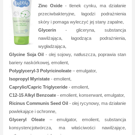
Zinc Oxide
- tlenek cynku, ma działanie
przeciwbakteryjne, łagodzi podrażnienia
skóry i pomaga wyleczyć jej stany zapalne,
Glycerin
- gliceryna, substancja
nawilżająca, łagodząca podrażnienia,
wygładzająca,
Glycine Soja Oil
- olej sojowy, natłuszcza, poprawia stan
bariery naskórkowej, emolient,
Polyglyceryl-3 Polyricinoleate
– emulgator,
Isopropyl Myristate
- emolient,
Caprylic/Capric Triglyceride
- emolient,
C12-15 Alkyl Benzoate
- emolient, konserwant, emulgator,
Ricinus Communis Seed Oil
- olej rycynowy, ma działanie
powlekające i ochronne,
Glyceryl Oleate
– emulgator, emolient, substancja
konsystencjotwórcza, ma właściwości nawilżające,