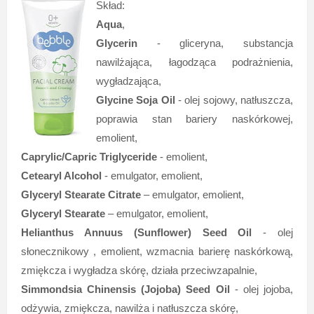
Skład:
Aqua
,
Glycerin
- gliceryna, substancja
nawilżająca, łagodząca podrażnienia,
wygładzająca,
Glycine Soja Oil
- olej sojowy, natłuszcza,
poprawia stan bariery naskórkowej,
emolient,
Caprylic/Capric Triglyceride
- emolient,
Cetearyl Alcohol
- emulgator, emolient,
Glyceryl Stearate Citrate
– emulgator, emolient,
Glyceryl Stearate
– emulgator, emolient,
Helianthus Annuus (Sunflower) Seed Oil
- olej
słonecznikowy , emolient, wzmacnia barierę naskórkową,
zmiękcza i wygładza skórę, działa przeciwzapalnie,
Simmondsia Chinensis (Jojoba) Seed Oil
- olej jojoba,
odżywia, zmiękcza, nawilża i natłuszcza skórę,