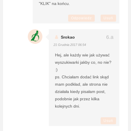
"KLIK" na końcu.
Odpowiedz
Usuń
Srokao
21 Grudnia 2017 06:54
Hej, ale każdy wie jak używać
wyszukiwarki jakby co, no nie?
:)
ps. Chciałam dodać link skąd
mam podkład, ale strona nie
działała kiedy pisałam post,
podobnie jak przez kilka
kolejnych dni.
Usuń