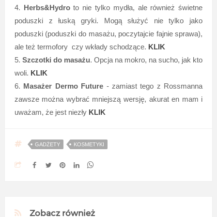
4.
Herbs&Hydro
to nie tylko mydła, ale również świetne
poduszki z łuską gryki. Mogą służyć nie tylko jako
poduszki (poduszki do masażu, poczytajcie fajnie sprawa),
ale też termofory czy wkłady schodzące.
KLIK
5.
Szczotki do masażu
. Opcja na mokro, na sucho, jak kto
woli.
KLIK
6.
Masażer Dermo Future
- zamiast tego z Rossmanna
zawsze można wybrać mniejszą wersję, akurat en mam i
uważam, że jest niezły
KLIK
GADŻETY
KOSMETYKI
Zobacz również