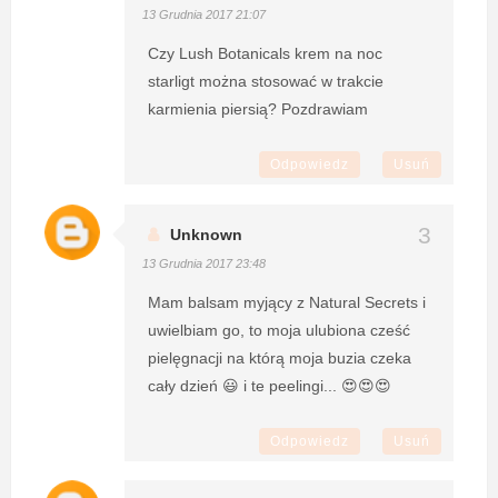
13 Grudnia 2017 21:07
Czy Lush Botanicals krem na noc
starligt można stosować w trakcie
karmienia piersią? Pozdrawiam
Odpowiedz
Usuń
Unknown
13 Grudnia 2017 23:48
Mam balsam myjący z Natural Secrets i
uwielbiam go, to moja ulubiona cześć
pielęgnacji na którą moja buzia czeka
cały dzień 😃 i te peelingi... 😍😍😍
Odpowiedz
Usuń