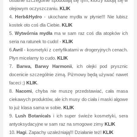
ostatnie szczególnie spodobają się tym, którzy lubują się w
olejowym oczyszczaniu.
KLIK
4.
Herb&Hydro
- ukochane mydła w płynie!!! Nie lubisz
kostek oto coś dla Ciebie.
KLIK
5.
Wytwórnia mydła
ma w sam raz coś dla atopków ich
seria na ratunek to cudo! -
KLIK
6.
Avril
- kosmetyki z certyfikatami w drogeryjnych cenach.
Płyn micelarny to cudo.
KLIK
7.
Barwa, Barwy Harmonii
, ich olejki pod prysznic
docenicie szczególnie zimą. Piżmowy będą używać nawet
faceci ;)
KLIK
.
8.
Nacomi
, chyba nie muszę przedstawiać, cała masa
ciekawych produktów, ale ich musy do ciała i maski algowe
to już klasa sama w sobie.
KLIK
9.
Lush Botanicals
i ich super świeże kosmetyki, sera
antyoksydacyjne w sam raz na smogowe zimy
KLIK
10.
Hagi
. Zapachy uzależniają!!! Działanie też!
KLIK