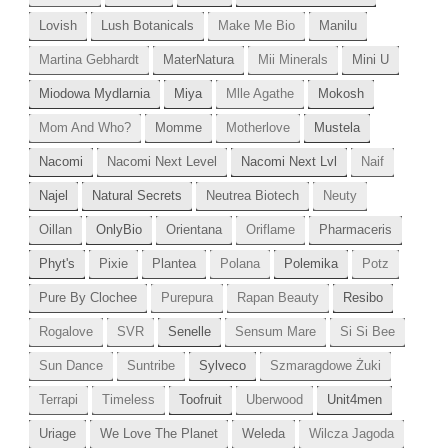
Lovish
Lush Botanicals
Make Me Bio
Manilu
Martina Gebhardt
MaterNatura
Mii Minerals
Mini U
Miodowa Mydlarnia
Miya
Mlle Agathe
Mokosh
Mom And Who?
Momme
Motherlove
Mustela
Nacomi
Nacomi Next Level
Nacomi Next Lvl
Naif
Najel
Natural Secrets
Neutrea Biotech
Neuty
Oillan
OnlyBio
Orientana
Oriflame
Pharmaceris
Phyt's
Pixie
Plantea
Polana
Polemika
Potz
Pure By Clochee
Purepura
Rapan Beauty
Resibo
Rogalove
SVR
Senelle
Sensum Mare
Si Si Bee
Sun Dance
Suntribe
Sylveco
Szmaragdowe Żuki
Terrapi
Timeless
Toofruit
Uberwood
Unit4men
Uriage
We Love The Planet
Weleda
Wilcza Jagoda