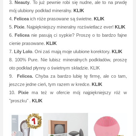
3.
Neauty
. To już pewnie robi się nudne, ale to na prwdę
mój ulubiony podkład mineralny.
KLIK
4.
Felicea
ich róże prasowane są świetne.
KLIK
5.
Pixie
. Najpiękniejszy mineralny rozświetlacz ever!
KLIK
6.
Felicea
nie pasują ci sypkie? Proszę o to bardzo fajne
cienie prasowane.
KLIK
7.
Lily Lolo
. Oni zaś mają moje ulubione korektory.
KLIK
8. 100% Pure. Nie lubisz mineralnych podkładów, proszę
oto podkład płynny o świetnym składzie. KLIK
9.
Felicea.
Chyba za bardzo lubię tę firmę, ale co tam,
jeszcze jedne cień, tym razem w kredce.
KLIK
10.
Pixie
ma też w ofercie mój najpiękniejszy róż w
"proszku" .
KLIK