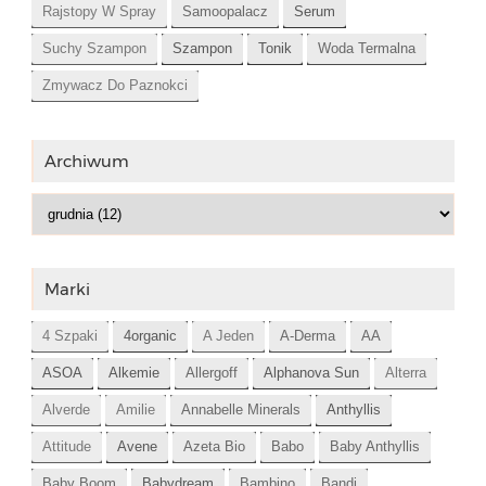
Rajstopy W Spray
Samoopalacz
Serum
Suchy Szampon
Szampon
Tonik
Woda Termalna
Zmywacz Do Paznokci
Archiwum
Marki
4 Szpaki
4organic
A Jeden
A-Derma
AA
ASOA
Alkemie
Allergoff
Alphanova Sun
Alterra
Alverde
Amilie
Annabelle Minerals
Anthyllis
Attitude
Avene
Azeta Bio
Babo
Baby Anthyllis
Baby Boom
Babydream
Bambino
Bandi