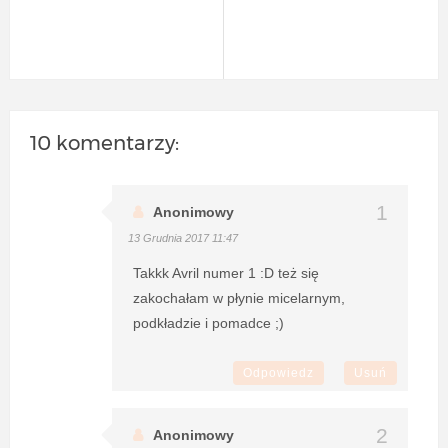
10 komentarzy:
Anonimowy
13 Grudnia 2017 11:47
Takkk Avril numer 1 :D też się
zakochałam w płynie micelarnym,
podkładzie i pomadce ;)
Odpowiedz
Usuń
Anonimowy