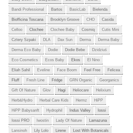
Bandi Professional
Bartos
BasicLab
Bielenda
Biofficina Toscana
Brooklyn Groove
CHO
Casida
Celloo
Clochee
Clochee Baby
Cosmiq
Cutis Mini
Cztery Szpaki
DLA
Dax Sun
Derma
Derma Baby
Derma Eco Baby
Dodie
Dodie Bebe
Dzidziuś
Eco Cosmetics
Ecos Baby
Ekos
El Nino
Eliah Sahil
Eveline
Face Boom
Feel Free
Felicea
Fluff
Fresh Line
Fridge
GRN Organic
Georganics
Gift Of Nature
Glov
Hagi
Heliocare
Helixium
Herb&Hydro
Herbal Care Kids
Hermz
HiPP
HiPP Babysanft
Hydrophil
Indus Valley
Iossi
Iossi PRO
Iwostin
Lady Of Nature
Lamazuna
Lansinoh
Lily Lolo
Lirene
Lost With Botanicals