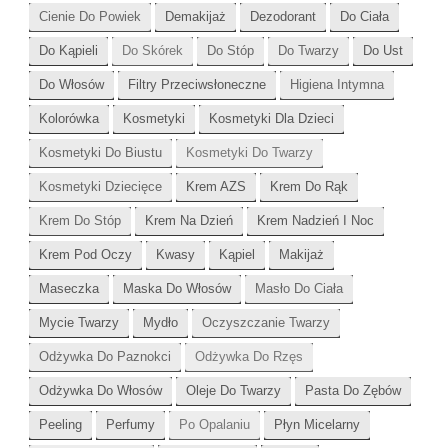
Cienie Do Powiek
Demakijaż
Dezodorant
Do Ciała
Do Kąpieli
Do Skórek
Do Stóp
Do Twarzy
Do Ust
Do Włosów
Filtry Przeciwsłoneczne
Higiena Intymna
Kolorówka
Kosmetyki
Kosmetyki Dla Dzieci
Kosmetyki Do Biustu
Kosmetyki Do Twarzy
Kosmetyki Dziecięce
Krem AZS
Krem Do Rąk
Krem Do Stóp
Krem Na Dzień
Krem Nadzień I Noc
Krem Pod Oczy
Kwasy
Kąpiel
Makijaż
Maseczka
Maska Do Włosów
Masło Do Ciała
Mycie Twarzy
Mydło
Oczyszczanie Twarzy
Odżywka Do Paznokci
Odżywka Do Rzęs
Odżywka Do Włosów
Oleje Do Twarzy
Pasta Do Zębów
Peeling
Perfumy
Po Opalaniu
Płyn Micelarny