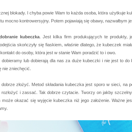
nej blokady. I chyba powie Wam to każda osoba, która użytkuje ku
ostu mocno kontrowersyjny. Potem pojawiają się obawy, nazwałbym je 
dobranie kubeczka
. Jest kilka firm produkujących te produkty, 
dejścia skończyły się fiaskiem, właśnie dlatego, że kubeczek mi
 kontakt do osoby, która jest w stanie Wam poradzić to i owo.
dobieramy lub dobierają dla nas za duże kubeczki i nie jest to do
ę nie zniechęcić.
 dobrze złożyć. Metod składania kubeczka jest sporo w sieci, na 
ozłożyć i zassać. Tak dobrze czytacie. Tworzy on jakby szczelny 
może okazać się wyjęcie kubeczka niż jego założenie. Ważne jest
amy.