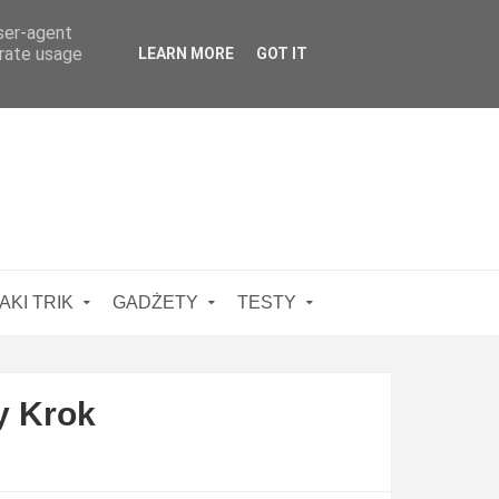
user-agent
erate usage
LEARN MORE
GOT IT
AKI TRIK
GADŻETY
TESTY
y Krok