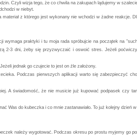
n. Czyli wizja tego, że co chwila na zakupach lądujemy w szaleci
dchodzi w niebyt.
, a materiał z którego jest wykonany nie wchodzi w żadne reakcje. 
cji wymaga praktyki i tu moja rada spróbujcie na początek na "such
zą 2-3 dni, żeby się przyzwyczaić i oswoić stres. Jeżeli poćwiczy
żeli jednak go czujecie to jest on źle założony.
zecieka. Podczas pierwszych aplikacji warto się zabezpieczyć ch
epiej. A świadomość, że nie musicie już kupować podpasek czy 
ć Was do kubeczka i co mnie zastanawiało. To już kolejny dzień w
eczek należy wygotować. Podczas okresu po prostu myjemy go pod