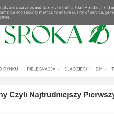
eliver its services and to analyze traffic. Your IP address and 
ormance and security metrics to ensure quality of service, gen
abuse.
D RYNKU
PIELĘGNACJA
DLA DZIECI
DIY
T
y Czyli Najtrudniejszy Pierwsz