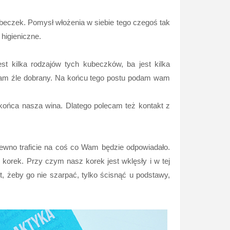
beczek. Pomysł włożenia w siebie tego czegoś tak
higieniczne.
jest kilka rodzajów tych kubeczków, ba jest kilka
ałam źle dobrany. Na końcu tego postu podam wam
 końca nasza wina. Dlatego polecam też kontakt z
pewno traficie na coś co Wam będzie odpowiadało.
korek. Przy czym nasz korek jest wklęsły i w tej
, żeby go nie szarpać, tylko ścisnąć u podstawy,