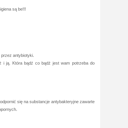
giena są be!!!
przez antybiotyki.
ż i ją. Która bądź co bądź jest wam potrzeba do
odpornić się na substancje antybakteryjne zawarte
opornych.