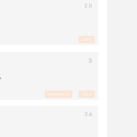
Usuń
?
Odpowiedz
Usuń