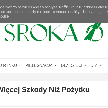
eliver its services and to analyze traffic. Your IP address and 
ormance and security metrics to ensure quality of service, gen
abuse.
D RYNKU
PIELĘGNACJA
DLA DZIECI
DIY
T
Więcej Szkody Niż Pożytku