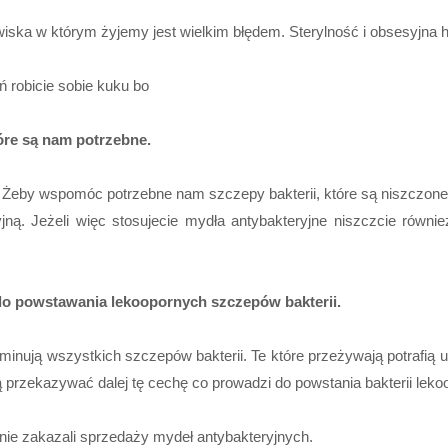
ska w którym żyjemy jest wielkim błędem. Sterylność i obsesyjna hi
 robicie sobie kuku bo
tóre są nam potrzebne.
? Żeby wspomóc potrzebne nam szczepy bakterii, które są niszczone 
ną. Jeżeli więc stosujecie mydła antybakteryjne niszczcie równie
 do powstawania lekoopornych szczepów bakterii.
inują wszystkich szczepów bakterii. Te które przeżywają potrafią u
ą przekazywać dalej tę cechę co prowadzi do powstania bakterii leko
nie zakazali sprzedaży mydeł antybakteryjnych.