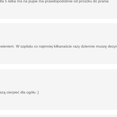
la 5 latka ma na pupie ma prawdopodobnie od proszku do prania
łowieniem. W szpitalu co najmniej kilkanaście razy dziennie muszę dezy
zą cierpieć dla ogółu ;)