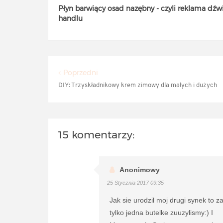
Płyn barwiący osad nazębny - czyli reklama dźw
handlu
Poprzedni
DIY: Trzyskładnikowy krem zimowy dla małych i dużych
15 komentarzy:
Anonimowy
25 Stycznia 2017 09:35
Jak sie urodzil moj drugi synek to z
tylko jedna butelke zuuzylismy:) I