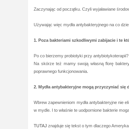
Zaczynając od początku. Czyli wyjaławiane środowi
Używając więc mydła antybakteryjnego na co dzień
1. Poza bakteriami szkodliwymi zabijacie i te k
Po co bierzemy probiotyki przy antybiotykoterapii
Na skórze też mamy swoją własną florę bakteryj
poprawnego funkcjonowania.
2. Mydła antybakteryjne mogą przyczyniać się
Wbrew zapewnieniom mydła antybakteryjne nie elim
w mydle. I to właśnie te uodpornione bakterie mog
TUTAJ
znajduje się tekst o tym dlaczego Ameryka