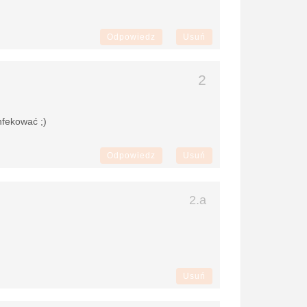
Odpowiedz
Usuń
nfekować ;)
Odpowiedz
Usuń
Usuń