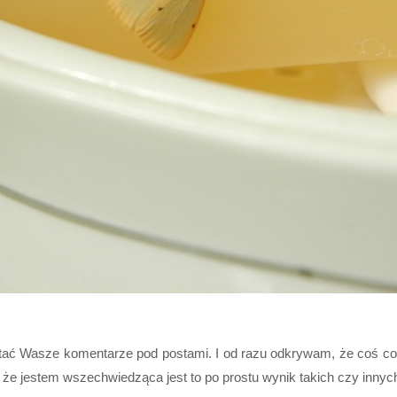
ć Wasze komentarze pod postami. I od razu odkrywam, że coś co dla
, że jestem wszechwiedząca jest to po prostu wynik takich czy innyc