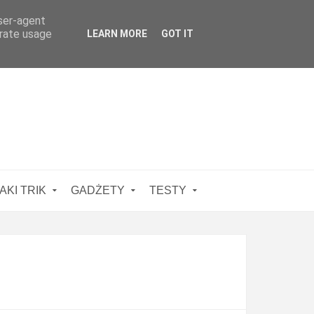
user-agent
erate usage
LEARN MORE
GOT IT
AKI TRIK
GADŻETY
TESTY