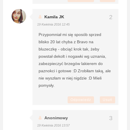
Kamila JK
19 Kwietnia 2016 12:45
Przypomniał mi się sposób sprzed
blisko 20 lat chyba z Bravo na
bluzeczkę - obciąć krok tak, żeby
powstał dekolt i nogawki wg uznania,
zabezpieczyć brzegów lakierem do
paznokci i gotowe :D Zrobiłam taką, ale
nie wyszłam w niej nigdzie :D Mieli
pomysły.
Odpowiedz
Usuń
Anonimowy
19 Kwietnia 2016 13:57