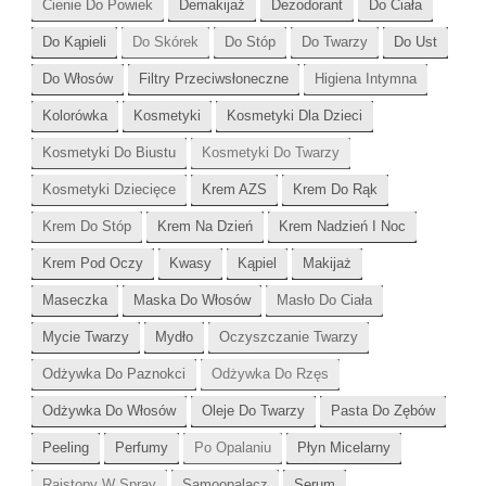
Cienie Do Powiek
Demakijaż
Dezodorant
Do Ciała
Do Kąpieli
Do Skórek
Do Stóp
Do Twarzy
Do Ust
Do Włosów
Filtry Przeciwsłoneczne
Higiena Intymna
Kolorówka
Kosmetyki
Kosmetyki Dla Dzieci
Kosmetyki Do Biustu
Kosmetyki Do Twarzy
Kosmetyki Dziecięce
Krem AZS
Krem Do Rąk
Krem Do Stóp
Krem Na Dzień
Krem Nadzień I Noc
Krem Pod Oczy
Kwasy
Kąpiel
Makijaż
Maseczka
Maska Do Włosów
Masło Do Ciała
Mycie Twarzy
Mydło
Oczyszczanie Twarzy
Odżywka Do Paznokci
Odżywka Do Rzęs
Odżywka Do Włosów
Oleje Do Twarzy
Pasta Do Zębów
Peeling
Perfumy
Po Opalaniu
Płyn Micelarny
Rajstopy W Spray
Samoopalacz
Serum