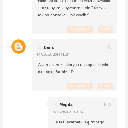
lakier zcieraja. I dla mnie ważna kwestia
- rajstopy ze zmywaczem nie "skrzypia"
tak na paznokciu jak wacik :)
Odpowiedz
Usuń
Daria
19 Kwietnia 2016 21:18
A ja robiłam ze starych rajstop sukienki
dla mojej Barbie :-D
Odpowiedz
Usuń
Magda
26 Kwietnia 2016 11:40
Ja też, skarpetki się do tego