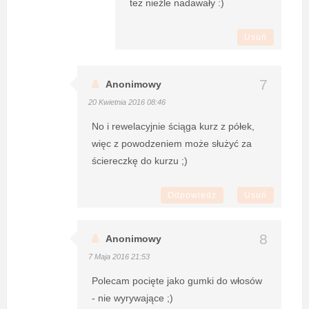
też nieźle nadawały :)
Usuń
Anonimowy
20 Kwietnia 2016 08:46
No i rewelacyjnie ściąga kurz z półek,
więc z powodzeniem może służyć za
ściereczkę do kurzu ;)
Odpowiedz
Usuń
Anonimowy
7 Maja 2016 21:53
Polecam pocięte jako gumki do włosów
- nie wyrywające ;)