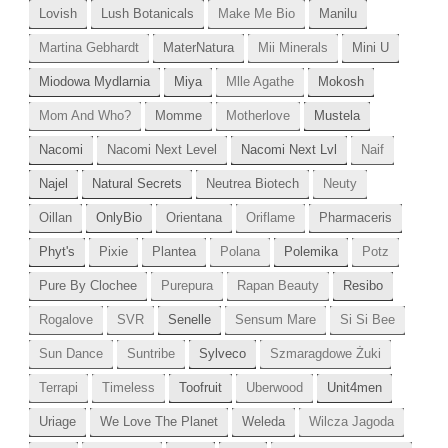
Lovish
Lush Botanicals
Make Me Bio
Manilu
Martina Gebhardt
MaterNatura
Mii Minerals
Mini U
Miodowa Mydlarnia
Miya
Mlle Agathe
Mokosh
Mom And Who?
Momme
Motherlove
Mustela
Nacomi
Nacomi Next Level
Nacomi Next Lvl
Naif
Najel
Natural Secrets
Neutrea Biotech
Neuty
Oillan
OnlyBio
Orientana
Oriflame
Pharmaceris
Phyt's
Pixie
Plantea
Polana
Polemika
Potz
Pure By Clochee
Purepura
Rapan Beauty
Resibo
Rogalove
SVR
Senelle
Sensum Mare
Si Si Bee
Sun Dance
Suntribe
Sylveco
Szmaragdowe Żuki
Terrapi
Timeless
Toofruit
Uberwood
Unit4men
Uriage
We Love The Planet
Weleda
Wilcza Jagoda