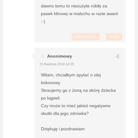
dawno temu to niezużyte robiły za
pasek klinowy w maluchu w razie awarii
:-)
Odpowiedz
Usuń
Anonimowy
19 Kwietnia 2016 14:35
Witam, chciałbym spytać o olej
kokosowy.
Stosujemy go z żoną na skórę dziecka
po kąpieli.
Czy może to mieć jakieś negatywne
skutki dla jego zdrówka?
Dziękuję i pozdrawiam