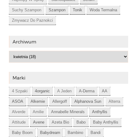
Suchy Szampon
Szampon
Tonik
Woda Termalna
Zmywacz Do Paznokci
Archiwum
Marki
4 Szpaki
4organic
A Jeden
A-Derma
AA
ASOA
Alkemie
Allergoff
Alphanova Sun
Alterra
Alverde
Amilie
Annabelle Minerals
Anthyllis
Attitude
Avene
Azeta Bio
Babo
Baby Anthyllis
Baby Boom
Babydream
Bambino
Bandi