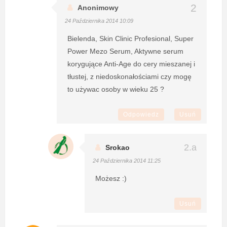
Anonimowy
24 Października 2014 10:09
Bielenda, Skin Clinic Profesional, Super
Power Mezo Serum, Aktywne serum
korygujące Anti-Age do cery mieszanej i
tłustej, z niedoskonałościami czy mogę
to używac osoby w wieku 25 ?
Odpowiedz
Usuń
Srokao
24 Października 2014 11:25
Możesz :)
Usuń