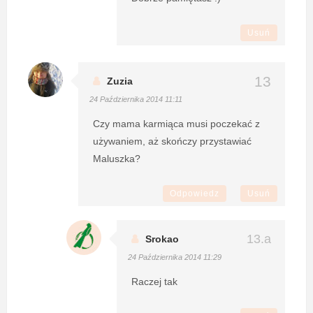
Usuń
Zuzia
24 Października 2014 11:11
Czy mama karmiąca musi poczekać z
używaniem, aż skończy przystawiać
Maluszka?
Odpowiedz
Usuń
Srokao
24 Października 2014 11:29
Raczej tak