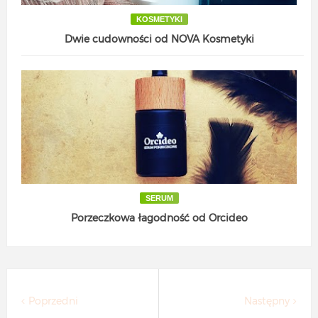
KOSMETYKI
Dwie cudowności od NOVA Kosmetyki
SERUM
Porzeczkowa łagodność od Orcideo
Poprzedni
Następny