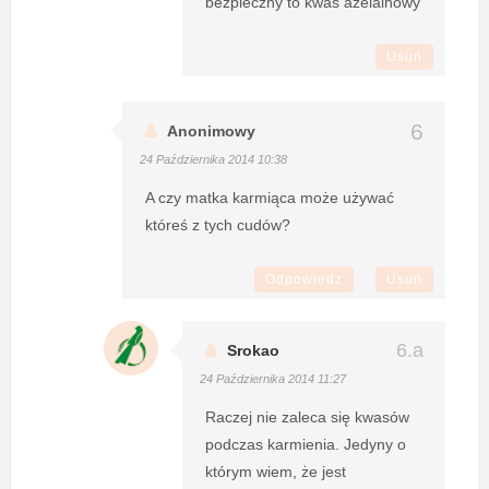
bezpieczny to kwas azelainowy
Usuń
Anonimowy
24 Października 2014 10:38
A czy matka karmiąca może używać
któreś z tych cudów?
Odpowiedz
Usuń
Srokao
24 Października 2014 11:27
Raczej nie zaleca się kwasów
podczas karmienia. Jedyny o
którym wiem, że jest