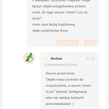
łączyc olejek przygotowany przeze
mnie, do tego serum i krem? czy za
duzo?
mam cere tłustą trądzikową
stała czytelniczka Anna
Odpowiedz
Usuń
Srokao
24 Października 2014 14:21
Serum przed krem.
Olejek masz przecież do
oczyszczania, a serum i krem
to już "typowa" pielęgnacja
wiec nie wiedzę żadnych
przeciwwskazań :)