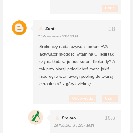
Usuń
Zanik
24 Października 2014 20:14
Sroko czy nadal używasz serum AVA
aktywator młodości witamina C, jeśli tak
czy nakładasz je pod serum Bielendy? A
tak przy okazji poleciłabyś może jakiś
niedrogi a wart uwagi peeling do twarzy
cera tłusta? z góry dziękuję.
Odpowiedz
Usuń
Srokao
26 Października 2014 16:58