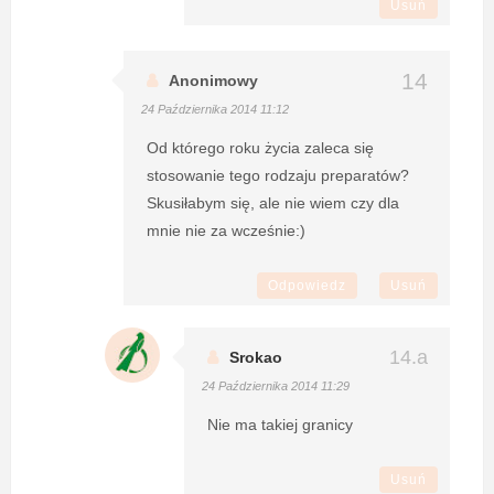
Usuń
Anonimowy
24 Października 2014 11:12
Od którego roku życia zaleca się
stosowanie tego rodzaju preparatów?
Skusiłabym się, ale nie wiem czy dla
mnie nie za wcześnie:)
Odpowiedz
Usuń
Srokao
24 Października 2014 11:29
Nie ma takiej granicy
Usuń