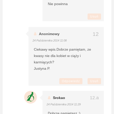
Nie powinna
Usuń
Anonimowy
24 Października 2014 11:08
Ciekawy wpis.Dobrze pamiętam, ze
kwasy nie dla kobiet w ciąży i
karmiących?
Justyna P.
Odpowiedz
Usuń
Srokao
24 Października 2014 11:29
Dobrze pamiętasz :)