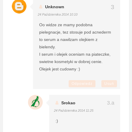
Unknown
24 Października 2014 10:10
Oo widze ze mamy podobna
pielegnacje, tez stosuje pod acnederm
to serum a nawilzam olejkiem z
bielendy.
I serum i olejek oceniam na piateczke,
swietne kosmetyki w dobrej cenie.
Olejek jest cudowny :)
Odpowiedz
Usuń
Srokao
24 Października 2014 11:25
:)