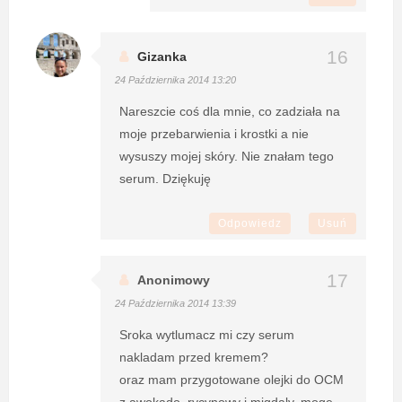
Gizanka
24 Października 2014 13:20
Nareszcie coś dla mnie, co zadziała na
moje przebarwienia i krostki a nie
wysuszy mojej skóry. Nie znałam tego
serum. Dziękuję
Odpowiedz
Usuń
Anonimowy
24 Października 2014 13:39
Sroka wytlumacz mi czy serum
nakladam przed kremem?
oraz mam przygotowane olejki do OCM
z awokado, rycynowy i migdaly. moge