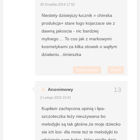
30 Grudnia 2014 17:52
Niestety dzisiejszy łucznik = chinska
produkcja+ stare logo kojarzace sie z
dawną jakoscia - nic bardziej
mylnego.... To cos jak z markowymi
kosmetykami za kilka stowek o wątłym
działaniu...śmieszka
Odpowiedz
Usuń
Anonimowy
2 Lutego 2015 10:41
Kupiłam zachęcona opinią i lipa-
szczoteczka leży nieużywana bo
melodyjki są tak głośne,że moje dziecko
sie ich boi- dla mnie też te melodyjki to
właściwie sam hałas, który nieźle daje