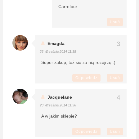
Carrefour
Usuń
Emagda
23 Września 2014 11:35
Super zakup, też się za nią rozejrzę :)
Odpowiedz
Usuń
Jacquelane
23 Września 2014 11:36
A w jakim sklepie?
Odpowiedz
Usuń