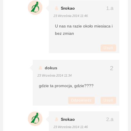
Srokao
23 Września 2014 11:46
U nas na razie około miesiaca i
bez zmian
Usuń
dokus
23 Września 2014 11:34
gdzie ta promocja, gdzie????
Odpowiedz
Usuń
Srokao
23 Września 2014 11:46