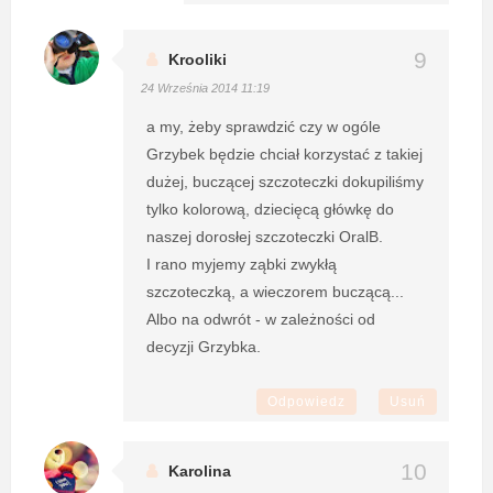
Krooliki
24 Września 2014 11:19
a my, żeby sprawdzić czy w ogóle
Grzybek będzie chciał korzystać z takiej
dużej, buczącej szczoteczki dokupiliśmy
tylko kolorową, dziecięcą główkę do
naszej dorosłej szczoteczki OralB.
I rano myjemy ząbki zwykłą
szczoteczką, a wieczorem buczącą...
Albo na odwrót - w zależności od
decyzji Grzybka.
Odpowiedz
Usuń
Karolina