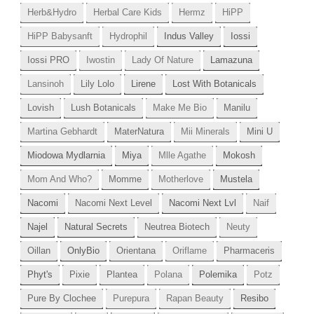
Herb&Hydro
Herbal Care Kids
Hermz
HiPP
HiPP Babysanft
Hydrophil
Indus Valley
Iossi
Iossi PRO
Iwostin
Lady Of Nature
Lamazuna
Lansinoh
Lily Lolo
Lirene
Lost With Botanicals
Lovish
Lush Botanicals
Make Me Bio
Manilu
Martina Gebhardt
MaterNatura
Mii Minerals
Mini U
Miodowa Mydlarnia
Miya
Mlle Agathe
Mokosh
Mom And Who?
Momme
Motherlove
Mustela
Nacomi
Nacomi Next Level
Nacomi Next Lvl
Naif
Najel
Natural Secrets
Neutrea Biotech
Neuty
Oillan
OnlyBio
Orientana
Oriflame
Pharmaceris
Phyt's
Pixie
Plantea
Polana
Polemika
Potz
Pure By Clochee
Purepura
Rapan Beauty
Resibo