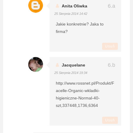
Anita Oliwka
25 Sierpnia 2014 14:42
Jakie konkretnie? Jaka to
firma?
Usuń
Jacquelane
25 Sierpnia 2014 19:34
http://www.rossnet.pl/Produkt/F
acelle-Organic-wkladki-
higieniczne-Normal-40-
szt,337448,1736,6364
Usuń