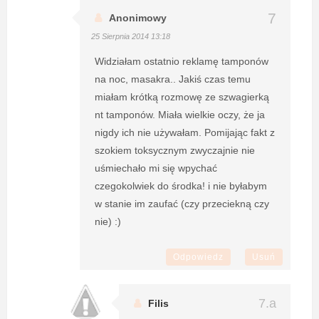
Anonimowy
25 Sierpnia 2014 13:18
Widziałam ostatnio reklamę tamponów
na noc, masakra.. Jakiś czas temu
miałam krótką rozmowę ze szwagierką
nt tamponów. Miała wielkie oczy, że ja
nigdy ich nie używałam. Pomijając fakt z
szokiem toksycznym zwyczajnie nie
uśmiechało mi się wpychać
czegokolwiek do środka! i nie byłabym
w stanie im zaufać (czy przeciekną czy
nie) :)
Odpowiedz
Usuń
Filis