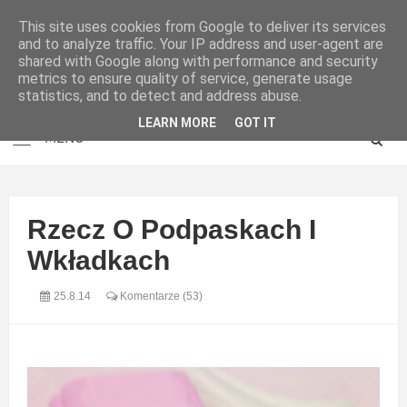
This site uses cookies from Google to deliver its services
and to analyze traffic. Your IP address and user-agent are
shared with Google along with performance and security
metrics to ensure quality of service, generate usage
statistics, and to detect and address abuse.
LEARN MORE
GOT IT
Rzecz O Podpaskach I
Wkładkach
25.8.14
Komentarze (53)