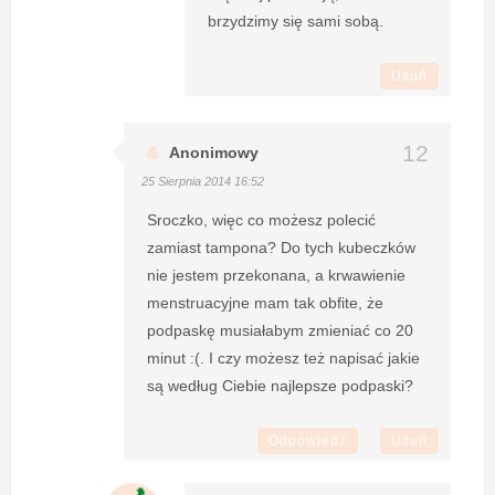
brzydzimy się sami sobą.
Usuń
Anonimowy
25 Sierpnia 2014 16:52
Sroczko, więc co możesz polecić
zamiast tampona? Do tych kubeczków
nie jestem przekonana, a krwawienie
menstruacyjne mam tak obfite, że
podpaskę musiałabym zmieniać co 20
minut :(. I czy możesz też napisać jakie
są według Ciebie najlepsze podpaski?
Odpowiedz
Usuń