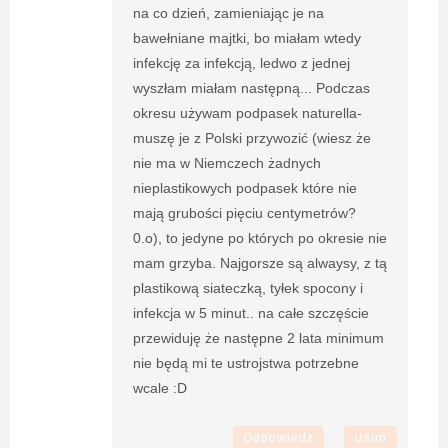
na co dzień, zamieniając je na
bawełniane majtki, bo miałam wtedy
infekcję za infekcją, ledwo z jednej
wyszłam miałam następną... Podczas
okresu używam podpasek naturella-
muszę je z Polski przywozić (wiesz że
nie ma w Niemczech żadnych
nieplastikowych podpasek które nie
mają grubości pięciu centymetrów?
0.o), to jedyne po których po okresie nie
mam grzyba. Najgorsze są alwaysy, z tą
plastikową siateczką, tyłek spocony i
infekcja w 5 minut.. na całe szczęście
przewiduję że następne 2 lata minimum
nie będą mi te ustrojstwa potrzebne
wcale :D
Odpowiedz
Usuń