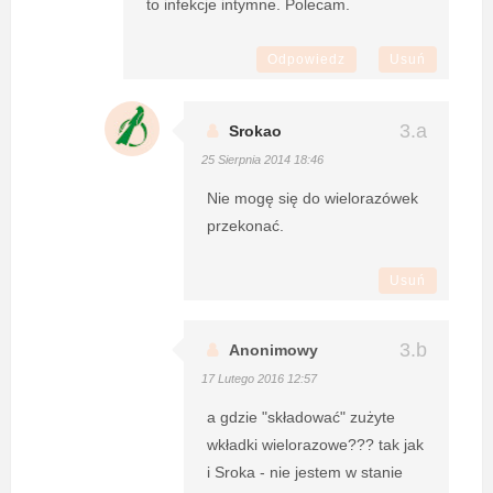
to infekcje intymne. Polecam.
Odpowiedz
Usuń
Srokao
25 Sierpnia 2014 18:46
Nie mogę się do wielorazówek
przekonać.
Usuń
Anonimowy
17 Lutego 2016 12:57
a gdzie "składować" zużyte
wkładki wielorazowe??? tak jak
i Sroka - nie jestem w stanie