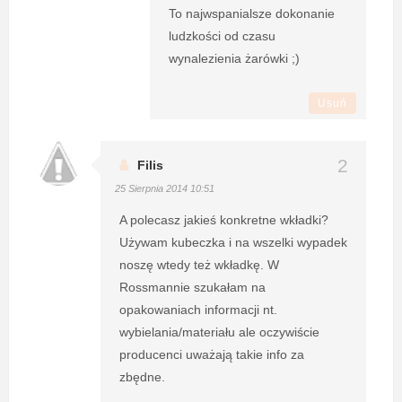
To najwspanialsze dokonanie
ludzkości od czasu
wynalezienia żarówki ;)
Usuń
Filis
25 Sierpnia 2014 10:51
A polecasz jakieś konkretne wkładki?
Używam kubeczka i na wszelki wypadek
noszę wtedy też wkładkę. W
Rossmannie szukałam na
opakowaniach informacji nt.
wybielania/materiału ale oczywiście
producenci uważają takie info za
zbędne.