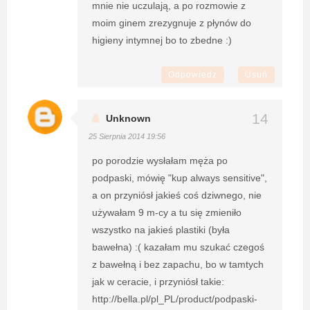
mnie nie uczulają, a po rozmowie z
moim ginem zrezygnuje z płynów do
higieny intymnej bo to zbedne :)
Odpowiedz
Usuń
Unknown
25 Sierpnia 2014 19:56
po porodzie wysłałam męża po
podpaski, mówię "kup always sensitive",
a on przyniósł jakieś coś dziwnego, nie
używałam 9 m-cy a tu się zmieniło
wszystko na jakieś plastiki (była
bawełna) :( kazałam mu szukać czegoś
z bawełną i bez zapachu, bo w tamtych
jak w ceracie, i przyniósł takie:
http://bella.pl/pl_PL/product/podpaski-