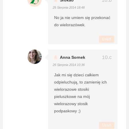
Srokao
25 Sierpnia 2014 18:48
No ja nie umiem się przekonać
do wielorazówek.
Usuń
Anna Sornek
26 Sierpnia 2014 10:36
Jak mi się dzieci całkiem
odpieluchują, to zamienię ich
wielorazowe stosiki
pieluszkowe na mój
wielorazowy stosik
podpaskowy ;)
Usuń