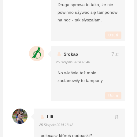
Druga sprawa to taka, że nie
powinno używać się tamponów
na noc - tak słyszałam.
Usuń
Srokao
25 Sierpnia 2014 18:46
No właśnie też mnie
zastanowiły te tampony.
Usuń
Lili
25 Sierpnia 2014 13:42
polecasz któreś podpaski?