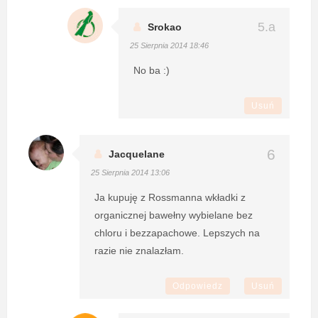
Srokao
25 Sierpnia 2014 18:46
No ba :)
Usuń
Jacquelane
25 Sierpnia 2014 13:06
Ja kupuję z Rossmanna wkładki z
organicznej bawełny wybielane bez
chloru i bezzapachowe. Lepszych na
razie nie znalazłam.
Odpowiedz
Usuń