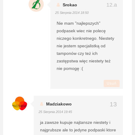
Srokao
25 Sierpnia 2014 18:50
Nie mam "najlepszych"
podpasek wiec nie polecę
niczego konkretnego. Niestety
nie jestem specjalistką od
tamponów czy też ich
zastępstwa więc niestety też
nie pomogę :(
Usuń
Madziakowo
25 Sierpnia 2014 19:45
ja zawsze kupuje najtansze niestety i
najgrubsze ale to jedyne podpaski ktore