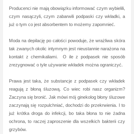
Producenci nie mają obowiązku informować czym wybielili,
czym nasączyli, czym zabarwili podpaski czy wkładki, a
już o tym co jest absorbentem to możemy zapomnieć.
Moda na depilację po całości powoduje, że wrażliwa skóra
tak zwanych okolic intymnym jest nieustannie narażona na
kontakt z chemikaliami. O ile z podpasek nie sposób
zrezygnować o tyle używanie wkładek można ograniczyć.
Prawa jest taka, że substancje z podpasek czy wkładek
reagują z błoną śluzową. Co wiec robi nasz organizm?
Zaczyna się bronić. Jak mówi mój ginekolog błony śluzowe
zaczynają się rozpulchniać, dochodzi do przekrwienia. I to
już krótka droga do infekcji, bo taka błona to nie żadna
ochrona, to raczej zaproszenie dla wszelkich bakterii czy
grzybów.