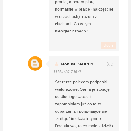
pranie, a potem piorę
normalnie w pralce (najczęściej
w orzechach), razem z
ciuchami. Co w tym
niehigienicznego?
Usuń
Monika BeOPEN
14 Maja 2017 16:46
Szczerze polecam podpaski
wielorazowe. Sama je stosuję
od długiego czasu i
zapomniałam już co to to
odparzenia i pojawiające się
„znikąd” infekcje intymne.
Dodatkowo, to co mnie zdziwiło