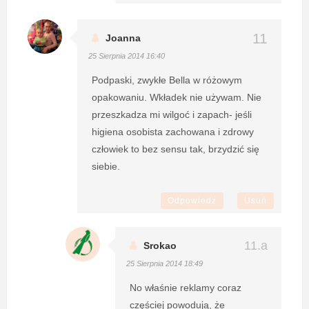
Joanna
25 Sierpnia 2014 16:40
Podpaski, zwykłe Bella w różowym
opakowaniu. Wkładek nie używam. Nie
przeszkadza mi wilgoć i zapach- jeśli
higiena osobista zachowana i zdrowy
człowiek to bez sensu tak, brzydzić się
siebie.
Odpowiedz
Usuń
Srokao
25 Sierpnia 2014 18:49
No właśnie reklamy coraz
częściej powodują, że