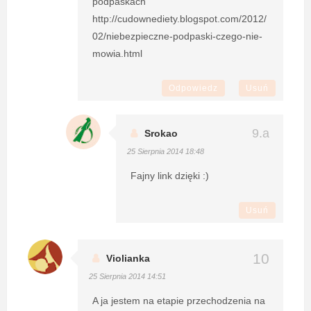
podpaskach
http://cudownediety.blogspot.com/2012/
02/niebezpieczne-podpaski-czego-nie-
mowia.html
Odpowiedz
Usuń
Srokao
25 Sierpnia 2014 18:48
Fajny link dzięki :)
Usuń
Violianka
25 Sierpnia 2014 14:51
A ja jestem na etapie przechodzenia na