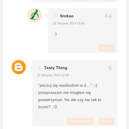
Srokao
25 Sierpnia 2014 18:46
:)
Usuń
Tasty Thing
25 Sierpnia 2014 12:45
"poczuj się swobodnie w d...." ;-)
przepraszam nie mogłam się
powstrzymać. No ale czy nie tak to
brzmi? ;-D
Odpowiedz
Usuń