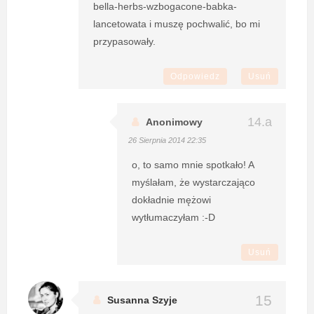
bella-herbs-wzbogacone-babka-
lancetowata i muszę pochwalić, bo mi
przypasowały.
Odpowiedz
Usuń
Anonimowy
26 Sierpnia 2014 22:35
o, to samo mnie spotkało! A
myślałam, że wystarczająco
dokładnie mężowi
wytłumaczyłam :-D
Usuń
Susanna Szyje