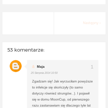
Następny
53 komentarze:
Maja
25 Sierpnia 2014 10:50
Zgadzam się! Jak wyrzuciłam powyższe
to infekcje się skończyły (to samo
dotyczy równieź strungów...). I pojawił
się w domu MoonCup, od pierwszego
razu zastanawiam się dlaczego tyle lat