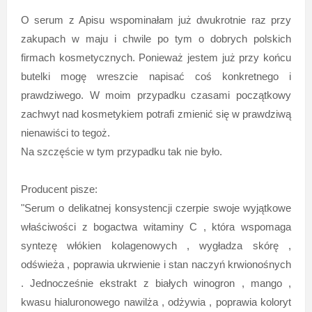
O serum z Apisu wspominałam już dwukrotnie raz przy
zakupach w maju i chwile po tym o dobrych polskich
firmach kosmetycznych. Ponieważ jestem już przy końcu
butelki mogę wreszcie napisać coś konkretnego i
prawdziwego. W moim przypadku czasami początkowy
zachwyt nad kosmetykiem potrafi zmienić się w prawdziwą
nienawiści to tegoż.
Na szczęście w tym przypadku tak nie było.
Producent pisze:
"Serum o delikatnej konsystencji czerpie swoje wyjątkowe
właściwości z bogactwa witaminy C , która wspomaga
syntezę włókien kolagenowych , wygładza skórę ,
odświeża , poprawia ukrwienie i stan naczyń krwionośnych
. Jednocześnie ekstrakt z białych winogron , mango ,
kwasu hialuronowego nawilża , odżywia , poprawia koloryt