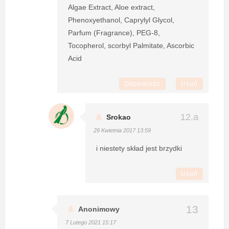
Algae Extract, Aloe extract,
Phenoxyethanol, Caprylyl Glycol,
Parfum (Fragrance), PEG-8,
Tocopherol, scorbyl Palmitate, Ascorbic
Acid
Odpowiedz
Usuń
Srokao
29 Kwietnia 2017 13:59
i niestety skład jest brzydki
Usuń
Anonimowy
7 Lutego 2021 15:17