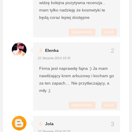
widzę kolejna pozytywna recenzja ,
mam tylko nadzieję że kosmetyki te
będą coraz lepiej dostępne
Odpowiedz
Usuń
Elenka
22 Sierpnia 2014 19:35
Firma jest naprawdę fajna :) Ja mam
nawilżający krem arbuzowy i kocham go
za ten zapach.... Nie przytłaczający, a
miły ;)
Odpowiedz
Usuń
Jola
22 Sierpnia 2014 20:32