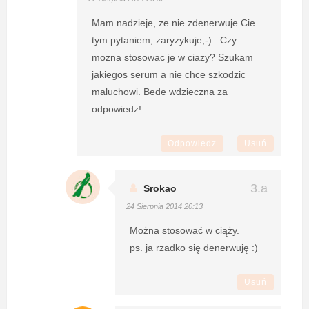
Mam nadzieje, ze nie zdenerwuje Cie
tym pytaniem, zaryzykuje;-) : Czy
mozna stosowac je w ciazy? Szukam
jakiegos serum a nie chce szkodzic
maluchowi. Bede wdzieczna za
odpowiedz!
Odpowiedz
Usuń
Srokao
24 Sierpnia 2014 20:13
Można stosować w ciąży.
ps. ja rzadko się denerwuję :)
Usuń