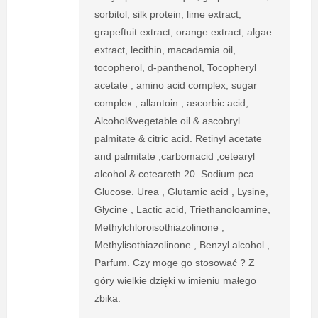
sorbitol, silk protein, lime extract,
grapeftuit extract, orange extract, algae
extract, lecithin, macadamia oil,
tocopherol, d-panthenol, Tocopheryl
acetate , amino acid complex, sugar
complex , allantoin , ascorbic acid,
Alcohol&vegetable oil & ascobryl
palmitate & citric acid. Retinyl acetate
and palmitate ,carbomacid ,cetearyl
alcohol & ceteareth 20. Sodium pca.
Glucose. Urea , Glutamic acid , Lysine,
Glycine , Lactic acid, Triethanoloamine,
Methylchloroisothiazolinone ,
Methylisothiazolinone , Benzyl alcohol ,
Parfum. Czy moge go stosować ? Z
góry wielkie dzięki w imieniu małego
żbika.