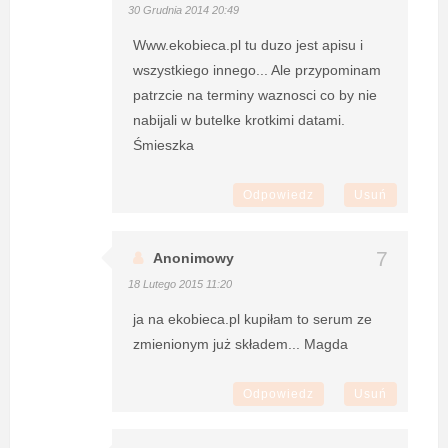
30 Grudnia 2014 20:49
Www.ekobieca.pl tu duzo jest apisu i
wszystkiego innego... Ale przypominam
patrzcie na terminy waznosci co by nie
nabijali w butelke krotkimi datami.
Śmieszka
Odpowiedz
Usuń
Anonimowy
18 Lutego 2015 11:20
ja na ekobieca.pl kupiłam to serum ze
zmienionym już składem... Magda
Odpowiedz
Usuń