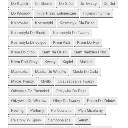
Do Kąpieli
Do Skórek
Do Stóp
Do Twarzy
Do Ust
Do Włosów
Filtry Przeciwsłoneczne
Higiena Intymna
Kolorówka
Kosmetyki
Kosmetyki Dla Dzieci
Kosmetyki Do Biustu
Kosmetyki Do Twarzy
Kosmetyki Dziecięce
Krem AZS
Krem Do Rąk
Krem Do Stóp
Krem Na Dzień
Krem Nadzień I Noc
Krem Pod Oczy
Kwasy
Kąpiel
Makijaż
Maseczka
Maska Do Włosów
Masło Do Ciała
Mycie Twarzy
Mydło
Oczyszczanie Twarzy
Odżywka Do Paznokci
Odżywka Do Rzęs
Odżywka Do Włosów
Oleje Do Twarzy
Pasta Do Zębów
Peeling
Perfumy
Po Opalaniu
Płyn Micelarny
Rajstopy W Spray
Samoopalacz
Serum