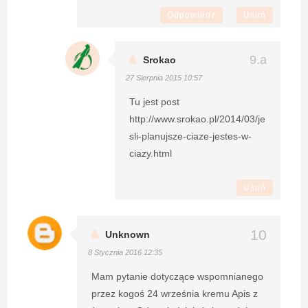
Odpowiedz
Usuń
Srokao
27 Sierpnia 2015 10:57
Tu jest post
http://www.srokao.pl/2014/03/je
sli-planujsze-ciaze-jestes-w-
ciazy.html
Usuń
Unknown
8 Stycznia 2016 12:35
Mam pytanie dotyczące wspomnianego
przez kogoś 24 września kremu Apis z