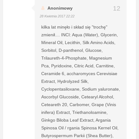
Anonimowy
28 Kwietnia 2017 22:22
kilka lat minęło i skład się "trochę"
zmienił.... INCI: Aqua (Water), Glycerin,
Mineral Oil, Lecithin, Silk Amino Acids,
Sorbitol, D-panthenol, Glucose,
Trilaureth-4-Phosphate, Magnesium
Pca, Pyridoxine, Citric Acid, Carnitine,
Ceramide 6, accharomyces Cerevisiae
Extract, Hydrolyzed Silk,
Cyclopentasiloxane, Sodium yaluronate,
Ascorbyl Glucoside, Cetearyl Alcohol,
Ceteareth 20, Carbomer, Grape (Vinis
inifera) Extract, Triethanoloamine,
Ginkgo Biloba Leaf Extract, Argania
Spinosa Oil / rgania Spinosa Kernel Oil,
Butyrospermum Parkii (Shea Butter),