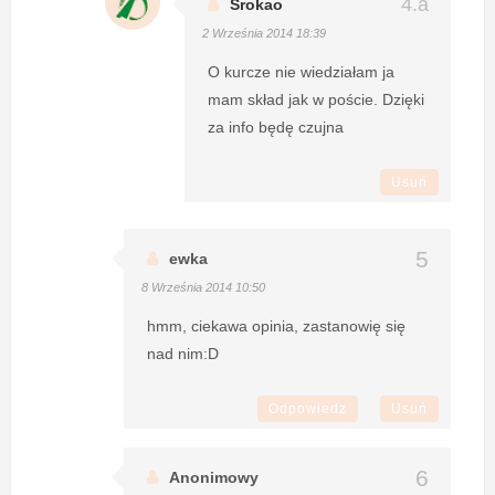
Srokao
2 Września 2014 18:39
O kurcze nie wiedziałam ja
mam skład jak w poście. Dzięki
za info będę czujna
Usuń
ewka
8 Września 2014 10:50
hmm, ciekawa opinia, zastanowię się
nad nim:D
Odpowiedz
Usuń
Anonimowy