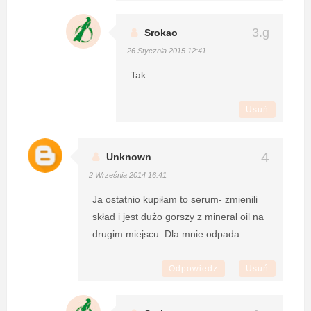
Srokao
26 Stycznia 2015 12:41
Tak
Usuń
Unknown
2 Września 2014 16:41
Ja ostatnio kupiłam to serum- zmienili
skład i jest dużo gorszy z mineral oil na
drugim miejscu. Dla mnie odpada.
Odpowiedz
Usuń