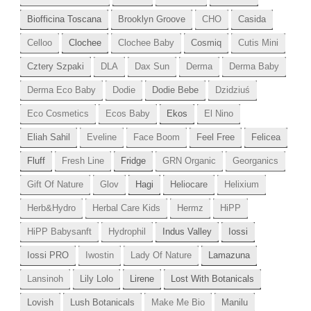
Biofficina Toscana
Brooklyn Groove
CHO
Casida
Celloo
Clochee
Clochee Baby
Cosmiq
Cutis Mini
Cztery Szpaki
DLA
Dax Sun
Derma
Derma Baby
Derma Eco Baby
Dodie
Dodie Bebe
Dzidziuś
Eco Cosmetics
Ecos Baby
Ekos
El Nino
Eliah Sahil
Eveline
Face Boom
Feel Free
Felicea
Fluff
Fresh Line
Fridge
GRN Organic
Georganics
Gift Of Nature
Glov
Hagi
Heliocare
Helixium
Herb&Hydro
Herbal Care Kids
Hermz
HiPP
HiPP Babysanft
Hydrophil
Indus Valley
Iossi
Iossi PRO
Iwostin
Lady Of Nature
Lamazuna
Lansinoh
Lily Lolo
Lirene
Lost With Botanicals
Lovish
Lush Botanicals
Make Me Bio
Manilu