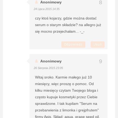
Anonimowy
24 Lipca 2015 14:35
czy ktoś kojarzy, gdzie można dostać
serum o starym składzie? na allegro już
się mocno przejechałam... -_-
Odpowiedz
Usuń
Anonimowy
26 Sierpnia 2015 23:05
Witaj sroko. Karmie małego już 10
miesięcy, więc proszę o pomoc. Od
kilku miesięcy czytam Twojego bloga i
często kupuje kosmetyki przez Ciebie
sprawdzone. I tak kupilam "Serum na
przebarwienia z limonka i grejpfrutem"
firmy Apis. Skład: aqua, grape seed oil,