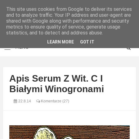
This site uses cookies from Google to deliver its services
and to analyze traffic. Your IP address and user-agent are
shared with Google along with performance and security
metrics to ensure quality of service, generate usage
statistics, and to detect and address abuse.
LEARN MORE
GOT IT
Apis Serum Z Wit. C I
Białymi Winogronami
22.8.14
Komentarze (27)