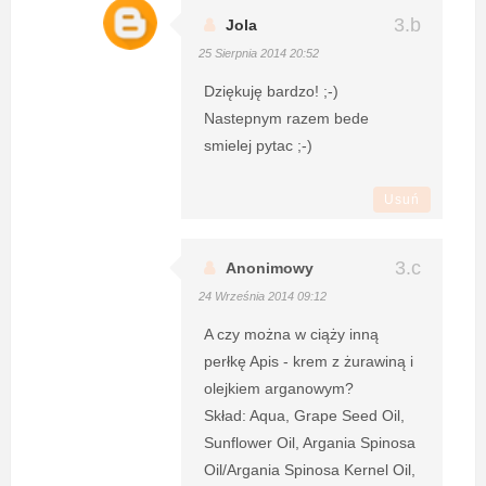
Jola
25 Sierpnia 2014 20:52
Dziękuję bardzo! ;-)
Nastepnym razem bede
smielej pytac ;-)
Usuń
Anonimowy
24 Września 2014 09:12
A czy można w ciąży inną
perłkę Apis - krem z żurawiną i
olejkiem arganowym?
Skład: Aqua, Grape Seed Oil,
Sunflower Oil, Argania Spinosa
Oil/Argania Spinosa Kernel Oil,