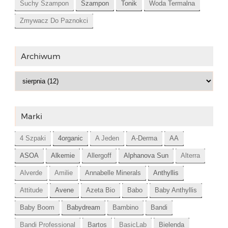
Suchy Szampon
Szampon
Tonik
Woda Termalna
Zmywacz Do Paznokci
Archiwum
Marki
4 Szpaki
4organic
A Jeden
A-Derma
AA
ASOA
Alkemie
Allergoff
Alphanova Sun
Alterra
Alverde
Amilie
Annabelle Minerals
Anthyllis
Attitude
Avene
Azeta Bio
Babo
Baby Anthyllis
Baby Boom
Babydream
Bambino
Bandi
Bandi Professional
Bartos
BasicLab
Bielenda