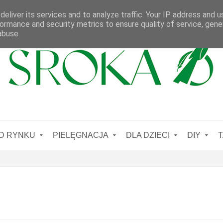
eliver its services and to analyze traffic. Your IP address and 
ormance and security metrics to ensure quality of service, gen
abuse.
D RYNKU
PIELĘGNACJA
DLA DZIECI
DIY
T