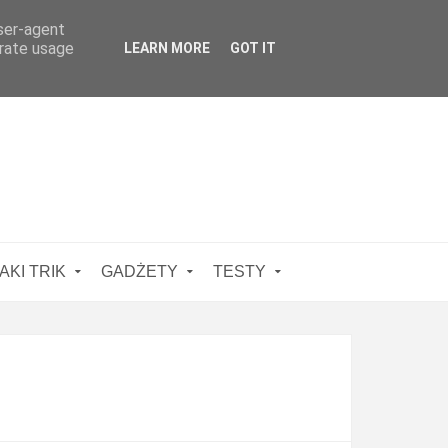
user-agent
erate usage
LEARN MORE
GOT IT
AKI TRIK
GADŻETY
TESTY