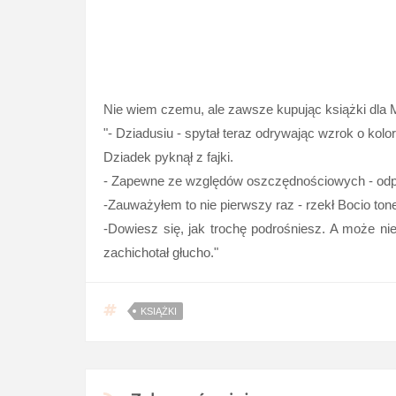
Nie wiem czemu, ale zawsze kupując książki dla Mł
"- Dziadusiu - spytał teraz odrywając wzrok o kolo
Dziadek pyknął z fajki.
- Zapewne ze względów oszczędnościowych - odp
-Zauważyłem to nie pierwszy raz - rzekł Bocio ton
-Dowiesz się, jak trochę podrośniesz. A może nie
zachichotał głucho."
KSIĄŻKI