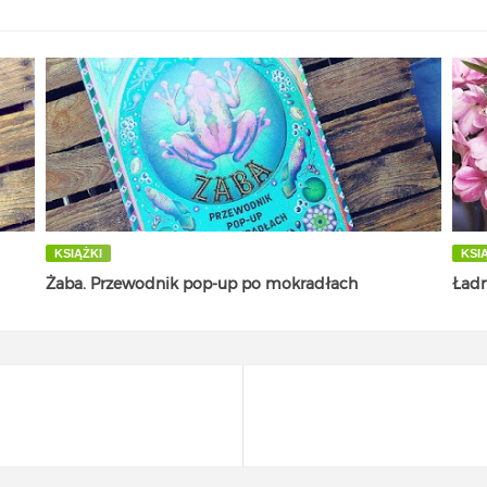
KSIĄŻKI
KSI
Żaba. Przewodnik pop-up po mokradłach
Ładn