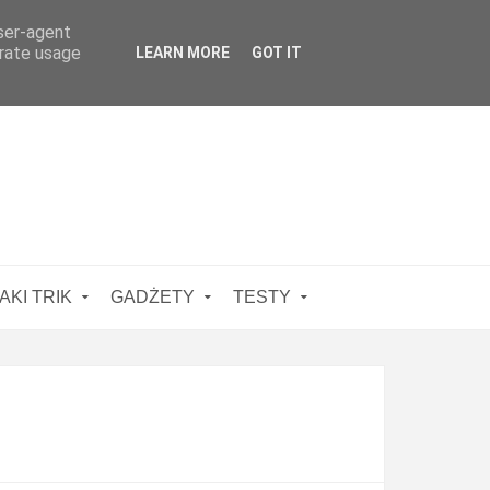
user-agent
erate usage
LEARN MORE
GOT IT
AKI TRIK
GADŻETY
TESTY