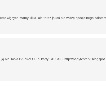
iemowlęcych mamy kilka, ale teraz jakoś nie widzę specjalnego zainter
ą ale Tosia BARDZO Lubi karty CzuCzu - http://babytesterki.blogspo