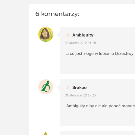
6 komentarzy:
Ambiguity
30 Marca 2012 21:19
a co jest złego w lubieniu Brzechwy
Srokao
31 Marca 2012 17:15
Ambiguity niby nic ale ponoć monote