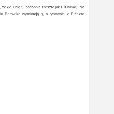
e go lubię :), podobnie zresztą jak i Tuwima). Na
la Borowika wymiatają :), a rysowała je Elżbieta