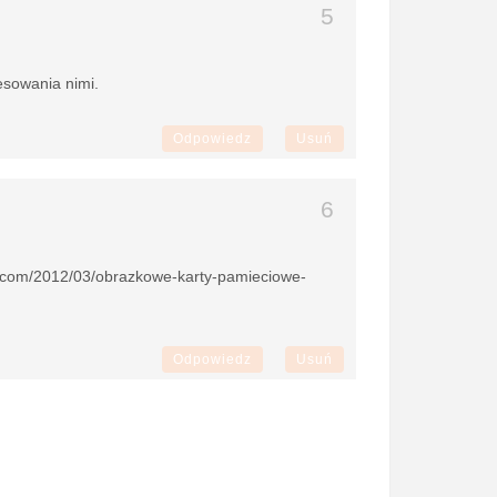
esowania nimi.
Odpowiedz
Usuń
t.com/2012/03/obrazkowe-karty-pamieciowe-
Odpowiedz
Usuń