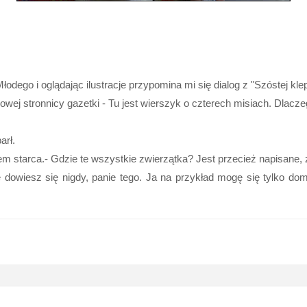
odego i oglądając ilustracje przypomina mi się dialog z "Szóstej kl
rowej stronnicy gazetki - Tu jest wierszyk o czterech misiach. Dlac
arł.
em starca.- Gdzie te wszystkie zwierzątka? Jest przecież napisane, ż
 dowiesz się nigdy, panie tego. Ja na przykład mogę się tylko do