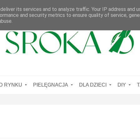
eliver its services and to analyze traffic. Your IP address and 
ormance and security metrics to ensure quality of service, gen
abuse.
D RYNKU
PIELĘGNACJA
DLA DZIECI
DIY
T