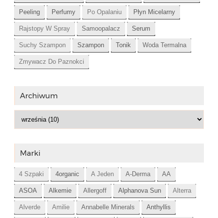
Peeling
Perfumy
Po Opalaniu
Płyn Micelarny
Rajstopy W Spray
Samoopalacz
Serum
Suchy Szampon
Szampon
Tonik
Woda Termalna
Zmywacz Do Paznokci
Archiwum
Marki
4 Szpaki
4organic
A Jeden
A-Derma
AA
ASOA
Alkemie
Allergoff
Alphanova Sun
Alterra
Alverde
Amilie
Annabelle Minerals
Anthyllis