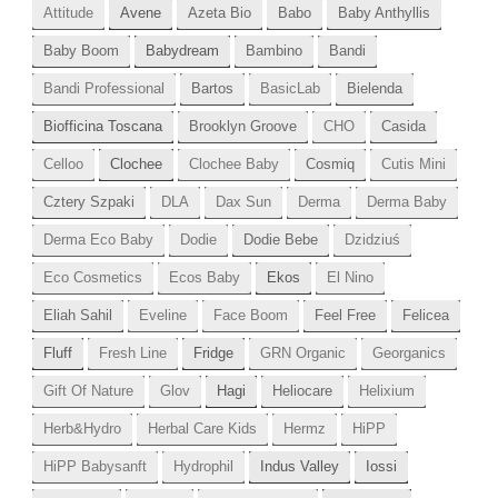
Attitude
Avene
Azeta Bio
Babo
Baby Anthyllis
Baby Boom
Babydream
Bambino
Bandi
Bandi Professional
Bartos
BasicLab
Bielenda
Biofficina Toscana
Brooklyn Groove
CHO
Casida
Celloo
Clochee
Clochee Baby
Cosmiq
Cutis Mini
Cztery Szpaki
DLA
Dax Sun
Derma
Derma Baby
Derma Eco Baby
Dodie
Dodie Bebe
Dzidziuś
Eco Cosmetics
Ecos Baby
Ekos
El Nino
Eliah Sahil
Eveline
Face Boom
Feel Free
Felicea
Fluff
Fresh Line
Fridge
GRN Organic
Georganics
Gift Of Nature
Glov
Hagi
Heliocare
Helixium
Herb&Hydro
Herbal Care Kids
Hermz
HiPP
HiPP Babysanft
Hydrophil
Indus Valley
Iossi