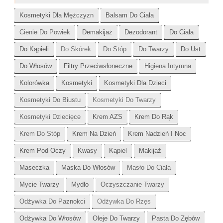
Kosmetyki Dla Mężczyzn
Balsam Do Ciała
Cienie Do Powiek
Demakijaż
Dezodorant
Do Ciała
Do Kąpieli
Do Skórek
Do Stóp
Do Twarzy
Do Ust
Do Włosów
Filtry Przeciwsłoneczne
Higiena Intymna
Kolorówka
Kosmetyki
Kosmetyki Dla Dzieci
Kosmetyki Do Biustu
Kosmetyki Do Twarzy
Kosmetyki Dziecięce
Krem AZS
Krem Do Rąk
Krem Do Stóp
Krem Na Dzień
Krem Nadzień I Noc
Krem Pod Oczy
Kwasy
Kąpiel
Makijaż
Maseczka
Maska Do Włosów
Masło Do Ciała
Mycie Twarzy
Mydło
Oczyszczanie Twarzy
Odżywka Do Paznokci
Odżywka Do Rzęs
Odżywka Do Włosów
Oleje Do Twarzy
Pasta Do Zębów