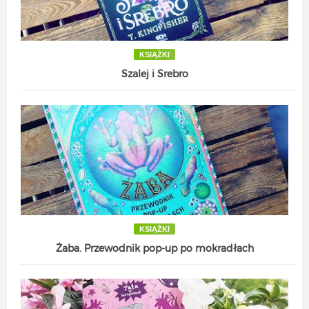
KSIĄŻKI
Szalej i Srebro
KSIĄŻKI
Żaba. Przewodnik pop-up po mokradłach