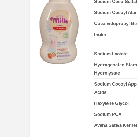
Sodium Coco-Sulfa
Sodium Cocoyl Alan
Cocamidopropyl Be
Inulin
Sodium Lactate
Hydrogenated Star
Hydrolysate
Sodium Cocoyl App
Acids
Hexylene Glycol
Sodium PCA
Avena Sativa Kernel