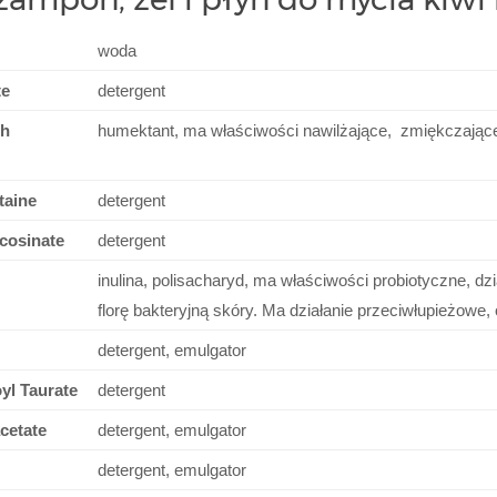
woda
te
detergent
ch
humektant, ma właściwości nawilżające, zmiękczając
taine
detergent
cosinate
detergent
inulina, polisacharyd, ma właściwości probiotyczne, dz
florę bakteryjną skóry. Ma działanie przeciwłupieżowe
detergent, emulgator
yl Taurate
detergent
cetate
detergent, emulgator
detergent, emulgator