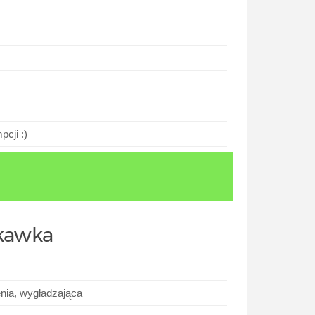
cji :)
skawka
enia, wygładzająca