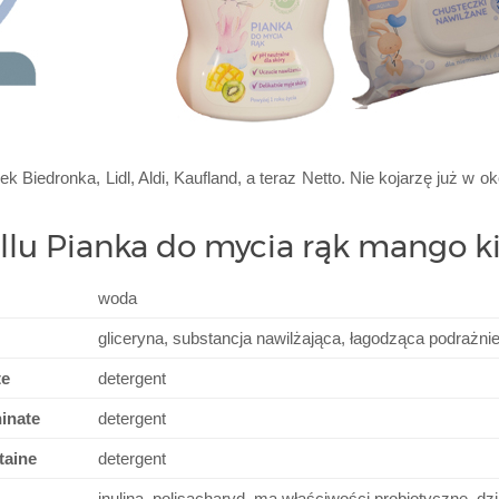
Biedronka, Lidl, Aldi, Kaufland, a teraz Netto. Nie kojarzę już w 
llu Pianka do mycia rąk mango k
woda
gliceryna, substancja nawilżająca, łagodząca podrażni
te
detergent
inate
detergent
taine
detergent
inulina, polisacharyd, ma właściwości probiotyczne, dz