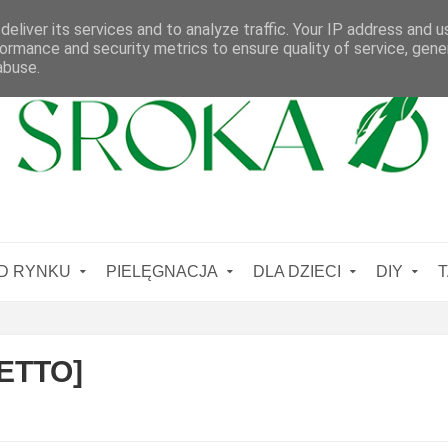
eliver its services and to analyze traffic. Your IP address and 
ormance and security metrics to ensure quality of service, gen
abuse.
D RYNKU
PIELĘGNACJA
DLA DZIECI
DIY
T
NETTO]