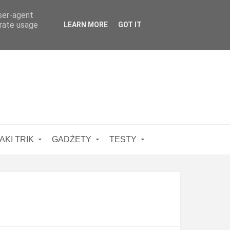
user-agent
erate usage
LEARN MORE
GOT IT
AKI TRIK
GADŻETY
TESTY