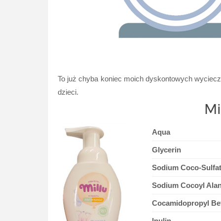
To już chyba koniec moich dyskontowych wycieczek 
dzieci.
Mi
Aqua
Glycerin
Sodium Coco-Sulfa
Sodium Cocoyl Alan
Cocamidopropyl Be
Inulin