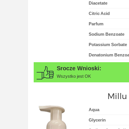
Diacetate
Citric Acid
Parfum
Sodium Benzoate
Potassium Sorbate
Denatonium Benzoa
Wszystko jest OK
Millu
Aqua
Glycerin