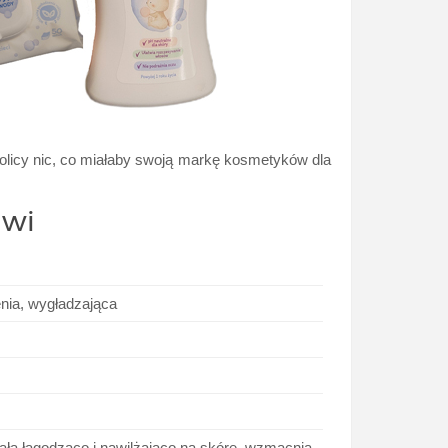
okolicy nic, co miałaby swoją markę kosmetyków dla
iwi
enia, wygładzająca
iała łagodząco i nawilżająco na skórę, wzmacnia