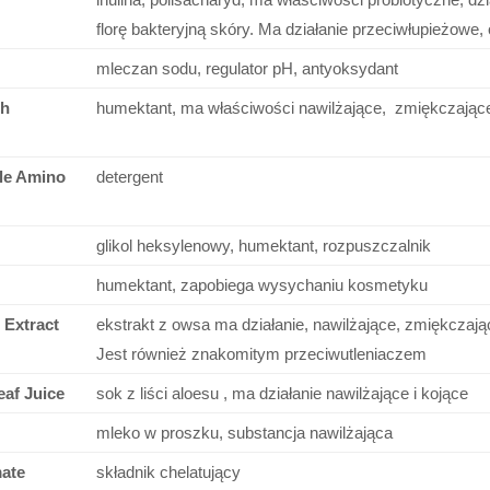
florę bakteryjną skóry. Ma działanie przeciwłupieżowe
mleczan sodu, regulator pH, antyoksydant
ch
humektant, ma właściwości nawilżające, zmiękczając
le Amino
detergent
glikol heksylenowy, humektant, rozpuszczalnik
humektant, zapobiega wysychaniu kosmetyku
 Extract
ekstrakt z owsa ma działanie, nawilżające, zmiękczając
Jest również znakomitym przeciwutleniaczem
af Juice
sok z liści aloesu , ma działanie nawilżające i kojące
mleko w proszku, substancja nawilżająca
ate
składnik chelatujący