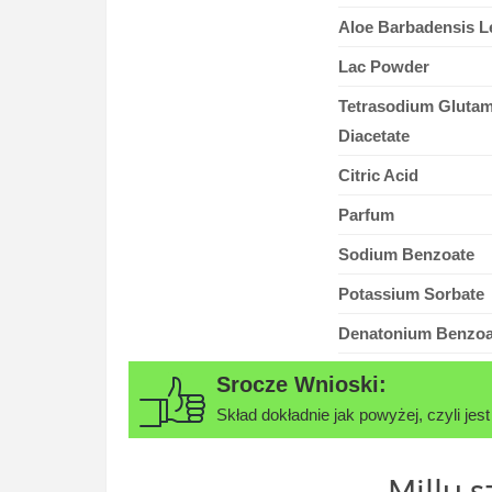
Aloe Barbadensis Le
Lac Powder
Tetrasodium Glutam
Diacetate
Citric Acid
Parfum
Sodium Benzoate
Potassium Sorbate
Denatonium Benzoa
Skład dokładnie jak powyżej, czyli jes
Millu 