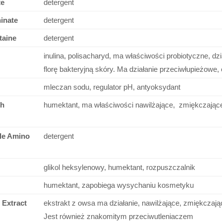
te
detergent
inate
detergent
taine
detergent
inulina, polisacharyd, ma właściwości probiotyczne, dz
florę bakteryjną skóry. Ma działanie przeciwłupieżowe
mleczan sodu, regulator pH, antyoksydant
ch
humektant, ma właściwości nawilżające, zmiękczając
le Amino
detergent
glikol heksylenowy, humektant, rozpuszczalnik
humektant, zapobiega wysychaniu kosmetyku
 Extract
ekstrakt z owsa ma działanie, nawilżające, zmiękczając
Jest również znakomitym przeciwutleniaczem