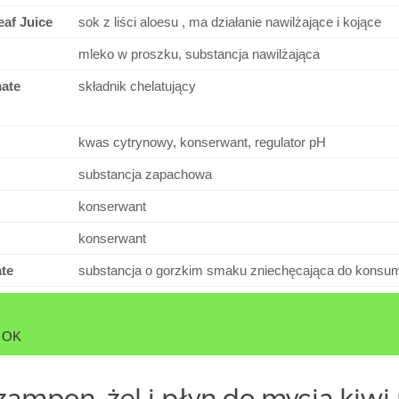
af Juice
sok z liści aloesu , ma działanie nawilżające i kojące
mleko w proszku, substancja nawilżająca
ate
składnik chelatujący
kwas cytrynowy, konserwant, regulator pH
substancja zapachowa
konserwant
konserwant
te
substancja o gorzkim smaku zniechęcająca do konsump
t OK
szampon, żel i płyn do mycia kiw